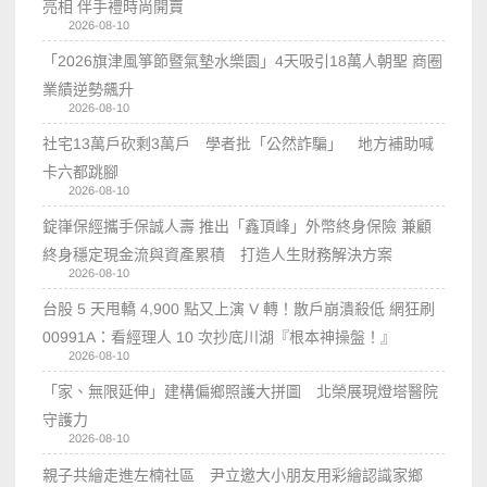
亮相 伴手禮時尚開賣
2026-08-10
「2026旗津風箏節暨氣墊水樂園」4天吸引18萬人朝聖 商圈
業績逆勢飆升
2026-08-10
社宅13萬戶砍剩3萬戶 學者批「公然詐騙」 地方補助喊
卡六都跳腳
2026-08-10
錠嵂保經攜手保誠人壽 推出「鑫頂峰」外幣終身保險 兼顧
終身穩定現金流與資產累積 打造人生財務解決方案
2026-08-10
台股 5 天甩轎 4,900 點又上演 V 轉！散戶崩潰殺低 網狂刷
00991A：看經理人 10 次抄底川湖『根本神操盤！』
2026-08-10
「家、無限延伸」建構偏鄉照護大拼圖 北榮展現燈塔醫院
守護力
2026-08-10
親子共繪走進左楠社區 尹立邀大小朋友用彩繪認識家鄉