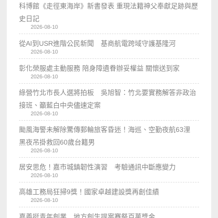
科博館《走徑東海岸》新書發表 重現法籍神父奉獻足跡與歷
史日記
2026-08-10
從AI到USR進階公民新聞 基商航電跨域守護基隆河
2026-08-10
彰化榮服處主動服務 陪身障遺眷辦妥權益 關懷送到家
2026-08-10
綠營竹北市長人選將拍板 吳旭智：竹北要實務解答非政治
接班、籲藍白中央儘速定案
2026-08-10
颱風海警未解除驚傳郵輪旅客昏迷！海巡、空勤夜航63浬
黑夜吊掛救回60歲台籍男
2026-08-10
居安思危！嘉市城鎮韌性演習 考驗通訊中斷應變力
2026-08-10
高雄工務局狂掃9獎！國家卓越建設獎再創佳績
2026-08-10
嘉義挺青年創業 地方創生提案賽祭百萬獎金