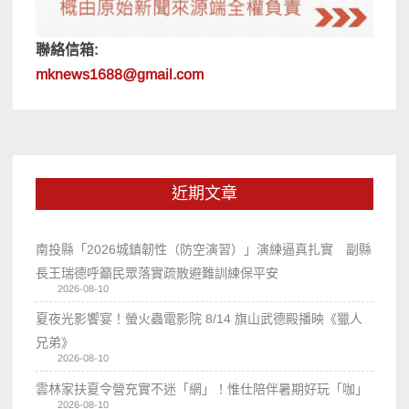
聯絡信箱:
mknews1688@gmail.com
近期文章
南投縣「2026城鎮韌性（防空演習）」演練逼真扎實 副縣
長王瑞德呼籲民眾落實疏散避難訓練保平安
2026-08-10
夏夜光影饗宴！螢火蟲電影院 8/14 旗山武德殿播映《獵人
兄弟》
2026-08-10
雲林家扶夏令營充實不迷「網」！惟仕陪伴暑期好玩「咖」
2026-08-10