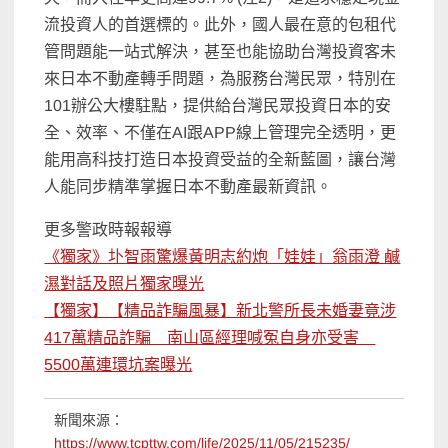
流投資人的首選標的。此外，國人最在意的包租代
管問題能一站式解決，甚至也能協助台灣投資客未
來日本不動產轉手問題，為服務台灣民眾，特別在
101辦公大樓駐點，提供給台灣民眾投資日本的安
全、效率、不僅在AI跟APP線上管理完全透明，更
能用高科技打造日本投資受益的全新藍圖，讓台灣
人能同步精準掌握日本不動產最新資訊。
更多警政時報報導
《獨家》圤智雨驚爆黃明志約炮「娃娃」翁雨澄 鹹
濕對話及照片獨家曝光
【獨家】【精品詐騙風暴】新北警所長未婚妻竟涉
417萬精品詐騙 南山區經理喊冤自身亦受害
5500萬連環坑案曝光
新聞來源：
https://www.tcpttw.com/life/2025/11/05/215235/