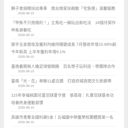
獅子會捐贈扶幼專車 南台南家扶啟動「宅急便」溫馨服務
2026-08-10
「甲魚不只用燉的！」立馬吃一鍋玩出新吃法 18個月契作
甲魚涮著吃
2026-08-10
振宇五金營收及獲利均維持穩健成長 7月營收年增10.89%創
今年新高 上半年獲利年增9.1%
2026-08-10
臺南暑期無人機足球營開踢 百名學子玩科技、學團隊合作
2026-08-10
臺南「光．在」串聯11處古蹟 打造府城夜間文化新廊帶
2026-08-10
115年幸福桃園兒童羽球夏令營 張善政：扎實羽球基本功
培養終身運動習慣
2026-08-10
高雄市勇奪全國科展5金！五福國中榮獲學校團體獎第一名
2026-08-10