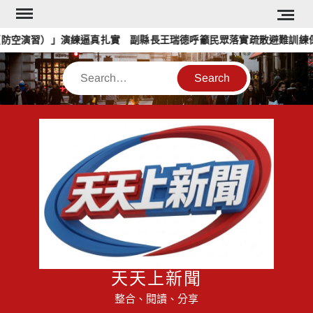
Skip
to
防空演習）」演練逼真扎實 副縣長王瑞德呼籲民眾落實疏散避難訓練保平
content
Search
天天上新聞
整合、閱讀、分享