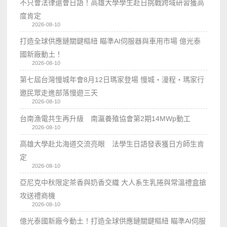
不只會法律還會日語！高雄大學學生赴日挑戰跨域研習獲高
度肯定
2026-08-10
打造全球供應鏈關鍵樞紐 瞄準AI伺服器與車用市場 億光泰
國新廠動土！
2026-08-10
第七屆台灣慢城年會8月12日瑪家登場 慢城・漫程・瑪家行
邀民眾走進部落慢遊三天
2026-08-10
台南漁電共生再升級 南瀛養殖協會第2期14MWp動工
2026-08-10
高雄大學赴北海道交流亮眼 法學生日語發表獲日方師生肯
定
2026-08-10
亞尼克中秋限定茶香與奶香交織 大人系生乳捲與常溫禮盒搶
攻送禮商機
2026-08-10
億光泰國新廠今動土！打造全球供應鏈關鍵樞紐 瞄準AI伺服