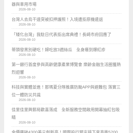
器與車用市場
2026-08-10
台灣人去烏干達突被扣押護照！入境遭拒原機遣返
2026-08-10
「矮化台灣」我駐日代表拒出席典禮！長崎市府回應了
2026-08-10
蒂頭發黑別硬吃！婦吃放3週絲瓜 全身癢到爆紅疹
2026-08-10
第一銀行首度參與高齡健康產業博覽會 樂齡金融生活圈獲熱
烈迴響
2026-08-10
科技與實體並進！那瑪夏分隊推廣防颱APP與避難包 落實三
位一體防災共識
2026-08-10
佳里佳里興郵局歡喜落成 全新服務空間啟用開幕抽紅包吸
睛
2026-08-10
金價飆破4300美元創新高！國際投行預言接下來直衝5200