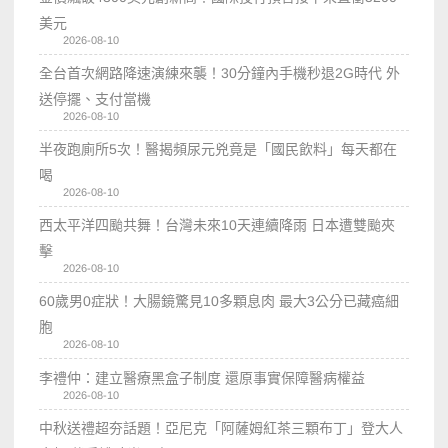
美元
2026-08-10
全台首次網路降速演練來襲！30分鐘內手機秒退2G時代 外
送停擺、支付當機
2026-08-10
半夜跑廁所5次！醫揭頻尿元兇竟是「國民飲料」每天都在
喝
2026-08-10
西太平洋四颱共舞！台灣未來10天連續降雨 日本遭雙颱夾
擊
2026-08-10
60歲男0症狀！大腸鏡驚見10多顆息肉 最大3公分已藏癌細
胞
2026-08-10
李禮仲：建立醫療黑盒子制度 還原事實保障醫病權益
2026-08-10
中秋送禮超夯話題！亞尼克「阿薩姆紅茶三顆布丁」登大人