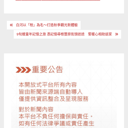
文
白河以「柑」為名～打造秋季觀光新體驗
章
9旬嬤童年記憶之旅 憑記憶尋根豐原街頭迷途 警暖心相助返家
導
覽