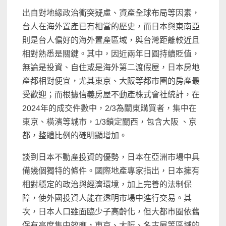
出自對地緣政治衝突疑慮、資產全球布局等因素，
台人在海外置產已有相當的歷史，而日本與東南亞
則是台人偏好的海外置產區域，與台灣距離較近且
相對熟悉是關鍵。其中，因近兩年日圓持續貶值，
無論是投資、自住或是海外第二渡假屋，日本房地
產都相對便宜，尤其東京、大阪等都市圈的房產最
受歡迎；而根據信義房屋不動產株式會社統計，在
2024年的成交件數中，2/3為關東購買者，集中在
東京、橫濱等城市，1/3鎖定關西，包含大阪 、京
都，整體比例的確明顯增加。
談到日本不動產投資的優勢，日本在亞洲市場中具
備幾個獨特的條件。國際地產專家指出，日本擁有
相對穩定的政治與經濟環境，加上完善的法制保
障，使外國投資人能在透明市場中進行交易。其
次，日本人口雖面臨少子高齡化，但大都市圈依舊
保有高度集中效應，東京、大阪、名古屋等區域的