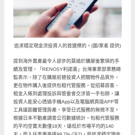
追求穩定現金流投資人的首選標的。(圖/業者 提供)
提到海外置產最令人卻步的莫過於購屋後繁瑣的手
續及管理，「RENOSY利諾喜」台灣事業部業務總
監表示，除了在購屋前替投資人把關物件品質外，
更在物件購入後提供包租代管服務，從招募房客、
租金入帳到處理投訴與管委會交涉皆一手包辦，讓
投資人能安心透過手機App以及電腦網頁版APP等
工具遠距離管理房產，享受日式服務的無微不至。
根據日本不動產調查公司數據統計，包租代管服務
的平均空置天數僅18天，遠低於市場平均的140
天，而入住率更高達99.7% (注2)，是追求穩定現金