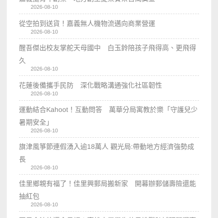
2026-08-10
從空拍到送貨！嘉義無人機物流邁向商業營運
2026-08-10
醒吾傑出校友掌舵天母國中 白玉鈴陪孩子飛得高、更飛得
久
2026-08-10
花蓮後備攜手民防 深化戰略溝通強化社區韌性
2026-08-10
運動結合Kahoot！互動問答 萬華分局寓教於樂「守護兒少
暑期安全」
2026-08-10
旗津風箏節連假湧入逾18萬人 觀光局:帶動地方經濟強勢成
長
2026-08-10
佳里鄉親有福了！佳里興郵局搬新家 開幕辦郵儲壽險還能
抽紅包
2026-08-10