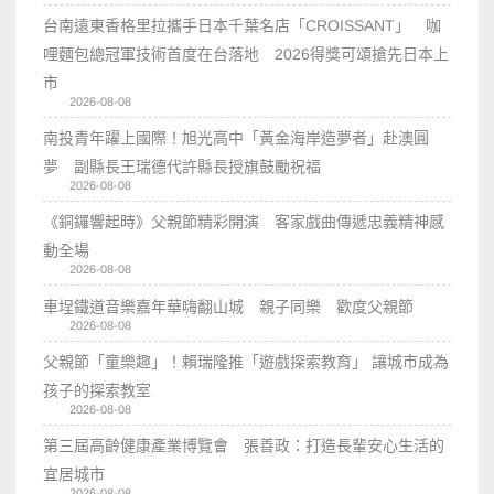
台南遠東香格里拉攜手日本千葉名店「CROISSANT」 咖
哩麵包總冠軍技術首度在台落地 2026得獎可頌搶先日本上
市
2026-08-08
南投青年躍上國際！旭光高中「黃金海岸造夢者」赴澳圓
夢 副縣長王瑞德代許縣長授旗鼓勵祝福
2026-08-08
《銅鑼響起時》父親節精彩開演 客家戲曲傳遞忠義精神感
動全場
2026-08-08
車埕鐵道音樂嘉年華嗨翻山城 親子同樂 歡度父親節
2026-08-08
父親節「童樂趣」！賴瑞隆推「遊戲探索教育」 讓城市成為
孩子的探索教室
2026-08-08
第三屆高齡健康產業博覽會 張善政：打造長輩安心生活的
宜居城市
2026-08-08