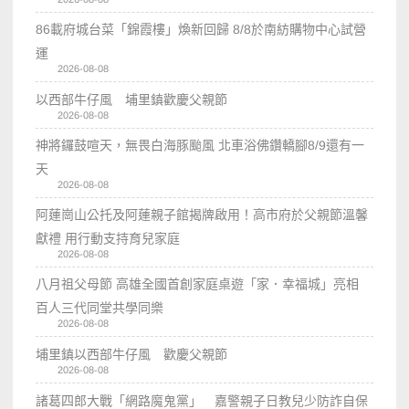
86載府城台菜「錦霞樓」煥新回歸 8/8於南紡購物中心試營
運
2026-08-08
以西部牛仔風 埔里鎮歡慶父親節
2026-08-08
神將鑼鼓喧天，無畏白海豚颱風 北車浴佛鑽轎腳8/9還有一
天
2026-08-08
阿蓮崗山公托及阿蓮親子館揭牌啟用！高市府於父親節溫馨
獻禮 用行動支持育兒家庭
2026-08-08
八月祖父母節 高雄全國首創家庭桌遊「家．幸福城」亮相
百人三代同堂共學同樂
2026-08-08
埔里鎮以西部牛仔風 歡慶父親節
2026-08-08
諸葛四郎大戰「網路魔鬼黨」 嘉警親子日教兒少防詐自保