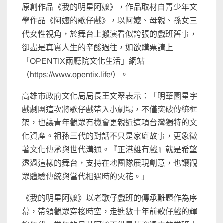
原創作品《我的明星阿嬤》，作品取材自青少年文
學作品《阿嬤的歌仔戲》，以阿嬤、母親、孫女三
代女性視角，於舞台上搬演看似誇張的戲班舊事，
卻盡是真實人生的辛酸過往，如欲購票請上
「OPENTIX兩廳院文化生活」網站
（https://www.opentix.life/）。
高雄市政府文化局局長王文翠表示：「明華園星字
戲劇團這次將歌仔戲帶入小劇場，不僅突破傳統框
架，也讓青年觀眾有機會更親近這項台灣獨特的文
化資產。祖孫三代的對話不只是家庭故事，更象徵
著文化傳承與世代溝通。『正港雄有戲』就是希望
透過這樣的舞台，支持在地團隊展現創意，也讓觀
眾體驗傳統與當代相遇時的火花。」
《我的明星阿嬤》以老歌仔戲班的傳承難題作為序
幕，帶領觀眾穿梭時空，走進數十年前歌仔戲的輝