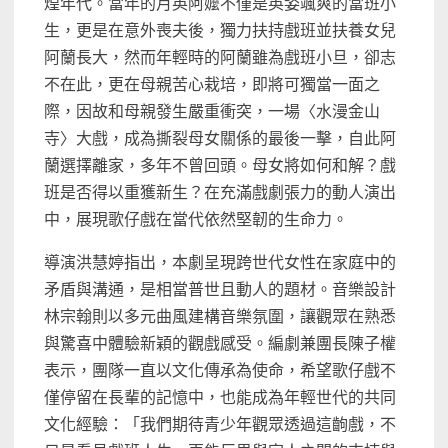
煌年代。當年的月英阿嬤不僅是英姿颯爽的當班小
生，更是在意外喪夫後，獨力扶持戲班並扶養女兒
阿蘭長大，然而年輕時的阿蘭雖為戲班小旦，卻志
不在此，更在母親苦心栽培，即將可獨當一面之
際，因故和母親發生嚴重衝突，一場〈水漫金山
寺〉大戲，成為撕裂母女關係的最後一擊，自此阿
蘭選擇離家，多年不曾回頭。母女將如何和解？戲
班是否得以重獲新生？在充滿戲劇張力的動人演出
中，展現歌仔戲在當代依然堅韌的生命力。
導演洪慧婷指出，本劇呈現跨世代女性在家庭中的
矛盾與溝通，是相當普世且動人的題材。音樂設計
林宗翰則以多元曲風建構音樂氛圍，讓觀眾在熟悉
與驚喜中體驗新穎的觀戲感受。編劇兼團長陳子權
表示，團隊一直以文化傳承為使命，希望歌仔戲不
僅停留在長輩的記憶中，也能成為年輕世代的共同
文化經驗：「我們期待青少年觀眾透過這齣戲，不