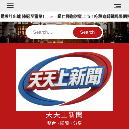
Skip
to
設計出爐 陳冠至獲第1
歸仁釋迦甜蜜上市！吃釋迦騎鐵馬果園採
content
Search
天天上新聞
整合、閱讀、分享