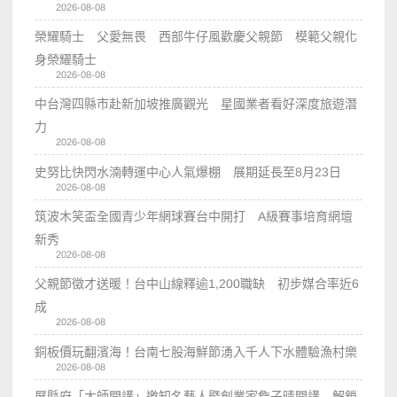
2026-08-08
榮耀騎士 父愛無畏 西部牛仔風歡慶父親節 模範父親化
身榮耀騎士
2026-08-08
中台灣四縣市赴新加坡推廣觀光 星國業者看好深度旅遊潛
力
2026-08-08
史努比快閃水湳轉運中心人氣爆棚 展期延長至8月23日
2026-08-08
筑波木笑盃全國青少年網球賽台中開打 A級賽事培育網壇
新秀
2026-08-08
父親節徵才送暖！台中山線釋逾1,200職缺 初步媒合率近6
成
2026-08-08
銅板價玩翻濱海！台南七股海鮮節湧入千人下水體驗漁村樂
2026-08-08
屏縣府「大師開講」邀知名藝人暨創業家詹子晴開講 解鎖