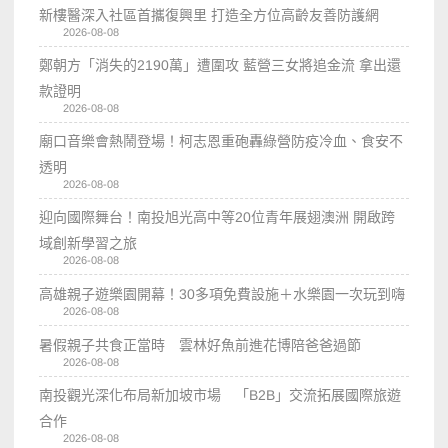
新樓醫深入社區首攜復興里 打造全方位高齡友善防護網
2026-08-08
鄭朝方「消失的2190萬」遭圍攻 藍營三女將追金流 拿出還
款證明
2026-08-08
廟口音樂會熱鬧登場！柯志恩重砲轟綠營防疫冷血、食安不
透明
2026-08-08
迎向國際舞台！南投旭光高中等20位青年展翅澳洲 開啟跨
域創新學習之旅
2026-08-08
高雄親子遊樂園開幕！30多項免費設施＋水樂園一次玩到嗨
2026-08-08
暑假親子共食正當時 雲林好魚前進花博陪爸爸過節
2026-08-08
南投觀光深化布局新加坡市場 「B2B」交流拓展國際旅遊
合作
2026-08-08