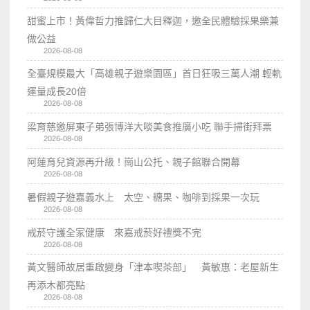
甜蜜上市！黃偉哲力推歸仁大目釋迦，邀全民體驗採果樂兼
做公益
2026-08-08
全臺規模最大「高雄親子遊樂園區」首日狂吸三萬人潮 輕軌
運量成長20倍
2026-08-08
梁育慈邀屏東子弟張博洋大啖美食推廣小吃 聯手掃街拜票
2026-08-08
阿蓮育兒資源再升級！崗山公托、親子館聯合開幕
2026-08-08
暑假親子遊嘉義水上 太空、糖果、咖啡到採果一次玩
2026-08-08
戒菸守護全家健康 來嘉戒菸好禮獎不完
2026-08-08
黃文醫師故居重啟變身「津本喫茶部」 黃敏惠：老屋新生
再添木都亮點
2026-08-08