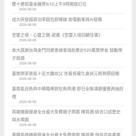
雙十連假臺金機票8/10上午9時開放訂位
2026-08-09
成大研發超高功率鋁包銅導線 助電動車與AI發展
2026-08-09
空靈之境，心靈之鏡-瓷畫《空𩆜入境回顧往事》
2026-08-09
金大感謝台灣金門同鄉會總會捐助累計520萬獎學金 鼓勵學
子就讀
2026-08-09
臺南榮家爸氣十足大膽炫父 失智長輩化身狀元郎熱鬧迎親
2026-08-09
臺南虱目魚與中華職棒掀吃魚熱潮 即日全聯滿額優惠再抽好
禮
2026-08-09
高雄機廠變身全台最大免費親子樂園 陳其邁:結合口述歷史
與水樂園
2026-08-09
臺鐵高雄機廠變身全台最大免費樂園 陳其邁:保存百年產業