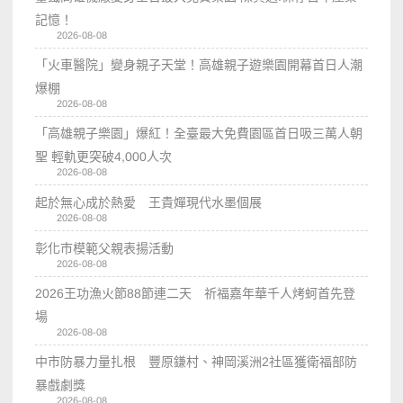
記憶！
2026-08-08
「火車醫院」變身親子天堂！高雄親子遊樂園開幕首日人潮
爆棚
2026-08-08
「高雄親子樂園」爆紅！全臺最大免費園區首日吸三萬人朝
聖 輕軌更突破4,000人次
2026-08-08
起於無心成於熱愛 王貴嬋現代水墨個展
2026-08-08
彰化市模範父親表揚活動
2026-08-08
2026王功漁火節88節連二天 祈福嘉年華千人烤蚵首先登
場
2026-08-08
中市防暴力量扎根 豐原鎌村、神岡溪洲2社區獲衛福部防
暴戲劇獎
2026-08-08