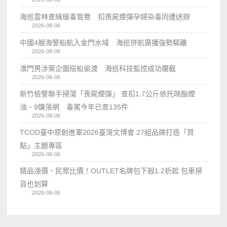
海巡雲林查緝槍毒鴛鴦 扣喪屍煙彈孕婦染毒同遭送辦
2026-08-06
中國4艘海警船航入金門水域 海巡併航廣播強勢驅離
2026-08-06
澳門男涉案企圖搭船偷渡 海巡科技監控成功攔截
2026-08-06
新竹檢警聯手掃蕩「喪屍煙彈」 查扣1.7公斤依托咪酯煙
油、9嫌落網 毒駕今年已查135件
2026-08-06
TCOD臺中原創進軍2026臺灣文博會 27組品牌打造「質
點」主題專區
2026-08-06
精品漲價、民眾比價！OUTLET名牌包下殺1.2折起 包車掃
貨也划算
2026-08-06