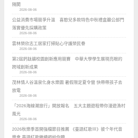
隔閡
2026-08-06
公益消費市場競爭升溫 喜憨兒多款特色中秋禮盒籲公部門
落實優先採購政策
2026-08-06
雲林榮欣志工居家打掃貼心守護榮民眷
2026-08-06
第2屆鈣鈦礦校園創新應用競賽 中華大學學生展現亮眼的
跨域創新成果
2026-08-06
茂林情人谷溫泉化身水樂園 暑假限定夏令營 快帶帶孩子去
放電
2026-08-06
「2026海線潮旅行」開放報名 五大主題遊程帶你漫遊漁村
風光
2026-08-06
2026秋樂季首開強檔節目推薦 《臺語紅歌Ⅲ》彼个年代音
樂會 臺語紅歌繼續唱給你聽