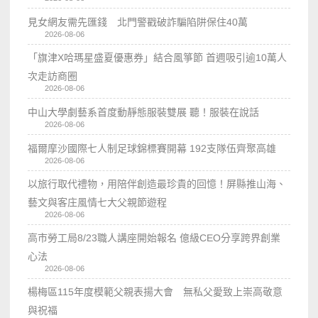
見女網友需先匯錢 北門警戳破詐騙陷阱保住40萬
2026-08-06
「旗津X哈瑪星盛夏優惠券」結合風箏節 首週吸引逾10萬人
次走訪商圈
2026-08-06
中山大學劇藝系首度動靜態服裝雙展 聽！服裝在說話
2026-08-06
福爾摩沙國際七人制足球錦標賽開幕 192支隊伍齊聚高雄
2026-08-06
以旅行取代禮物，用陪伴創造最珍貴的回憶！屏縣推山海、
藝文與客庄風情七大父親節遊程
2026-08-06
高市勞工局8/23職人講座開始報名 億級CEO分享跨界創業
心法
2026-08-06
楊梅區115年度模範父親表揚大會 無私父愛致上崇高敬意
與祝福