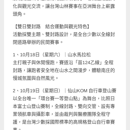
化與觀光交流，讓台灣山林賽事在亞洲舞台上嶄露
頭角。
【雙日雙封路 結合運動與觀光特色】
活動採雙主題、雙封路設計，是全台少數以全線封
閉道路舉辦的民間賽事。
1、10月18日（星期六）｜山水馬拉松
主打親子與休閒慢跑，賽道沿「苗124乙線」全程
封路，讓跑者安全地在山水之間漫步，體驗南庄的
慢城氛圍與自然風光。
2、10月19日（星期日）｜仙山KOM 自行車登山賽
以全台唯一「環台賽一等登山點」為舞台，比照日
本富士山登山賽制，全線封路、雙向交管、設有專
業領航車與攝影車，並由裁判與醫療團隊全程守
護，是台灣少數採國際標準的高規格登山自行車賽
事。