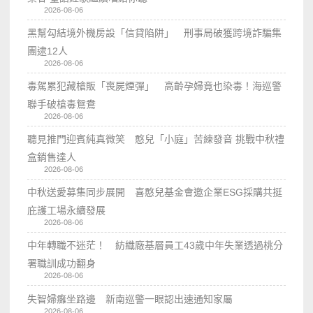
2026-08-06
黑幫勾結境外機房設「信貸陷阱」 刑事局破獲跨境詐騙集
團逮12人
2026-08-06
毒駕累犯藏槍販「喪屍煙彈」 高齡孕婦竟也染毒！海巡警
聯手破槍毒鴛鴦
2026-08-06
聽見推門迎賓純真微笑 憨兒「小庭」苦練發音 挑戰中秋禮
盒銷售達人
2026-08-06
中秋送愛募集同步展開 喜憨兒基金會邀企業ESG採購共挺
庇護工場永續發展
2026-08-06
中年轉職不迷茫！ 紡織廠基層員工43歲中年失業透過桃分
署職訓成功翻身
2026-08-06
失智婦癱坐路邊 新南巡警一眼認出速通知家屬
2026-08-06