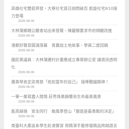
高雄社宅雙箭齊發，大寮社宅首日詢問破百 凱旋社宅8/10接
力登場
2026-08-06
大林蒲鄉親公聽會站出來發聲，陳麗娜要求市府傾聽改進
2026-08-06
港都好聲音圓滿落幕 青農說土地故事、學員二度回鍋
2026-08-06
國民黨議員：大林蒲遷村計畫應成立專案辦公室 讓資訊透明
化
2026-08-06
蕭美琴肯定梁育慈「宛如當年的自己」 接棒戰貓精神！
2026-08-06
一筆一墨寫盡人間情 莊秀珠墨韻暈染生命最美風景
2026-08-06
能高越嶺 安全同行 颱風季登山「撤退是最勇敢的決定」
2026-08-06
南臺科大產設系學生赴澳實習 用精湛手藝修復精品跨越語言