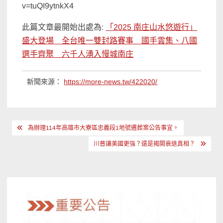
v=tuQI9ytnkX4
此篇文章最開始出處為:
「2025 南庄山水悠遊行」
盛大登場 全台唯一雙封路賽事 國手雲集、八國
選手齊聚 六千人湧入慢城南庄
新聞來源：
https://more-news.tw/422020/
文
為辦理114年高雄市大寮區忠義段1地號遷葬案公告事宜。
章
川普讓美國更強？還是揭開衰退真相？
導
覽