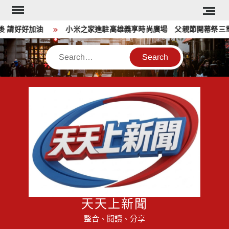
Skip
to
請好好加油
小米之家進駐高雄義享時尚廣場 父親節開幕祭三重
content
Search
天天上新聞
整合、閱讀、分享