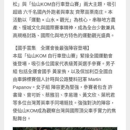
松」與「仙山KOM自行車登山賽」兩大主題，吸引
超過 六千名國內外跑者與車友 齊聚苗栗南庄。本
活動以「運動 × 山水 × 觀光」為核心，串聯地方農
產、慢城文化與國際賽事精神，成為全台少數兼具
高規格封路、國際化與地方特色的運動觀光盛典。
【國手雲集 全運會後最強陣容登場】
本屆「仙山KOM 自行車登山賽」緊接全國運動會
後登場，吸引多位國家代表級菁英選手參賽。男子
組 包括全運會國手 黃家侑，以及保加利亞全國自
由車錦標賽個人計時與公路雙料冠軍 Martin
Papanov。女子組 陣容更為堅強，參賽者包含 許
書瑋、曾可妡、蔡雅羽、李易珊、黃文欣、葉玳君
等多位台灣菁英車手同場競技。強強對決的陣容，
使仙山KOM成為觀察台灣與國際頂尖車手實力的焦
點舞台。