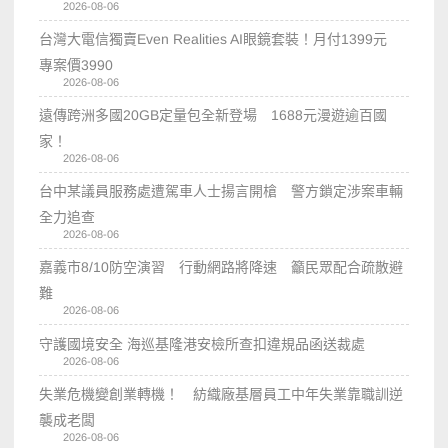
2026-08-06
台灣大電信獨賣Even Realities AI眼鏡套裝！月付1399元
專案價3990
2026-08-06
遠傳跨洲多國20GB定量包全新登場 1688元漫遊逾百國
家！
2026-08-06
台中某議員服務處遭駕車人士揚言開槍 警方鎖定涉案車輛
全力追查
2026-08-06
嘉義市8/10防空演習 行動網路將降速 籲民眾配合疏散避
難
2026-08-06
守護國境安全 海巡基隆港安檢所查扣違規品函送裁處
2026-08-06
失業危機變創業轉機！ 紡織廠基層員工中年失業靠職訓逆
襲成老闆
2026-08-06