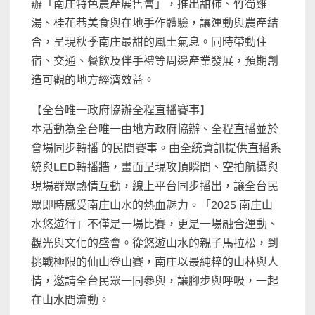
辦「南庄特色農產展售會」，推出甜柿、竹筍雞
湯、桂花巷美食與在地手作體驗，讓運動與農產結
合，呈現秋季南庄最甜的風土氣息。同時帶動住
宿、交通、餐飲及伴手禮等周邊產業發展，預期創
造可觀的地方經濟效益。
【全台唯一政府協辦全程直播賽事】
本活動為全台唯一由地方政府協辦、全程直播並於
會場同步轉播 的民間賽事。由全統資訊提供直播系
統與LED轉播牆，畫面呈現攻頂瞬間、空拍航攝與
現場群眾熱情互動，線上平台同步播出，讓全台民
眾即時感受南庄山水的熱血魅力。「2025 南庄山
水悠遊行」不僅是一場比賽，更是一場融合運動、
觀光與文化的盛會。從悠遊山水的親子馬拉松，到
挑戰極限的仙山登山賽，南庄以最純粹的山林與人
情，邀請全台民眾一同參與，讓腳步與呼吸，一起
在山水間流動。