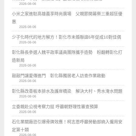
2026-08-06
小米之家進駐高雄義享時尚廣場 父親節開幕祭三重超狂優
惠
2026-08-06
少子化時代的地方解方！彰化市未婚聯誼6年促成10對佳偶
2026-08-06
彰化縣長參選人魏平政率議員團隊攜手造勢 盼翻轉彰化打
造新局
2026-08-06
敲敲門讓愛傳進門 彰化縣獨居老人訪查作業啟動
2026-08-06
彰化縣改善板本排水及護岸橋梁 解決大村、秀水淹水問題
2026-08-06
立委親赴公視考察力挺 呼籲朝野理性審查預算
2026-08-06
石化業關廠恐引爆骨牌效應！柯志恩呼籲勞動部納入僱用安
定第十類
2026-08-06