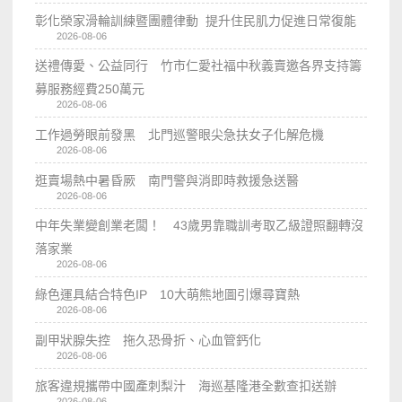
彰化榮家滑輪訓練暨團體律動 提升住民肌力促進日常復能
2026-08-06
送禮傳愛、公益同行 竹市仁愛社福中秋義賣邀各界支持籌
募服務經費250萬元
2026-08-06
工作過勞眼前發黑 北門巡警眼尖急扶女子化解危機
2026-08-06
逛賣場熱中暑昏厥 南門警與消即時救援急送醫
2026-08-06
中年失業變創業老闆！ 43歲男靠職訓考取乙級證照翻轉沒
落家業
2026-08-06
綠色運具結合特色IP 10大萌熊地圖引爆尋寶熱
2026-08-06
副甲狀腺失控 拖久恐骨折、心血管鈣化
2026-08-06
旅客違規攜帶中國產刺梨汁 海巡基隆港全數查扣送辦
2026-08-06