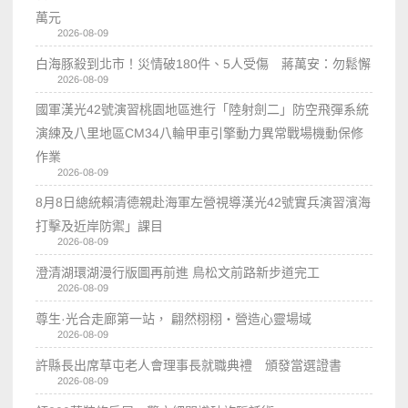
萬元
2026-08-09
白海豚殺到北市！災情破180件、5人受傷 蔣萬安：勿鬆懈
2026-08-09
國軍漢光42號演習桃園地區進行「陸射劍二」防空飛彈系統
演練及八里地區CM34八輪甲車引擎動力異常戰場機動保修
作業
2026-08-09
8月8日總統賴清德親赴海軍左營視導漢光42號實兵演習濱海
打擊及近岸防禦」課目
2026-08-09
澄清湖環湖漫行版圖再前進 鳥松文前路新步道完工
2026-08-09
尊生·光合走廊第一站， 翩然栩栩・營造心靈場域
2026-08-09
許縣長出席草屯老人會理事長就職典禮 頒發當選證書
2026-08-09