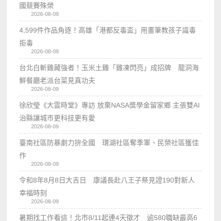
國競賽殊榮
2026-08-09
4,599件作品角逐！高雄「港都反毒盃」用畫筆教孩子識毒
拒毒
2026-08-09
台北白斬雞藏強者！玉米土雞「雞凍閃亮」成招牌 龍洞海
鮮餐廳老派台菜見真功夫
2026-08-09
徐欣瑩《大雲時堂》專訪 放棄NASA獎學金留家鄉 主張雙AI
治縣讓城市更科技更有愛
2026-08-09
臺南社區防暴劇力拚全國 環湖社區奪季軍、民榮社區獲佳
作
2026-08-09
令和8年8月8日大吉日 康議長赴八王子祭見證190對新人
幸福時刻
2026-08-09
暑期找工作看這！北市8/11起連4天徵才 逾580職缺最高6