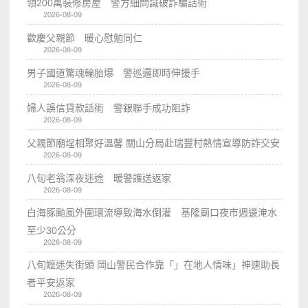
領200萬裝修房屋 警方細問識破詐騙話術
2026-08-09
歡慶父親節 暖心慰勉同仁
2026-08-09
男子國道驚魂輪胎爆 警巡邏即時伸援手
2026-08-09
婦人誤信貸款話術 警銀聯手成功阻詐
2026-08-09
父親節廟埕相聚好溫馨 關山分局赴瑞豐村熱情宣導防詐交安
2026-08-09
八旬老翁深夜迷途 暖警護送返家
2026-08-09
白海豚颱風外圍環流導致海水倒灌 基隆廟口夜市週邊淹水
至少30公分
2026-08-09
八旬嬤迷失街頭 岡山警民合作靠「」在地人情味」神速助長
者平安返家
2026-08-09