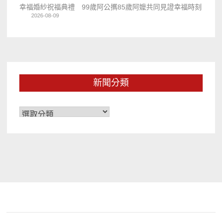
幸福婚紗祝福典禮 99歲阿公𢹂85歲阿嬤共同見證幸福時刻
2026-08-09
新聞分類
新
聞
分
類