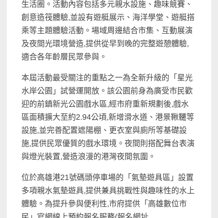
生活圈。活動內容包括多元親水設施、趣味競賽、
創意造筏體驗,並設有遊艇展示、海洋學堂、遊艇搭
乘等主題體驗活動。場域周邊結合市集、互動展演
及夜間光環境營造,提供從早到晚的完整遊憩體驗,
適合各年齡層民眾參與。
本屆活動最受關注的重點之一為全新升級的「星光
水岸公園」試營運開放。該公園前身為廣受市民歡
迎的前鎮新光公園戲水區,經市府重新規劃後,戲水
區面積擴大至約2.94公頃,新增滑水道、港景鞦韆等
設施,並完善配置遮陽棚、更衣室與廁所等基礎設
施,提供民眾優質的戲水環境。夜間則搭配舞台表演
與燈光裝置,營造浪漫的港灣夜間氛圍。
位於高雄港21號碼頭停車場的「氣墊遊具區」設置
多項親水氣墊遊具,提供兼具挑戰性與趣味性的水上
體驗。為提升參與便利性,市府提供「高雄數位市
民」官網線上預約報名服務(報名網址