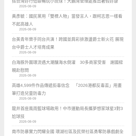
搭台灣好行低碳暢玩小琉球！大鵬灣管理處推出暑假好康
2026-08-09
黃彥毓：國民黨用「雙標人物」當發言人，跟柯志恩一樣看
不起高雄人
2026-08-09
台美青年樂手同台共演！跨國並肩彩排激盪爵士新火花 展現
台中爵士人才培育成果
2026-08-09
白海豚外圍環流遇大潮釀海水倒灌 30多商家受害 謝國樑
親赴慰問
2026-08-09
高雄4,599件作品傳遞拒毒信念 「2026港都反毒盃」用畫
筆打造兒童防毒力
2026-08-09
龍井首座風雨籃球場啟用！中市運動局長攜夢想家球星3對3
尬球技
2026-08-09
南市防暴實力閃耀全國 環湖社區及民榮社區勇奪防暴戲劇全