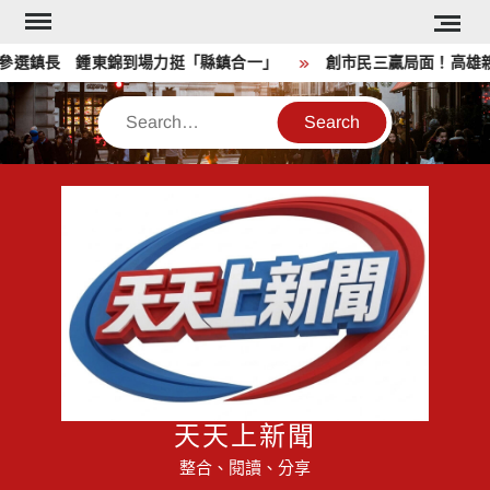
Skip
to
選鎮長 鍾東錦到場力挺「縣鎮合一」
創市民三贏局面！高雄親子
content
Search
天天上新聞
整合、閱讀、分享