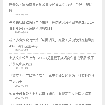
獸醫師、寵物商業同業公會後援會成立 力挺「毛爸」賴瑞
隆！
2026-08-09
基隆長庚圓錐角膜中心揭牌 孫啟欽與跨科團隊建立東北角
青壯年角膜疾病跨科照護機制
2026-08-09
養樂多食安吹哨案爆「新聞消失」疑雲！黃瓊慧質疑報導變
404 撤稿原因待揭
2026-08-09
七族文化輪番上台 TAKAO兒童親子族語夏令營成果展 親子
共學玩出族語力
2026-08-09
「警察先生可以幫忙嗎？」轎車尖峰時段拋錨 雙警秒變推
車大力士
2026-08-09
波麗士超有愛！七旬婦深夜迷途 雙警牽手安撫暖送返家
2026-08-09