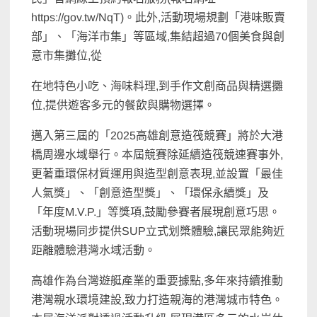
https://gov.tw/NqT)。此外,活動現場規劃「港味販賣
部」、「海洋市集」等區域,集結超過70個美食與創
意市集攤位,從
在地特色小吃、海味料理,到手作文創商品與精選攤
位,提供遊客多元的餐飲與購物選擇。
邁入第三屆的「2025高雄創意造筏競賽」將於大港
橋周邊水域舉行。本屆競賽除延續造筏競速賽事外,
更著重環保材質運用與造型創意表現,並設置「最佳
人氣獎」、「創意造型獎」、「環保永續獎」及
「年度M.V.P.」等獎項,鼓勵參賽者展現創意巧思。
活動現場同步提供SUP立式划槳體驗,讓民眾能夠近
距離體驗港灣水域活動。
高雄作為台灣遊艇產業的重要據點,多年來持續推動
港灣親水環境建設,致力打造親海的港灣城市特色。