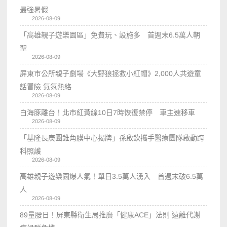
最強暑假
2026-08-09
「高雄親子遊樂園區」免費玩、設施多 首週末6.5萬人朝
聖
2026-08-09
屏東市公所親子劇場《大野狼拯救小紅帽》2,000人共遊童
話冒險 氣氛熱絡
2026-08-09
白海豚離台！北市紅黃線10日7時恢復禁停 車主速移車
2026-08-09
「基隆長庚圓錐角膜中心揭牌」孫啟欽攜手醫療團隊啟動跨
科照護
2026-08-09
高雄親子遊樂園爆人氣！單日3.5萬人湧入 首週末破6.5萬
人
2026-08-09
89量腰日！屏東縣衛生局推廣「健康ACE」法則 遠離代謝