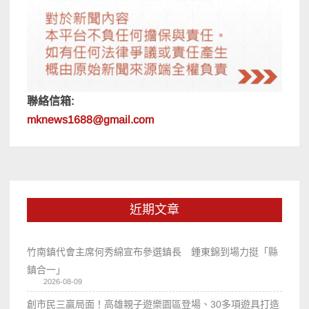
聯絡信箱:
mknews1688@gmail.com
近期文章
竹南鎮代會主席何秀綿宣布參選鎮長 鍾東錦到場力挺「縣
鎮合一」
2026-08-09
創市民三贏局面！高雄親子遊樂園區登場、30多項遊具打造