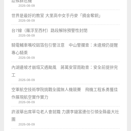
症候群危機
2026-08-09
世界是最好的教室 大里高中女手丹麥「摘金奪銅」
2026-08-09
台7線（羅浮至西村）路段解除預警性封閉
2026-08-09
騎電輔車嘴咬鋁箔包引警注意 中山警攔查：未違規仍提醒
專心騎乘
2026-08-09
內湖邊坡才崩塌又遇颱風 蔣萬安冒雨勘查：安全前提拚完
工
2026-08-09
空軍航空技術學院挑戰全國無人機競賽 飛機工程系勇獲佳
作展現航空實作實力
2026-08-09
許淑華出席草屯老人會就職 力讚李鎗富連任引領全縣最大社
團
2026-08-09