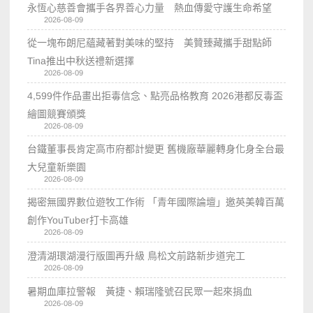
永恆心慈善會攜手各界善心力量 熱血傳愛守護生命希望
2026-08-09
從一塊布朗尼蘊藏著對美味的堅持 美贊臻藏攜手甜點師
Tina推出中秋送禮新選擇
2026-08-09
4,599件作品畫出拒毒信念、點亮品格教育 2026港都反毒盃
繪圖競賽頒獎
2026-08-09
台鐵董事長肯定高市府都計變更 舊機廠華麗轉身化身全台最
大兒童新樂園
2026-08-09
揭密無國界數位遊牧工作術 「青年國際論壇」邀英美韓百萬
創作YouTuber打卡高雄
2026-08-09
澄清湖環湖漫行版圖再升級 鳥松文前路新步道完工
2026-08-09
暑期血庫拉警報 黃捷、賴瑞隆號召民眾一起來捐血
2026-08-09