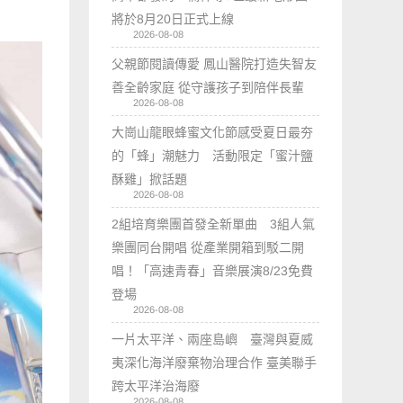
將於8月20日正式上線
2026-08-08
父親節閱讀傳愛 鳳山醫院打造失智友
善全齡家庭 從守護孩子到陪伴長輩
2026-08-08
大崗山龍眼蜂蜜文化節感受夏日最夯
的「蜂」潮魅力 活動限定「蜜汁鹽
酥雞」掀話題
2026-08-08
2組培育樂團首發全新單曲 3組人氣
樂團同台開唱 從產業開箱到駁二開
唱！「高速青春」音樂展演8/23免費
登場
2026-08-08
一片太平洋、兩座島嶼 臺灣與夏威
夷深化海洋廢棄物治理合作 臺美聯手
跨太平洋治海廢
2026-08-08