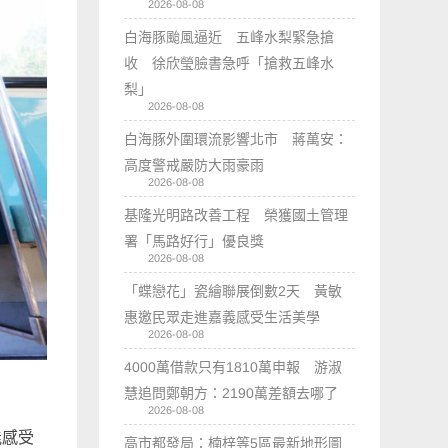
2026-08-08
白海豚颱風逼近 五峰水梨緊急搶
收 徐欣瑩臉書急呼「搶救五峰水
梨」
2026-08-08
白海豚外圍環流影響北市 蔣萬安：
高度警戒嚴防大雨豪雨
2026-08-08
基隆光明路改善工程 榮獲國土管理
署「馬路好行」優良獎
2026-08-08
「蝶戀花」瓷繪聯展倒數2天 黃敏
惠邀民眾走進嘉義感受生活美學
2026-08-08
4000萬借款只有1810萬申報 游淑
慧追問鄭朝方：2190萬差額去哪了
2026-08-08
能感受
高市都發局：楠梓等5區最新地形圖