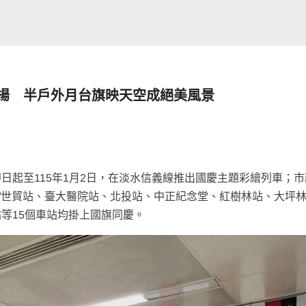
飄揚 半戶外月台旗映天空成絕美風景
日起至115年1月2日，在淡水信義線推出國慶主題彩繪列車；市
1/世貿站、臺大醫院站、北投站、中正紀念堂、紅樹林站、大坪
等15個車站均掛上國旗同慶。