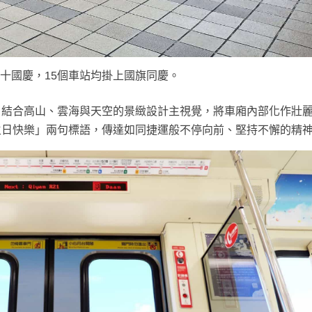
十國慶，15個車站均掛上國旗同慶。
，結合高山、雲海與天空的景緻設計主視覺，將車廂內部化作壯
生日快樂」兩句標語，傳達如同捷運般不停向前、堅持不懈的精