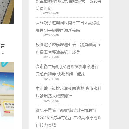
洪孟楷助陣柯志恩 開嗆綠營「食安與
防疫無能」
2026-08-08
高雄親子遊樂園區開幕首日人氣爆棚
暑假親子旅遊再添新亮點
2026-08-08
校園電子煙暴增逾七倍！議員轟南市
麗青
府反毒宣導淪為紙上談兵
神。
2026-08-08
高市衛生局8月父親節篩檢專案送百
元超商禮券 快揪爸媽一起來
2026-08-08
中正地下道排水溝夜間清淤 高市水利
局請用路人減速慢行
2026-08-08
從親子冒險、都會情感到生命思辨
「2026正港雄有戲」三檔高雄原創節
目接力登場