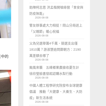
助陣柯志恩 洪孟楷開嗆綠營「食安與
防疫無能」
2026-08-08
警友辦事處大力相挺！岡山分局送上
「父親節」暖心祝福
2026-08-08
父為兒選舉籌4千萬、競選支出僅
1810萬？游淑慧追問鄭朝方：2190
萬差額去哪了
天中的
2026-08-08
颱風來襲 五峰鄉果農搶收憂生計
徐欣瑩臉書發起認購水梨行動
2026-08-08
中國人體工程學研究院發布全球健康
倡議 推動「大健康、大養生、大防
疫」新生活系統
2026-08-08