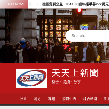
Skip
里程
FLASH NEWS
從經貿到公益 IEAT 80週年攜手募272萬元支持20家社福
to
content
Search
天天上新聞
整合、閱讀、分享
社會
地方
專題
消費生活
綜合新聞
影