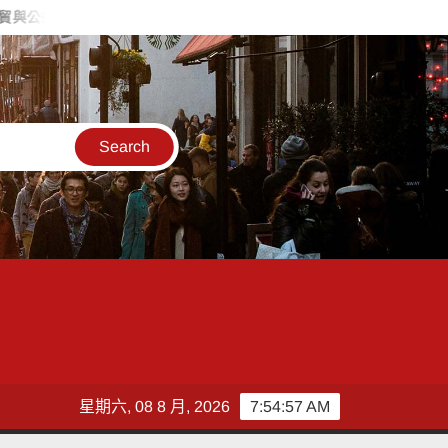
車輛機械故障暴衝 造成高雄市前鎮、苓雅區600戶停電
冒充
星期六, 08 8 月, 2026
7:54:58 AM