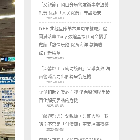
「父親節」岡山分局警友辦事處溫馨
慰勞 感謝「人民保姆」守護治安
2026-08-08
IYFR 北極星隊第六屆司令就職典禮
圓滿落幕 Tony 張煌基接任司令攜手
啟航「熱情玩船 保育海洋 歡樂聯
誼」新篇章
2026-08-08
「溫馨鄰里互助防護網」宣導奏效 湖
內警消合力化解獨居翁危機
2026-08-08
守望相助的暖心守護 湖內警消聯手破
門化解獨居翁的危機
2026-08-08
【薩迦哲思】父親節，只能大餐一頓
嗎？不只是「付清節」更要培福積德
2026-08-08
歡慶父親節！《台中通TCPASS》