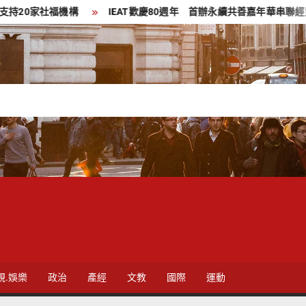
機構
IEAT歡慶80週年 首辦永續共善嘉年華串聯經貿與公益力量
視.娛樂
政治
產經
文教
國際
運動