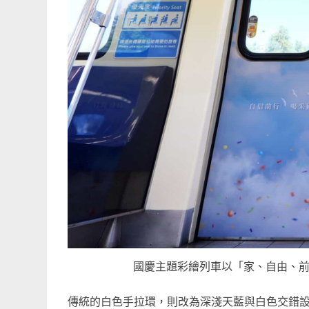
國慶主題彩繪列車以「家、自由、
傳統的白色手拉環，則改為深淺天藍與白色交錯