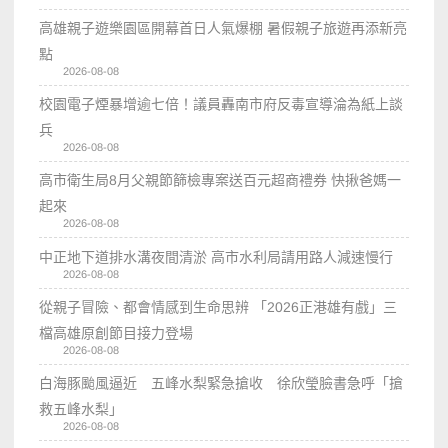
高雄親子遊樂園區開幕首日人氣爆棚 暑假親子旅遊再添新亮
點
2026-08-08
校園電子煙暴增逾七倍！議員轟南市府反毒宣導淪為紙上談
兵
2026-08-08
高市衛生局8月父親節篩檢專案送百元超商禮券 快揪爸媽一
起來
2026-08-08
中正地下道排水溝夜間清淤 高市水利局請用路人減速慢行
2026-08-08
從親子冒險、都會情感到生命思辨 「2026正港雄有戲」三
檔高雄原創節目接力登場
2026-08-08
白海豚颱風逼近 五峰水梨緊急搶收 徐欣瑩臉書急呼「搶
救五峰水梨」
2026-08-08