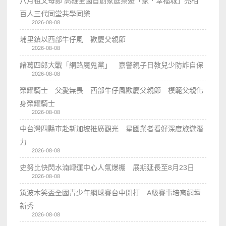
八月祖父母節 高雄全國首創家庭桌遊「家．幸福城」亮相
百人三代同堂共學同樂
2026-08-08
埔里鎮以西部牛仔風 歡慶父親節
2026-08-08
諸葛四郎大戰「網路魔鬼黨」 嘉警親子日教兒少防詐自保
2026-08-08
榮耀騎士 父愛無畏 西部牛仔風歡慶父親節 模範父親化
身榮耀騎士
2026-08-08
中台灣四縣市赴新加坡推廣觀光 星國業者看好深度旅遊潛
力
2026-08-08
史努比快閃水湳轉運中心人氣爆棚 展期延長至8月23日
2026-08-08
筑波木笑盃全國青少年網球賽台中開打 A級賽事培育網壇
新秀
2026-08-08