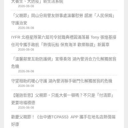
大養生、大防疫」新生活系統
2026-08-08
「父親節」岡山分局警友辦事處溫馨慰勞 感謝「人民保姆」
守護治安
2026-08-08
IYFR 北極星隊第六屆司令就職典禮圓滿落幕 Tony 張煌基接
任司令攜手啟航「熱情玩船 保育海洋 歡樂聯誼」新篇章
2026-08-08
「溫馨鄰里互助防護網」宣導奏效 湖內警消合力化解獨居翁
危機
2026-08-08
守望相助的暖心守護 湖內警消聯手破門化解獨居翁的危機
2026-08-08
【薩迦哲思】父親節，只能大餐一頓嗎？不只是「付清節」
更要培福積德
2026-08-08
歡慶父親節！《台中通TCPASS》APP 攜手在地名店熱情端
好康