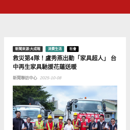
新聞來源:大成報
消費生活
社會
救災第4隊！盧秀燕出動「家具超人」 台
中再生家具馳援花蓮送暖
新聞聯訪中心
2025-10-08