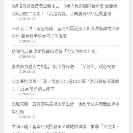
2組培育樂團首發全新單曲 3組人氣樂團同台開唱 從產業
開箱到駁二開唱！「高速青春」音樂展演8/23免費登場
2026-08-08
一片太平洋、兩座島嶼 臺灣與夏威夷深化海洋廢棄物治理
合作 臺美聯手跨太平洋治海廢
2026-08-08
助陣柯志恩 洪孟楷開嗆綠營「食安與防疫無能」
2026-08-08
警友辦事處大力相挺！岡山分局送上「父親節」暖心祝福
2026-08-08
父為兒選舉籌4千萬、競選支出僅1810萬？游淑慧追問鄭朝
方：2190萬差額去哪了
2026-08-08
颱風來襲 五峰鄉果農搶收憂生計 徐欣瑩臉書發起認購水
梨行動
2026-08-08
中國人體工程學研究院發布全球健康倡議 推動「大健康、