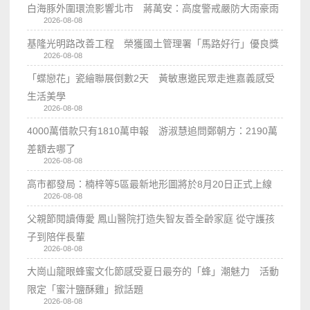
白海豚外圍環流影響北市 蔣萬安：高度警戒嚴防大雨豪雨
2026-08-08
基隆光明路改善工程 榮獲國土管理署「馬路好行」優良獎
2026-08-08
「蝶戀花」瓷繪聯展倒數2天 黃敏惠邀民眾走進嘉義感受
生活美學
2026-08-08
4000萬借款只有1810萬申報 游淑慧追問鄭朝方：2190萬
差額去哪了
2026-08-08
高市都發局：楠梓等5區最新地形圖將於8月20日正式上線
2026-08-08
父親節閱讀傳愛 鳳山醫院打造失智友善全齡家庭 從守護孩
子到陪伴長輩
2026-08-08
大崗山龍眼蜂蜜文化節感受夏日最夯的「蜂」潮魅力 活動
限定「蜜汁鹽酥雞」掀話題
2026-08-08