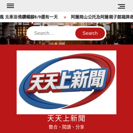
Skip
to
車浴佛鑽轎腳8/9還有一天
阿蓮崗山公托及阿蓮親子館揭牌啟用
content
Search
天天上新聞
整合、閱讀、分享