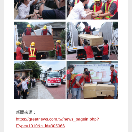
新聞來源：
https://greatnews.com.tw/news_pagein.php?
iType=1010&n_id=305966