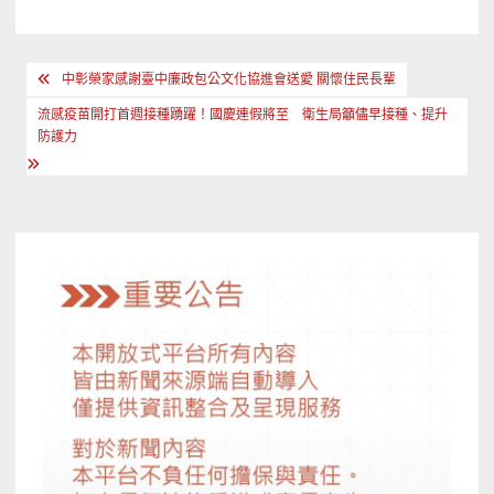
文
中彰榮家感謝臺中廉政包公文化協進會送愛 關懷住民長輩
章
流感疫苗開打首週接種踴躍！國慶連假將至 衛生局籲儘早接種、提升
導
防護力
覽