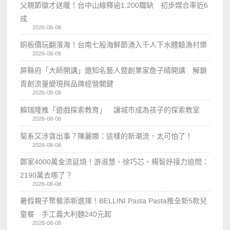
父親節徵才送暖！台中山線釋逾1,200職缺 初步媒合率近6
成
2026-08-08
銅板價玩翻濱海！台南七股海鮮節湧入千人下水體驗漁村樂
2026-08-08
屏縣府「大師開講」邀知名藝人暨創業家詹子晴開講 解鎖
青創流量變現與品牌經營關鍵
2026-08-08
賴瑞隆推「遊戲探索教育」 讓城市成為孩子的探索教室
2026-08-08
菊系又涉貪出事？陳麗娜：這樣的新潮流，太可怕了！
2026-08-08
鄭家4000萬金流延燒！游淑慧、徐巧芯、楊智妤接力追問：
2190萬去哪了？
2026-08-08
暑假親子聚餐添新選擇！BELLINI Pasta Pasta推全新5款兒
童餐 手工義大利麵240元起
2026-08-08