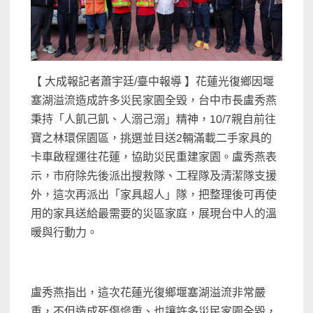
【 大成報記者蕭宇廷/臺中報導 】花蓮光復鄉因堰
塞湖溢流造成許多災民家園全毀，台中市長盧秀燕
秉持「人飢己飢、人溺己溺」精神，10/7親自前往
寶之林環保園區，挑選並目送2輛滿載二手家具的
卡車啟程運往花蓮，協助災民重建家園。盧秀燕表
示，市府除先後派出搜救隊、工程隊及清潔隊支援
外，這次再派出「家具超人」隊，把整理後可再使
用的家具送給最需要的災區家庭，展現台中人的溫
暖與行動力。
盧秀燕指出，這次花蓮光復鄉堰塞湖溢流非常嚴
重，不但造成死傷慘重、也讓許多災民家園全毀，