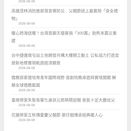
2026-08-08
高雄茂林消防進部落宣導防災 父親節送上最實用「安全禮
物」
2026-08-08
暖心跨海送暖！台灣首廟天壇豪捐「300萬」助熊本震災重
建
2026-08-08
台中捷運南屯站土地開發共構大樓開工動土 公私協力打造宜
居新地標實現軌道經濟願景
2026-08-08
僑務探索營培育青年國際視野 首創特務桌遊與實境闖關 解
鎖全球僑務藍圖
2026-08-08
臺南榮家失智長輩化身狀元郎熱鬧迎親 爸氣十足大膽炫父
2026-08-08
花蓮榮家立秋傳愛慶父親節 歌仔戲傳承經典暖人心
2026-08-08