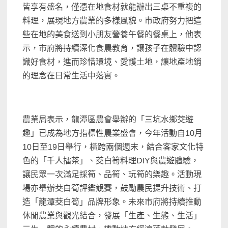
皆享有盛名，僅憑在地食材就能辦出三桌不重複的
料理，展現地方農業的多樣風貌。市政府努力把這
些在地的美食送到小朋友營養午餐的餐桌上，他表
示，市府將持續深化食農教育，讓孩子在體驗中認
識好食材，進而珍惜環境、愛護土地，讓地產地銷
的理念在日常生活中落實。
農業局表示，龍潭區農會舉辦的「三坑水鄉茭遊
趣」已成為地方指標性農業盛會，今年活動自10月
10日至19日舉行，橫跨兩個週末，結合客家文化特
色的「千人擂茶」、茭白筍料理DIY與農遊體驗，
讓民眾一次滿足採筍、品筍、玩筍的樂趣。活動現
場亦舉辦茭白筍評鑑競賽，鼓勵農民提升技術、打
造「龍潭茭白筍」品牌形象。未來市府將持續推動
休閒農業與觀光結合，發展「生產、生態、生活」