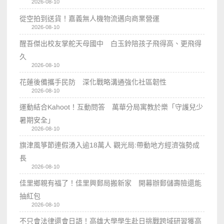
2026-08-10
從空拍到送貨！嘉義無人機物流邁向商業營運
2026-08-10
醒吾傑出校友掌舵天母國中 白玉鈴陪孩子飛得高、更飛得
久
2026-08-10
花蓮後備攜手民防 深化戰略溝通強化社區韌性
2026-08-10
運動結合Kahoot！互動問答 萬華分局寓教於樂「守護兒少
暑期安全」
2026-08-10
旗津風箏節連假湧入逾18萬人 觀光局:帶動地方經濟強勢成
長
2026-08-10
佳里鄉親有福了！佳里興郵局搬新家 開幕辦郵儲壽險還能
抽紅包
2026-08-10
不只會法律還會日語！高雄大學學生赴日挑戰跨域研習獲高