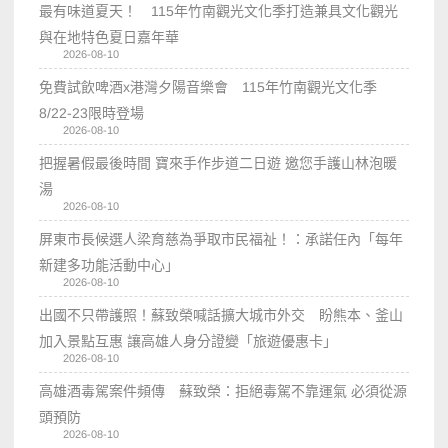
最有味道夏天！ 115年竹南觀光文化季打造兼具文化觀光
與在地特色夏日嘉年華
2026-08-10
免費試飲啤酒x港灣夕陽音樂會 115年竹南觀光文化季
8/22-23限時登場
2026-08-10
把握暑假最後時間 寶來手作步道二日遊 邀您手護山林泡暖
湯
2026-08-10
屏東市長候選人梁育慈為爭取市民福祉！：承諾任內「每年
新建多功能活動中心」
2026-08-10
出國不只帶護照！蘇致榮喊話擴大城市外交 盼熊本、釜山
加入景點互惠 讓高雄人身分證變「旅遊優惠卡」
2026-08-10
高雄酒毒駕案件頻傳 蘇致榮：拒絕毒駕不靠運氣 必須從源
頭預防
2026-08-10