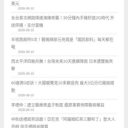
美元
2026-08-10
全台首次網路降速演練來襲！30分鐘內手機秒退2G時代 外
送停擺、支付當機
2026-08-10
半夜跑廁所5次！醫揭頻尿元兇竟是「國民飲料」每天都在
喝
2026-08-10
西太平洋四颱共舞！台灣未來10天連續降雨 日本遭雙颱夾
擊
2026-08-10
60歲男0症狀！大腸鏡驚見10多顆息肉 最大3公分已藏癌細
胞
2026-08-10
李禮仲：建立醫療黑盒子制度 還原事實保障醫病權益
2026-08-10
中秋送禮超夯話題！亞尼克「阿薩姆紅茶三顆布丁」登大人
亮相 伴手禮時尚開賣