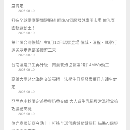
度肯定
2026-08-10
打造全球供應鏈關鍵樞紐 瞄準AI伺服器與車用市場 億光泰
國新廠動土！
2026-08-10
第七屆台灣慢城年會8月12日瑪家登場 慢城・漫程・瑪家行
邀民眾走進部落慢遊三天
2026-08-10
台南漁電共生再升級 南瀛養殖協會第2期14MWp動工
2026-08-10
高雄大學赴北海道交流亮眼 法學生日語發表獲日方師生肯
定
2026-08-10
亞尼克中秋限定茶香與奶香交織 大人系生乳捲與常溫禮盒搶
攻送禮商機
2026-08-10
億光泰國新廠今動土！打造全球供應鏈關鍵樞紐 瞄準AI伺服