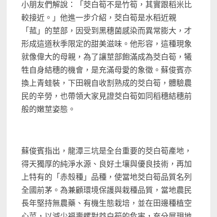
小朋友們解說：「茭白筍不是竹筍，其實跟稻米比
較接近。」他進一步介紹，茭白筍是水稻近親
「菰」的莖部，因受到黑穗菌感染而異常膨大，才
形成這道秋季限定的甜美滋味。他形容，這種現象
就像偉大的母親，為了讓莖部飽滿成為茭白筍，犧
牲自身結穗的機會，是充滿母愛的象徵。蘇俊賓亦
換上青蛙裝，下田親自收割熟成的茭白筍，體驗農
民的辛勞，也帶領大家見證茭白筍如同稻穗結穗前
般的嫩莖姿態。
蘇俊賓指出，龍潭三坑是全台重要的茭白筍產地，
得天獨厚的純淨水源、良好土壤與優良技術，再加
上特有的「赤殼種」品種，使當地茭白筍品質名列
全國前茅。為兼顧環境保護與栽種品質，當地農民
長年堅持無農藥、有機生態栽培，並在田邊種植空
心菜，以減少福壽螺對茭白筍的危害，充分展現地