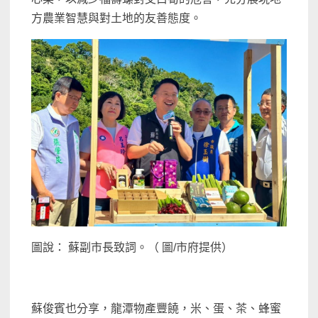
方農業智慧與對土地的友善態度。
圖說： 蘇副市長致詞。（ 圖/市府提供）
蘇俊賓也分享，龍潭物產豐饒，米、蛋、茶、蜂蜜