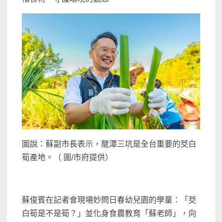
圖說：蘇副市長表示，龍潭三坑是全台重要的茭白
筍產地。（ 圖/市府提供）
蘇俊賓在記者會現場妙問日春幼兒園的學童：「茭
白筍是不是筍？」並化身食農教育「蘇老師」，向