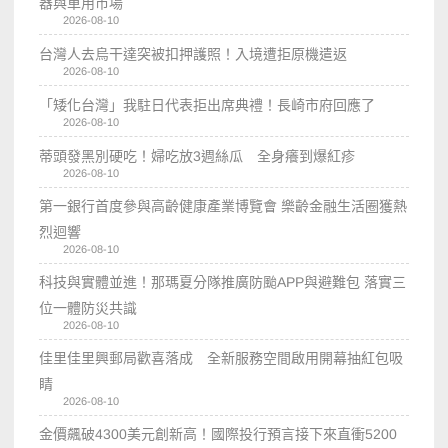
器與車用市場
2026-08-10
台灣人去烏干達突被扣押護照！入境遭拒原機遣返
2026-08-10
「矮化台灣」我駐日代表拒出席典禮！長崎市府回應了
2026-08-10
蒂頭發黑別硬吃！婦吃放3週絲瓜 全身癢到爆紅疹
2026-08-10
第一銀行首度參與高齡健康產業博覽會 樂齡金融生活圈獲熱
烈迴響
2026-08-10
科技與實體並進！那瑪夏分隊推廣防颱APP與避難包 落實三
位一體防災共識
2026-08-10
佳里佳里興郵局歡喜落成 全新服務空間啟用開幕抽紅包吸
睛
2026-08-10
金價飆破4300美元創新高！國際投行預言接下來直衝5200