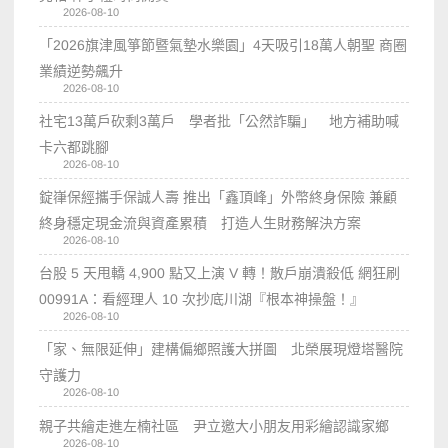
2026-08-10
「2026旗津風箏節暨氣墊水樂園」4天吸引18萬人朝聖 商圈
業績逆勢飆升
2026-08-10
社宅13萬戶砍剩3萬戶 學者批「公然詐騙」 地方補助喊
卡六都跳腳
2026-08-10
錠嵂保經攜手保誠人壽 推出「鑫頂峰」外幣終身保險 兼顧
終身穩定現金流與資產累積 打造人生財務解決方案
2026-08-10
台股 5 天甩轎 4,900 點又上演 V 轉！散戶崩潰殺低 網狂刷
00991A：看經理人 10 次抄底川湖『根本神操盤！』
2026-08-10
「家、無限延伸」建構偏鄉照護大拼圖 北榮展現燈塔醫院
守護力
2026-08-10
親子共繪走進左楠社區 尹立邀大小朋友用彩繪認識家鄉
2026-08-10