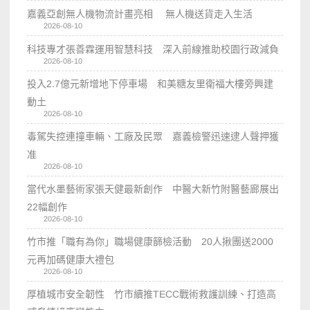
嘉義亞創無人機物流計畫亮相 無人機送貨走入生活
2026-08-10
科技專才張善霖運用智慧科技 深入前線推助校園行政減負
2026-08-10
投入2.7億元新增地下停車場 和美糖友里衛福大樓旁興建
動土
2026-08-10
毒駕失控連撞車輛、工廠及民眾 嘉義檢警迅速逮人聲押獲
准
2026-08-10
當代水墨藝術家張天健最新創作 中醫大新竹附醫藝廊展出
22幅創作
2026-08-10
竹市推「職有為你」職場健康篩檢活動 20人揪團送2000
元再加碼健康大禮包
2026-08-10
厚植城市安全韌性 竹市續推TECC戰術救護訓練、打造高