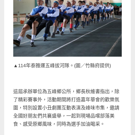
▲114年泰雅運五峰拔河隊。(圖／竹縣府提供)
這屆承辦單位為五峰鄉公所，鄉長秋維書指出，除
了精彩賽事外，活動期間將打造嘉年華會的歡樂氛
圍，特別設置小丑劇團互動表演及峰味市集，邀請
全國好朋友們共襄盛舉，一起到現場品嚐部落美
食、感受原鄉風味，同時為選手加油喝采。