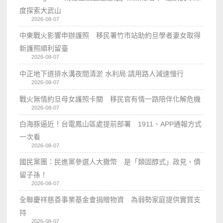
度探索大武山
2026-08-07
中東戰火影響申辦護照 移民署竹市站助約旦學者妻女取得
新護照順利留臺
2026-08-07
中正地下道排水溝夜間清淤 水利局:請用路人減速慢行
2026-08-07
戰火無情約旦母女護照卡關 移民官有情一路陪伴化解危機
2026-08-07
白海豚逼近！台電鳳山區處提前部署 1911、APP通報方式
一次看
2026-08-07
國民黨團：民進黨參選人大撒幣 是「類固醇式」政見、債
留子孫！
2026-08-07
全聯慶祥慈善事業基金會捐贈物資 為弱勢家庭提供實質支
持
2026-08-07