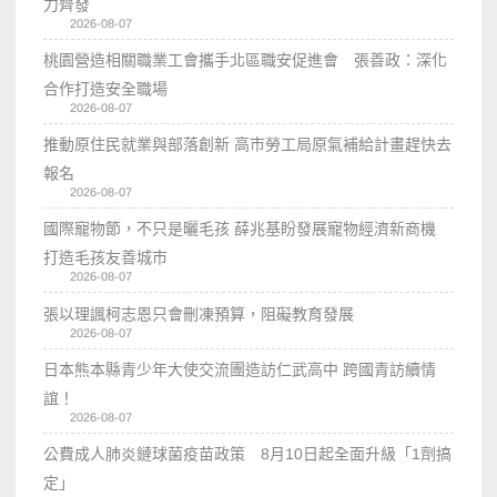
力齊發
2026-08-07
桃園營造相關職業工會攜手北區職安促進會 張善政：深化
合作打造安全職場
2026-08-07
推動原住民就業與部落創新 高市勞工局原氣補給計畫趕快去
報名
2026-08-07
國際寵物節，不只是曬毛孩 薛兆基盼發展寵物經濟新商機
打造毛孩友善城市
2026-08-07
張以理諷柯志恩只會刪凍預算，阻礙教育發展
2026-08-07
日本熊本縣青少年大使交流團造訪仁武高中 跨國青訪續情
誼！
2026-08-07
公費成人肺炎鏈球菌疫苗政策 8月10日起全面升級「1劑搞
定」