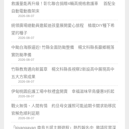
救護量能再升級！彰化聯合捐贈4輛高規格救護車 首配全
自動電動擔架床
2026-08-07
統領廣場總動員邀藍迪孩童展開愛心旅程 植栽DIY種下希
望的種子
2026-08-07
中颱白海豚逼近! 竹縣全面防颱整備 楊文科縣長籲鄉親落
實防颱準備
2026-08-07
竹縣教育邁向新篇章 楊文科縣長視察2新設高中展現高中
五大方案成果
2026-08-07
伊甸桃園庇護工場中秋禮盒開賣 幸福滋味早鳥優惠9折起
2026-08-07
戰火無情、人間有情 約旦母女護照可能逾期卡關求助移民
官解危順利延期
2026-08-07
「kivangavan 南島五感主題遊程」熱烈報名中 邀請民眾深