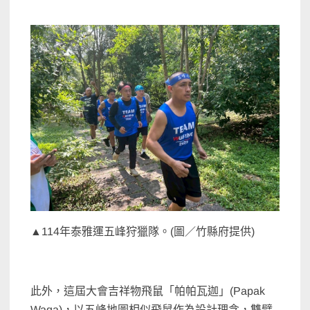
▲114年泰雅運五峰狩獵隊。(圖／竹縣府提供)
此外，這屆大會吉祥物飛鼠「帕帕瓦迦」(Papak
Waqa)，以五峰地圖相似飛鼠作為設計理念，雙臂