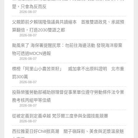
楚，只會為反而反
2026-08-07
父親節前夕賴瑞隆偕議員共讀繪本 首推雙語政見、承諾預
算翻倍，打造2030雙語之都
2026-08-07
颱風來了 海保署提醒民眾：勿前往海邊活動 發現海洋廢棄
物可透過MDCN通報
2026-08-07
標榜「阿里山小農苦茶籽」 威加拿不出原料證明 北市重
罰300萬
2026-08-07
投縣榮獲勞動部補助辦理督促事業單位遵守勞動條件法令業
務考核丙組甲等佳績
2026-08-07
從被定義到定義卓越 梵莎爾三度參與全國技能競賽
2026-08-07
西拉雅夏日好Chill掀高潮 關子嶺踩街、美食與泥漿溫泉魅