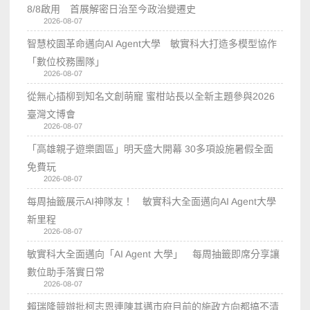
8/8啟用 首展解密日治至今政治變遷史
2026-08-07
智慧校園革命邁向AI Agent大學 敏實科大打造多模型協作
「數位校務團隊」
2026-08-07
從無心插柳到知名文創萌寵 蜜柑站長以全新主題參與2026
臺灣文博會
2026-08-07
「高雄親子遊樂園區」明天盛大開幕 30多項設施暑假全面
免費玩
2026-08-07
每周抽籤展示AI神隊友！ 敏實科大全面邁向AI Agent大學
新里程
2026-08-07
敏實科大全面邁向「AI Agent 大學」 每周抽籤即席分享讓
數位助手落實日常
2026-08-07
賴瑞隆競辦批柯志恩連陳其邁市府目前的施政方向都搞不清