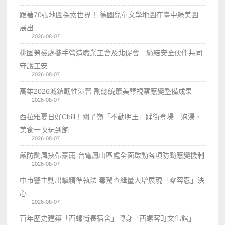
跟著70張地圖探索世界！ 德國兒童文學地圖在臺中綠美圖
展出
2026-08-07
桃園勞檢處攜手營造職業工會及北促會 締結安全伙伴共同
守護工安
2026-08-07
高雄2026城鎮韌性演習 副總統蕭美琴視察應變整備成果
2026-08-07
西拉雅夏日好Chill！關子嶺「不動明王」踩街登場 泡湯、
美食一次玩到飽
2026-08-07
嚴防颱風挾帶豪雨 台電鳳山區處全面啟動各項防颱應變機制
2026-08-07
中市警主動出擊精準執法 毒駕查緝量大增展現「零容忍」決
心
2026-08-07
百年歷史建築「西螺街長宿舍」轉身「西螺客町文化館」