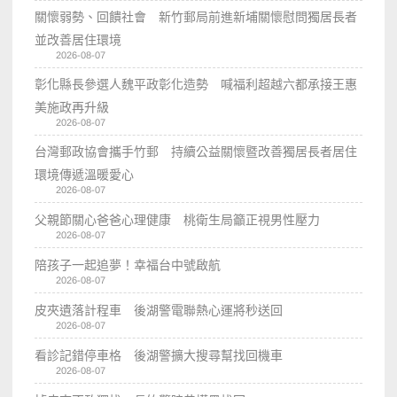
關懷弱勢、回饋社會 新竹郵局前進新埔關懷慰問獨居長者
並改善居住環境
2026-08-07
彰化縣長參選人魏平政彰化造勢 喊福利超越六都承接王惠
美施政再升級
2026-08-07
台灣郵政協會攜手竹郵 持續公益關懷暨改善獨居長者居住
環境傳遞溫暖愛心
2026-08-07
父親節關心爸爸心理健康 桃衛生局籲正視男性壓力
2026-08-07
陪孩子一起追夢！幸福台中號啟航
2026-08-07
皮夾遺落計程車 後湖警電聯熱心運將秒送回
2026-08-07
看診記錯停車格 後湖警擴大搜尋幫找回機車
2026-08-07