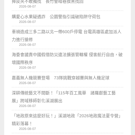
掉皮夾不敢獨找 長竹警暗巷摸黑找回
2026-08-07
購愛心水果疑遇詐 公園警指引識破陷阱守荷包
2026-08-07
車禍造成三多二路以北一帶600戶停電 台電高雄區處加派人
力進行搶修
2026-08-07
海委會譴責中國假借防災違法擴張管轄權 侵害航行自由，破
壞國際秩序
2026-08-07
嘉義無人機競賽登場 73隊挑戰穿越賽與無人機足球
2026-08-07
深耕傳統藝文不間斷！「115年百工風華 諸羅獻藝工藝
展」跨域移師彰化溪湖展出
2026-08-07
「地政原來這麼好玩！」溪湖地政「2026地政魔法夏令營」
精彩落幕！
2026-08-07