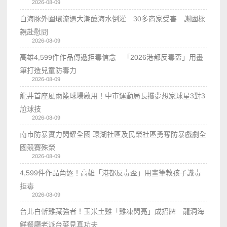
2026-08-09
白海豚外圍環流遇大潮釀海水倒灌 30多商家受害 謝國樑
親赴慰問
2026-08-09
高雄4,599件作品傳遞拒毒信念 「2026港都反毒盃」用畫
筆打造兒童防毒力
2026-08-09
龍井首座風雨籃球場啟用！中市運動局長攜夢想家球星3對3
尬球技
2026-08-09
南市防暴實力閃耀全國 環湖社區及民榮社區勇奪防暴戲劇全
國競賽殊榮
2026-08-09
4,599件作品角逐！高雄「港都反毒盃」用畫筆教孩子識毒
拒毒
2026-08-09
台北白斬雞藏強者！玉米土雞「雞凍閃亮」成招牌 龍洞海
鮮餐廳老派台菜見真功夫