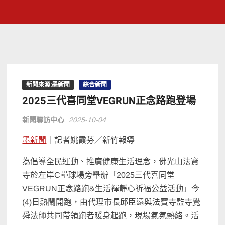
新聞來源:墨新聞
綜合新聞
2025三代喜同堂VEGRUN正念路跑登場
新聞聯訪中心
2025-10-04
墨新聞
｜記者姚霞芬／新竹報導
為倡導全民運動、推廣健康生活理念，佛光山法寶
寺於左岸C壘球場旁舉辦「2025三代喜同堂
VEGRUN正念路跑&生活禪靜心祈福公益活動」今
(4)日熱鬧開跑，由代理市長邱臣遠與法寶寺監寺覺
舜法師共同帶領跑者暖身起跑，現場氣氛熱絡。活