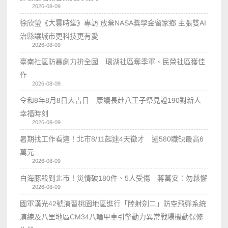
2026-08-09
徐欣瑩《大雲時堂》專訪 放棄NASA獎學金留家鄉 主張雙AI
治縣讓城市更科技更有愛
2026-08-09
臺南社區防暴劇力拚全國 環湖社區奪季軍、民榮社區獲佳
作
2026-08-09
令和8年8月8日大吉日 康議長赴八王子祭見證190對新人
幸福時刻
2026-08-09
暑期找工作看這！北市8/11起連4天徵才 逾580職缺最高6
萬元
2026-08-09
白海豚殺到北市！災情破180件、5人受傷 蔣萬安：勿鬆懈
2026-08-09
國軍漢光42號演習桃園地區進行「陸射劍二」防空飛彈系統
演練及八里地區CM34八輪甲車引擎動力異常戰場機動保修