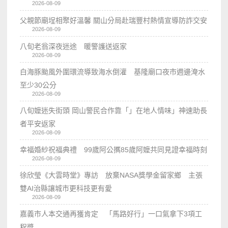
2026-08-09
父親節廟埕相聚好溫馨 關山分局赴瑞豐村熱情宣導防詐交安
2026-08-09
八旬老翁深夜迷途 暖警護送返家
2026-08-09
白海豚颱風外圍環流導致海水倒灌 基隆廟口夜市週邊淹水
至少30公分
2026-08-09
八旬嬤迷失街頭 岡山警民合作靠「」在地人情味」神速助長
者平安返家
2026-08-09
幸福婚紗祝福典禮 99歲阿公𢹂85歲阿嬤共同見證幸福時刻
2026-08-09
徐欣瑩《大雲時堂》專訪 放棄NASA獎學金留家鄉 主張
雙AI治縣讓城市更科技更有愛
2026-08-09
嘉義市人本交通再獲肯定 「馬路好行」一口氣拿下3項工
程獎