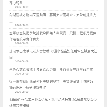
專心騎乘
2026-08-09
內湖邊坡才崩塌又遇颱風 蔣萬安冒雨勘查：安全前提拚完
工
2026-08-09
空軍航空技術學院挑戰全國無人機競賽 飛機工程系勇獲佳
作展現航空實作實力
2026-08-09
許淑華出席草屯老人會就職 力讚李鎗富連任引領全縣最大社
團
2026-08-09
永恆心慈善會攜手各界善心力量 熱血傳愛守護生命希望
2026-08-09
從一塊布朗尼蘊藏著對美味的堅持 美贊臻藏攜手甜點師
Tina推出中秋送禮新選擇
2026-08-09
4,599件作品畫出拒毒信念、點亮品格教育 2026港都反毒盃
繪圖競賽頒獎