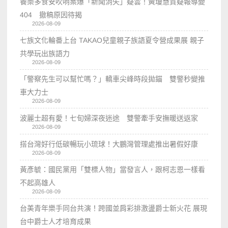
養樂多食安吹哨案爆「新聞消失」疑雲！黃瓊慧質疑報導變
404 撤稿原因待揭
2026-08-09
七族文化輪番上台 TAKAO兒童親子族語夏令營成果展 親子
共學玩出族語力
2026-08-09
「警察先生可以幫忙嗎？」轎車尖峰時段拋錨 雙警秒變推
車大力士
2026-08-09
波麗士超有愛！七旬婦深夜迷途 雙警牽手安撫暖送返家
2026-08-09
搭台灣好行低碳暢玩小琉球！大鵬灣管理處推出暑假好康
2026-08-09
黃彥毓：國民黨用「雙標人物」當發言人，跟柯志恩一樣看
不起高雄人
2026-08-09
台美青年樂手同台共演！跨國並肩彩排激盪爵士新火花 展現
台中爵士人才培育成果