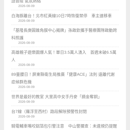
話冒險 氣氛熱絡
2026-08-09
白海豚離台！北市紅黃線10日7時恢復禁停 車主速移車
2026-08-09
「基隆長庚圓錐角膜中心揭牌」孫啟欽攜手醫療團隊啟動跨
科照護
2026-08-09
高雄親子遊樂園爆人氣！單日3.5萬人湧入 首週末破6.5萬
人
2026-08-09
89量腰日！屏東縣衛生局推廣「健康ACE」法則 遠離代謝
症候群危機
2026-08-09
世界是最好的教室 大里高中女手丹麥「摘金奪銅」
2026-08-09
台7線（羅浮至西村）路段解除預警性封閉
2026-08-09
騎電輔車嘴咬鋁箔包引警注意 中山警攔查：未違規仍提醒