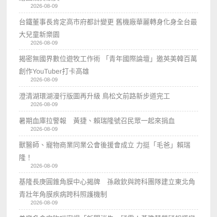
2026-08-09
台鐵董事長肯定高市府都計變更 舊機廠華麗轉身化身全台最
大兒童新樂園
2026-08-09
揭密無國界數位遊牧工作術 「青年國際論壇」邀英美韓百萬
創作YouTuber打卡高雄
2026-08-09
澄清湖環湖漫行版圖再升級 鳥松文前路新步道完工
2026-08-09
暑期血庫拉警報 黃捷、賴瑞隆號召民眾一起來捐血
2026-08-09
獸醫師、寵物商業同業公會後援會成立 力挺「毛爸」賴瑞
隆！
2026-08-09
基隆長庚圓錐角膜中心揭牌 孫啟欽與跨科團隊建立東北角
青壯年角膜疾病跨科照護機制
2026-08-09