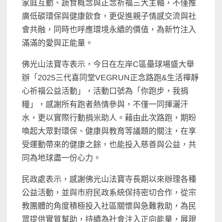
家庭互動、蔬食概念與正念祈福三大主軸，不僅推
廣低碳環保與健康飲食，更促進親子情感交流與社
會共融，同時也呼應環境永續的價值，為新竹注入
滿滿的愛與正能量。
佛光山法寶寺表示，今日在左岸C區壘球場盛大舉
辦「2025三代喜同堂VEGRUN正念路跑&生活禪靜
心祈福公益活動」，活動口號為「你跑步，我捐
糧」，感謝所有跑者熱情參與，不僅一同揮灑汗
水，更以實際行動捐米助人。藉由此次路跑，期盼
喚起大眾對環保、健康與教育等議題的關注，在享
受運動帶來的健康之餘，也能投入慈善與公益，共
同為地球盡一份心力。
民政處表示，感謝佛光山法寶寺長期以來辦理各種
公益活動，並與市府民政系統保持密切合作，從宗
教團體的角度積極投入社區關懷與急難救助，為民
眾提供實質幫助，持續為社會注入正向能量，展現