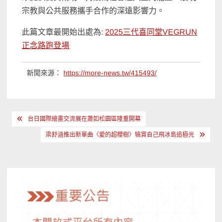
宗教與公共服務攜手合作的深遠影響力。
此篇文章最開始出處為:
2025三代喜同堂VEGRUN
正念路跑登場
新聞來源：
https://more-news.tw/415493/
文
台日國際繪畫交流展在蕭如松園區隆重開幕
章
梁舒涵推出新單曲〈愛的超櫻樹〉犒賞自己飛冰島追極光
導
覽