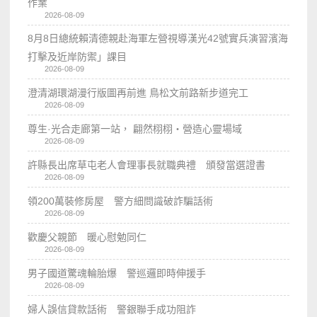
作業
2026-08-09
8月8日總統賴清德親赴海軍左營視導漢光42號實兵演習濱海
打擊及近岸防禦」課目
2026-08-09
澄清湖環湖漫行版圖再前進 鳥松文前路新步道完工
2026-08-09
尊生·光合走廊第一站， 翩然栩栩・營造心靈場域
2026-08-09
許縣長出席草屯老人會理事長就職典禮 頒發當選證書
2026-08-09
領200萬裝修房屋 警方細問識破詐騙話術
2026-08-09
歡慶父親節 暖心慰勉同仁
2026-08-09
男子國道驚魂輪胎爆 警巡邏即時伸援手
2026-08-09
婦人誤信貸款話術 警銀聯手成功阻詐