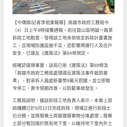
【今傳媒/記者李祖東報導】高雄市政府工務局今
（4）日上午9時接獲通報，前往鼓山區明誠一路某
拆除工地勘查，發現該工地未依核定拆除計畫書施
工，且現場防護設施不足，恐影響周邊行人及住戶
安全，已違反《建築法》第84條規定。
經確認違規事實，該局已依《建築法》第89條及
「高雄市政府工務局處理違反建築法事件裁罰基
準」，對承拆人裁處新臺幣9萬元罰鍰，並立即勒
令停工，責令限期改善，以防範事故發生。
工務局說明，據該拆除工地負責人表示，本案上部
結構體已於9月22日完成拆除，現場正進行拆除土
石分類，並將廢棄土與營建廢棄物分堆處理；廢棄
土部分暫回填於既有地下室，以維持地下室內外土