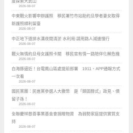
度探索大武山
2026-08-07
中東戰火影響申辦護照 移民署竹市站助約旦學者妻女取得
新護照順利留臺
2026-08-07
中正地下道排水溝夜間清淤 水利局:請用路人減速慢行
2026-08-07
戰火無情約旦母女護照卡關 移民官有情一路陪伴化解危機
2026-08-07
白海豚逼近！台電鳳山區處提前部署 1911、APP通報方式
一次看
2026-08-07
國民黨團：民進黨參選人大撒幣 是「類固醇式」政見、債
留子孫！
2026-08-07
全聯慶祥慈善事業基金會捐贈物資 為弱勢家庭提供實質支
持
2026-08-07