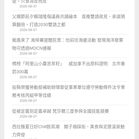
楚，只會為反而反
2026-08-07
父親節前夕賴瑞隆偕議員共讀繪本 首推雙語政見、承諾預
算翻倍，打造2030雙語之都
2026-08-07
颱風來了 海保署提醒民眾：勿前往海邊活動 發現海洋廢棄
物可透過MDCN通報
2026-08-07
標榜「阿里山小農苦茶籽」 威加拿不出原料證明 北市重
罰300萬
2026-08-07
投縣榮獲勞動部補助辦理督促事業單位遵守勞動條件法令業
務考核丙組甲等佳績
2026-08-07
從被定義到定義卓越 梵莎爾三度參與全國技能競賽
2026-08-07
西拉雅夏日好Chill掀高潮 關子嶺踩街、美食與泥漿溫泉魅
力齊發