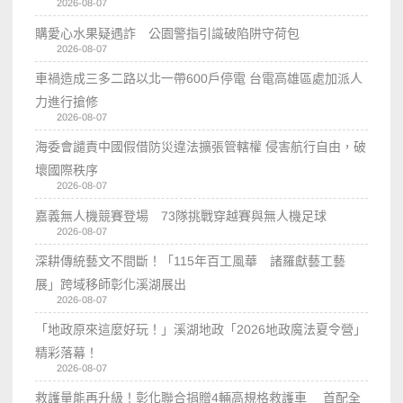
2026-08-07
購愛心水果疑遇詐 公園警指引識破陷阱守荷包
2026-08-07
車禍造成三多二路以北一帶600戶停電 台電高雄區處加派人
力進行搶修
2026-08-07
海委會譴責中國假借防災違法擴張管轄權 侵害航行自由，破
壞國際秩序
2026-08-07
嘉義無人機競賽登場 73隊挑戰穿越賽與無人機足球
2026-08-07
深耕傳統藝文不間斷！「115年百工風華 諸羅獻藝工藝
展」跨域移師彰化溪湖展出
2026-08-07
「地政原來這麼好玩！」溪湖地政「2026地政魔法夏令營」
精彩落幕！
2026-08-07
救護量能再升級！彰化聯合捐贈4輛高規格救護車 首配全