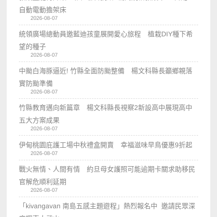
自動電動擔架床
2026-08-07
統領廣場總動員邀藍迪孩童展開愛心旅程 植栽DIY種下希
望的種子
2026-08-07
中颱白海豚逼近! 竹縣全面防颱整備 楊文科縣長籲鄉親落
實防颱準備
2026-08-07
竹縣教育邁向新篇章 楊文科縣長視察2新設高中展現高中
五大方案成果
2026-08-07
伊甸桃園庇護工場中秋禮盒開賣 幸福滋味早鳥優惠9折起
2026-08-07
戰火無情、人間有情 約旦母女護照可能逾期卡關求助移民
官解危順利延期
2026-08-07
「kivangavan 南島五感主題遊程」熱烈報名中 邀請民眾深