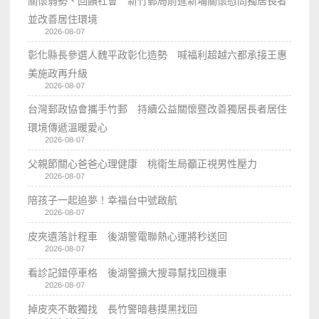
關懷弱勢、回饋社會 新竹郵局前進新埔關懷慰問獨居長者
並改善居住環境
2026-08-07
彰化縣長參選人魏平政彰化造勢 喊福利超越六都承接王惠
美施政再升級
2026-08-07
台灣郵政協會攜手竹郵 持續公益關懷暨改善獨居長者居住
環境傳遞溫暖愛心
2026-08-07
父親節關心爸爸心理健康 桃衛生局籲正視男性壓力
2026-08-07
陪孩子一起追夢！幸福台中號啟航
2026-08-07
皮夾遺落計程車 後湖警電聯熱心運將秒送回
2026-08-07
看診記錯停車格 後湖警擴大搜尋幫找回機車
2026-08-07
掉皮夾不敢獨找 長竹警暗巷摸黑找回