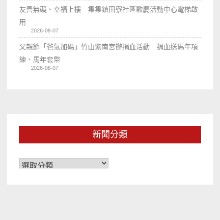
友善無礙、幸福上樓 集集鎮田寮社區歡慶活動中心電梯啟
用
2026-08-07
父親節「爸氣加碼」竹山紫南宮辦捐血活動 捐血送馬年項
鍊、馬年套幣
2026-08-07
新聞分類
新
聞
分
類