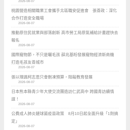
2026-08-07
桃園營造相關職業工會攜手北區職安促進會 張善政：深化
合作打造安全職場
2026-08-07
推動原住民就業與部落創新 高市勞工局原氣補給計畫趕快去
報名
2026-08-07
國際寵物節，不只是曬毛孩 薛兆基盼發展寵物經濟新商機
打造毛孩友善城市
2026-08-07
張以理諷柯志恩只會刪凍預算，阻礙教育發展
2026-08-07
日本熊本縣青少年大使交流團造訪仁武高中 跨國青訪續情
誼！
2026-08-07
公費成人肺炎鏈球菌疫苗政策 8月10日起全面升級「1劑搞
定」
2026-08-07