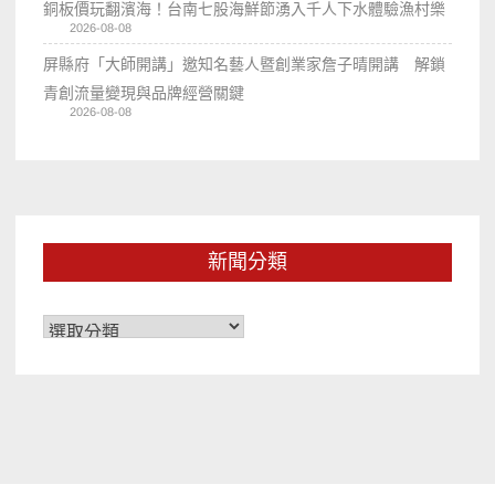
銅板價玩翻濱海！台南七股海鮮節湧入千人下水體驗漁村樂
2026-08-08
屏縣府「大師開講」邀知名藝人暨創業家詹子晴開講 解鎖
青創流量變現與品牌經營關鍵
2026-08-08
新聞分類
新
聞
分
類