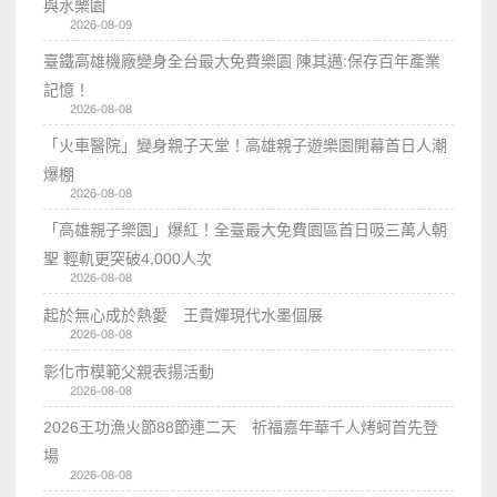
與水樂園
2026-08-09
臺鐵高雄機廠變身全台最大免費樂園 陳其邁:保存百年產業
記憶！
2026-08-08
「火車醫院」變身親子天堂！高雄親子遊樂園開幕首日人潮
爆棚
2026-08-08
「高雄親子樂園」爆紅！全臺最大免費園區首日吸三萬人朝
聖 輕軌更突破4,000人次
2026-08-08
起於無心成於熱愛 王貴嬋現代水墨個展
2026-08-08
彰化市模範父親表揚活動
2026-08-08
2026王功漁火節88節連二天 祈福嘉年華千人烤蚵首先登
場
2026-08-08