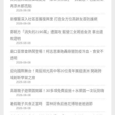
再添木都亮點
2026-08-08
新樓醫深入社區首攜復興里 打造全方位高齡友善防護網
2026-08-08
鄭朝方「消失的2190萬」遭圍攻 藍營三女將追金流 拿出還
款證明
2026-08-08
廟口音樂會熱鬧登場！柯志恩重砲轟綠營防疫冷血、食安不
透明
2026-08-08
迎向國際舞台！南投旭光高中等20位青年展翅澳洲 開啟跨
域創新學習之旅
2026-08-08
高雄親子遊樂園開幕！30多項免費設施＋水樂園一次玩到嗨
2026-08-08
暑假親子共食正當時 雲林好魚前進花博陪爸爸過節
2026-08-08