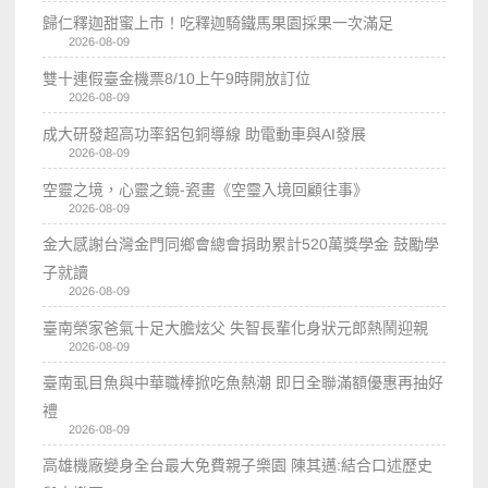
歸仁釋迦甜蜜上市！吃釋迦騎鐵馬果園採果一次滿足
2026-08-09
雙十連假臺金機票8/10上午9時開放訂位
2026-08-09
成大研發超高功率鋁包銅導線 助電動車與AI發展
2026-08-09
空靈之境，心靈之鏡-瓷畫《空𩆜入境回顧往事》
2026-08-09
金大感謝台灣金門同鄉會總會捐助累計520萬獎學金 鼓勵學
子就讀
2026-08-09
臺南榮家爸氣十足大膽炫父 失智長輩化身狀元郎熱鬧迎親
2026-08-09
臺南虱目魚與中華職棒掀吃魚熱潮 即日全聯滿額優惠再抽好
禮
2026-08-09
高雄機廠變身全台最大免費親子樂園 陳其邁:結合口述歷史