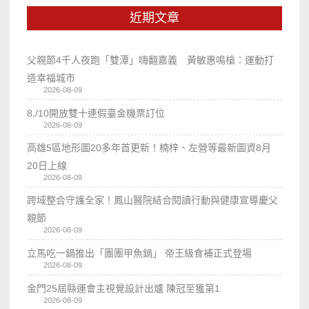
近期文章
父親節4千人夜跑「雙潭」嗨翻嘉義 黃敏惠鳴槍：運動打
造幸福城市
2026-08-09
8,/10開放雙十連假臺金機票訂位
2026-08-09
高雄5區地形圖20多年首更新！楠梓、左營等最新圖資8月
20日上線
2026-08-09
跨域整合守護全家！鳳山醫院結合閱讀行動與健康宣導慶父
親節
2026-08-09
立馬吃一鍋推出「團團甲魚鍋」 帝王級食補正式登場
2026-08-09
金門25屆縣運會主視覺設計出爐 陳冠至獲第1
2026-08-09