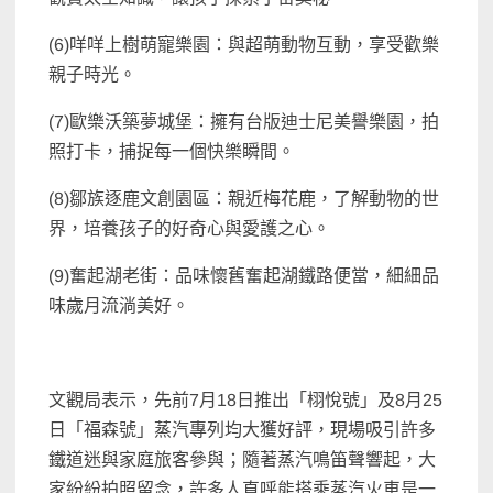
(6)咩咩上樹萌寵樂園：與超萌動物互動，享受歡樂
親子時光。
(7)歐樂沃築夢城堡：擁有台版迪士尼美譽樂園，拍
照打卡，捕捉每一個快樂瞬間。
(8)鄒族逐鹿文創園區：親近梅花鹿，了解動物的世
界，培養孩子的好奇心與愛護之心。
(9)奮起湖老街：品味懷舊奮起湖鐵路便當，細細品
味歲月流淌美好。
文觀局表示，先前7月18日推出「栩悅號」及8月25
日「福森號」蒸汽專列均大獲好評，現場吸引許多
鐵道迷與家庭旅客參與；隨著蒸汽鳴笛聲響起，大
家紛紛拍照留念，許多人直呼能搭乘蒸汽火車是一