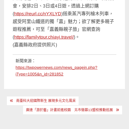
會，安排2日、3日或4日遊，透過上網訂購
(
https://reurl.cc/nYXLYD
)搭乘蒸汽專列檜木列車，
感受阿里山鐵道的獨「嘉」魅力；欲了解更多親子
遊程推薦，可至「嘉義縣親子旅」官網查詢
(
https://familytour.chiayi.travel/
)。
(嘉義縣政府提供照片)
新聞來源：
https://twpowernews.com/news_pagein.php?
iType=1005&n_id=281852
文
南臺科大迎國際新生 展現多元文化風采
章
廣達「游於藝」計畫前進校園 北市徵募13盟校推動巡展
導
覽