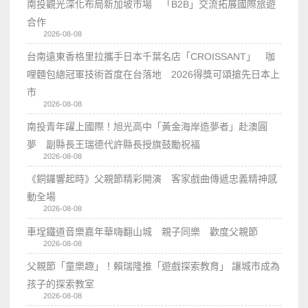
南投觀光深化布局新加坡市場 「B2B」交流拓展國際旅遊
合作
2026-08-08
台南遠東香格里拉攜手日本千葉名店「CROISSANT」 咖
哩麵包總冠軍技術首度在台落地 2026得獎可頌搶先日本上
市
2026-08-08
南投青年躍上國際！旭光高中「黃金海岸造夢者」赴澳圓
夢 副縣長王瑞德代許縣長授旗鼓勵祝福
2026-08-08
《銅鑼響起時》父親節精彩開演 客家戲曲傳遞忠義精神感
動全場
2026-08-08
車埕鐵道音樂嘉年華嗨翻山城 親子同樂 歡度父親節
2026-08-08
父親節「童樂趣」！賴瑞隆推「遊戲探索教育」 讓城市成為
孩子的探索教室
2026-08-08