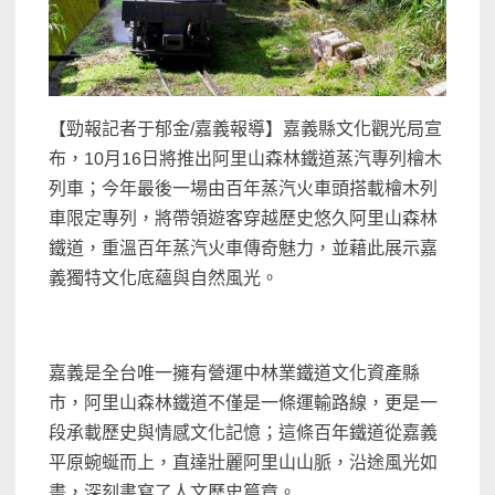
【勁報記者于郁金/嘉義報導】嘉義縣文化觀光局宣
布，10月16日將推出阿里山森林鐵道蒸汽專列檜木
列車；今年最後一場由百年蒸汽火車頭搭載檜木列
車限定專列，將帶領遊客穿越歷史悠久阿里山森林
鐵道，重溫百年蒸汽火車傳奇魅力，並藉此展示嘉
義獨特文化底蘊與自然風光。
嘉義是全台唯一擁有營運中林業鐵道文化資產縣
市，阿里山森林鐵道不僅是一條運輸路線，更是一
段承載歷史與情感文化記憶；這條百年鐵道從嘉義
平原蜿蜒而上，直達壯麗阿里山山脈，沿途風光如
畫，深刻書寫了人文歷史篇章。