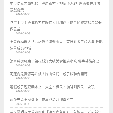
中市防暴力量扎根 豐原鎌村、神岡溪洲2社區獲衛福部防
暴戲劇獎
2026-08-08
甜蜜上市！黃偉哲力推歸仁大目釋迦，邀全民體驗採果樂兼
做公益
2026-08-08
全臺規模最大「高雄親子遊樂園區」首日狂吸三萬人潮 輕軌
運量成長20倍
2026-08-08
梁育慈邀屏東子弟張博洋大啖美食推廣小吃 聯手掃街拜票
2026-08-08
阿蓮育兒資源再升級！崗山公托、親子館聯合開幕
2026-08-08
暑假親子遊嘉義水上 太空、糖果、咖啡到採果一次玩
2026-08-08
戒菸守護全家健康 來嘉戒菸好禮獎不完
2026-08-08
黃文醫師故居重啟變身「津本喫茶部」 黃敏惠：老屋新生