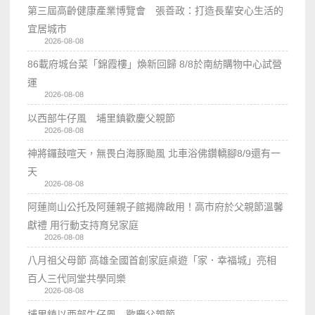
第三屆高齡健康產業博覽會 張善政：打造長輩安心生活的
宜居城市
2026-08-08
86載府城台菜「錦霞樓」煥新回歸 8/8於南紡購物中心試營
運
2026-08-08
以西部牛仔風 埔里鎮歡慶父親節
2026-08-08
神將鑼鼓喧天，無畏白海豚颱風 北車浴佛鑽轎腳8/9還有一
天
2026-08-08
阿蓮崗山公托及阿蓮親子館揭牌啟用！高市府於父親節溫馨
獻禮 用行動支持育兒家庭
2026-08-08
八月祖父母節 高雄全國首創家庭桌遊「家．幸福城」亮相
百人三代同堂共學同樂
2026-08-08
埔里鎮以西部牛仔風 歡慶父親節