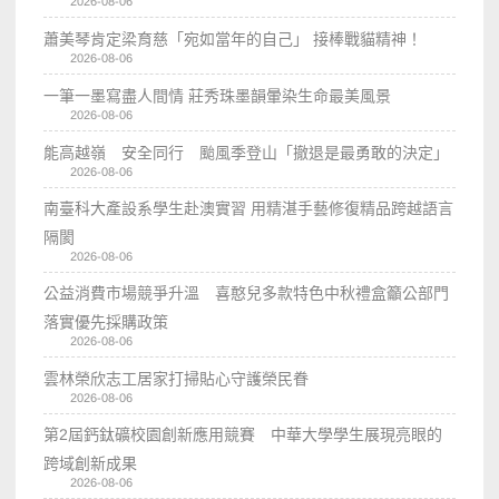
2026-08-06
蕭美琴肯定梁育慈「宛如當年的自己」 接棒戰貓精神！
2026-08-06
一筆一墨寫盡人間情 莊秀珠墨韻暈染生命最美風景
2026-08-06
能高越嶺 安全同行 颱風季登山「撤退是最勇敢的決定」
2026-08-06
南臺科大產設系學生赴澳實習 用精湛手藝修復精品跨越語言
隔閡
2026-08-06
公益消費市場競爭升溫 喜憨兒多款特色中秋禮盒籲公部門
落實優先採購政策
2026-08-06
雲林榮欣志工居家打掃貼心守護榮民眷
2026-08-06
第2屆鈣鈦礦校園創新應用競賽 中華大學學生展現亮眼的
跨域創新成果
2026-08-06