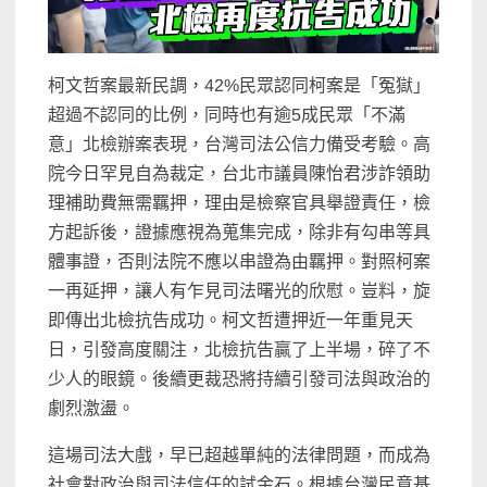
柯文哲案最新民調，42%民眾認同柯案是「冤獄」
超過不認同的比例，同時也有逾5成民眾「不滿
意」北檢辦案表現，台灣司法公信力備受考驗。高
院今日罕見自為裁定，台北市議員陳怡君涉詐領助
理補助費無需羈押，理由是檢察官具舉證責任，檢
方起訴後，證據應視為蒐集完成，除非有勾串等具
體事證，否則法院不應以串證為由羈押。對照柯案
一再延押，讓人有乍見司法曙光的欣慰。豈料，旋
即傳出北檢抗告成功。柯文哲遭押近一年重見天
日，引發高度關注，北檢抗告贏了上半場，碎了不
少人的眼鏡。後續更裁恐將持續引發司法與政治的
劇烈激盪。
這場司法大戲，早已超越單純的法律問題，而成為
社會對政治與司法信任的試金石。根據台灣民意基