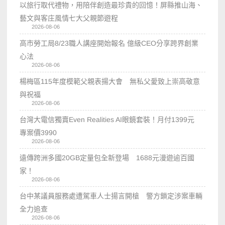
以旅行取代禮物，用陪伴創造最珍貴的回憶！屏縣推山海、
藝文與客庄風情七大父親節遊程
2026-08-06
高市勞工局8/23職人講座開始報名 億級CEO分享跨界創業
心法
2026-08-06
楊梅區115年度模範父親表揚大會 無私父愛致上崇高敬意
與祝福
2026-08-06
台灣大電信獨賣Even Realities AI眼鏡套裝！月付1399元
專案價3990
2026-08-06
遠傳跨洲多國20GB定量包全新登場 1688元漫遊逾百國
家！
2026-08-06
台中某議員服務處遭駕車人士揚言開槍 警方鎖定涉案車輛
全力追查
2026-08-06