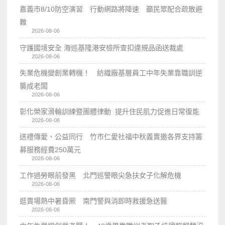
嘉義市8/10防空演習 行動網路將降速 籲民眾配合疏散避
難
2026-08-06
守護國境安全 海巡基隆港安檢所查扣違規品函送裁處
2026-08-06
失業危機變創業轉機！ 紡織廠基層員工中年失業靠職訓逆
襲成老闆
2026-08-06
彰化榮家滑輪訓練暨團體律動 提升住民肌力促進日常復能
2026-08-06
送禮傳愛、公益同行 竹市仁愛社福中秋義賣邀各界支持籌
募服務經費250萬元
2026-08-06
工作過勞眼前發黑 北門巡警眼尖急扶女子化解危機
2026-08-06
逛賣場熱中暑昏厥 南門警與消即時救援急送醫
2026-08-06