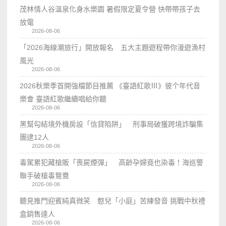
茂林情人谷溫泉化身水樂園 暑假限定夏令營 快帶帶孩子去
放電
2026-08-06
「2026海線潮旅行」開放報名 五大主題遊程帶你漫遊漁村
風光
2026-08-06
2026秋樂季首開強檔節目推薦 《臺語紅歌Ⅲ》彼个年代音
樂會 臺語紅歌繼續唱給你聽
2026-08-06
黑幫勾結境外機房設「信貸陷阱」 刑事局破獲跨境詐騙集
團逮12人
2026-08-06
毒駕累犯藏槍販「喪屍煙彈」 高齡孕婦竟也染毒！海巡警
聯手破槍毒鴛鴦
2026-08-06
聽見推門迎賓純真微笑 憨兒「小庭」苦練發音 挑戰中秋禮
盒銷售達人
2026-08-06