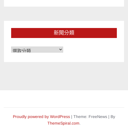
新聞分類
新
聞
分
類
Proudly powered by WordPress
|
Theme: FreeNews
|
By
ThemeSpiral.com
.