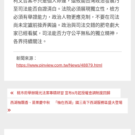
柯文哲案不只是個人命運，還攸關台灣政治發展乃
至司法能否自證清白。法院必須展現獨立性，檢方
必須有舉證能力，政治人物更應克制，不要在司法
尚未定讞前操弄輿論。政治與司法交錯的肥皂劇大
家已經看膩，司法能否力守公平無私的獨立精神，
各界持續關注。
新聞來源：
https://www.pinview.com.tw/News/48879.html
文
桃市府舉辦陽光法案專精研習 宣布9月起授權查調制度回歸
章
西湖柚飄香、苗栗慶中秋 「柚在西湖」國三南下西湖服務區盛大登場
導
覽