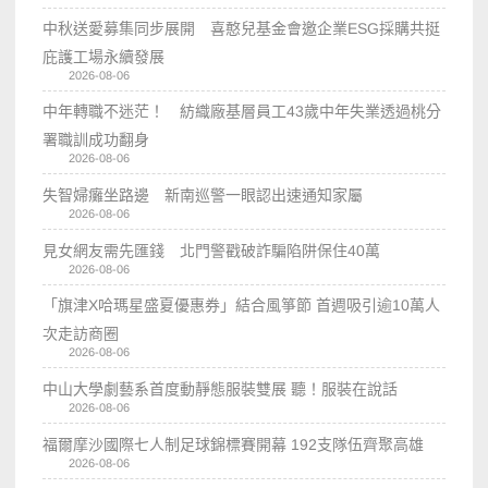
中秋送愛募集同步展開 喜憨兒基金會邀企業ESG採購共挺
庇護工場永續發展
2026-08-06
中年轉職不迷茫！ 紡織廠基層員工43歲中年失業透過桃分
署職訓成功翻身
2026-08-06
失智婦癱坐路邊 新南巡警一眼認出速通知家屬
2026-08-06
見女網友需先匯錢 北門警戳破詐騙陷阱保住40萬
2026-08-06
「旗津X哈瑪星盛夏優惠券」結合風箏節 首週吸引逾10萬人
次走訪商圈
2026-08-06
中山大學劇藝系首度動靜態服裝雙展 聽！服裝在說話
2026-08-06
福爾摩沙國際七人制足球錦標賽開幕 192支隊伍齊聚高雄
2026-08-06