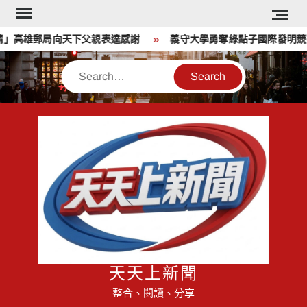
Skip
to
」高雄郵局向天下父親表達感謝
義守大學勇奪綠點子國際發明競賽六
content
Search
天天上新聞
整合、閱讀、分享