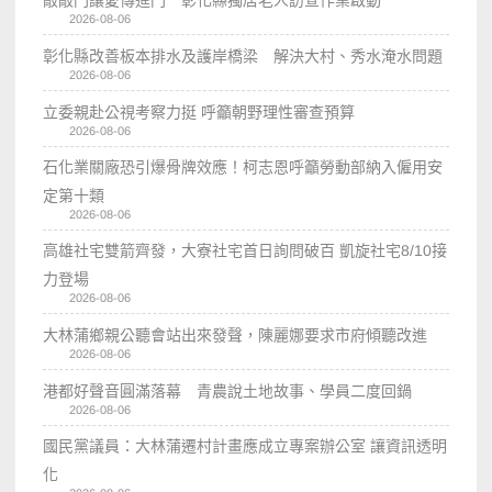
敲敲門讓愛傳進門 彰化縣獨居老人訪查作業啟動
2026-08-06
彰化縣改善板本排水及護岸橋梁 解決大村、秀水淹水問題
2026-08-06
立委親赴公視考察力挺 呼籲朝野理性審查預算
2026-08-06
石化業關廠恐引爆骨牌效應！柯志恩呼籲勞動部納入僱用安
定第十類
2026-08-06
高雄社宅雙箭齊發，大寮社宅首日詢問破百 凱旋社宅8/10接
力登場
2026-08-06
大林蒲鄉親公聽會站出來發聲，陳麗娜要求市府傾聽改進
2026-08-06
港都好聲音圓滿落幕 青農說土地故事、學員二度回鍋
2026-08-06
國民黨議員：大林蒲遷村計畫應成立專案辦公室 讓資訊透明
化