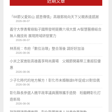
近期文章
「88節父愛如山 感恩傳情」高雄郵局向天下父親表達感謝
2026-08-07
義守大學勇奪綠點子國際發明競賽六項大獎 AI智慧醫療結合
無人機技術 展現跨域研發實力
2026-08-07
林燕祝：市府「數位治理」整合落後 請好好加油
2026-08-06
小米之家進駐高雄義享時尚廣場 父親節開幕祭三重超狂優
惠
2026-08-06
少子化時代的地方解方！彰化市未婚聯誼6年促成10對佳偶
2026-08-06
彰化縣長參選人魏平政率議員團隊攜手造勢 盼翻轉彰化打
造新局
2026-08-06