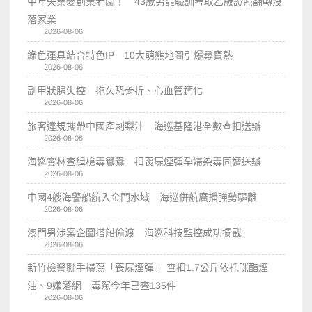
中年失業變創業老闆！ 43歲男靠職訓考取乙級證照翻轉沒
落家業
2026-08-06
綠色運具結合特色IP 10大萌熊地圖引爆尋寶熱
2026-08-06
副甲狀腺失控 拖久恐骨折、心血管鈣化
2026-08-06
旅客違規攜帶中國產刺梨汁 海巡基隆港全數查扣送辦
2026-08-06
海巡雲林查緝槍毒鴛鴦 扣喪屍煙彈孕婦染毒同遭送辦
2026-08-06
中國4艘海警船航入金門水域 海巡併航廣播強勢驅離
2026-08-06
澳門男涉案企圖搭船偷渡 海巡科技監控成功攔截
2026-08-06
新竹檢警聯手掃蕩「喪屍煙彈」 查扣1.7公斤依托咪酯煙
油、9嫌落網 毒駕今年已查135件
2026-08-06