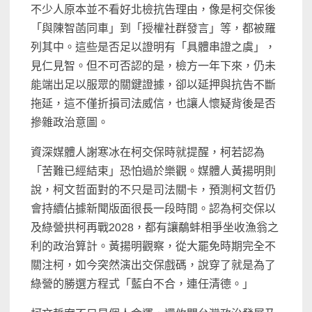
不少人原本並不看好北檢抗告理由，像是柯交保後
「與陳智菡同車」到「授權社群發言」等，都被羅
列其中。這些是否足以證明有「具體串證之虞」，
見仁見智。但不可否認的是，檢方一年下來，仍未
能端出足以服眾的關鍵證據，卻以延押與抗告不斷
拖延，這不僅折損司法威信，也讓人懷疑背後是否
摻雜政治意圖。
資深媒體人謝寒冰在柯交保時就提醒，柯若認為
「苦難已經結束」恐怕過於樂觀。媒體人黃揚明則
說，柯文哲面對的不只是司法關卡，預測柯文哲仍
會持續佔據新聞版面很長一段時間。認為柯交保以
及綠營拱柯再戰2028，都有讓鷸蚌相爭坐收漁翁之
利的政治算計。黃揚明觀察，從大罷免時期完全不
關注柯，如今突然演出交保戲碼，說穿了就是為了
綠營的勝選方程式「藍白不合，連任清德。」