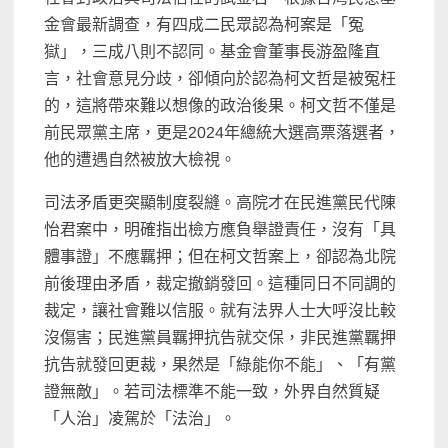
金會最新調查，有四成二民眾認為柯案是「冤
獄」，三成八則不認同。基金會董事長游盈隆直
言，社會意見分歧，卻傾向於認為柯文哲是被冤枉
的，這將帶來難以想像的政治後果。柯文哲不僅是
前民眾黨主席，更是2024年總統大選高票落選者，
他的遭遇自然被放大檢視。
司法矛盾更突顯制度裂縫。高院才在民進黨民代陳
怡君案中，明確指出檢方應負舉證責任，沒有「具
體事證」不應羈押；但在柯文哲案上，卻認為北院
前後理由矛盾，裁定撤銷發回。這種同日不同調的
裁定，讓社會難以信服。就有法界人士大呼沒比較
沒傷害；民進黨員羈押抗告就交保，非民進黨羈押
抗告就發回更裁，果然是「綠能你不能」、「有黨
證無敵」。若司法標準不能一致，外界自然質疑
「人治」凌駕於「法治」。