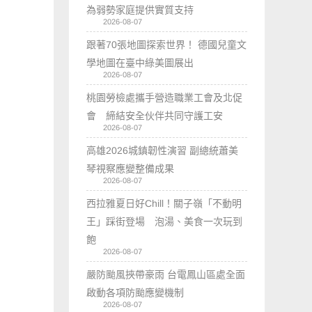
為弱勢家庭提供實質支持
2026-08-07
跟著70張地圖探索世界！ 德國兒童文
學地圖在臺中綠美圖展出
2026-08-07
桃園勞檢處攜手營造職業工會及北促
會 締結安全伙伴共同守護工安
2026-08-07
高雄2026城鎮韌性演習 副總統蕭美
琴視察應變整備成果
2026-08-07
西拉雅夏日好Chill！關子嶺「不動明
王」踩街登場 泡湯、美食一次玩到
飽
2026-08-07
嚴防颱風挾帶豪雨 台電鳳山區處全面
啟動各項防颱應變機制
2026-08-07