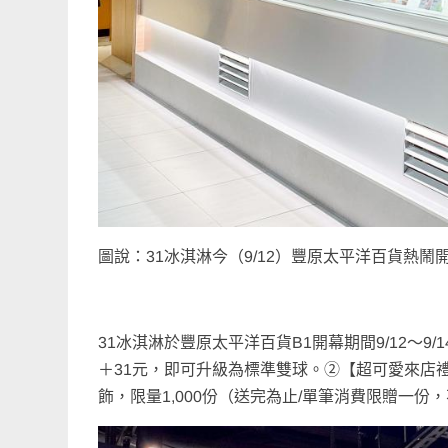
圖說：31冰淇淋今（9/12）豐原太平洋百貨熱
31冰淇淋於豐原太平洋百貨B1開幕期間9/12～
＋31元，即可升級為標準雙球。➁【超可愛來店
飾，限量1,000份（送完為止/單筆消費限贈一份