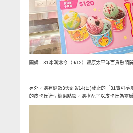
圖說：31冰淇淋今（9/12）豐原太平洋百貨熱
另外，還有倒數3天到9/14(日)截止的「31
的皮卡丘造型糖果點綴，還搭配了以皮卡丘為靈