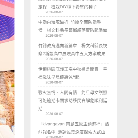
旅程 植栽DIY種下希望的種子
2026-08-07
中颱白海豚逼近! 竹縣全面防颱整
備 楊文科縣長籲鄉親落實防颱準備
2026-08-07
竹縣教育邁向新篇章 楊文科縣長視
察2新設高中展現高中五大方案成果
2026-08-07
伊甸桃園庇護工場中秋禮盒開賣 幸
福滋味早鳥優惠9折起
2026-08-07
戰火無情、人間有情 約旦母女護照
可能逾期卡關求助移民官解危順利延
期
2026-08-07
「kivangavan 南島五感主題遊程」熱
烈報名中 邀請民眾深度探索大武山
2026-08-07