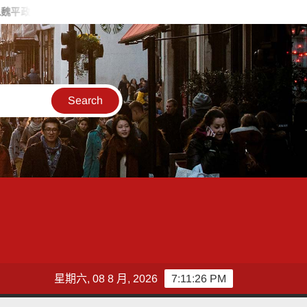
 喊福利超越六都承接王惠美施政再升級
台灣郵政協會攜手竹郵
星期六, 08 8 月, 2026
7:11:28 PM