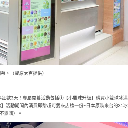
鬧開幕。（豐原太百提供）
9/14狂歡3天！專屬開幕活動包括➀【小雙球升級】購買小雙球冰
禮】活動期間內消費即贈超可愛來店禮一份~日本原裝來台的31
，不累贈）。