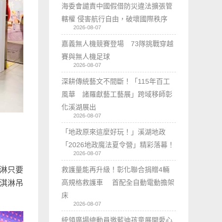
海委會譴責中國假借防災違法擴張管
轄權 侵害航行自由，破壞國際秩序
2026-08-07
嘉義無人機競賽登場 73隊挑戰穿越
賽與無人機足球
2026-08-07
深耕傳統藝文不間斷！「115年百工
風華 諸羅獻藝工藝展」跨域移師彰
化溪湖展出
2026-08-07
「地政原來這麼好玩！」溪湖地政
「2026地政魔法夏令營」精彩落幕！
2026-08-07
救護量能再升級！彰化聯合捐贈4輛
淇淋只要
高規格救護車 首配全自動電動擔架
冰淇淋吊
床
2026-08-07
統領廣場總動員邀藍迪孩童展開愛心