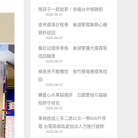
陪孩子一起追夢！幸福台中號啟航
2026-08-07
皮夾遺落計程車 後湖警電聯熱心運
將秒送回
2026-08-07
看診記錯停車格 後湖警擴大搜尋幫
找回機車
2026-08-07
掉皮夾不敢獨找 長竹警暗巷摸黑找
回
2026-08-07
購愛心水果疑遇詐 公園警指引識破
陷阱守荷包
2026-08-07
車禍造成三多二路以北一帶600戶停
電 台電高雄區處加派人力進行搶修
2026-08-07