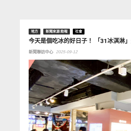
地方
新聞來源:勁報
社會
今天是個吃冰的好日子！ 「31冰淇淋
新聞聯訪中心
2025-09-12