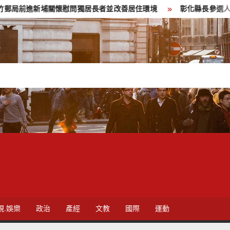
關懷慰問獨居長者並改善居住環境
彰化縣長參選人魏平政彰化造勢
視.娛樂
政治
產經
文教
國際
運動