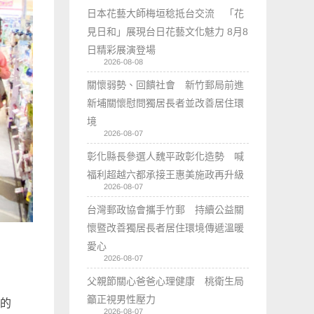
日本花藝大師梅垣稔抵台交流 「花
見日和」展現台日花藝文化魅力 8月8
日精彩展演登場
2026-08-08
關懷弱勢、回饋社會 新竹郵局前進
新埔關懷慰問獨居長者並改善居住環
境
2026-08-07
彰化縣長參選人魏平政彰化造勢 喊
福利超越六都承接王惠美施政再升級
2026-08-07
台灣郵政協會攜手竹郵 持續公益關
懷暨改善獨居長者居住環境傳遞溫暖
愛心
2026-08-07
父親節關心爸爸心理健康 桃衛生局
籲正視男性壓力
天的
2026-08-07