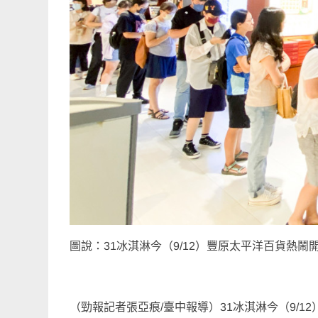
圖說：31冰淇淋今（9/12）豐原太平洋百貨熱
（勁報記者張亞痕/臺中報導）31冰淇淋今（9/