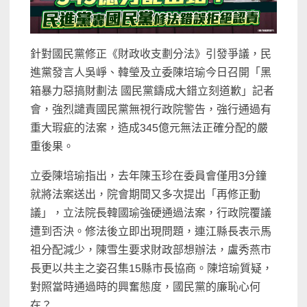
針對國民黨修正《財政收支劃分法》引發爭議，民
進黨發言人吳崢、韓瑩及立委陳培瑜今日召開「黑
箱暴力惡搞財劃法 國民黨鑄成大錯立刻道歉」記者
會，強烈譴責國民黨無視行政院警告，強行通過有
重大瑕疵的法案，造成345億元無法正確分配的嚴
重後果。
立委陳培瑜指出，去年陳玉珍在委員會僅用3分鐘
就將法案送出，院會期間又多次提出「再修正動
議」，立法院長韓國瑜強硬通過法案，行政院覆議
遭到否決。修法後立即出現問題，連江縣長表示馬
祖分配減少，陳雪生要求財政部想辦法，盧秀燕市
長更以共主之姿召集15縣市長協商。陳培瑜質疑，
對照當時通過時的興奮態度，國民黨的廉恥心何
在？