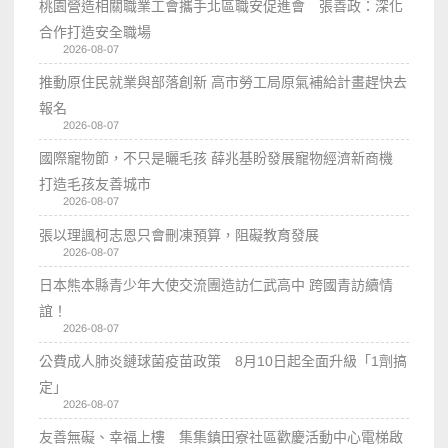
桃園營造相關職業工會攜手北區職安促進會 張善政：深化
合作打造安全職場
2026-08-07
推動原住民就業與部落創新 高市勞工局原氣補給計畫趕快去
報名
2026-08-07
國際寵物節，不只是曬毛孩 薛兆基盼發展寵物經濟新商機
打造毛孩友善城市
2026-08-07
張以理諷柯志恩只會刪凍預算，阻礙教育發展
2026-08-07
日本熊本縣青少年大使交流團造訪仁武高中 跨國青訪續情
誼！
2026-08-07
公費成人肺炎鏈球菌疫苗政策 8月10日起全面升級「1劑搞
定」
2026-08-07
友善無礙、幸福上樓 集集鎮田寮社區歡慶活動中心電梯啟