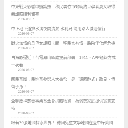
中東戰火影響申辦護照 移民署竹市站助約旦學者妻女取得
新護照順利留臺
2026-08-07
中正地下道排水溝夜間清淤 水利局:請用路人減速慢行
2026-08-07
戰火無情約旦母女護照卡關 移民官有情一路陪伴化解危機
2026-08-07
白海豚逼近！台電鳳山區處提前部署 1911、APP通報方式
一次看
2026-08-07
國民黨團：民進黨參選人大撒幣 是「類固醇式」政見、債
留子孫！
2026-08-07
全聯慶祥慈善事業基金會捐贈物資 為弱勢家庭提供實質支
持
2026-08-07
跟著70張地圖探索世界！ 德國兒童文學地圖在臺中綠美圖