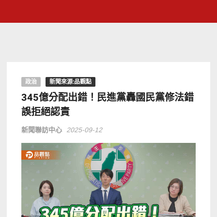
政治
新聞來源:品觀點
345億分配出錯！民進黨轟國民黨修法錯
誤拒絕認責
新聞聯訪中心
2025-09-12