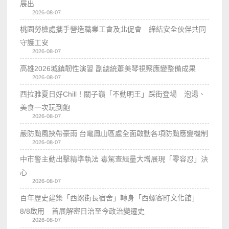
展出
2026-08-07
桃園勞檢處攜手營造職業工會及北促會 締結安全伙伴共同
守護工安
2026-08-07
高雄2026城鎮韌性演習 副總統蕭美琴視察應變整備成果
2026-08-07
西拉雅夏日好Chill！關子嶺「不動明王」踩街登場 泡湯、
美食一次玩到飽
2026-08-07
嚴防颱風挾帶豪雨 台電鳳山區處全面啟動各項防颱應變機制
2026-08-07
中市警主動出擊精準執法 毒駕查緝量大增展現「零容忍」決
心
2026-08-07
百年歷史建築「西螺街長宿舍」轉身「西螺客町文化館」
8/8啟用 首展解密日治至今政治變遷史
2026-08-07