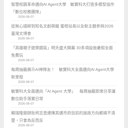
智慧校園革命邁向AI Agent大學 敏實科大打造多模型協作
「數位校務團隊」
2026-08-07
從無心插柳到知名文創萌寵 蜜柑站長以全新主題參與2026
臺灣文博會
2026-08-07
「高雄親子遊樂園區」明天盛大開幕 30多項設施暑假全面
免費玩
2026-08-07
每周抽籤展示AI神隊友！ 敏實科大全面邁向AI Agent大學
新里程
2026-08-07
敏實科大全面邁向「AI Agent 大學」 每周抽籤即席分享讓
數位助手落實日常
2026-08-07
賴瑞隆競辦批柯志恩連陳其邁市府目前的施政方向都搞不清
楚，只會為反而反
2026-08-07