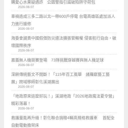
購愛心水果疑遇詐 公園警指引識破陷阱守荷包
2026-08-07
車禍造成三多二路以北一帶600戶停電 台電高雄區處加派人
力進行搶修
2026-08-07
海委會譴責中國假借防災違法擴張管轄權 侵害航行自由，破
壞國際秩序
2026-08-07
嘉義無人機競賽登場 73隊挑戰穿越賽與無人機足球
2026-08-07
深耕傳統藝文不間斷！「115年百工風華 諸羅獻藝工藝
展」跨域移師彰化溪湖展出
2026-08-07
「地政原來這麼好玩！」溪湖地政「2026地政魔法夏令營」
精彩落幕！
2026-08-07
救護量能再升級！彰化聯合捐贈4輛高規格救護車 首配全
自動電動擔架床