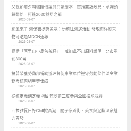
父親節前夕賴瑞隆偕議員共讀繪本 首推雙語政見、承諾預
算翻倍，打造2030雙語之都
2026-08-07
颱風來了 海保署提醒民眾：勿前往海邊活動 發現海洋廢棄
物可透過MDCN通報
2026-08-07
標榜「阿里山小農苦茶籽」 威加拿不出原料證明 北市重
罰300萬
2026-08-07
投縣榮獲勞動部補助辦理督促事業單位遵守勞動條件法令業
務考核丙組甲等佳績
2026-08-07
從被定義到定義卓越 梵莎爾三度參與全國技能競賽
2026-08-07
西拉雅夏日好Chill掀高潮 關子嶺踩街、美食與泥漿溫泉魅
力齊發
2026-08-07