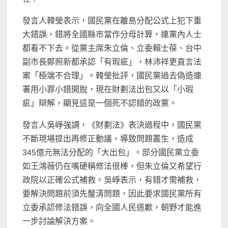
發言人韓瑩表示，國民黨在離島分配公式上犯下重
大錯誤，錯將全國縣市當作分母計算，連黨內人士
都看不下去。從黨主席朱立倫、立委賴士葆、台中
副市長鄭照新都承認「有瑕疵」，林沛祥更直言法
案「極端不合理」。韓瑩批評，國民黨過去偽造連
署用小罪小錯開脫，現在財劃法出包又以「小瑕
疵」辯解，顯見這是一個死不認錯的政黨。
發言人吳崢強調，《財劃法》表決過程中，國民黨
不斷現場提出再修正動議，導致問題叢生，造成
345億元無法分配的「大出包」。部分國民黨立委
如王鴻薇仍在嘴硬稱修法很棒，但朱立倫又希望行
政院以正確公式補救。吳崢表示，有錯才需補救，
要解決問題前須先釐清問題，因此要求國民黨所有
立委承認修法錯誤，向全國人民道歉，朝野才能進
一步討論解決方案。