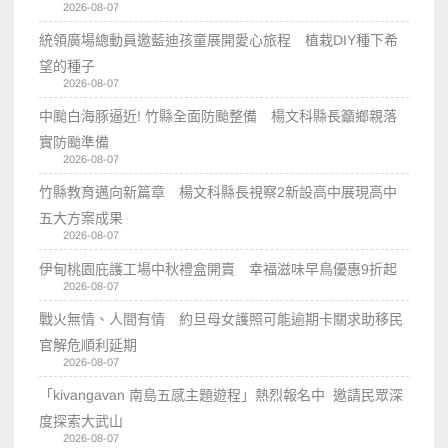
2026-08-07
統領廣場總動員邀藍迪孩童展開愛心旅程 植栽DIY種下希
望的種子
2026-08-07
中颱白海豚逼近! 竹縣全面防颱整備 楊文科縣長籲鄉親落
實防颱準備
2026-08-07
竹縣教育邁向新篇章 楊文科縣長視察2新設高中展現高中
五大方案成果
2026-08-07
伊甸桃園庇護工場中秋禮盒開賣 幸福滋味早鳥優惠9折起
2026-08-07
戰火無情、人間有情 約旦母女護照可能逾期卡關求助移民
官解危順利延期
2026-08-07
「kivangavan 南島五感主題遊程」熱烈報名中 邀請民眾深
度探索大武山
2026-08-07