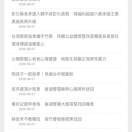
2026-08-07
彰化縣長參選人魏平政彰化造勢 喊福利超越六都承接王惠
美施政再升級
2026-08-07
台灣郵政協會攜手竹郵 持續公益關懷暨改善獨居長者居住
環境傳遞溫暖愛心
2026-08-07
父親節關心爸爸心理健康 桃衛生局籲正視男性壓力
2026-08-07
陪孩子一起追夢！幸福台中號啟航
2026-08-07
皮夾遺落計程車 後湖警電聯熱心運將秒送回
2026-08-07
看診記錯停車格 後湖警擴大搜尋幫找回機車
2026-08-07
掉皮夾不敢獨找 長竹警暗巷摸黑找回
2026-08-07