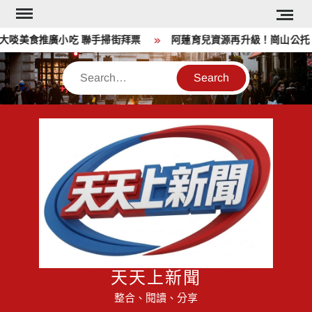
Skip
to
啖美食推廣小吃 聯手掃街拜票
阿蓮育兒資源再升級！崗山公托、
content
Search
天天上新聞
整合、閱讀、分享