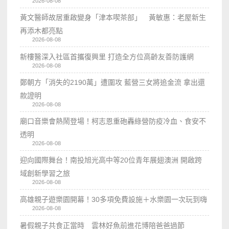
2026-08-08
黃文醫師故居重啟變身「津本喫茶部」 黃敏惠：老屋新生
再添木都亮點
2026-08-08
新樓醫深入社區首攜復興里 打造全方位高齡友善防護網
2026-08-08
鄭朝方「消失的2190萬」遭圍攻 藍營三女將追金流 拿出還
款證明
2026-08-08
廟口音樂會熱鬧登場！柯志恩重砲轟綠營防疫冷血、食安不
透明
2026-08-08
迎向國際舞台！南投旭光高中等20位青年展翅澳洲 開啟跨
域創新學習之旅
2026-08-08
高雄親子遊樂園開幕！30多項免費設施＋水樂園一次玩到嗨
2026-08-08
暑假親子共食正當時 雲林好魚前進花博陪爸爸過節