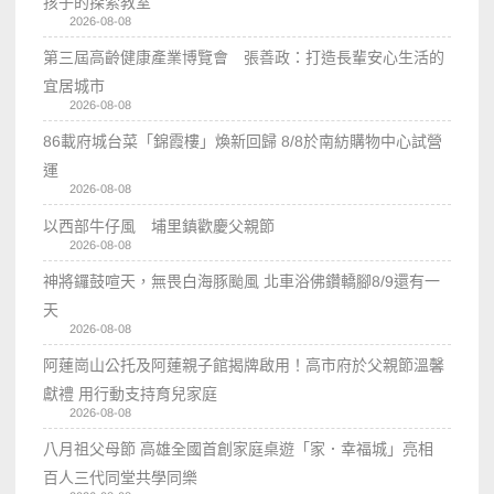
孩子的探索教室
2026-08-08
第三屆高齡健康產業博覽會 張善政：打造長輩安心生活的
宜居城市
2026-08-08
86載府城台菜「錦霞樓」煥新回歸 8/8於南紡購物中心試營
運
2026-08-08
以西部牛仔風 埔里鎮歡慶父親節
2026-08-08
神將鑼鼓喧天，無畏白海豚颱風 北車浴佛鑽轎腳8/9還有一
天
2026-08-08
阿蓮崗山公托及阿蓮親子館揭牌啟用！高市府於父親節溫馨
獻禮 用行動支持育兒家庭
2026-08-08
八月祖父母節 高雄全國首創家庭桌遊「家．幸福城」亮相
百人三代同堂共學同樂