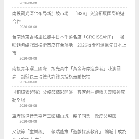
2026-08-08
南投觀光深化布局新加坡市場 「B2B」交流拓展國際旅遊
合作
2026-08-08
台南遠東香格里拉攜手日本千葉名店「CROISSANT」 咖
哩麵包總冠軍技術首度在台落地 2026得獎可頌搶先日本上
市
2026-08-08
南投青年躍上國際！旭光高中「黃金海岸造夢者」赴澳圓
夢 副縣長王瑞德代許縣長授旗鼓勵祝福
2026-08-08
《銅鑼響起時》父親節精彩開演 客家戲曲傳遞忠義精神感
動全場
2026-08-08
車埕鐵道音樂嘉年華嗨翻山城 親子同樂 歡度父親節
2026-08-08
父親節「童樂趣」！賴瑞隆推「遊戲探索教育」 讓城市成為