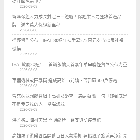
提升國際競爭力
2026-08-08
智匯保經人力成長雙冠王三連霸！保經業人力登錄首選品
牌 邁向萬人保經新里程
2026-08-08
從經貿到公益 IEAT 80週年攜手募272萬元支持20家社福
機構
2026-08-08
IEAT歡慶80週年 首辦永續共善嘉年華串聯經貿與公益力量
2026-08-08
車輛機械故障暴衝 造成高雄市前鎮、苓雅區600戶停電
2026-08-08
冒充妹妹想躲通緝！高雄女盤查一路硬拗 警一句「妳到底是
不是我要找的人」當場認栽
2026-08-08
洪孟楷助陣柯志恩 開嗆綠營「食安與防疫無能」
2026-08-08
高雄親子遊樂園區開幕首日人氣爆棚 暑假親子旅遊再添新亮