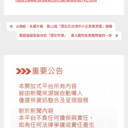
https://www.pinview.com.tw/News/48741.html
文
AI領航、永續升級 第12屆「鄧白氏台灣中小企業菁英獎」揭曉
章
動脈瘤破裂致命如「隱形炸彈」 東元醫院急救團隊搶回一命
導
覽