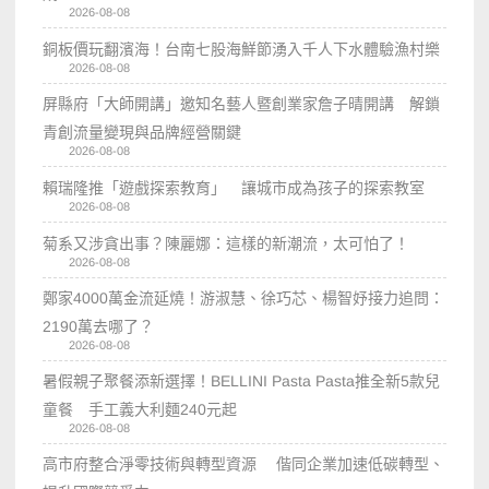
2026-08-08
銅板價玩翻濱海！台南七股海鮮節湧入千人下水體驗漁村樂
2026-08-08
屏縣府「大師開講」邀知名藝人暨創業家詹子晴開講 解鎖
青創流量變現與品牌經營關鍵
2026-08-08
賴瑞隆推「遊戲探索教育」 讓城市成為孩子的探索教室
2026-08-08
菊系又涉貪出事？陳麗娜：這樣的新潮流，太可怕了！
2026-08-08
鄭家4000萬金流延燒！游淑慧、徐巧芯、楊智妤接力追問：
2190萬去哪了？
2026-08-08
暑假親子聚餐添新選擇！BELLINI Pasta Pasta推全新5款兒
童餐 手工義大利麵240元起
2026-08-08
高市府整合淨零技術與轉型資源 偕同企業加速低碳轉型、