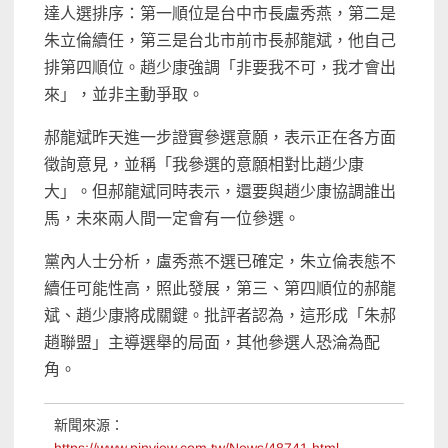
達人選排序：第一順位是台中市長盧秀燕，第二是
朱立倫續任，第三是台北市前市長郝龍斌，他自己
排第四順位。趙少康強調「非要我不可，我才會出
來」，並非主動爭取。
郝龍斌昨天進一步證實參選意願，表示正在各方面
徵詢意見，並稱「我參選的意願相對比趙少康
大」。但郝龍斌同時表示，還要與趙少康協調誰出
馬，未來兩人間一定會有一位參選。
黨內人士分析，盧秀燕不選已確定，朱立倫表態不
續任可能性高，照此發展，第三、第四順位的郝龍
斌、趙少康將成關鍵。批評者認為，這形成「朱郝
趙聯盟」主導選舉的局面，其他參選人恐淪為配
角。
新聞來源：