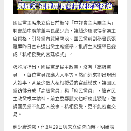
國民黨主席朱立倫日前頒發「中評會主席團主席」
聘書給中廣前董事長趙少康，讓趙少康取得參選主
席資格，引發黨內質疑聲浪。國民黨前副秘書長張
雅屏昨日宣布退出黨主席選舉，批評主席選舉已變
成「私相授受的宮廷模式」。
張雅屏指出，國民黨是民主政黨，沒有「高級黨
員」，每位黨員都應人人平等。然而近來卻出現因
人設事，甚至少數人私相授受的宮廷模式，讓國民
黨彷彿分成「高級黨員」與「庶民黨員」，違背民
主政黨根本精神。前立委鄭麗文也呼應此觀點，強
調國民黨不能因人設事、私相授受，更不能密室交
易。
趙少康透露，他8月29日與朱立倫會面時，明確表