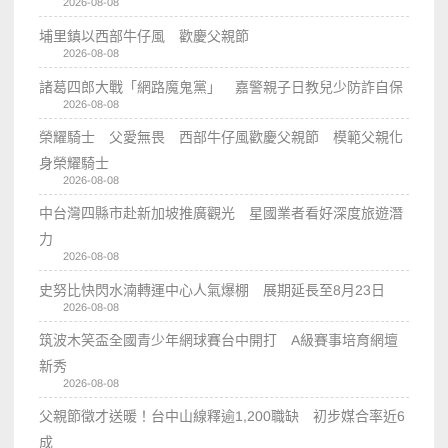
2026-08-08
埔里鎮以西部牛仔風 歡慶父親節
2026-08-08
諸葛四郎大戰「網路魔鬼黨」 嘉警親子日教兒少防詐自保
2026-08-08
榮耀騎士 父愛無畏 西部牛仔風歡慶父親節 模範父親化
身榮耀騎士
2026-08-08
中台灣四縣市赴新加坡推廣觀光 星國業者看好深度旅遊潛
力
2026-08-08
史努比快閃水湳轉運中心人氣爆棚 展期延長至8月23日
2026-08-08
筑波木笑盃全國青少年網球賽台中開打 A級賽事培育網壇
新秀
2026-08-08
父親節徵才送暖！台中山線釋逾1,200職缺 初步媒合率近6
成