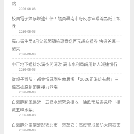
點
2026-08-08
校園電子煙暴增逾七倍！議員轟南市府反毒宣導淪為紙上談
兵
2026-08-08
高市衛生局8月父親節篩檢專案送百元超商禮券 快揪爸媽一
起來
2026-08-08
中正地下道排水溝夜間清淤 高市水利局請用路人減速慢行
2026-08-08
從親子冒險、都會情感到生命思辨 「2026正港雄有戲」三
檔高雄原創節目接力登場
2026-08-08
白海豚颱風逼近 五峰水梨緊急搶收 徐欣瑩臉書急呼「搶
救五峰水梨」
2026-08-08
白海豚外圍環流影響北市 蔣萬安：高度警戒嚴防大雨豪雨
2026-08-08