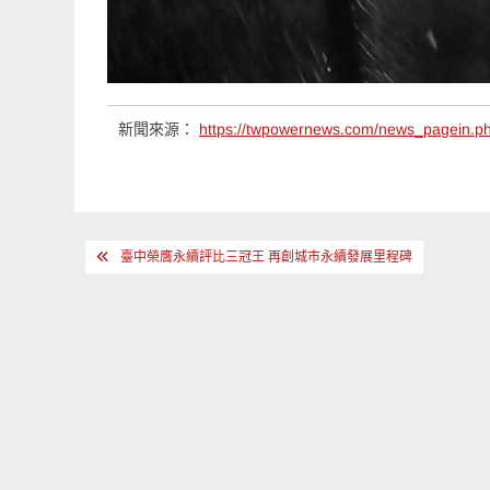
新聞來源：
https://twpowernews.com/news_pagein.
文
臺中榮膺永續評比三冠王 再創城市永續發展里程碑
章
導
覽