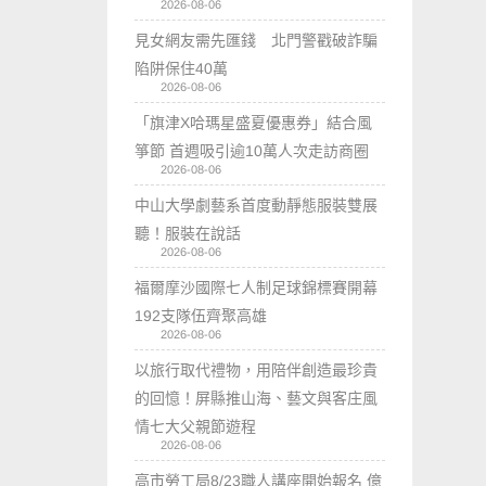
2026-08-06
見女網友需先匯錢 北門警戳破詐騙
陷阱保住40萬
2026-08-06
「旗津X哈瑪星盛夏優惠券」結合風
箏節 首週吸引逾10萬人次走訪商圈
2026-08-06
中山大學劇藝系首度動靜態服裝雙展
聽！服裝在說話
2026-08-06
福爾摩沙國際七人制足球錦標賽開幕
192支隊伍齊聚高雄
2026-08-06
以旅行取代禮物，用陪伴創造最珍貴
的回憶！屏縣推山海、藝文與客庄風
情七大父親節遊程
2026-08-06
高市勞工局8/23職人講座開始報名 億