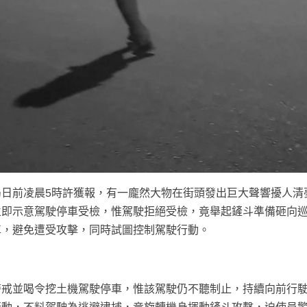
日前凌晨5時許獲報，有一龐然大物在街頭發出巨大聲響擾人清
立即示意駕駛停車受檢，惟駕駛拒絕受檢，竟舉起鏟斗準備砸向
車，避免遭受攻擊，同時試圖控制駕駛行動。
警戒並喝令挖土機駕駛停車，惟該駕駛仍不聽制止，持續向前行