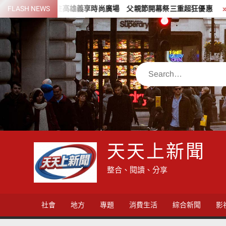
Skip
家進駐高雄義享時尚廣場 父親節開幕祭三重超狂優惠
FLASH NEWS
少子化時
to
content
Search
天天上新聞
整合、閱讀、分享
社會
地方
專題
消費生活
綜合新聞
影