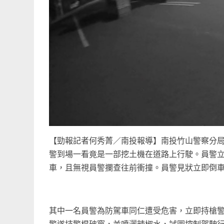
【勁報記者何秀菁／南投報導】南投竹山警察分局
警到場一看竟是一部挖土機在道路上行駛。員警
車，且無視員警攔查往前衝撞。員警見狀立即倒
其中一名員警為防駕車同仁遭受危害，立即持槍