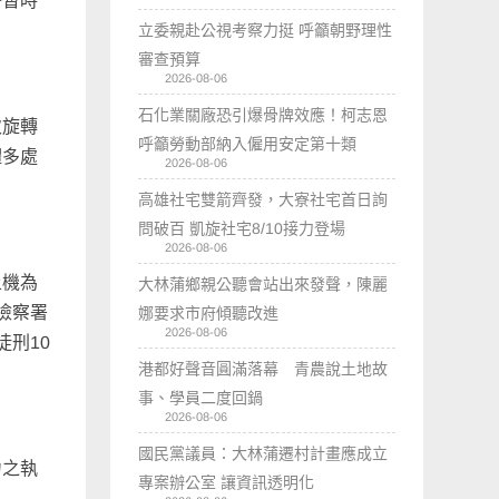
警暫時
立委親赴公視考察力挺 呼籲朝野理性
審查預算
2026-08-06
石化業關廠恐引爆骨牌效應！柯志恩
次旋轉
呼籲勞動部納入僱用安定第十類
體多處
2026-08-06
高雄社宅雙箭齊發，大寮社宅首日詢
問破百 凱旋社宅8/10接力登場
2026-08-06
土機為
大林蒲鄉親公聽會站出來發聲，陳麗
檢察署
娜要求市府傾聽改進
2026-08-06
刑10
港都好聲音圓滿落幕 青農說土地故
事、學員二度回鍋
2026-08-06
國民黨議員：大林蒲遷村計畫應成立
力之執
專案辦公室 讓資訊透明化