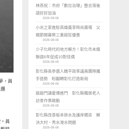
林燕祝：市府「數位治理」整合落後
請好好加油
2026-08-06
小米之家進駐高雄義享時尚廣場 父
親節開幕祭三重超狂優惠
2026-08-06
少子化時代的地方解方！彰化市未婚
聯誼6年促成10對佳偶
2026-08-06
彰化縣長參選人魏平政率議員團隊攜
手造勢 盼翻轉彰化打造新局
夢，員
2026-08-06
巡邏
敲敲門讓愛傳進門 彰化縣獨居老人
訪查作業啟動
2026-08-06
彰化縣改善板本排水及護岸橋梁 解
駛。員
決大村、秀水淹水問題
2026-08-06