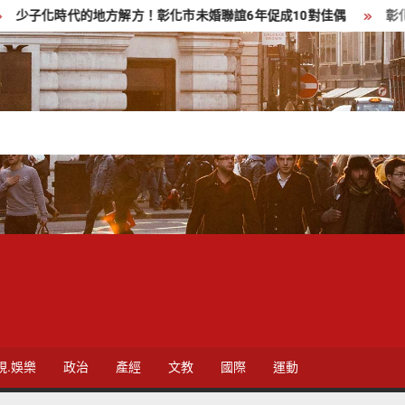
代的地方解方！彰化市未婚聯誼6年促成10對佳偶
彰化縣長參選人
視.娛樂
政治
產經
文教
國際
運動