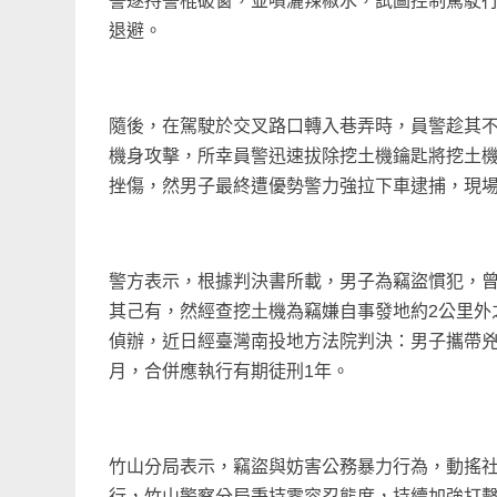
警遂持警棍破窗，並噴灑辣椒水，試圖控制駕駛
退避。
隨後，在駕駛於交叉路口轉入巷弄時，員警趁其
機身攻擊，所幸員警迅速拔除挖土機鑰匙將挖土
挫傷，然男子最終遭優勢警力強拉下車逮捕，現
警方表示，根據判決書所載，男子為竊盜慣犯，
其己有，然經查挖土機為竊嫌自事發地約2公里外
偵辦，近日經臺灣南投地方法院判決：男子攜帶兇
月，合併應執行有期徒刑1年。
竹山分局表示，竊盜與妨害公務暴力行為，動搖
行，竹山警察分局秉持零容忍態度，持續加強打