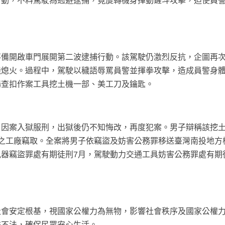
行動，不料駕駛為逃避逮捕，竟旋轉機身揮動鏟斗攻擊，迫使員
不備開啟車門展開第二波逮捕行動。該駕駛仍激烈反抗，企圖再
機熄火。過程中，駕駛以穢語辱罵員警並揮拳攻擊，造成員警身
場查扣作案工具挖土機一部、美工刀及鑰匙。
曾因案入獄服刑，出獄後仍不知悔改，再度犯案。男子辯稱該挖
之工廠竊取。全案將男子依竊盜及妨害公務罪移送臺灣南投地方
器竊盜罪處有期徒刑7月，駕駛動力交通工具妨害公務罪處有期徒
社會安定根基，視國家公權力為無物，影響社會秩序及國家公權
擊不法，確保民眾安心生活。