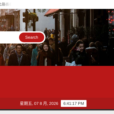
魏平政率議員團隊攜手造勢 盼翻轉彰化打造新局
敲敲門讓愛傳
星期五, 07 8 月, 2026
6:41:19 PM