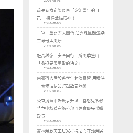
2026-08-06
蕭美琴肯定梁育慈「宛如當年的自
己」 接棒戰貓精神！
2026-08-06
一筆一墨寫盡人間情 莊秀珠墨韻暈染
生命最美風景
2026-08-06
能高越嶺 安全同行 颱風季登山
「撤退是最勇敢的決定」
2026-08-06
南臺科大產設系學生赴澳實習 用精湛
手藝修復精品跨越語言隔閡
2026-08-06
公益消費市場競爭升溫 喜憨兒多款
特色中秋禮盒籲公部門落實優先採購
政策
2026-08-06
雲林榮欣志工居家打掃貼心守護榮民