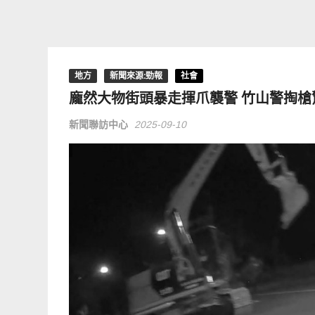
地方
新聞來源:勁報
社會
龐然大物街頭暴走揮爪襲警 竹山警掏槍
新聞聯訪中心
2025-09-10