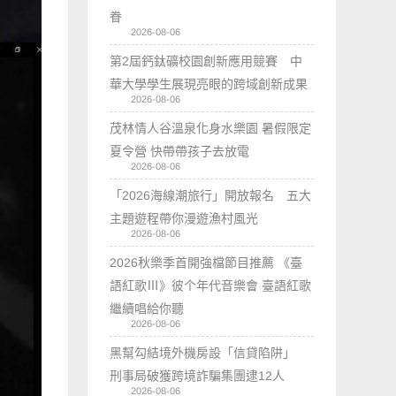
眷
2026-08-06
第2屆鈣鈦礦校園創新應用競賽 中
華大學學生展現亮眼的跨域創新成果
2026-08-06
茂林情人谷溫泉化身水樂園 暑假限定
夏令營 快帶帶孩子去放電
2026-08-06
「2026海線潮旅行」開放報名 五大
主題遊程帶你漫遊漁村風光
2026-08-06
2026秋樂季首開強檔節目推薦 《臺
語紅歌Ⅲ》彼个年代音樂會 臺語紅歌
繼續唱給你聽
2026-08-06
黑幫勾結境外機房設「信貸陷阱」
刑事局破獲跨境詐騙集團逮12人
2026-08-06