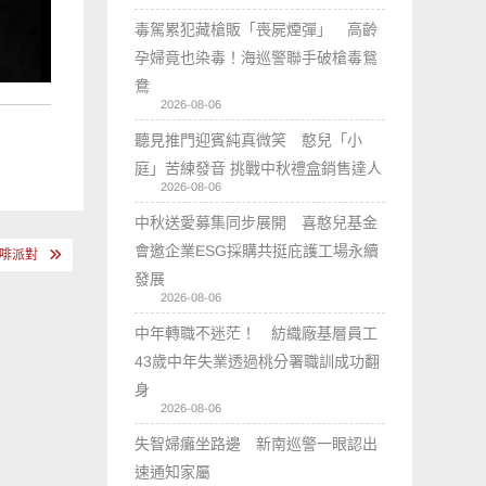
毒駕累犯藏槍販「喪屍煙彈」 高齡
孕婦竟也染毒！海巡警聯手破槍毒鴛
鴦
2026-08-06
聽見推門迎賓純真微笑 憨兒「小
庭」苦練發音 挑戰中秋禮盒銷售達人
2026-08-06
中秋送愛募集同步展開 喜憨兒基金
會邀企業ESG採購共挺庇護工場永續
咖啡派對
發展
2026-08-06
中年轉職不迷茫！ 紡織廠基層員工
43歲中年失業透過桃分署職訓成功翻
身
2026-08-06
失智婦癱坐路邊 新南巡警一眼認出
速通知家屬