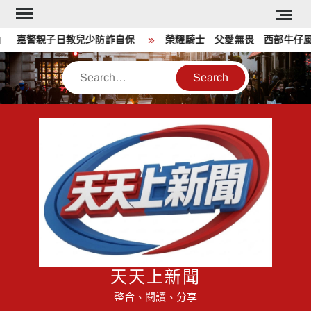
Skip
to
 嘉警親子日教兒少防詐自保
榮耀騎士 父愛無畏 西部牛仔風歡
content
Search
天天上新聞
整合、閱讀、分享