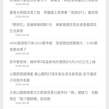
白海豚外圍環流影響北市 蔣萬安：高度警戒嚴防大雨豪雨
2026-08-08
基隆光明路改善工程 榮獲國土管理署「馬路好行」優良獎
2026-08-08
「蝶戀花」瓷繪聯展倒數2天 黃敏惠邀民眾走進嘉義感受
生活美學
2026-08-08
4000萬借款只有1810萬申報 游淑慧追問鄭朝方：2190萬
差額去哪了
2026-08-08
高市都發局：楠梓等5區最新地形圖將於8月20日正式上線
2026-08-08
父親節閱讀傳愛 鳳山醫院打造失智友善全齡家庭 從守護孩
子到陪伴長輩
2026-08-08
大崗山龍眼蜂蜜文化節感受夏日最夯的「蜂」潮魅力 活動
限定「蜜汁鹽酥雞」掀話題
2026-08-08