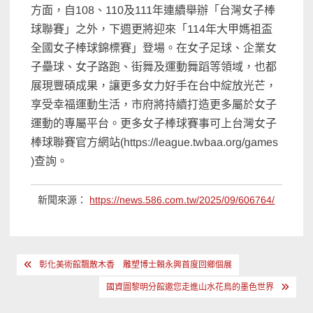
方面，自108、110及111年連續舉辦「台灣女子棒
球聯賽」之外，下週更將迎來「114年大甲媽祖盃
全國女子棒球錦標賽」登場。在女子足球、企業女
子壘球、女子路跑、街舞及運動舞蹈等領域，也都
展現豐碩成果，讓更多女力好手在台中綻放光芒，
享受幸福運動生活，市府將持續打造更多屬於女子
運動的專屬平台。更多女子棒球賽事可上台灣女子
棒球聯賽官方網站(https://league.twbaa.org/games
)查詢。
新聞來源：
https://news.586.com.tw/2025/09/606764/
文
彰化美術館飄散木香 雕塑博士賴永興首度回鄉個展
章
國資圖黎明分館邀您走進山水花鳥的墨色世界
導