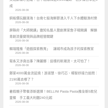
成
2026-08-08
銅板價玩翻濱海！台南七股海鮮節湧入千人下水體驗漁村樂
2026-08-08
屏縣府「大師開講」邀知名藝人暨創業家詹子晴開講 解鎖
青創流量變現與品牌經營關鍵
2026-08-08
賴瑞隆推「遊戲探索教育」 讓城市成為孩子的探索教室
2026-08-08
菊系又涉貪出事？陳麗娜：這樣的新潮流，太可怕了！
2026-08-08
鄭家4000萬金流延燒！游淑慧、徐巧芯、楊智妤接力追問：
2190萬去哪了？
2026-08-08
暑假親子聚餐添新選擇！BELLINI Pasta Pasta推全新5款兒
童餐 手工義大利麵240元起
2026-08-08