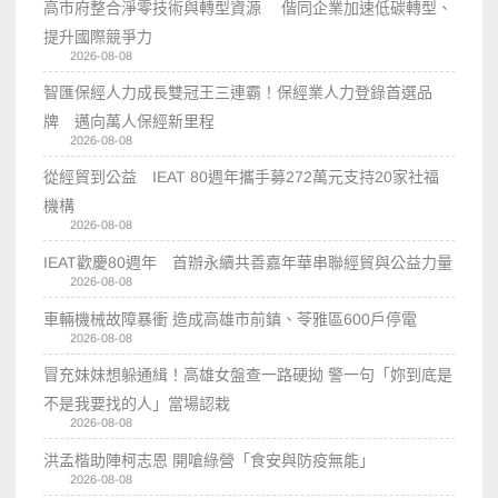
高市府整合淨零技術與轉型資源 偕同企業加速低碳轉型、
提升國際競爭力
2026-08-08
智匯保經人力成長雙冠王三連霸！保經業人力登錄首選品
牌 邁向萬人保經新里程
2026-08-08
從經貿到公益 IEAT 80週年攜手募272萬元支持20家社福
機構
2026-08-08
IEAT歡慶80週年 首辦永續共善嘉年華串聯經貿與公益力量
2026-08-08
車輛機械故障暴衝 造成高雄市前鎮、苓雅區600戶停電
2026-08-08
冒充妹妹想躲通緝！高雄女盤查一路硬拗 警一句「妳到底是
不是我要找的人」當場認栽
2026-08-08
洪孟楷助陣柯志恩 開嗆綠營「食安與防疫無能」
2026-08-08