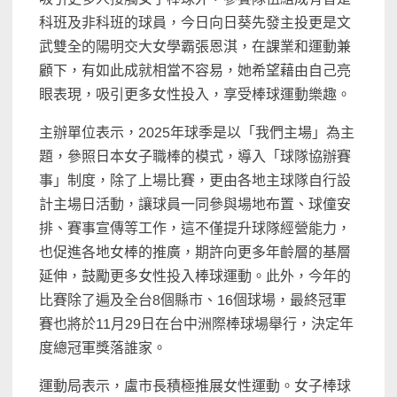
科班及非科班的球員，今日向日葵先發主投更是文
武雙全的陽明交大女學霸張恩淇，在課業和運動兼
顧下，有如此成就相當不容易，她希望藉由自己亮
眼表現，吸引更多女性投入，享受棒球運動樂趣。
主辦單位表示，2025年球季是以「我們主場」為主
題，參照日本女子職棒的模式，導入「球隊協辦賽
事」制度，除了上場比賽，更由各地主球隊自行設
計主場日活動，讓球員一同參與場地布置、球僮安
排、賽事宣傳等工作，這不僅提升球隊經營能力，
也促進各地女棒的推廣，期許向更多年齡層的基層
延伸，鼓勵更多女性投入棒球運動。此外，今年的
比賽除了遍及全台8個縣市、16個球場，最終冠軍
賽也將於11月29日在台中洲際棒球場舉行，決定年
度總冠軍獎落誰家。
運動局表示，盧市長積極推展女性運動。女子棒球