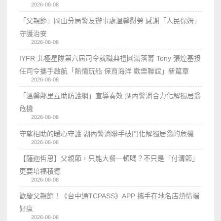
2026-08-08
「父親節」岡山分局警友辦事處溫馨慰勞 感謝「人民保姆」
守護治安
2026-08-08
IYFR 北極星隊第六屆司令就職典禮圓滿落幕 Tony 張煌基接
任司令攜手啟航「熱情玩船 保育海洋 歡樂聯誼」新篇章
2026-08-08
「溫馨鄰里互助防護網」宣導奏效 湖內警消合力化解獨居翁
危機
2026-08-08
守望相助的暖心守護 湖內警消聯手破門化解獨居翁的危機
2026-08-08
【薩迦哲思】父親節，只能大餐一頓嗎？不只是「付清節」
更要培福積德
2026-08-08
歡慶父親節！《台中通TCPASS》APP 攜手在地名店熱情端
好康
2026-08-08