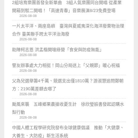
2組培育樂團首發全新單曲 3組人氣樂團同台開唱 從產業
開箱到駁二開唱！「高速青春」音樂展演8/23免費登場
2026-08-08
一片太平洋、兩座島嶼 臺灣與夏威夷深化海洋廢棄物治理
合作 臺美聯手跨太平洋治海廢
2026-08-08
助陣柯志恩 洪孟楷開嗆綠營「食安與防疫無能」
2026-08-08
警友辦事處大力相挺！岡山分局送上「父親節」暖心祝福
2026-08-08
父為兒選舉籌4千萬、競選支出僅1810萬？游淑慧追問鄭朝
方：2190萬差額去哪了
2026-08-08
颱風來襲 五峰鄉果農搶收憂生計 徐欣瑩臉書發起認購水
梨行動
2026-08-08
中國人體工程學研究院發布全球健康倡議 推動「大健康、
大養生、大防疫」新生活系統