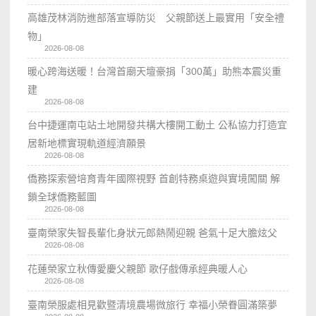
高雄茂林消防進部落宣導防災 父親節送上最實用「安全禮
物」
2026-08-08
暖心跨海送暖！台灣首廟天壇豪捐「300萬」助熊本震災重
建
2026-08-08
台中捷運南屯站土地開發共構大樓開工動土 公私協力打造宜
居新地標實現軌道經濟願景
2026-08-08
僑務探索營培育青年國際視野 首創特務桌遊與實境闖關 解
鎖全球僑務藍圖
2026-08-08
臺南榮家失智長輩化身狀元郎熱鬧迎親 爸氣十足大膽炫父
2026-08-08
花蓮榮家立秋傳愛慶父親節 歌仔戲傳承經典暖人心
2026-08-08
臺南榮服處相見歡暨清境農場微旅行 幸福小榮眷圓滿築夢