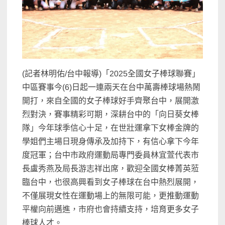
(記者林明佑/台中報導)「2025全國女子棒球聯賽」
中區賽事今(6)日起一連兩天在台中萬壽棒球場熱鬧
開打，來自全國的女子棒球好手齊聚台中，展開激
烈對決，賽事精彩可期，深耕台中的「向日葵女棒
隊」今年球季信心十足，在世壯運拿下女棒金牌的
學姐們主場日現身傳承及加持下，有信心拿下今年
度冠軍；台中市政府運動局專門委員林宜萱代表市
長盧秀燕及局長游志祥出席，歡迎全國女棒菁英蒞
臨台中，也很高興看到女子棒球在台中熱烈展開，
不僅展現女性在運動場上的無限可能，更推動運動
平權向前邁進，市府也會持續支持，培育更多女子
棒球人才。