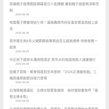
高雄親子遊樂園區開幕首日人氣爆棚 暑假親子旅遊再添新亮
點
2026-08-08
校園電子煙暴增逾七倍！議員轟南市府反毒宣導淪為紙上談
兵
2026-08-08
高市衛生局8月父親節篩檢專案送百元超商禮券 快揪爸媽一
起來
2026-08-08
中正地下道排水溝夜間清淤 高市水利局請用路人減速慢行
2026-08-08
從親子冒險、都會情感到生命思辨 「2026正港雄有戲」三
檔高雄原創節目接力登場
2026-08-08
白海豚颱風逼近 五峰水梨緊急搶收 徐欣瑩臉書急呼「搶
救五峰水梨」
2026-08-08