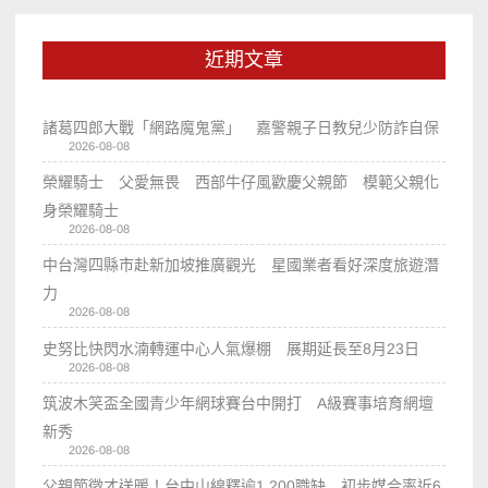
近期文章
諸葛四郎大戰「網路魔鬼黨」 嘉警親子日教兒少防詐自保
2026-08-08
榮耀騎士 父愛無畏 西部牛仔風歡慶父親節 模範父親化
身榮耀騎士
2026-08-08
中台灣四縣市赴新加坡推廣觀光 星國業者看好深度旅遊潛
力
2026-08-08
史努比快閃水湳轉運中心人氣爆棚 展期延長至8月23日
2026-08-08
筑波木笑盃全國青少年網球賽台中開打 A級賽事培育網壇
新秀
2026-08-08
父親節徵才送暖！台中山線釋逾1,200職缺 初步媒合率近6