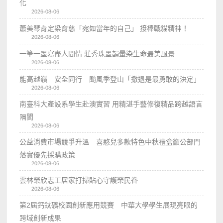
化
2026-08-06
蕭美琴肯定梁育慈「宛如當年的自己」 接棒戰貓精神！
2026-08-06
一筆一墨寫盡人間情 莊秀珠墨韻暈染生命最美風景
2026-08-06
能高越嶺 安全同行 颱風季登山「撤退是最勇敢的決定」
2026-08-06
南臺科大產設系學生赴澳實習 用精湛手藝修復精品跨越語言
隔閡
2026-08-06
公益消費市場競爭升溫 喜憨兒多款特色中秋禮盒籲公部門
落實優先採購政策
2026-08-06
雲林榮欣志工居家打掃貼心守護榮民眷
2026-08-06
第2屆鈣鈦礦校園創新應用競賽 中華大學學生展現亮眼的
跨域創新成果