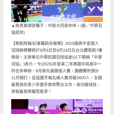
▲高男單頭號種子：中租大同易仲祥。(圖／中華羽
協提供)
【焦點時報/記者羅蔚舟報導】2025國高中盃個人
羽球錦標賽將於9月9日至9月19日在台北體育館7樓
舉辦，主辦單位中華民國羽球協會(以下簡稱「中華
羽協」)表示，今(2025)年是第二年將國中與高中一
同合併舉辦，9月將先展開個人賽，團體賽則預計
11月開打。這屆選手報名總人數突破2600人，全國
最菁英的青少年選手將齊聚台北市，為切磋球技、
爭取最高榮耀而競爭！