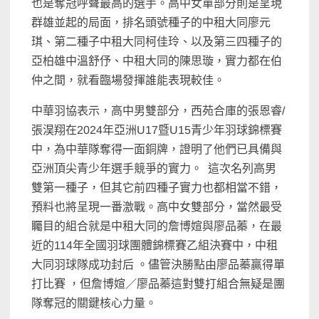
也是奪冠呼聲最高的選手。高中女單部分則是呈現
群雄並起的局面，排名頭號種子的中租大同廖元
琪、第二種子中租大同柯佳玲、以及第三四種子的
亞柏雄中溫舒伃、中租大同的陳思璇，實力都在伯
仲之間，就看臨場發揮誰能表現較佳。
中華羽協表示，高中男雙部分，西苑合庫的張恩睿/
張淏翔在2024年亞洲U17暨U15青少年羽球錦標賽
中，為中華隊奪得一面銅牌，證明了他們已具備與
亞洲頂尖青少年選手競爭的實力。 這次名列高男
雙第一種子，但其它前四種子實力也都相當不錯，
預料也將呈現一番激戰。高中女雙部分，當然最受
矚目的組合就是中租大同的詹博媗與廖品蓁，在最
近的114年全國羽球團體錦標賽乙組決賽中，中租
大同羽球隊成功封后 。儘管決勝點由廖品蓁贏得單
打比賽 ，但詹博媗／廖品蓁這對雙打組合無疑是團
隊奪冠的關鍵核心力量。