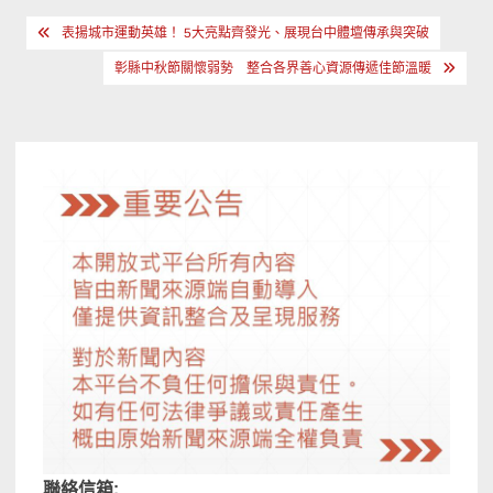
文
表揚城市運動英雄！ 5大亮點齊發光、展現台中體壇傳承與突破
章
彰縣中秋節關懷弱勢 整合各界善心資源傳遞佳節溫暖
導
覽
聯絡信箱: