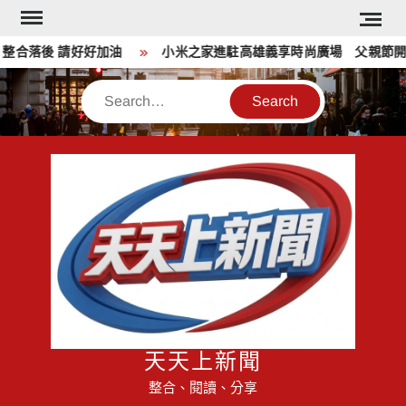
Skip
to
合落後 請好好加油
小米之家進駐高雄義享時尚廣場 父親節開幕
content
Search
天天上新聞
整合、閱讀、分享