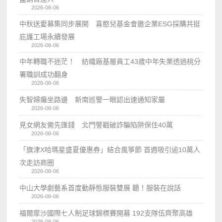
2026-08-06
中秋送愛募集同步展開 喜憨兒基金會邀企業ESG採購共挺
庇護工場永續發展
2026-08-06
中年轉職不迷茫！ 紡織廠基層員工43歲中年失業透過桃分
署職訓成功翻身
2026-08-06
失智婦癱坐路邊 新南巡警一眼認出速通知家屬
2026-08-06
見女網友需先匯錢 北門警戳破詐騙陷阱保住40萬
2026-08-06
「旗津X哈瑪星盛夏優惠券」結合風箏節 首週吸引逾10萬人
次走訪商圈
2026-08-06
中山大學劇藝系首度動靜態服裝雙展 聽！服裝在說話
2026-08-06
福爾摩沙國際七人制足球錦標賽開幕 192支隊伍齊聚高雄
2026-08-06