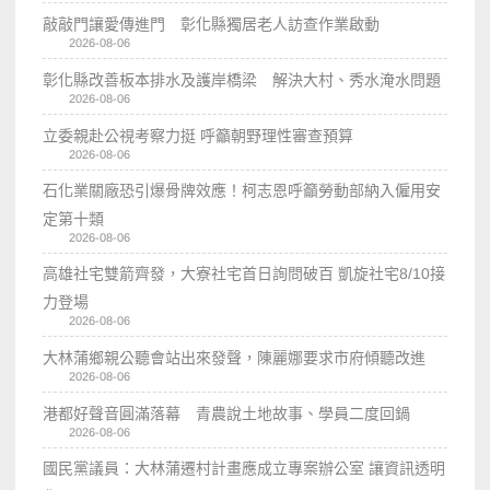
敲敲門讓愛傳進門 彰化縣獨居老人訪查作業啟動
2026-08-06
彰化縣改善板本排水及護岸橋梁 解決大村、秀水淹水問題
2026-08-06
立委親赴公視考察力挺 呼籲朝野理性審查預算
2026-08-06
石化業關廠恐引爆骨牌效應！柯志恩呼籲勞動部納入僱用安
定第十類
2026-08-06
高雄社宅雙箭齊發，大寮社宅首日詢問破百 凱旋社宅8/10接
力登場
2026-08-06
大林蒲鄉親公聽會站出來發聲，陳麗娜要求市府傾聽改進
2026-08-06
港都好聲音圓滿落幕 青農說土地故事、學員二度回鍋
2026-08-06
國民黨議員：大林蒲遷村計畫應成立專案辦公室 讓資訊透明