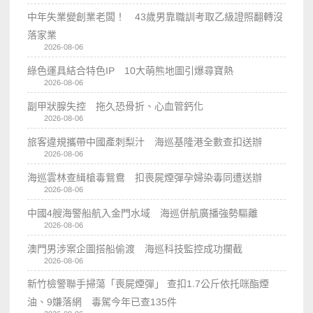
中年失業變創業老闆！ 43歲男靠職訓考取乙級證照翻轉沒
落家業
2026-08-06
綠色運具結合特色IP 10大萌熊地圖引爆尋寶熱
2026-08-06
副甲狀腺失控 拖久恐骨折、心血管鈣化
2026-08-06
旅客違規攜帶中國產刺梨汁 海巡基隆港全數查扣送辦
2026-08-06
海巡雲林查緝槍毒鴛鴦 扣喪屍煙彈孕婦染毒同遭送辦
2026-08-06
中國4艘海警船航入金門水域 海巡併航廣播強勢驅離
2026-08-06
澳門男涉案企圖搭船偷渡 海巡科技監控成功攔截
2026-08-06
新竹檢警聯手掃蕩「喪屍煙彈」 查扣1.7公斤依托咪酯煙
油、9嫌落網 毒駕今年已查135件