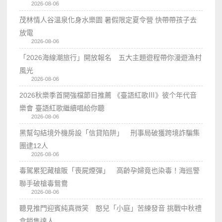
2026-08-06
茂林情人谷溫泉化身水樂園 暑假限定夏令營 快帶帶孩子去
放電
2026-08-06
「2026海線潮旅行」開放報名 五大主題遊程帶你漫遊漁村
風光
2026-08-06
2026秋樂季首開強檔節目推薦 《臺語紅歌Ⅲ》彼个年代音
樂會 臺語紅歌繼續唱給你聽
2026-08-06
黑幫勾結境外機房設「信貸陷阱」 刑事局破獲跨境詐騙集
團逮12人
2026-08-06
毒駕累犯藏槍販「喪屍煙彈」 高齡孕婦竟也染毒！海巡警
聯手破槍毒鴛鴦
2026-08-06
聽見推門迎賓純真微笑 憨兒「小庭」苦練發音 挑戰中秋禮
盒銷售達人