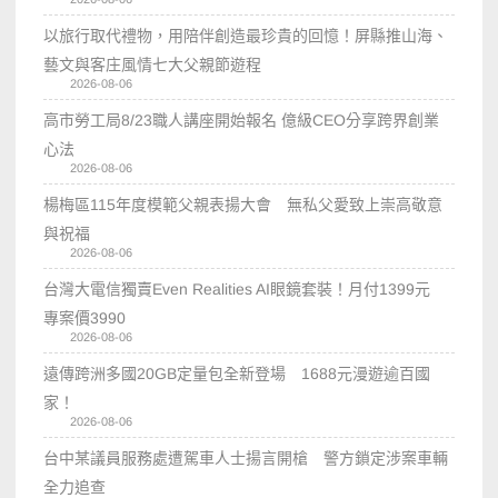
以旅行取代禮物，用陪伴創造最珍貴的回憶！屏縣推山海、
藝文與客庄風情七大父親節遊程
2026-08-06
高市勞工局8/23職人講座開始報名 億級CEO分享跨界創業
心法
2026-08-06
楊梅區115年度模範父親表揚大會 無私父愛致上崇高敬意
與祝福
2026-08-06
台灣大電信獨賣Even Realities AI眼鏡套裝！月付1399元
專案價3990
2026-08-06
遠傳跨洲多國20GB定量包全新登場 1688元漫遊逾百國
家！
2026-08-06
台中某議員服務處遭駕車人士揚言開槍 警方鎖定涉案車輛
全力追查