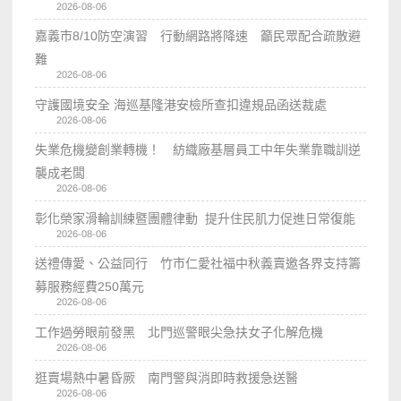
2026-08-06
嘉義市8/10防空演習 行動網路將降速 籲民眾配合疏散避
難
2026-08-06
守護國境安全 海巡基隆港安檢所查扣違規品函送裁處
2026-08-06
失業危機變創業轉機！ 紡織廠基層員工中年失業靠職訓逆
襲成老闆
2026-08-06
彰化榮家滑輪訓練暨團體律動 提升住民肌力促進日常復能
2026-08-06
送禮傳愛、公益同行 竹市仁愛社福中秋義賣邀各界支持籌
募服務經費250萬元
2026-08-06
工作過勞眼前發黑 北門巡警眼尖急扶女子化解危機
2026-08-06
逛賣場熱中暑昏厥 南門警與消即時救援急送醫
2026-08-06