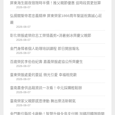
屏東海生館夜宿限時半價！推父親節優惠 這時段買更划算
2026-08-07
弘揚關聖帝君忠義精神 屏東榮家1866周年聖誕祝壽誠心莊
嚴
2026-08-07
彰化榮服處榮欣志工榮情義剪×消暑剉冰齊慶父親節
2026-08-07
金門身障者個人助理培訓課程 即日開放報名
2026-08-07
百歲榮民李伯伯紀壽 嘉義榮服處協公所齊慶生
2026-08-07
臺東榮服處愛的蔓延 微光引愛 幸福相見歡
2026-08-07
臺南農會供品箱資訊一次看！中元採購輕鬆辦
2026-08-07
臺南榮家父親節感恩律動 舞出樂活新朝氣
2026-08-07
金門數位縣民卡啟動！智慧升級全島支付圈 加碼回饋限時開