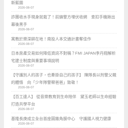
新藍圖
2026-08-07
詐團收水手現身就栽了！前鎮警方埋伏收網 查扣手機揪出
幕後黑手
2026-08-07
寓教於樂深耕在地！南投人本交通計畫奪佳作
2026-08-07
日本房產交易如何降低資訊不對稱？FMI JAPAN李丹翔解析
宅建士制度與重要事項說明
2026-08-07
【守護別人的孩子，也牽掛自己的孩子】 陳隊長以刑警父親
的體悟 向「少年隊警察爸爸」致敬！
2026-08-07
【百工達人】 從音樂教育到生命陪伴 黛玉老師以生命經驗
打造共學平台
2026-08-07
基隆長庚成立全台首座圓錐角膜中心 守護國人視力健康
2026-08-07