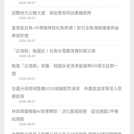
2026-08-07
迎戰地方公職大選 南投警局特訓重機部隊
2026-08-07
臺南虱目魚×中華職棒掀吃魚熱潮！即日全聯滿額優惠再抽
棒球好禮
2026-08-07
「白海豚」颱逼近！台南台電籲落實防範災損
2026-08-07
颱風「白海豚」來襲 桃園永安漁港星繽樂8/8場次延期一
週
2026-08-07
信義分局跨域整備2026城鎮韌性演習 布農族語宣導深入原
鄉部落
2026-08-07
林政賢籲推動AI普惠轉型、活化舊城商圈 促加速國1甲東
段規劃
2026-08-07