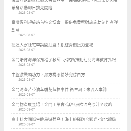
暖身活動即日搶先開跑
2026-08-07
臺灣專利超級站首進文博會 提供免費智財諮詢助創作者護
創意
2026-08-07
捷運大寮社宅申請開紅盤！凱旋青樹接力登場
2026-08-07
金門培育海洋保育種子教師 水試所推動幼兒海洋教育扎根
2026-08-07
中盤激戰顯功力，黑方構思精妙完勝白方
2026-08-07
金門清查苦茶油苯駢芘超標事件 衛生局：未流入本縣
2026-08-07
金門物產展登場！金門工業會×漢神洲際浯島原汁全攻略
2026-08-07
崑山科大國際生跳島遊菊島！海上旅運融合觀光×文化體驗
2026-08-07