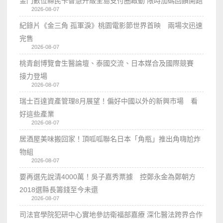
金門數位縣民卡智慧升級全島支付圈啟動 限時加碼回饋開跑
2026-08-07
紀錄片《金三角 孤軍淚》桃園電影節世界首映 兩場次迅速
完售
2026-08-07
桃青創博覽會生醫論壇、泰國交流、日本媒合及國際競賽
接力登場
2026-08-07
瑞士百達資產管理8月展望！偏好中國以外的新興市場 看
好這些產業
2026-08-07
居酒屋美味搬回家！頂呱呱聯名日本「角瓶」推出角嗨尬炸
物組
2026-08-07
要再選先說清4000萬！吳子嘉秀票據 控鄭永金為鄭朝方
2018選縣長籌錢至今未還
2026-08-07
司法官學院犯研中心實地參訪衛福部嘉療 深化醫法跨界合作