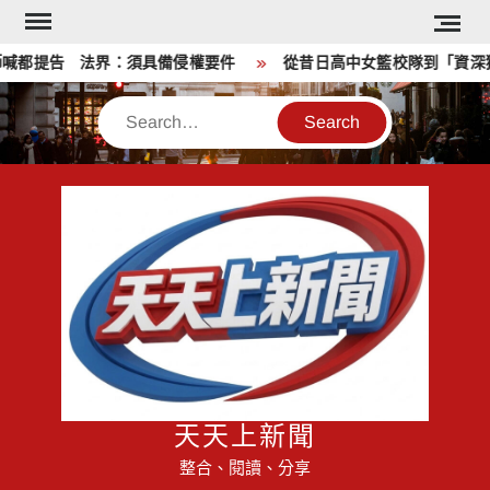
Skip
to
都提告 法界：須具備侵權要件
從昔日高中女籃校隊到「資深獅
content
Search
天天上新聞
整合、閱讀、分享