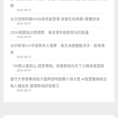
跑
2026-08-07
台文怪物特展8/8台南老爺登場 穿梭在地美饌×聲響迷宮
2026-08-07
2026桃園設計獎頒獎 看見青年創意發光的能量
2026-08-07
台中新增115年首例本土傷寒 衛生局提醒勤洗手、飲食煮
熟
2026-08-07
「88節父愛如山 感恩傳情」高雄郵局向天下父親表達感謝
2026-08-07
義守大學勇奪綠點子國際發明競賽六項大獎 AI智慧醫療結合
無人機技術 展現跨域研發實力
2026-08-07