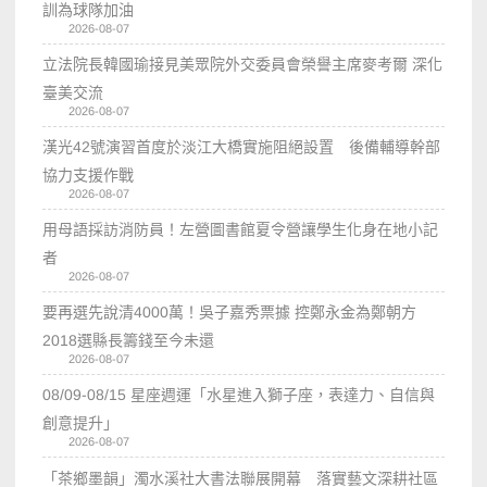
訓為球隊加油
2026-08-07
立法院長韓國瑜接見美眾院外交委員會榮譽主席麥考爾 深化
臺美交流
2026-08-07
漢光42號演習首度於淡江大橋實施阻絕設置 後備輔導幹部
協力支援作戰
2026-08-07
用母語採訪消防員！左營圖書館夏令營讓學生化身在地小記
者
2026-08-07
要再選先說清4000萬！吳子嘉秀票據 控鄭永金為鄭朝方
2018選縣長籌錢至今未還
2026-08-07
08/09-08/15 星座週運「水星進入獅子座，表達力、自信與
創意提升」
2026-08-07
「茶鄉墨韻」濁水溪社大書法聯展開幕 落實藝文深耕社區