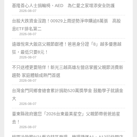
基隆善心人士捐輪椅、AED 為仁愛之家增添安全防護
2026-08-07
台股大跌資金沒跑！00929上周逆勢淨申購逾8萬張 高股
息ETF排名第二
2026-08-07
遠雄悅來大飯店父親節獻禮！爸爸身分證「8」越多優惠越
狂，最低只要8元！
2026-08-07
不只送禮更要陪伴！新光三越高雄左營店掌握父親節消費新
趨勢 家庭體驗成熱門首選
2026-08-07
台灣金門同鄉會總會累計捐助520萬獎學金 鼓勵學子就讀金
大
2026-08-07
臺東縣政府邀您「2026台東最美星空」父親節帶爸爸追星
去！
2026-08-07
桃園冷飲節8/21藝文特區登場 機場捷運A1、A12站快閃店