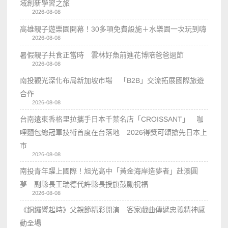
域創新學習之旅
2026-08-08
高雄親子遊樂園開幕！30多項免費設施＋水樂園一次玩到嗨
2026-08-08
暑假親子共食正當時 雲林好魚前進花博陪爸爸過節
2026-08-08
南投觀光深化布局新加坡市場 「B2B」交流拓展國際旅遊
合作
2026-08-08
台南遠東香格里拉攜手日本千葉名店「CROISSANT」 咖
哩麵包總冠軍技術首度在台落地 2026得獎可頌搶先日本上
市
2026-08-08
南投青年躍上國際！旭光高中「黃金海岸造夢者」赴澳圓
夢 副縣長王瑞德代許縣長授旗鼓勵祝福
2026-08-08
《銅鑼響起時》父親節精彩開演 客家戲曲傳遞忠義精神感
動全場