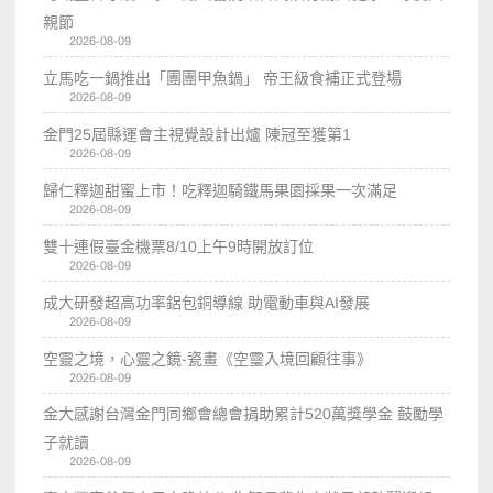
親節
2026-08-09
立馬吃一鍋推出「團團甲魚鍋」 帝王級食補正式登場
2026-08-09
金門25屆縣運會主視覺設計出爐 陳冠至獲第1
2026-08-09
歸仁釋迦甜蜜上市！吃釋迦騎鐵馬果園採果一次滿足
2026-08-09
雙十連假臺金機票8/10上午9時開放訂位
2026-08-09
成大研發超高功率鋁包銅導線 助電動車與AI發展
2026-08-09
空靈之境，心靈之鏡-瓷畫《空𩆜入境回顧往事》
2026-08-09
金大感謝台灣金門同鄉會總會捐助累計520萬獎學金 鼓勵學
子就讀
2026-08-09