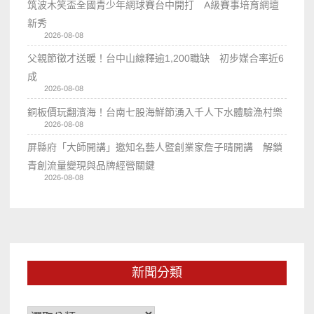
筑波木笑盃全國青少年網球賽台中開打 A級賽事培育網壇
新秀
2026-08-08
父親節徵才送暖！台中山線釋逾1,200職缺 初步媒合率近6
成
2026-08-08
銅板價玩翻濱海！台南七股海鮮節湧入千人下水體驗漁村樂
2026-08-08
屏縣府「大師開講」邀知名藝人暨創業家詹子晴開講 解鎖
青創流量變現與品牌經營關鍵
2026-08-08
新聞分類