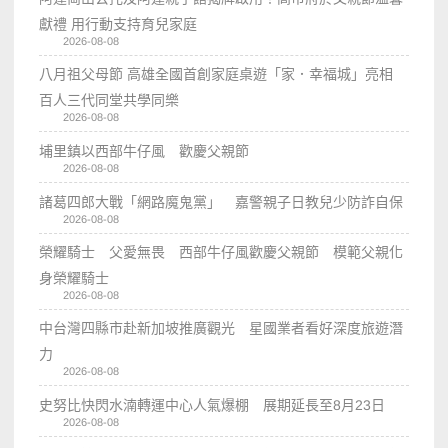
獻禮 用行動支持育兒家庭
2026-08-08
八月祖父母節 高雄全國首創家庭桌遊「家．幸福城」亮相
百人三代同堂共學同樂
2026-08-08
埔里鎮以西部牛仔風 歡慶父親節
2026-08-08
諸葛四郎大戰「網路魔鬼黨」 嘉警親子日教兒少防詐自保
2026-08-08
榮耀騎士 父愛無畏 西部牛仔風歡慶父親節 模範父親化
身榮耀騎士
2026-08-08
中台灣四縣市赴新加坡推廣觀光 星國業者看好深度旅遊潛
力
2026-08-08
史努比快閃水湳轉運中心人氣爆棚 展期延長至8月23日
2026-08-08