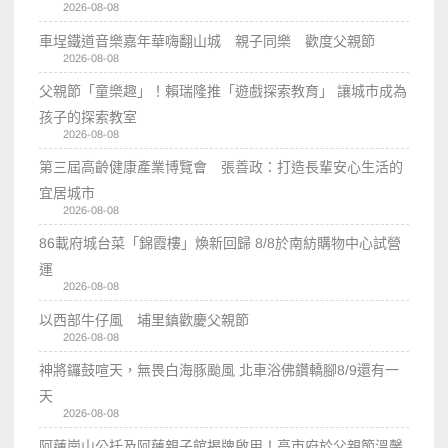
2026-08-08
車埕鐵道音樂嘉年華嗨翻山城 親子同樂 歡度父親節
2026-08-08
父親節「童樂趣」！賴瑞隆推「遊戲探索教育」 讓城市成為
孩子的探索教室
2026-08-08
第三屆高齡健康產業博覽會 張善政：打造長輩安心生活的
宜居城市
2026-08-08
86載府城台菜「錦霞樓」煥新回歸 8/8於南紡購物中心試營
運
2026-08-08
以西部牛仔風 埔里鎮歡慶父親節
2026-08-08
神將鑼鼓喧天，無畏白海豚颱風 北車浴佛鑽轎腳8/9還有一
天
2026-08-08
阿蓮崗山公托及阿蓮親子館揭牌啟用！高市府於父親節溫馨