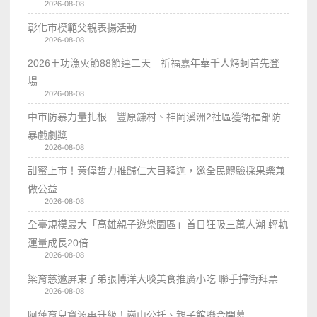
2026-08-08
彰化市模範父親表揚活動
2026-08-08
2026王功漁火節88節連二天 祈福嘉年華千人烤蚵首先登
場
2026-08-08
中市防暴力量扎根 豐原鎌村、神岡溪洲2社區獲衛福部防
暴戲劇獎
2026-08-08
甜蜜上市！黃偉哲力推歸仁大目釋迦，邀全民體驗採果樂兼
做公益
2026-08-08
全臺規模最大「高雄親子遊樂園區」首日狂吸三萬人潮 輕軌
運量成長20倍
2026-08-08
梁育慈邀屏東子弟張博洋大啖美食推廣小吃 聯手掃街拜票
2026-08-08
阿蓮育兒資源再升級！崗山公托、親子館聯合開幕