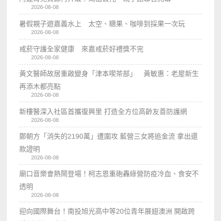
2026-08-08
暑假親子遊嘉義水上 太空、糖果、咖啡到採果一次玩
2026-08-08
戒菸守護全家健康 來嘉戒菸好禮獎不完
2026-08-08
黃文醫師故居重啟變身「津本喫茶部」 黃敏惠：老屋新生
再添木都亮點
2026-08-08
新樓醫深入社區首攜復興里 打造全方位高齡友善防護網
2026-08-08
鄭朝方「消失的2190萬」遭圍攻 藍營三女將追金流 拿出還
款證明
2026-08-08
廟口音樂會熱鬧登場！柯志恩重砲轟綠營防疫冷血、食安不
透明
2026-08-08
迎向國際舞台！南投旭光高中等20位青年展翅澳洲 開啟跨