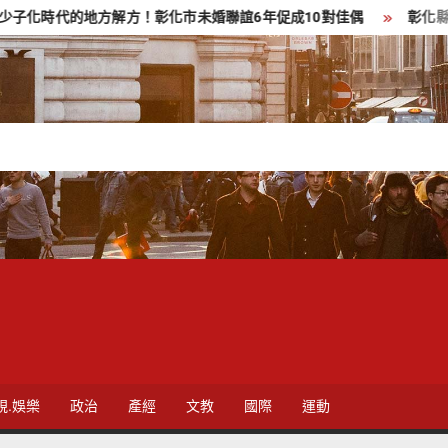
方解方！彰化市未婚聯誼6年促成10對佳偶
彰化縣長參選人魏平
視.娛樂
政治
產經
文教
國際
運動