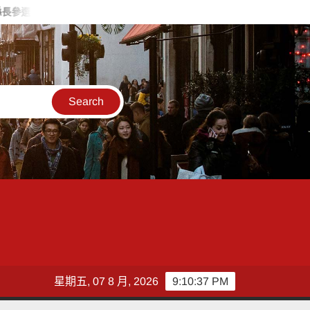
政率議員團隊攜手造勢 盼翻轉彰化打造新局
敲敲門讓愛傳進門 
星期五, 07 8 月, 2026
9:10:39 PM