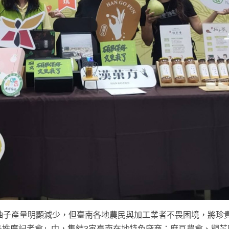
柚子產量明顯減少，但臺南各地農民與加工業者不畏困境，將珍
品推廣記者會」中，集結3家臺南在地特色廠商：麻豆農會、觀芯