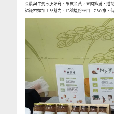
豆漿與牛奶液肥培育，果皮金黃，果肉飽滿，邀
認識柚類加工品魅力，也讓這份來自土地心意，