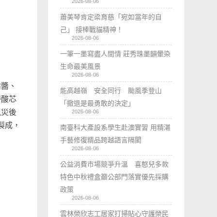
2026-08-06
蕭美琴肯定梁育慈「宛如當年的自
己」 接棒戰貓精神！
2026-08-06
一筆一墨寫盡人間情 莊秀珠墨韻暈染
生命最美風景
2026-08-06
沾醬、
能高越嶺 安全同行 颱風季登山
帶酸芯
「撤退是最勇敢的決定」
風災後
2026-08-06
製成，
南臺科大產設系學生赴澳實習 用精湛
手藝修復精品跨越語言隔閡
2026-08-06
公益消費市場競爭升溫 喜憨兒多款
特色中秋禮盒籲公部門落實優先採購
政策
2026-08-06
雲林榮欣志工居家打掃貼心守護榮民