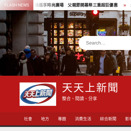
Skip
駐高雄義享時尚廣場 父親節開幕祭三重超狂優惠
FLASH NEWS
少子化時代的地
to
content
Search
天天上新聞
整合、閱讀、分享
社會
地方
專題
消費生活
綜合新聞
影