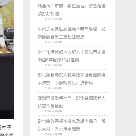
林燕祝：市府「數位治理」整合落後
請好好加油
2026-08-06
小米之家進駐高雄義享時尚廣場 父
親節開幕祭三重超狂優惠
2026-08-06
少子化時代的地方解方！彰化市未婚
聯誼6年促成10對佳偶
2026-08-06
彰化縣長參選人魏平政率議員團隊攜
手造勢 盼翻轉彰化打造新局
2026-08-06
敲敲門讓愛傳進門 彰化縣獨居老人
訪查作業啟動
2026-08-06
彰化縣改善板本排水及護岸橋梁 解
貴柚子
決大村、秀水淹水問題
2026-08-06
園企業