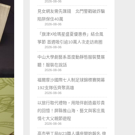
2026-08-06
見女網友需先匯錢 北門警戳破詐騙
陷阱保住40萬
2026-08-06
「旗津X哈瑪星盛夏優惠券」結合風
箏節 首週吸引逾10萬人次走訪商圈
2026-08-06
中山大學劇藝系首度動靜態服裝雙展
聽！服裝在說話
2026-08-06
福爾摩沙國際七人制足球錦標賽開幕
192支隊伍齊聚高雄
2026-08-06
以旅行取代禮物，用陪伴創造最珍貴
的回憶！屏縣推山海、藝文與客庄風
情七大父親節遊程
2026-08-06
高市勞工局8/23職人講座開始報名 億