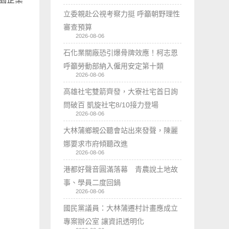
立委親赴公視考察力挺 呼籲朝野理性
審查預算
2026-08-06
石化業關廠恐引爆骨牌效應！柯志恩
呼籲勞動部納入僱用安定第十類
2026-08-06
高雄社宅雙箭齊發，大寮社宅首日詢
問破百 凱旋社宅8/10接力登場
2026-08-06
大林蒲鄉親公聽會站出來發聲，陳麗
娜要求市府傾聽改進
2026-08-06
港都好聲音圓滿落幕 青農說土地故
事、學員二度回鍋
2026-08-06
國民黨議員：大林蒲遷村計畫應成立
專案辦公室 讓資訊透明化