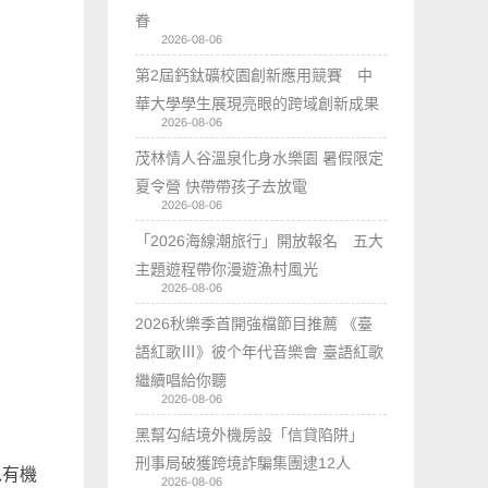
眷
2026-08-06
第2屆鈣鈦礦校園創新應用競賽 中
華大學學生展現亮眼的跨域創新成果
2026-08-06
茂林情人谷溫泉化身水樂園 暑假限定
夏令營 快帶帶孩子去放電
2026-08-06
「2026海線潮旅行」開放報名 五大
主題遊程帶你漫遊漁村風光
2026-08-06
2026秋樂季首開強檔節目推薦 《臺
語紅歌Ⅲ》彼个年代音樂會 臺語紅歌
繼續唱給你聽
2026-08-06
黑幫勾結境外機房設「信貸陷阱」
刑事局破獲跨境詐騙集團逮12人
以有機
2026-08-06