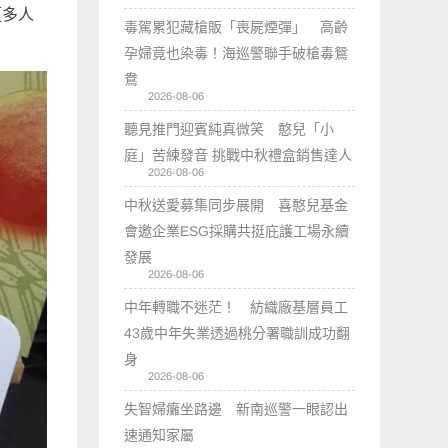
更多人
毒駕累犯藏槍販「喪屍煙彈」 高齡
孕婦竟也染毒！海巡警聯手破槍毒鴛
鴦
2026-08-06
聽見推門迎賓純真微笑 憨兒「小
庭」苦練發音 挑戰中秋禮盒銷售達人
2026-08-06
中秋送愛募集同步展開 喜憨兒基金
會邀企業ESG採購共挺庇護工場永續
發展
2026-08-06
中年轉職不迷茫！ 紡織廠基層員工
43歲中年失業透過桃分署職訓成功翻
身
2026-08-06
失智婦癱坐路邊 新南巡警一眼認出
速通知家屬