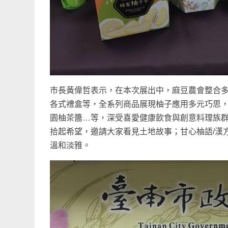
市長黃偉哲表示，在本次展出中，麻豆農會整合
各式禮盒等，全系列商品展現柚子應用多元巧思
園柚茶醬…等，深受喜愛健康飲食與創意料理族
拾起希望，邀請大家看見土地故事；甘心柚語/漢
溫和淡雅。