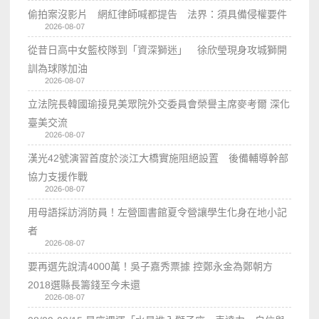
偷拍案沒影片 網紅律師喊都提告 法界：須具備侵權要件
2026-08-07
從昔日高中女籃校隊到「資深獅迷」 徐欣瑩現身攻城獅開
訓為球隊加油
2026-08-07
立法院長韓國瑜接見美眾院外交委員會榮譽主席麥考爾 深化
臺美交流
2026-08-07
漢光42號演習首度於淡江大橋實施阻絕設置 後備輔導幹部
協力支援作戰
2026-08-07
用母語採訪消防員！左營圖書館夏令營讓學生化身在地小記
者
2026-08-07
要再選先說清4000萬！吳子嘉秀票據 控鄭永金為鄭朝方
2018選縣長籌錢至今未還
2026-08-07