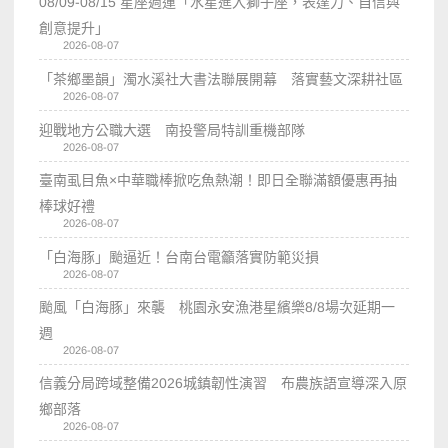
08/09-08/15 星座週運「水星進入獅子座，表達力、自信與
創意提升」
2026-08-07
「茶鄉墨韻」濁水溪社大書法聯展開幕 落實藝文深耕社區
2026-08-07
迎戰地方公職大選 南投警局特訓重機部隊
2026-08-07
臺南虱目魚×中華職棒掀吃魚熱潮！即日全聯滿額優惠再抽
棒球好禮
2026-08-07
「白海豚」颱逼近！台南台電籲落實防範災損
2026-08-07
颱風「白海豚」來襲 桃園永安漁港星繽樂8/8場次延期一
週
2026-08-07
信義分局跨域整備2026城鎮韌性演習 布農族語宣導深入原
鄉部落
2026-08-07