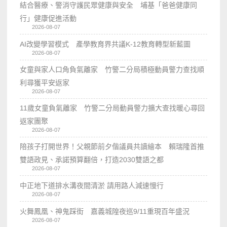
結合醫療、警消守護民眾健康與安全 埔基「爸爸健康同
行」健康促進活動
2026-08-07
AI改變學習模式 產學教育界共議K-12教育轉型新藍圖
2026-08-07
女童與家人口角負氣離家 竹警二分局積極動員警力查找順
利尋獲平安返家
2026-08-07
11歲女童負氣離家 竹警二分局動員警力擴大查找暖心尋回
返家團聚
2026-08-07
陪孩子打開世界！父親節前夕偕議員共讀繪本 賴瑞隆首推
雙語政見、承諾預算翻倍，打造2030雙語之都
2026-08-07
中正地下道排水溝夜間清淤 請用路人減速慢行
2026-08-07
火舞鳳凰、神鬼踩街 嘉義城隍夜巡9/11重現百年盛況
2026-08-07