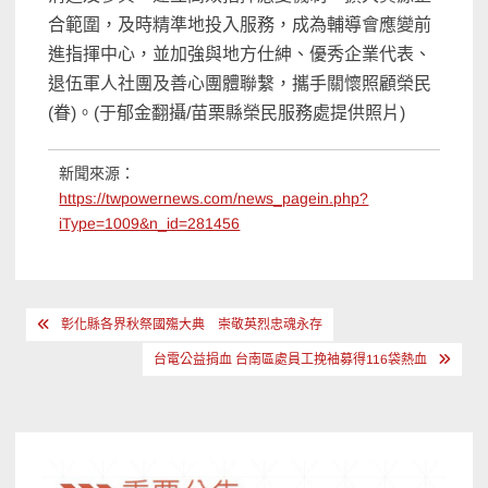
合範圍，及時精準地投入服務，成為輔導會應變前
進指揮中心，並加強與地方仕紳、優秀企業代表、
退伍軍人社團及善心團體聯繫，攜手關懷照顧榮民
(眷)。(于郁金翻攝/苗栗縣榮民服務處提供照片)
新聞來源：
https://twpowernews.com/news_pagein.php?
iType=1009&n_id=281456
文
彰化縣各界秋祭國殤大典 崇敬英烈忠魂永存
章
台電公益捐血 台南區處員工挽袖募得116袋熱血
導
覽