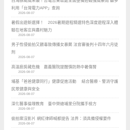
白海豚颱風來襲！台電台東區處全面整備迎戰強風豪雨 籲多
利用「台灣電力APP」查詢
2026-08-07
暑假出遊新選擇！ 2026暑期遊程精選特色深度遊程深入體
驗在地客庄與農村魅力
2026-08-07
男子性侵偷拍又餵毒致傳播女暴斃 法官審後判十四年六月徒
刑
2026-08-07
高溫廚房藏危機 嘉義醫院提醒慎防熱中暑傷腎
2026-08-07
埔基「爸爸健康同行」健康促進活動 結合醫療、警消守護
民眾健康與安全
2026-08-07
深化醫事倫理教育 臺中榮總埔里分院攜手檢方
2026-08-07
偷拍案沒影片 網紅律師喊都提告 法界：須具備侵權要件
2026-08-07