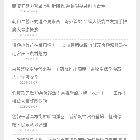
慈濟五夠力智啟長照新時代 翻轉銀髮共創再青春
2026-08-07
朝和生醫正式進軍馬來西亞海外首站 品牌大使翁立友攜手推
廣大健康概念
2026-08-07
漫遊桃竹苗在地風情！ 2026暑期遊程11條深度遊程體驗在
地客庄與農村魅力
2026-08-07
AI智慧牧場時代來臨 工研院推出國產「畜牧場保全機器
人」守護安全
2026-08-07
假貸款先繳10萬保證金！高雄警設局逮「收水手」 工作手
機藏大量詐團對話
2026-08-07
警報一響高雄街頭瞬間淨空！城鎮韌性演習登場 輕軌停
駛、民眾就地避難
2026-08-07