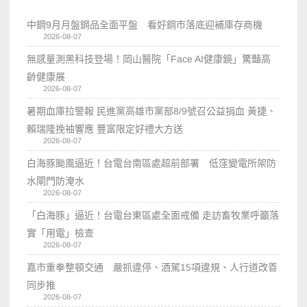
中鋼9月月盤鋼品全面平盤 看好鋼市落底迎補庫存商機
2026-08-07
無感量測黑科技登場！岡山醫院「Face AI健康鏡」驚豔高
齡健康展
2026-08-07
暑期血庫拉警報 民進黨高雄市黨部8/9號召公益捐血 黃捷、
賴瑞隆挽袖響應 豐富限定好禮大方送
2026-08-07
白海豚颱風逼近！台電台南區處超前部署 低窪變電所架防
水閘門防淹水
2026-08-07
「白海豚」逼近！台電台東區處全面戒備 走訪畜牧業呼籲落
實「用電」檢查
2026-08-07
嘉市重拳整頓交通 嚴抓違停、酒駕15項違規、人行道改善
同步推
2026-08-07