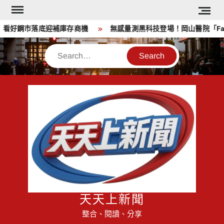
Skip
to
看好鋼市落底迎補庫存商機
無感量測黑科技登場！岡山醫院「Face
content
Search
天天上新聞
整合、閱讀、分享