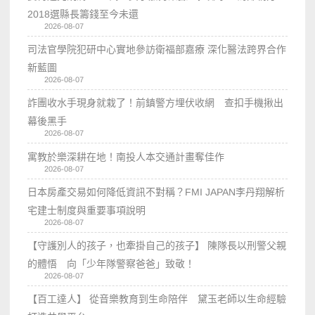
2018選縣長籌錢至今未還
2026-08-07
司法官學院犯研中心實地參訪衛福部嘉療 深化醫法跨界合作
新藍圖
2026-08-07
詐團收水手現身就栽了！前鎮警方埋伏收網 查扣手機揪出
幕後黑手
2026-08-07
寓教於樂深耕在地！南投人本交通計畫奪佳作
2026-08-07
日本房產交易如何降低資訊不對稱？FMI JAPAN李丹翔解析
宅建士制度與重要事項說明
2026-08-07
【守護別人的孩子，也牽掛自己的孩子】 陳隊長以刑警父親
的體悟 向「少年隊警察爸爸」致敬！
2026-08-07
【百工達人】 從音樂教育到生命陪伴 黛玉老師以生命經驗