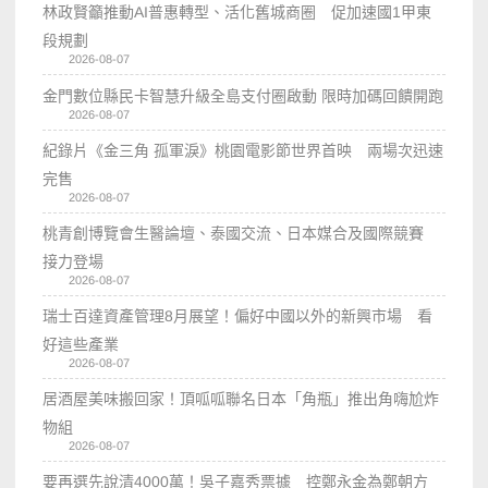
林政賢籲推動AI普惠轉型、活化舊城商圈 促加速國1甲東
段規劃
2026-08-07
金門數位縣民卡智慧升級全島支付圈啟動 限時加碼回饋開跑
2026-08-07
紀錄片《金三角 孤軍淚》桃園電影節世界首映 兩場次迅速
完售
2026-08-07
桃青創博覽會生醫論壇、泰國交流、日本媒合及國際競賽
接力登場
2026-08-07
瑞士百達資產管理8月展望！偏好中國以外的新興市場 看
好這些產業
2026-08-07
居酒屋美味搬回家！頂呱呱聯名日本「角瓶」推出角嗨尬炸
物組
2026-08-07
要再選先說清4000萬！吳子嘉秀票據 控鄭永金為鄭朝方