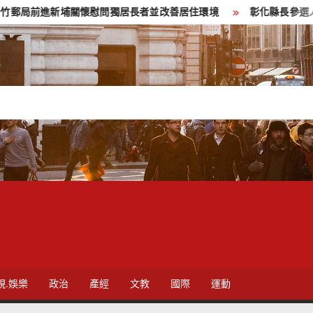
進新埔關懷慰問獨居長者並改善居住環境
彰化縣長參選人魏平政彰
視.娛樂
政治
產經
文教
國際
運動