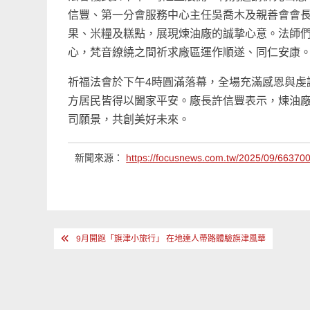
信豐、第一分會服務中心主任吳喬木及親善會會
果、米糧及糕點，展現煉油廠的誠摯心意。法師
心，梵音繚繞之間祈求廠區運作順遂、同仁安康
祈福法會於下午4時圓滿落幕，全場充滿感恩與虔
方居民皆得以闔家平安。廠長許信豐表示，煉油
司願景，共創美好未來。
新聞來源：
https://focusnews.com.tw/2025/09/663700
文
9月開跑「旗津小旅行」 在地達人帶路體驗旗津風華
章
導
覽