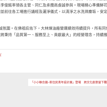
長李俊銘率領各主管、同仁及承攬商虔誠參與。現場精心準備鮮
們並前往各工場進行誦經及灑淨儀式，以清淨之水洗滌塵垢，安
。
誠氛圍。在佛祖庇佑下，大林煉油廠營運績效持續提升，所有同
廠將秉持「品質第一、服務至上、貢獻最大」的經營理念，持續
/
「小小聯合國–新住民青年設計展」登場 跨文化創意留下獨