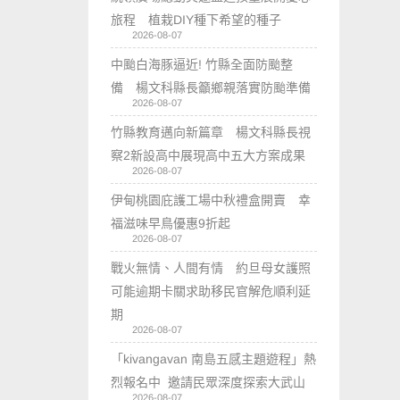
旅程 植栽DIY種下希望的種子
2026-08-07
中颱白海豚逼近! 竹縣全面防颱整
備 楊文科縣長籲鄉親落實防颱準備
2026-08-07
竹縣教育邁向新篇章 楊文科縣長視
察2新設高中展現高中五大方案成果
2026-08-07
伊甸桃園庇護工場中秋禮盒開賣 幸
福滋味早鳥優惠9折起
2026-08-07
戰火無情、人間有情 約旦母女護照
可能逾期卡關求助移民官解危順利延
期
2026-08-07
「kivangavan 南島五感主題遊程」熱
烈報名中 邀請民眾深度探索大武山
2026-08-07