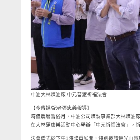
中油大林煉油廠 中元普渡祈福法會
【今傳媒/記者張忠義報導】
時值農曆習俗月，中油公司煉製事業部大林煉油廠
在大林蒲康樂活動中心舉辦「中元祈福法會」，
法會儀式於下午1時隆重展開，特別邀請佛光山慧