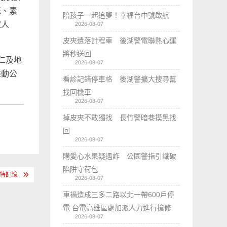
花、素
陪孩子一起追夢！幸福台中號啟航
定人
2026-08-07
皮夾遺落計程車 後湖警電聯熱心運
將秒送回
仁及地
2026-08-07
推動公
看診記錯停車格 後湖警擴大搜尋幫
找回機車
2026-08-07
掉皮夾不敢獨找 長竹警暗巷摸黑找
回
2026-08-07
購愛心水果疑遇詐 公園警指引識破
陷阱守荷包
特記憶
2026-08-07
車禍造成三多二路以北一帶600戶停
電 台電高雄區處加派人力進行搶修
2026-08-07