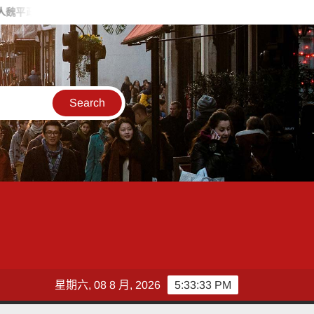
化造勢 喊福利超越六都承接王惠美施政再升級
台灣郵政協會攜
星期六, 08 8 月, 2026
5:33:34 PM