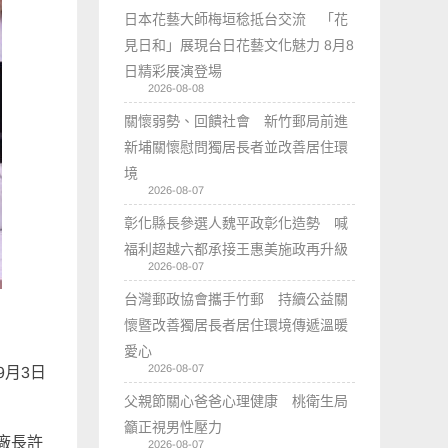
日本花藝大師梅垣稔抵台交流 「花
見日和」展現台日花藝文化魅力 8月8
日精彩展演登場
2026-08-08
關懷弱勢、回饋社會 新竹郵局前進
新埔關懷慰問獨居長者並改善居住環
境
2026-08-07
彰化縣長參選人魏平政彰化造勢 喊
福利超越六都承接王惠美施政再升級
2026-08-07
台灣郵政協會攜手竹郵 持續公益關
懷暨改善獨居長者居住環境傳遞溫暖
愛心
2026-08-07
9月3日
父親節關心爸爸心理健康 桃衛生局
籲正視男性壓力
廠長許
2026-08-07