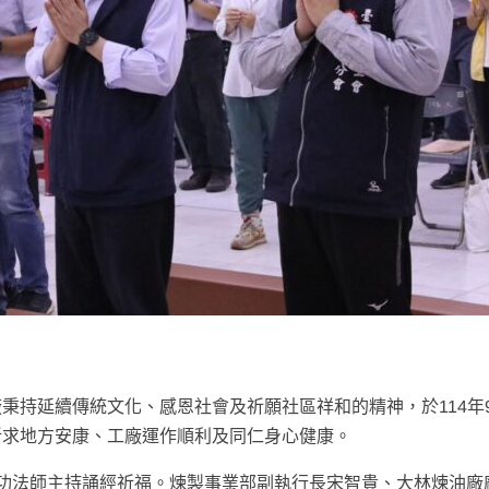
秉持延續傳統文化、感恩社會及祈願社區祥和的精神，於114年
祈求地方安康、工廠運作順利及同仁身心健康。
功法師主持誦經祈福。煉製事業部副執行長宋智貴、大林煉油廠