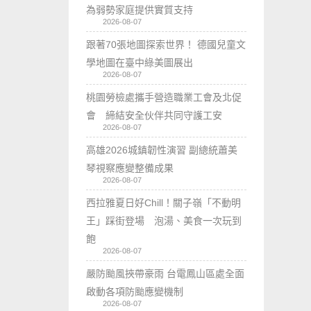
為弱勢家庭提供實質支持
2026-08-07
跟著70張地圖探索世界！ 德國兒童文
學地圖在臺中綠美圖展出
2026-08-07
桃園勞檢處攜手營造職業工會及北促
會 締結安全伙伴共同守護工安
2026-08-07
高雄2026城鎮韌性演習 副總統蕭美
琴視察應變整備成果
2026-08-07
西拉雅夏日好Chill！關子嶺「不動明
王」踩街登場 泡湯、美食一次玩到
飽
2026-08-07
嚴防颱風挾帶豪雨 台電鳳山區處全面
啟動各項防颱應變機制
2026-08-07