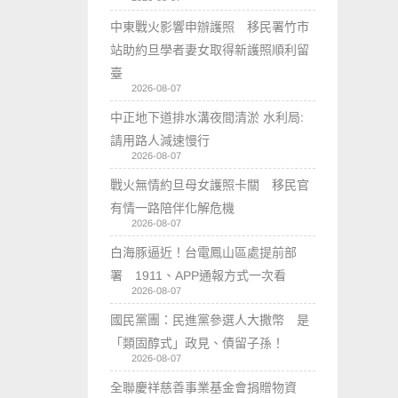
中東戰火影響申辦護照 移民署竹市
站助約旦學者妻女取得新護照順利留
臺
2026-08-07
中正地下道排水溝夜間清淤 水利局:
請用路人減速慢行
2026-08-07
戰火無情約旦母女護照卡關 移民官
有情一路陪伴化解危機
2026-08-07
白海豚逼近！台電鳳山區處提前部
署 1911、APP通報方式一次看
2026-08-07
國民黨團：民進黨參選人大撒幣 是
「類固醇式」政見、債留子孫！
2026-08-07
全聯慶祥慈善事業基金會捐贈物資