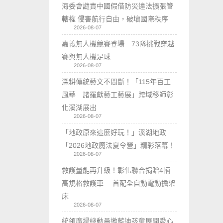
海委會譴責中國假借防災違法擴張管
轄權 侵害航行自由，破壞國際秩序
2026-08-07
嘉義無人機競賽登場 73隊挑戰穿越
賽與無人機足球
2026-08-07
深耕傳統藝文不間斷！「115年百工
風華 諸羅獻藝工藝展」跨域移師彰
化溪湖展出
2026-08-07
「地政原來這麼好玩！」溪湖地政
「2026地政魔法夏令營」精彩落幕！
2026-08-07
救護量能再升級！彰化聯合捐贈4輛
高規格救護車 首配全自動電動擔架
床
2026-08-07
統領廣場總動員邀藍迪孩童展開愛心