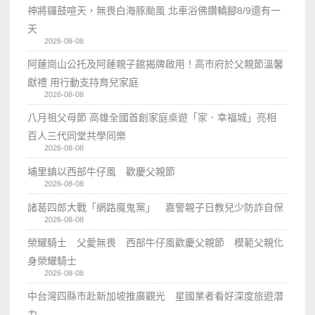
神將鑼鼓喧天，無畏白海豚颱風 北車浴佛鑽轎腳8/9還有一
天
2026-08-08
阿蓮崗山公托及阿蓮親子館揭牌啟用！高市府於父親節溫馨
獻禮 用行動支持育兒家庭
2026-08-08
八月祖父母節 高雄全國首創家庭桌遊「家．幸福城」亮相
百人三代同堂共學同樂
2026-08-08
埔里鎮以西部牛仔風 歡慶父親節
2026-08-08
諸葛四郎大戰「網路魔鬼黨」 嘉警親子日教兒少防詐自保
2026-08-08
榮耀騎士 父愛無畏 西部牛仔風歡慶父親節 模範父親化
身榮耀騎士
2026-08-08
中台灣四縣市赴新加坡推廣觀光 星國業者看好深度旅遊潛
力