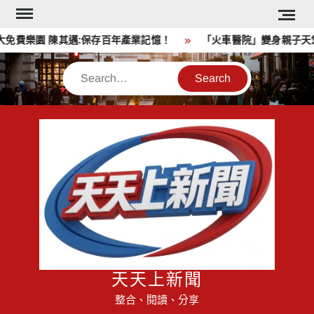
Skip
to
費樂園 陳其邁:保存百年產業記憶！
「火車醫院」變身親子天堂
content
Search
天天上新聞
整合、閱讀、分享