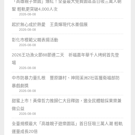
「高雄親子樂園」爆紅！全臺最大免費園區首日吸三萬人朝
聖 輕軌更突破4,000人次
2026-08-08
起於無心成於熱愛 王貴嬋現代水墨個展
2026-08-08
彰化市模範父親表揚活動
2026-08-08
2026王功漁火節88節連二天 祈福嘉年華千人烤蚵首先登
場
2026-08-08
中市防暴力量扎根 豐原鎌村、神岡溪洲2社區獲衛福部防
暴戲劇獎
2026-08-08
甜蜜上市！黃偉哲力推歸仁大目釋迦，邀全民體驗採果樂兼
做公益
2026-08-08
全臺規模最大「高雄親子遊樂園區」首日狂吸三萬人潮 輕軌
運量成長20倍