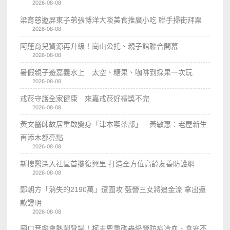
2026-08-08
梁育慈邀屏東子弟張博洋大啖美食推廣小吃 聯手掃街拜票
2026-08-08
阿蓮育兒資源再升級！崗山公托、親子館聯合開幕
2026-08-08
暑假親子遊嘉義水上 太空、糖果、咖啡到採果一次玩
2026-08-08
戒菸守護全家健康 來嘉戒菸好禮獎不完
2026-08-08
黃文醫師故居重啟變身「津本喫茶部」 黃敏惠：老屋新生
再添木都亮點
2026-08-08
新樓醫深入社區首攜復興里 打造全方位高齡友善防護網
2026-08-08
鄭朝方「消失的2190萬」遭圍攻 藍營三女將追金流 拿出還
款證明
2026-08-08
廟口音樂會熱鬧登場！柯志恩重砲轟綠營防疫冷血、食安不