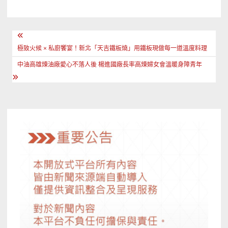
文
章
極致火候 × 私廚饗宴！新北「天吉鐵板燒」用鐵板現做每一道溫度料理
導
中油高雄煉油廠愛心不落人後 楊進國廠長率高煉婦女會溫暖身障青年
覽