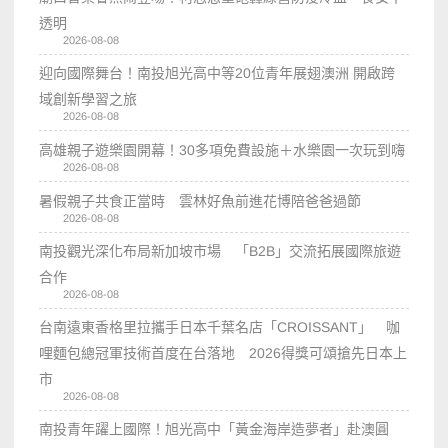
透明
2026-08-08
迎向國際舞台！南投旭光高中等20位青年展翅澳洲 開啟跨
域創新學習之旅
2026-08-08
高雄親子遊樂園開幕！30多項免費設施＋水樂園一次玩到嗨
2026-08-08
暑假親子共食正當時 雲林好魚前進花博陪爸爸過節
2026-08-08
南投觀光深化布局新加坡市場 「B2B」交流拓展國際旅遊
合作
2026-08-08
台南遠東香格里拉攜手日本千葉名店「CROISSANT」 咖
哩麵包總冠軍技術首度在台落地 2026得獎可頌搶先日本上
市
2026-08-08
南投青年躍上國際！旭光高中「黃金海岸造夢者」赴澳圓