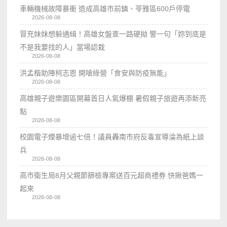
車輛機械故障暴衝 造成高雄市前鎮、苓雅區600戶停電
2026-08-08
冒充妹妹想躲通緝！高雄女盤查一路硬拗 警一句「妳到底是
不是我要找的人」當場認栽
2026-08-08
洪孟楷助陣柯志恩 開嗆綠營「食安與防疫無能」
2026-08-08
高雄親子遊樂園區開幕首日人氣爆棚 暑假親子旅遊再添新亮
點
2026-08-08
校園電子煙暴增逾七倍！議員轟南市府反毒宣導淪為紙上談
兵
2026-08-08
高市衛生局8月父親節篩檢專案送百元超商禮券 快揪爸媽一
起來
2026-08-08