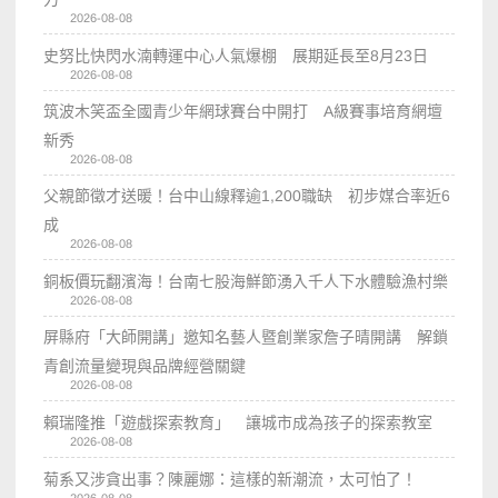
2026-08-08
史努比快閃水湳轉運中心人氣爆棚 展期延長至8月23日
2026-08-08
筑波木笑盃全國青少年網球賽台中開打 A級賽事培育網壇
新秀
2026-08-08
父親節徵才送暖！台中山線釋逾1,200職缺 初步媒合率近6
成
2026-08-08
銅板價玩翻濱海！台南七股海鮮節湧入千人下水體驗漁村樂
2026-08-08
屏縣府「大師開講」邀知名藝人暨創業家詹子晴開講 解鎖
青創流量變現與品牌經營關鍵
2026-08-08
賴瑞隆推「遊戲探索教育」 讓城市成為孩子的探索教室
2026-08-08
菊系又涉貪出事？陳麗娜：這樣的新潮流，太可怕了！