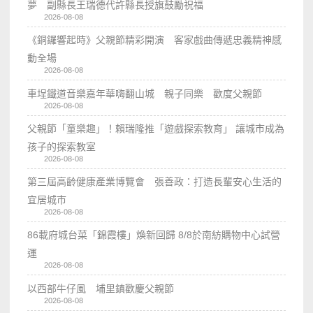
夢 副縣長王瑞德代許縣長授旗鼓勵祝福
2026-08-08
《銅鑼響起時》父親節精彩開演 客家戲曲傳遞忠義精神感
動全場
2026-08-08
車埕鐵道音樂嘉年華嗨翻山城 親子同樂 歡度父親節
2026-08-08
父親節「童樂趣」！賴瑞隆推「遊戲探索教育」 讓城市成為
孩子的探索教室
2026-08-08
第三屆高齡健康產業博覽會 張善政：打造長輩安心生活的
宜居城市
2026-08-08
86載府城台菜「錦霞樓」煥新回歸 8/8於南紡購物中心試營
運
2026-08-08
以西部牛仔風 埔里鎮歡慶父親節
2026-08-08