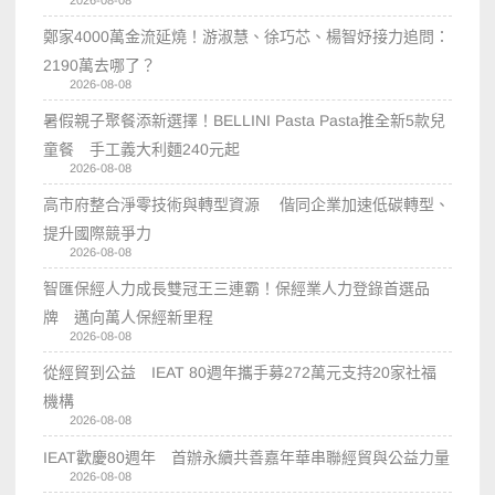
2026-08-08
鄭家4000萬金流延燒！游淑慧、徐巧芯、楊智妤接力追問：
2190萬去哪了？
2026-08-08
暑假親子聚餐添新選擇！BELLINI Pasta Pasta推全新5款兒
童餐 手工義大利麵240元起
2026-08-08
高市府整合淨零技術與轉型資源 偕同企業加速低碳轉型、
提升國際競爭力
2026-08-08
智匯保經人力成長雙冠王三連霸！保經業人力登錄首選品
牌 邁向萬人保經新里程
2026-08-08
從經貿到公益 IEAT 80週年攜手募272萬元支持20家社福
機構
2026-08-08
IEAT歡慶80週年 首辦永續共善嘉年華串聯經貿與公益力量
2026-08-08