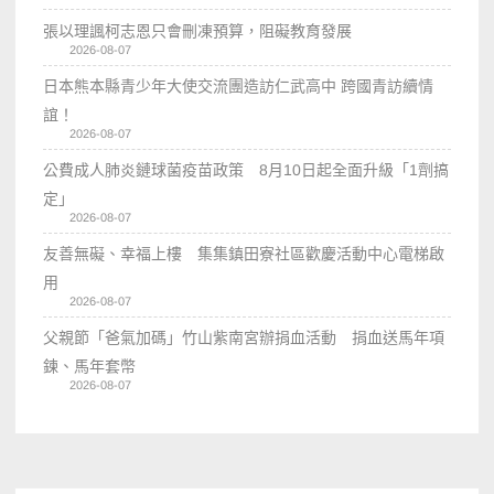
張以理諷柯志恩只會刪凍預算，阻礙教育發展
2026-08-07
日本熊本縣青少年大使交流團造訪仁武高中 跨國青訪續情
誼！
2026-08-07
公費成人肺炎鏈球菌疫苗政策 8月10日起全面升級「1劑搞
定」
2026-08-07
友善無礙、幸福上樓 集集鎮田寮社區歡慶活動中心電梯啟
用
2026-08-07
父親節「爸氣加碼」竹山紫南宮辦捐血活動 捐血送馬年項
鍊、馬年套幣
2026-08-07