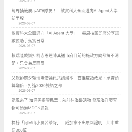
2026-08-07
每周抽籤展示AI神隊友！ 敏實科大全面邁向AI Agent大學
新里程
2026-08-07
敏實科大全面邁向「AI Agent 大學」 每周抽籤即席分享讓
數位助手落實日常
2026-08-07
賴瑞隆競辦批柯志恩連陳其邁市府目前的施政方向都搞不清
楚，只會為反而反
2026-08-07
父親節前夕賴瑞隆偕議員共讀繪本 首推雙語政見、承諾預
算翻倍，打造2030雙語之都
2026-08-07
颱風來了 海保署提醒民眾：勿前往海邊活動 發現海洋廢棄
物可透過MDCN通報
2026-08-07
標榜「阿里山小農苦茶籽」 威加拿不出原料證明 北市重
罰300萬