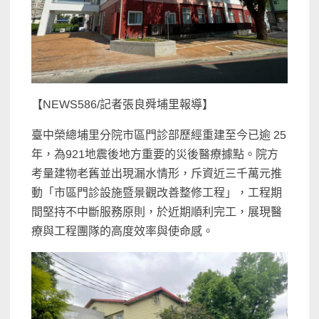
【NEWS586/記者張良舜埔里報導】
臺中榮總埔里分院市區門診部歷經重建至今已逾 25
年，為921地震後地方重要的災後醫療據點。院方
考量建物老舊並出現漏水情形，斥資近三千萬元推
動「市區門診設施暨景觀改善整修工程」，工程期
間堅持不中斷服務原則，於近期順利完工，展現醫
療與工程團隊的高度效率與使命感。