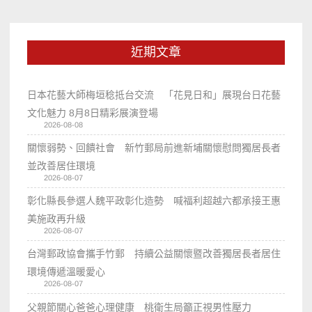
近期文章
日本花藝大師梅垣稔抵台交流 「花見日和」展現台日花藝
文化魅力 8月8日精彩展演登場
2026-08-08
關懷弱勢、回饋社會 新竹郵局前進新埔關懷慰問獨居長者
並改善居住環境
2026-08-07
彰化縣長參選人魏平政彰化造勢 喊福利超越六都承接王惠
美施政再升級
2026-08-07
台灣郵政協會攜手竹郵 持續公益關懷暨改善獨居長者居住
環境傳遞溫暖愛心
2026-08-07
父親節關心爸爸心理健康 桃衛生局籲正視男性壓力