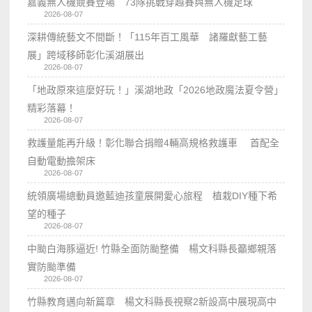
嘉義無人機競賽登場 73隊挑戰穿越賽與無人機足球
2026-08-07
深耕傳統藝文不間斷！「115年百工風華 諸羅獻藝工藝
展」跨域移師彰化溪湖展出
2026-08-07
「地政原來這麼好玩！」溪湖地政「2026地政魔法夏令營」
精彩落幕！
2026-08-07
救護量能再升級！彰化聯合捐贈4輛高規格救護車 首配全
自動電動擔架床
2026-08-07
統領廣場總動員邀藍迪孩童展開愛心旅程 植栽DIY種下希
望的種子
2026-08-07
中颱白海豚逼近! 竹縣全面防颱整備 楊文科縣長籲鄉親落
實防颱準備
2026-08-07
竹縣教育邁向新篇章 楊文科縣長視察2新設高中展現高中