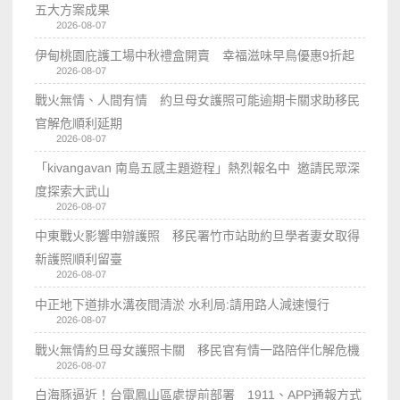
五大方案成果
2026-08-07
伊甸桃園庇護工場中秋禮盒開賣 幸福滋味早鳥優惠9折起
2026-08-07
戰火無情、人間有情 約旦母女護照可能逾期卡關求助移民
官解危順利延期
2026-08-07
「kivangavan 南島五感主題遊程」熱烈報名中 邀請民眾深
度探索大武山
2026-08-07
中東戰火影響申辦護照 移民署竹市站助約旦學者妻女取得
新護照順利留臺
2026-08-07
中正地下道排水溝夜間清淤 水利局:請用路人減速慢行
2026-08-07
戰火無情約旦母女護照卡關 移民官有情一路陪伴化解危機
2026-08-07
白海豚逼近！台電鳳山區處提前部署 1911、APP通報方式