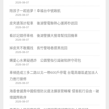
2026-08-07
陪孩子一起追夢！幸福台中號啟航
2026-08-07
皮夾遺落計程車 後湖警電聯熱心運將秒送回
2026-08-07
看診記錯停車格 後湖警擴大搜尋幫找回機車
2026-08-07
掉皮夾不敢獨找 長竹警暗巷摸黑找回
2026-08-07
購愛心水果疑遇詐 公園警指引識破陷阱守荷包
2026-08-07
車禍造成三多二路以北一帶600戶停電 台電高雄區處加派人
力進行搶修
2026-08-07
海委會譴責中國假借防災違法擴張管轄權 侵害航行自由，破
壞國際秩序
2026-08-07