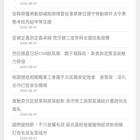
2026-08-07
投縣榮獲勞動部補助辦理督促事業單位遵守勞動條件法令業
務考核丙組甲等佳績
2026-08-07
從被定義到定義卓越 梵莎爾三度參與全國技能競賽
2026-08-07
西拉雅夏日好Chill掀高潮 關子嶺踩街、美食與泥漿溫泉魅
力齊發
2026-08-07
桃園營造相關職業工會攜手北區職安促進會 張善政：深化
合作打造安全職場
2026-08-07
推動原住民就業與部落創新 高市勞工局原氣補給計畫趕快去
報名
2026-08-07
國際寵物節，不只是曬毛孩 薛兆基盼發展寵物經濟新商機
打造毛孩友善城市
2026-08-07