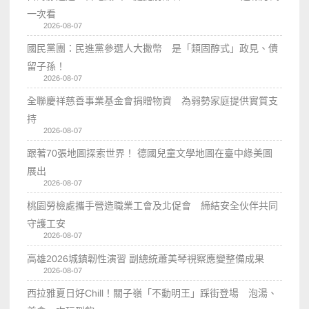
一次看
2026-08-07
國民黨團：民進黨參選人大撒幣 是「類固醇式」政見、債
留子孫！
2026-08-07
全聯慶祥慈善事業基金會捐贈物資 為弱勢家庭提供實質支
持
2026-08-07
跟著70張地圖探索世界！ 德國兒童文學地圖在臺中綠美圖
展出
2026-08-07
桃園勞檢處攜手營造職業工會及北促會 締結安全伙伴共同
守護工安
2026-08-07
高雄2026城鎮韌性演習 副總統蕭美琴視察應變整備成果
2026-08-07
西拉雅夏日好Chill！關子嶺「不動明王」踩街登場 泡湯、