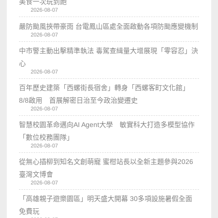
美食一次玩到飽
2026-08-07
嚴防颱風挾帶豪雨 台電鳳山區處全面啟動各項防颱應變機制
2026-08-07
中市警主動出擊精準執法 毒駕查緝量大增展現「零容忍」決
心
2026-08-07
百年歷史建築「西螺街長宿舍」轉身「西螺客町文化館」
8/8啟用 首展解密日治至今政治變遷史
2026-08-07
智慧校園革命邁向AI Agent大學 敏實科大打造多模型協作
「數位校務團隊」
2026-08-07
從無心插柳到知名文創萌寵 蜜柑站長以全新主題參與2026
臺灣文博會
2026-08-07
「高雄親子遊樂園區」明天盛大開幕 30多項設施暑假全面
免費玩