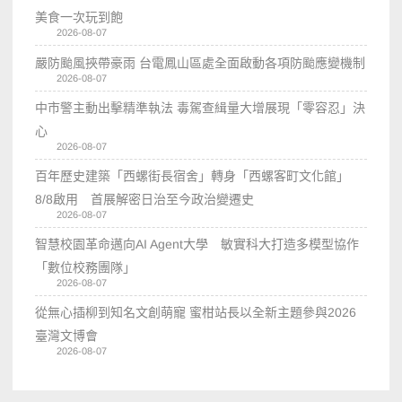
美食一次玩到飽
2026-08-07
嚴防颱風挾帶豪雨 台電鳳山區處全面啟動各項防颱應變機制
2026-08-07
中市警主動出擊精準執法 毒駕查緝量大增展現「零容忍」決
心
2026-08-07
百年歷史建築「西螺街長宿舍」轉身「西螺客町文化館」
8/8啟用 首展解密日治至今政治變遷史
2026-08-07
智慧校園革命邁向AI Agent大學 敏實科大打造多模型協作
「數位校務團隊」
2026-08-07
從無心插柳到知名文創萌寵 蜜柑站長以全新主題參與2026
臺灣文博會
2026-08-07