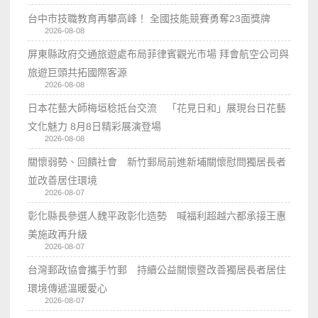
台中市技職教育再攀高峰！ 全國技能競賽勇奪23面獎牌
2026-08-08
屏東縣政府交通旅遊處布局菲律賓觀光市場 拜會航空公司與
旅遊巨頭共拓國際客源
2026-08-08
日本花藝大師梅垣稔抵台交流 「花見日和」展現台日花藝
文化魅力 8月8日精彩展演登場
2026-08-08
關懷弱勢、回饋社會 新竹郵局前進新埔關懷慰問獨居長者
並改善居住環境
2026-08-07
彰化縣長參選人魏平政彰化造勢 喊福利超越六都承接王惠
美施政再升級
2026-08-07
台灣郵政協會攜手竹郵 持續公益關懷暨改善獨居長者居住
環境傳遞溫暖愛心
2026-08-07