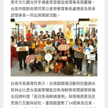
南市文化觀光伴手禮產業發展協會理事長張慶鐘、
台南市糕餅商業同業公會榮譽理事長盧禮泉及蔡承
諺理事長一同出席開館活動。
台南市長黃偉哲表示，台南館開場活動特別邀請米
其林必比登台南謝掌櫃虱目魚海鮮粥老闆謝憲樑端
出招牌料理「虱目魚海鮮總匯粥」與現場貴賓及民
眾進行互動與試吃。臺南館邀集了14間美食店家、