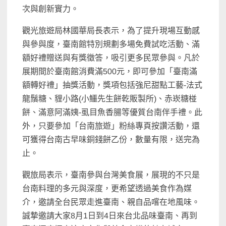
次與創新實力。
觀光旅遊局林國華局長表示，為了提升現場互動感
與參與度，臺南館特別規劃多場免費試吃活動、滿
額好禮贈送與有獎徵答，吸引更多民眾參與。凡於
展期間於臺南館消費滿500元，即可參加「臺南滿
額轉好禮」抽獎活動，獎項包括強尼甜點工藝-法式
龍鬚糖、貍小路(小鱷先生餅乾販製所)、赤崁糖椪
餅、滿意阿滿姨-虱目魚香腸等優質台南伴手禮。此
外，只要參加「台南旅遊」粉絲專頁按讚活動，還
可獲得台南古早味銅錢餅乙份，數量有限，送完為
止。
觀旅局表示，臺南參與台灣美食展，展現的不只是
台南料理的多元與深度，更希望透過美食作為媒
介，邀請全台民眾走進臺南、親自品嚐在地風味。
誠摯邀請大家8月1日到4日來台北品味臺南、再到