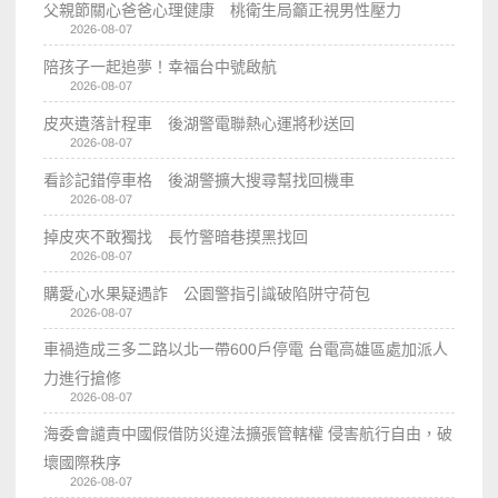
父親節關心爸爸心理健康 桃衛生局籲正視男性壓力
2026-08-07
陪孩子一起追夢！幸福台中號啟航
2026-08-07
皮夾遺落計程車 後湖警電聯熱心運將秒送回
2026-08-07
看診記錯停車格 後湖警擴大搜尋幫找回機車
2026-08-07
掉皮夾不敢獨找 長竹警暗巷摸黑找回
2026-08-07
購愛心水果疑遇詐 公園警指引識破陷阱守荷包
2026-08-07
車禍造成三多二路以北一帶600戶停電 台電高雄區處加派人
力進行搶修
2026-08-07
海委會譴責中國假借防災違法擴張管轄權 侵害航行自由，破
壞國際秩序
2026-08-07