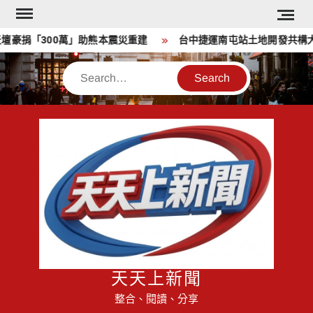
Skip
to
豪捐「300萬」助熊本震災重建
台中捷運南屯站土地開發共構大樓
content
Search
天天上新聞
整合、閱讀、分享