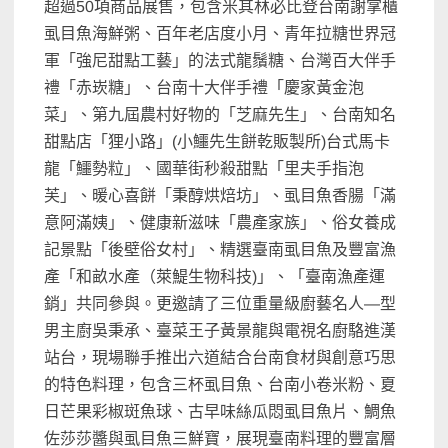
超過50項商品展售，包含米其林必比登台南謝掌櫃
虱目魚海鮮粥、百年老店度小月、青年拉糖世界冠
軍「強尼甜點工藝」的法式龍鬚糖、台灣百大伴手
禮「赤崁糖」、台南十大伴手禮「慶家黃金泡
菜」、第九屆農村好物的「芝麻先生」、台南知名
甜點店「狸小路」(小鱷先生餅乾販製所)台式馬卡
龍「鱷勢粒」、國華街秒殺甜點「里夫手指泡
芙」、暖心喜餅「秉醇烘焙坊」、虱目魚香腸「滿
意阿滿姨」、健康新滋味「農產家族」、俗女養成
記景點「後壁俗女村」、精選臺南虱目魚及豐富漁
產「和畝水產（萊鯷生物科技)」、「臺南漁產運
銷」共同參與。更邀請了三位重量級廚藝名人—型
男主廚吳秉承、臺菜王子黃景龍與電視名廚駱進漢
站台，現場聯手推出六道結合台南食材與創意巧思
的特色料理，包含三杯虱目魚、台南小卷米粉、夏
日芒果彩椒斑魚球、古早味絲瓜悶虱目魚片、鯛魚
佐莎莎醬與虱目魚三鮮寶，展現臺南料理的豐富層