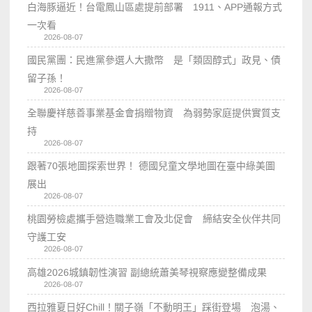
白海豚逼近！台電鳳山區處提前部署 1911、APP通報方式
一次看
2026-08-07
國民黨團：民進黨參選人大撒幣 是「類固醇式」政見、債
留子孫！
2026-08-07
全聯慶祥慈善事業基金會捐贈物資 為弱勢家庭提供實質支
持
2026-08-07
跟著70張地圖探索世界！ 德國兒童文學地圖在臺中綠美圖
展出
2026-08-07
桃園勞檢處攜手營造職業工會及北促會 締結安全伙伴共同
守護工安
2026-08-07
高雄2026城鎮韌性演習 副總統蕭美琴視察應變整備成果
2026-08-07
西拉雅夏日好Chill！關子嶺「不動明王」踩街登場 泡湯、