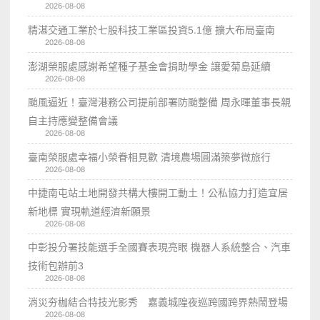
2026-08-08
精湛交通工業於七股科技工業區投資5.1億 擴大布局臺南
2026-08-08
澎湖榮服處感謝希望種子基金會捐助學金 讓愛菊島延續
2026-08-08
颱風逼近！臺灣港務公司提前部署防颱整備 周永暉董事長親
自主持應變整備會議
2026-08-08
臺南榮服處幸福小榮眷相見歡 清境農場圓滿築夢微旅行
2026-08-08
中捷南屯站土地開發共構大樓開工動土！公私協力打造宜居
新地標 實現軌道經濟新願景
2026-08-08
中彰投分署技能選手全國賽表現亮眼 機器人系統整合、汽車
技術包辦前3
2026-08-08
消災夯枷結合特技光影秀 嘉義城隍夜巡跨國跨界熱鬧登場
2026-08-08