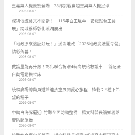
嘉義無人機競賽登場 73隊挑戰穿越賽與無人機足球
2026-08-07
深耕傳統藝文不間斷！「115年百工風華 諸羅獻藝工藝
展」跨域移師彰化溪湖展出
2026-08-07
「地政原來這麼好玩！」溪湖地政「2026地政魔法夏令營」
精彩落幕！
2026-08-07
救護量能再升級！彰化聯合捐贈4輛高規格救護車 首配全
自動電動擔架床
2026-08-07
統領廣場總動員邀藍迪孩童展開愛心旅程 植栽DIY種下希
望的種子
2026-08-07
中颱白海豚逼近! 竹縣全面防颱整備 楊文科縣長籲鄉親落
實防颱準備
2026-08-07