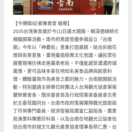
【今傳媒/記者陳貴堂 報導】
2025台灣美食展於今(1)日盛大開展，賴清德總統也
親臨開幕活動。南市府再度受邀參展設立「台南
館」今年以「神農街」意象打造展館，結合彩繪花
燈與街景意象，重現臺南經典文化氛圍，讓民眾在
展覽現場彷彿走進臺南老街，不僅能感受濃濃府城
風情，更可品味多家在地知名美食品牌與創意料
理，體驗臺南作為美食之都的魅力。台南館開館活
動，特別邀請主辦單位財團法人台灣觀光協會葉菊
蘭榮譽會長、簡余晏會長及行政院客家委員會古秀
妃主委蒞臨同台，台南市政府策展團隊觀光旅遊局
丁玲琍專門委員、經濟發展局蕭富仁副局長、農業
局漁業科陳惠珍科長，以及台南在地觀光公協會包
括台南市府城文化觀光產業協會理事長蔡仁惠、台