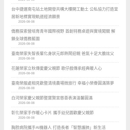
台中捷運南屯站土地開發共構大樓開工動土 公私協力打造宜
居新地標實現軌道經濟願景
2026-08-08
僑務探索營培育青年國際視野 首創特務桌遊與實境闖關 解
鎖全球僑務藍圖
2026-08-08
臺南榮家失智長輩化身狀元郎熱鬧迎親 爸氣十足大膽炫父
2026-08-08
花蓮榮家立秋傳愛慶父親節 歌仔戲傳承經典暖人心
2026-08-08
臺南榮服處相見歡暨清境農場微旅行 幸福小榮眷圓滿築夢
2026-08-08
白河榮家慶父親節暨寶賢宮慈善表演溫馨圓滿
2026-08-08
彰化榮家手作暖心卡片 攜手幼兒園歡慶父親節
2026-08-08
胸腔病院攜手AI機器人 打造長者「智慧護肺」新生活