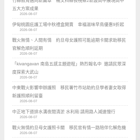
竹縣教育邁向新篇章 楊文科縣長視察2新設高中展現高中
五大方案成果
2026-08-07
伊甸桃園庇護工場中秋禮盒開賣 幸福滋味早鳥優惠9折起
2026-08-07
戰火無情、人間有情 約旦母女護照可能逾期卡關求助移民
官解危順利延期
2026-08-07
「kivangavan 南島五感主題遊程」熱烈報名中 邀請民眾深
度探索大武山
2026-08-07
中東戰火影響申辦護照 移民署竹市站助約旦學者妻女取得
新護照順利留臺
2026-08-07
中正地下道排水溝夜間清淤 水利局:請用路人減速慢行
2026-08-07
戰火無情約旦母女護照卡關 移民官有情一路陪伴化解危機
2026-08-07