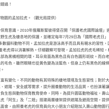
別錯過！
動物園的孟加拉虎。（觀光局提供）
保育意識，2010年俄羅斯聖彼得堡召開「保護老虎國際論壇」
野生虎及棲息地的保護，並確定每年7月29日為「國際老虎日」
，與大多數貓科動物不同，孟加拉虎是游泳高手而且具有親水的習性，
隻老虎得以消暑解熱。仔細觀察可發現，孟加拉虎的虎毛稀短，
尾部為黑橘相間的環，耳朵背面為黑色且有白色圓形斑紋。而白
色的毛色，雖然眼睛也從黃色變為淡藍色，但身上仍有黑色的線
同。
且富有變化，不同的動物有其特殊的棲地環境及生態習性；對於
耍、遮陽、安全感等需求，提升圈養動物的生活品質，也扮演著
肩負生態與動物保育教育使命，同時，為提升園區動物福祉，壽
拉虎「阿生」及「二妞」搭建兩層棲架提供遮陽及避雨空間，提
見面會，由照養老虎的保育員向大小朋友介紹剛加入壽山動物園