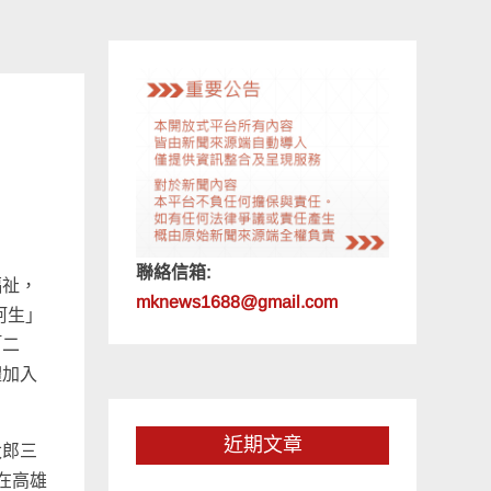
聯絡信箱:
福祉，
mknews1688@gmail.com
阿生」
「二
體加入
近期文章
太郎三
將在高雄