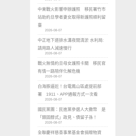
中東戰火影響申辦護照 移民署竹市
站助約旦學者妻女取得新護照順利留
臺
2026-08-07
中正地下道排水溝夜間清淤 水利局:
請用路人減速慢行
2026-08-07
戰火無情約旦母女護照卡關 移民官
有情一路陪伴化解危機
2026-08-07
白海豚逼近！台電鳳山區處提前部
署 1911、APP通報方式一次看
2026-08-07
國民黨團：民進黨參選人大撒幣 是
「類固醇式」政見、債留子孫！
2026-08-07
全聯慶祥慈善事業基金會捐贈物資