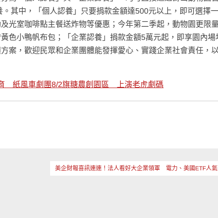
/）進行線上捐款認養。其中，「個人認養」只要捐款金額達500元以上，即可選擇
動及光室咖啡點主餐送炸物等優惠；今年第二季起，動物園更限
元者贈黃色小鴨帆布包；「企業認養」捐款金額5萬元起，即享園內場
饋方案，歡迎民眾和企業團體能發揮愛心、實踐企業社會責任，
育 紙風車劇團8/2旗糖農創園區 上演老虎劇碼
美企財報喜訊連連！法人看好大企業領軍 電力、美國ETF人