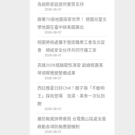
為弱勢家庭提供實質支持
2026-08-07
跟著70張地圖探索世界！ 德國兒童文
學地圖在臺中綠美圖展出
2026-08-07
桃園勞檢處攜手營造職業工會及北促
會 締結安全伙伴共同守護工安
2026-08-07
高雄2026城鎮韌性演習 副總統蕭美
琴視察應變整備成果
2026-08-07
西拉雅夏日好Chill！關子嶺「不動明
王」踩街登場 泡湯、美食一次玩到
飽
2026-08-07
嚴防颱風挾帶豪雨 台電鳳山區處全面
啟動各項防颱應變機制
2026-08-07