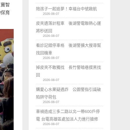
人竇智
陪孩子一起追夢！幸福台中號啟航
物保育
2026-08-07
皮夾遺落計程車 後湖警電聯熱心運
將秒送回
2026-08-07
看診記錯停車格 後湖警擴大搜尋幫
找回機車
2026-08-07
掉皮夾不敢獨找 長竹警暗巷摸黑找
回
2026-08-07
購愛心水果疑遇詐 公園警指引識破
陷阱守荷包
2026-08-07
車禍造成三多二路以北一帶600戶停
電 台電高雄區處加派人力進行搶修
2026-08-07