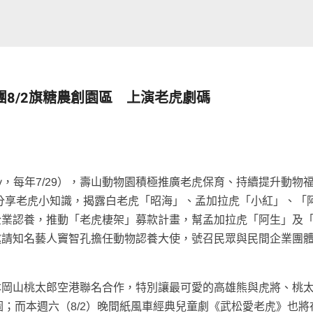
8/2旗糖農創園區 上演老虎劇碼
ger Day，每年7/29），壽山動物園積極推廣老虎保育、持續提升動物
 社群分享老虎小知識，揭露白老虎「昭海」、孟加拉虎「小紅」、「
企業認養，推動「老虎棲架」募款計畫，幫孟加拉虎「阿生」及
邀請知名藝人竇智孔擔任動物認養大使，號召民眾與民間企業團
本岡山桃太郎空港聯名合作，特別讓最可愛的高雄熊與虎將、桃
E 貼圖；而本週六（8/2）晚間紙風車經典兒童劇《武松愛老虎》也