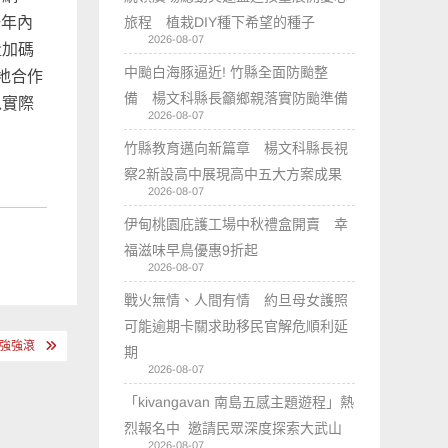
旅程 植栽DIY種下希望的種子
一年內
2026-08-07
量加碼
中颱白海豚逼近! 竹縣全面防颱整
地合作
備 楊文科縣長籲鄉親落實防颱準備
以實際
2026-08-07
竹縣教育邁向新篇章 楊文科縣長視
察2新設高中展現高中五大方案成果
2026-08-07
伊甸桃園庇護工場中秋禮盒開賣 幸
福滋味早鳥優惠9折起
2026-08-07
戰火無情、人間有情 約旦母女護照
可能逾期卡關求助移民官解危順利延
氣強強滾
期
2026-08-07
「kivangavan 南島五感主題遊程」熱
烈報名中 邀請民眾深度探索大武山
2026-08-07