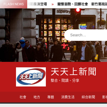
Skip
 8月8日精彩展演登場
FLASH NEWS
關懷弱勢、回饋社會 新竹郵局前進新埔
to
content
Search
天天上新聞
整合、閱讀、分享
社會
地方
專題
消費生活
綜合新聞
影