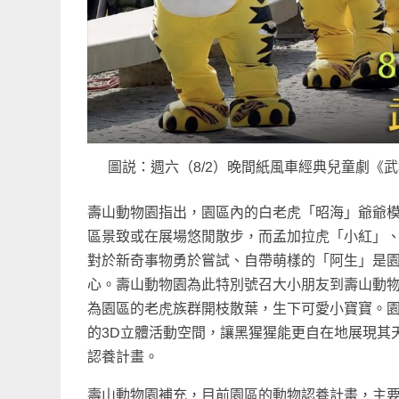
圖説：週六（8/2）晚間紙風車經典兒童劇《
壽山動物園指出，園區內的白老虎「昭海」爺爺模
區景致或在展場悠閒散步，而孟加拉虎「小紅」
對於新奇事物勇於嘗試、自帶萌樣的「阿生」是
心。壽山動物園為此特別號召大小朋友到壽山動
為園區的老虎族群開枝散葉，生下可愛小寶寶。
的3D立體活動空間，讓黑猩猩能更自在地展現其
認養計畫。
壽山動物園補充，目前園區的動物認養計畫，主