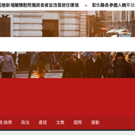
關懷慰問獨居長者並改善居住環境
彰化縣長參選人魏平政彰化造勢
視.娛樂
政治
產經
文教
國際
運動