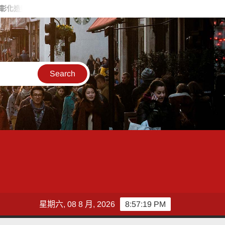
 喊福利超越六都承接王惠美施政再升級
台灣郵政協會攜手竹郵
星期六, 08 8 月, 2026
8:57:20 PM