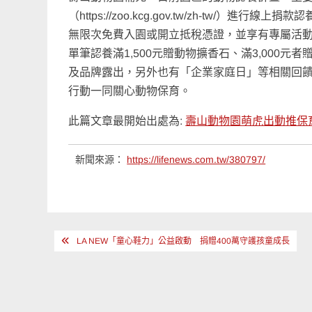
（https://zoo.kcg.gov.tw/zh-tw
無限次免費入園或開立抵稅憑證，並享有專屬活
單筆認養滿1,500元贈動物擴香石、滿3,000
及品牌露出，另外也有「企業家庭日」等相關回
行動一同關心動物保育。
此篇文章最開始出處為:
壽山動物園萌虎出動推保
新聞來源：
https://lifenews.com.tw/380797/
文
LA NEW「童心鞋力」公益啟動 捐贈400萬守護孩童成長
章
導
覽