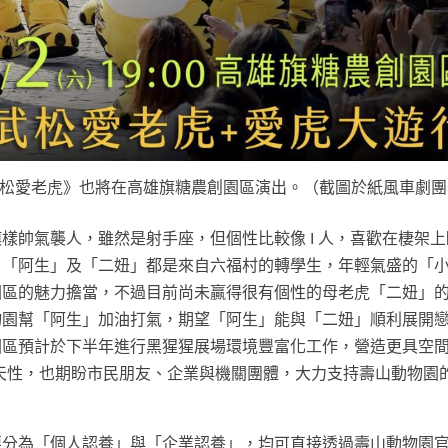
武松愛老虎》也將在高雄旗糖農創園區演出。（截圖於紙風車劇團F
樣帥氣襲人，雖然是射手座，但個性比較像 I 人，喜歡在棲架
、「阿生」及「二妞」都是來自六福村的轉學生，年輕氣盛的「
園區的魅力擔當，不過目前尚未贏得很有個性的母老虎「二妞」
物園幫「阿生」加油打氣，期望「阿生」能與「二妞」順利展開
園區預計於下半年進行黑猩猩展場環境豐富化工作，營造更具空
天性，也期盼市民朋友、企業與機關團體，大力支持壽山動物園
要分為「個人認養」與「企業認養」，均可直接透過壽山動物園