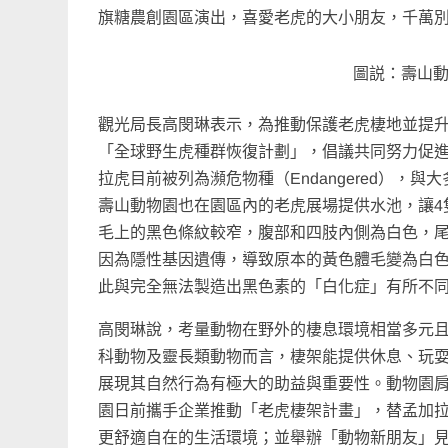
旗糖農創園區演出，喜愛老虎的大小朋友，千萬
圖説：壽山
觀光局長高閔琳表示，為推動保護老虎棲地並提升
「全球野生虎種群恢復計劃」，倡議共同努力促進
拉虎目前被列為瀕危物種（Endangered）
壽山動物園也在園區內的老虎展場提供水池，讓4
毛上的黑色條紋較窄，腹部和四肢內側為白色，
因為隱性基因遺傳，導致原本的黃色體毛變為白
此與完全無法製造出黑色素的「白化症」有所不
高閔琳說，考量動物在野外的棲息環境相當多元
科動物及靈長類動物而言，棲架能提供休息、玩
展現其自然行為有極大的助益與重要性。動物園
園日前攜手企業推動「老虎棲架計畫」，替孟加
更舒適自在的生活環境；並舉辦「動物新朋友」