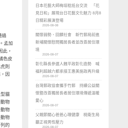
日本花藝大師梅垣稔抵台交流 「花
見日和」展現台日花藝文化魅力 8月8
日精彩展演登場
2026-08-08
關懷弱勢、回饋社會 新竹郵局前進
通過
新埔關懷慰問獨居長者並改善居住環
。孟加
境
因此，
2026-08-07
橘色皮
彰化縣長參選人魏平政彰化造勢 喊
老虎則
福利超越六都承接王惠美施政再升級
條，因
2026-08-07
台灣郵政協會攜手竹郵 持續公益關
懷暨改善獨居長者居住環境傳遞溫暖
大型貓
愛心
讓動物
2026-08-07
山動物
父親節關心爸爸心理健康 桃衛生局
供動物
籲正視男性壓力
行列的
2026-08-07