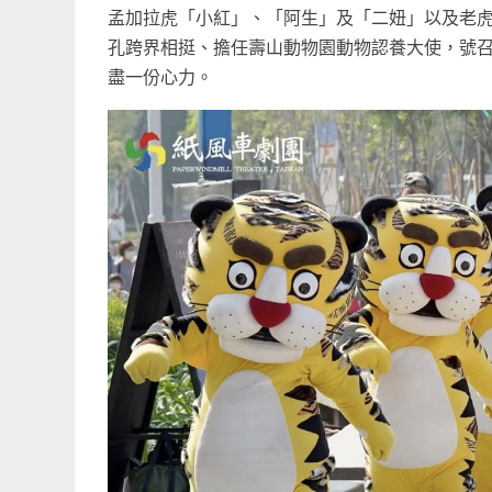
孟加拉虎「小紅」、「阿生」及「二妞」以及老
孔跨界相挺、擔任壽山動物園動物認養大使，號
盡一份心力。