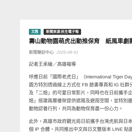
文教
新聞來源:民生電子報
壽山動物園萌虎出動推保育 紙風車劇團
新聞聯訪中心
2025-08-01
記者王承綸／高雄報導
呼應日前「國際老虎日」（International Ti
園方特別透過線上方式在 FB 臉書專頁和 IG
及「二妞」的可愛日常影片，同時也在日前攜手
妞」搭建兩層棲架提供遮陽及避雨空間，並特別
動物認養行列，共同為動物保育盡一份心力。
此外，高雄市政府觀光局日前攜手台灣虎航與日
個 IP 合體，共同推出中文與日文雙版本 LIN