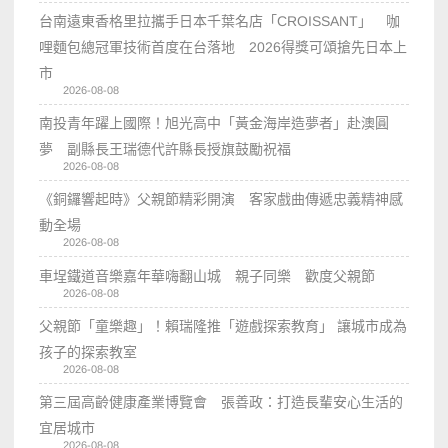
台南遠東香格里拉攜手日本千葉名店「CROISSANT」 咖
哩麵包總冠軍技術首度在台落地 2026得獎可頌搶先日本上
市
2026-08-08
南投青年躍上國際！旭光高中「黃金海岸造夢者」赴澳圓
夢 副縣長王瑞德代許縣長授旗鼓勵祝福
2026-08-08
《銅鑼響起時》父親節精彩開演 客家戲曲傳遞忠義精神感
動全場
2026-08-08
車埕鐵道音樂嘉年華嗨翻山城 親子同樂 歡度父親節
2026-08-08
父親節「童樂趣」！賴瑞隆推「遊戲探索教育」 讓城市成為
孩子的探索教室
2026-08-08
第三屆高齡健康產業博覽會 張善政：打造長輩安心生活的
宜居城市
2026-08-08