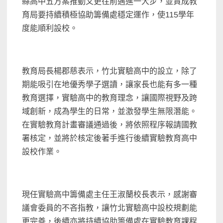
縣高中五方案推動又更往前邁進一大步，並責成教
育局要持續積極協助籌備處穩定運作，使115學年
度能順利設校。
教育局長楊郡慈表示，竹北實驗高中的設立，除了
期能吸引在地優秀學子選讀，讓家長也能有多一種
教育選擇，實驗高中的教育理念，讓國際視野及跨
域創新，成為學生的日常，並激發學生無限潛能。
在實驗教育計畫審議通過後，將依照程序報請國教
署核定，並將於核定後著手進行後續實驗教育高中
設校作業。
現任實驗高中籌備處主任王淑蘭校長表示，感謝審
議會委員的不吝指教，讓竹北實驗高中設校規劃能
更完善，後續亦將持續協助籌備處在實驗教育課程