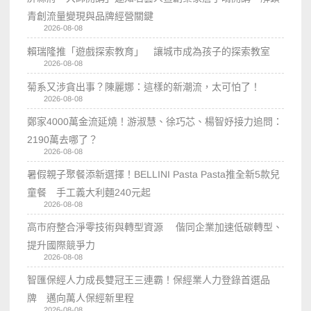
青創流量變現與品牌經營關鍵
2026-08-08
賴瑞隆推「遊戲探索教育」 讓城市成為孩子的探索教室
2026-08-08
菊系又涉貪出事？陳麗娜：這樣的新潮流，太可怕了！
2026-08-08
鄭家4000萬金流延燒！游淑慧、徐巧芯、楊智妤接力追問：
2190萬去哪了？
2026-08-08
暑假親子聚餐添新選擇！BELLINI Pasta Pasta推全新5款兒
童餐 手工義大利麵240元起
2026-08-08
高市府整合淨零技術與轉型資源 偕同企業加速低碳轉型、
提升國際競爭力
2026-08-08
智匯保經人力成長雙冠王三連霸！保經業人力登錄首選品
牌 邁向萬人保經新里程
2026-08-08