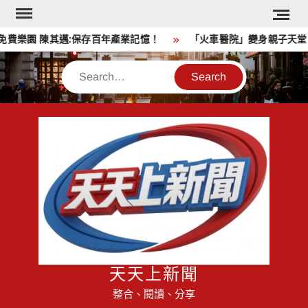
Skip
to
樂園 陳其邁:保存百年產業記憶！
「火車醫院」變身親子天堂！
content
Search
天天上新聞
整合、閱讀、分享