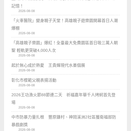
記憶！
2026-08-08
「火車醫院」變身親子天堂！高雄親子遊樂園開幕首日人潮
爆棚
2026-08-08
「高雄親子樂園」爆紅！全臺最大免費園區首日吸三萬人朝
聖 輕軌更突破4,000人次
2026-08-08
起於無心成於熱愛 王貴嬋現代水墨個展
2026-08-08
彰化市模範父親表揚活動
2026-08-08
2026王功漁火節88節連二天 祈福嘉年華千人烤蚵首先登
場
2026-08-08
中市防暴力量扎根 豐原鎌村、神岡溪洲2社區獲衛福部防
暴戲劇獎
2026-08-08