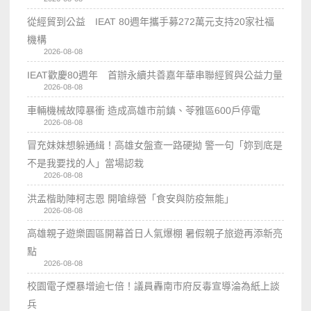
從經貿到公益 IEAT 80週年攜手募272萬元支持20家社福
機構
2026-08-08
IEAT歡慶80週年 首辦永續共善嘉年華串聯經貿與公益力量
2026-08-08
車輛機械故障暴衝 造成高雄市前鎮、苓雅區600戶停電
2026-08-08
冒充妹妹想躲通緝！高雄女盤查一路硬拗 警一句「妳到底是
不是我要找的人」當場認栽
2026-08-08
洪孟楷助陣柯志恩 開嗆綠營「食安與防疫無能」
2026-08-08
高雄親子遊樂園區開幕首日人氣爆棚 暑假親子旅遊再添新亮
點
2026-08-08
校園電子煙暴增逾七倍！議員轟南市府反毒宣導淪為紙上談
兵