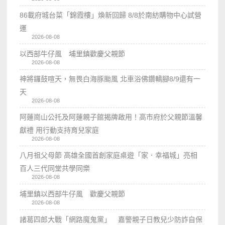
86載府城台菜「錦霞樓」煥新回歸 8/8於南紡購物中心試營
運
2026-08-08
以西部牛仔風 埔里鎮歡慶父親節
2026-08-08
神將鑼鼓喧天，無畏白海豚颱風 北車浴佛鑽轎腳8/9還有一
天
2026-08-08
阿蓮崗山公托及阿蓮親子館揭牌啟用！高市府於父親節溫馨
獻禮 用行動支持育兒家庭
2026-08-08
八月祖父母節 高雄全國首創家庭桌遊「家．幸福城」亮相
百人三代同堂共學同樂
2026-08-08
埔里鎮以西部牛仔風 歡慶父親節
2026-08-08
諸葛四郎大戰「網路魔鬼黨」 嘉警親子日教兒少防詐自保