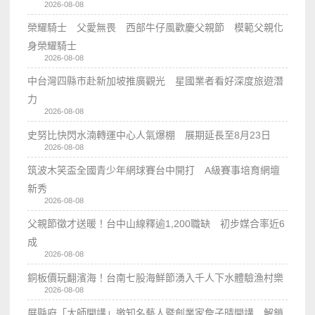
2026-08-08
榮耀騎士 父愛無畏 西部牛仔風歡慶父親節 模範父親化
身榮耀騎士
2026-08-08
中台灣四縣市赴新加坡推廣觀光 星國業者看好深度旅遊潛
力
2026-08-08
史努比快閃水湳轉運中心人氣爆棚 展期延長至8月23日
2026-08-08
筑波木笑盃全國青少年網球賽台中開打 A級賽事培育網壇
新秀
2026-08-08
父親節徵才送暖！台中山線釋逾1,200職缺 初步媒合率近6
成
2026-08-08
銅板價玩翻濱海！台南七股海鮮節湧入千人下水體驗漁村樂
2026-08-08
屏縣府「大師開講」邀知名藝人暨創業家詹子晴開講 解鎖