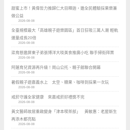
甜蜜上市！黃偉哲力推歸仁大目釋迦，邀全民體驗採果樂兼
做公益
2026-08-08
全臺規模最大「高雄親子遊樂園區」首日狂吸三萬人潮 輕軌
運量成長20倍
2026-08-08
梁育慈邀屏東子弟張博洋大啖美食推廣小吃 聯手掃街拜票
2026-08-08
阿蓮育兒資源再升級！崗山公托、親子館聯合開幕
2026-08-08
暑假親子遊嘉義水上 太空、糖果、咖啡到採果一次玩
2026-08-08
戒菸守護全家健康 來嘉戒菸好禮獎不完
2026-08-08
黃文醫師故居重啟變身「津本喫茶部」 黃敏惠：老屋新生
再添木都亮點
2026-08-08