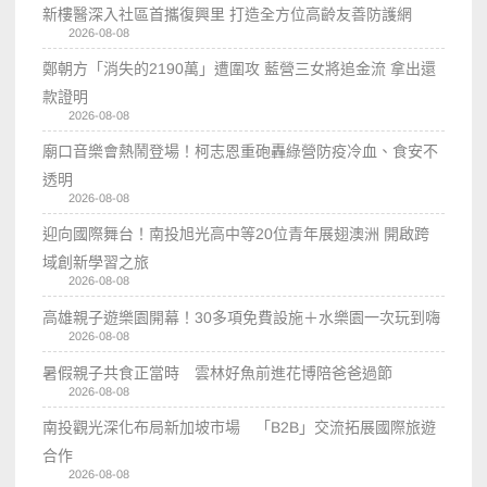
新樓醫深入社區首攜復興里 打造全方位高齡友善防護網
2026-08-08
鄭朝方「消失的2190萬」遭圍攻 藍營三女將追金流 拿出還
款證明
2026-08-08
廟口音樂會熱鬧登場！柯志恩重砲轟綠營防疫冷血、食安不
透明
2026-08-08
迎向國際舞台！南投旭光高中等20位青年展翅澳洲 開啟跨
域創新學習之旅
2026-08-08
高雄親子遊樂園開幕！30多項免費設施＋水樂園一次玩到嗨
2026-08-08
暑假親子共食正當時 雲林好魚前進花博陪爸爸過節
2026-08-08
南投觀光深化布局新加坡市場 「B2B」交流拓展國際旅遊
合作
2026-08-08