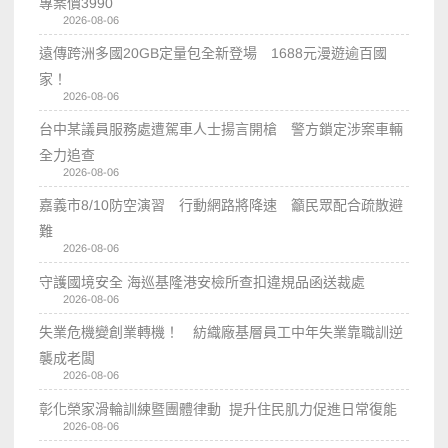
專案價3990
2026-08-06
遠傳跨洲多國20GB定量包全新登場 1688元漫遊逾百國
家！
2026-08-06
台中某議員服務處遭駕車人士揚言開槍 警方鎖定涉案車輛
全力追查
2026-08-06
嘉義市8/10防空演習 行動網路將降速 籲民眾配合疏散避
難
2026-08-06
守護國境安全 海巡基隆港安檢所查扣違規品函送裁處
2026-08-06
失業危機變創業轉機！ 紡織廠基層員工中年失業靠職訓逆
襲成老闆
2026-08-06
彰化榮家滑輪訓練暨團體律動 提升住民肌力促進日常復能
2026-08-06