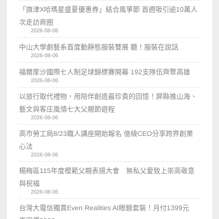
「旗津X哈瑪星盛夏優惠券」結合風箏節 首週吸引逾10萬人
次走訪商圈
2026-08-06
中山大學劇藝系首度動靜態服裝雙展 聽！服裝在說話
2026-08-06
福爾摩沙國際七人制足球錦標賽開幕 192支隊伍齊聚高雄
2026-08-06
以旅行取代禮物，用陪伴創造最珍貴的回憶！屏縣推山海、
藝文與客庄風情七大父親節遊程
2026-08-06
高市勞工局8/23職人講座開始報名 億級CEO分享跨界創業
心法
2026-08-06
楊梅區115年度模範父親表揚大會 無私父愛致上崇高敬意
與祝福
2026-08-06
台灣大電信獨賣Even Realities AI眼鏡套裝！月付1399元