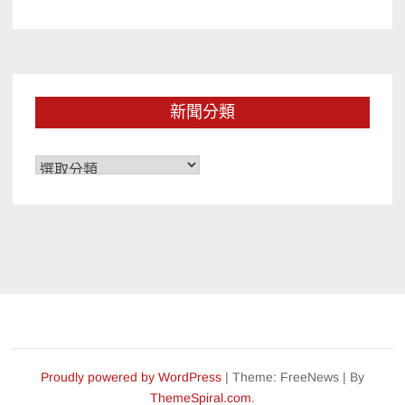
新聞分類
新
聞
分
類
Proudly powered by WordPress
|
Theme: FreeNews
|
By
ThemeSpiral.com
.