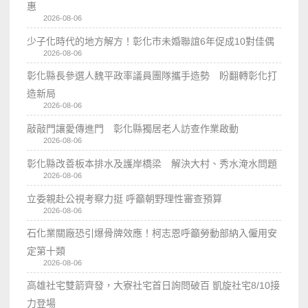
惠
2026-08-06
少子化時代的地方解方！彰化市未婚聯誼6年促成10對佳偶
2026-08-06
彰化縣長參選人魏平政率議員團隊攜手造勢 盼翻轉彰化打
造新局
2026-08-06
敲敲門讓愛傳進門 彰化縣獨居老人訪查作業啟動
2026-08-06
彰化縣改善板本排水及護岸橋梁 解決大村、秀水淹水問題
2026-08-06
立委親赴公視考察力挺 呼籲朝野理性審查預算
2026-08-06
石化業關廠恐引爆骨牌效應！柯志恩呼籲勞動部納入僱用安
定第十類
2026-08-06
高雄社宅雙箭齊發，大寮社宅首日詢問破百 凱旋社宅8/10接
力登場