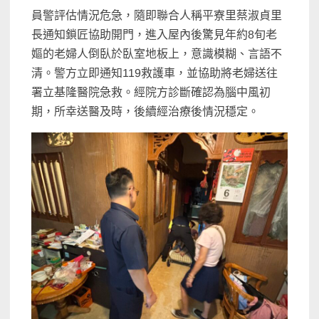
員警評估情況危急，隨即聯合人稱平寮里蔡淑貞里
長通知鎖匠協助開門，進入屋內後驚見年約8旬老
嫗的老婦人倒臥於臥室地板上，意識模糊、言語不
清。警方立即通知119救護車，並協助將老婦送往
署立基隆醫院急救。經院方診斷確認為腦中風初
期，所幸送醫及時，後續經治療後情況穩定。