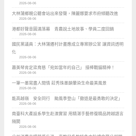
2026-08-06
大林蒲鄉親公聽會站出來發聲，陳麗娜要求市府傾聽改進
2026-08-06
港都好聲音圓滿落幕 青農說土地故事、學員二度回鍋
2026-08-06
國民黨議員：大林蒲遷村計畫應成立專案辦公室 讓資訊透明
化
2026-08-06
蕭美琴肯定梁育慈「宛如當年的自己」 接棒戰貓精神！
2026-08-06
一筆一墨寫盡人間情 莊秀珠墨韻暈染生命最美風景
2026-08-06
能高越嶺 安全同行 颱風季登山「撤退是最勇敢的決定」
2026-08-06
南臺科大產設系學生赴澳實習 用精湛手藝修復精品跨越語言
隔閡
2026-08-06