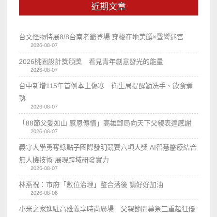
近期文章
台文怪物特展8/8台南老爺登場 穿梭在地美饌×聲響迷宮
2026-08-07
2026桃園設計獎頒獎 看見青年創意發光的能量
2026-08-07
台中新增115年首例本土傷寒 衛生局提醒勤洗手、飲食煮
熟
2026-08-07
「88節父愛如山 感恩傳情」高雄郵局向天下父親表達感謝
2026-08-07
義守大學勇奪綠點子國際發明競賽六項大獎 AI智慧醫療結合
無人機技術 展現跨域研發實力
2026-08-07
林燕祝：市府「數位治理」整合落後 請好好加油
2026-08-06
小米之家進駐高雄義享時尚廣場 父親節開幕祭三重超狂優