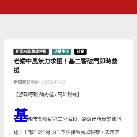
新聞來源:警政時報
消費生活
社會
老婦中風無力求援！基二警破門即時救
援
新聞聯訪中心
2025-07-20
【警政時報 薛秀蓮 / 高雄報導】
基
隆市警察局第二分局和一路派出所員警鄭旭
翔、王郁仁於7月18日下午接獲民眾報案，表示其