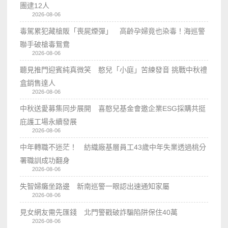
團逮12人
2026-08-06
毒駕累犯藏槍販「喪屍煙彈」 高齡孕婦竟也染毒！海巡警
聯手破槍毒鴛鴦
2026-08-06
聽見推門迎賓純真微笑 憨兒「小庭」苦練發音 挑戰中秋禮
盒銷售達人
2026-08-06
中秋送愛募集同步展開 喜憨兒基金會邀企業ESG採購共挺
庇護工場永續發展
2026-08-06
中年轉職不迷茫！ 紡織廠基層員工43歲中年失業透過桃分
署職訓成功翻身
2026-08-06
失智婦癱坐路邊 新南巡警一眼認出速通知家屬
2026-08-06
見女網友需先匯錢 北門警戳破詐騙陷阱保住40萬
2026-08-06