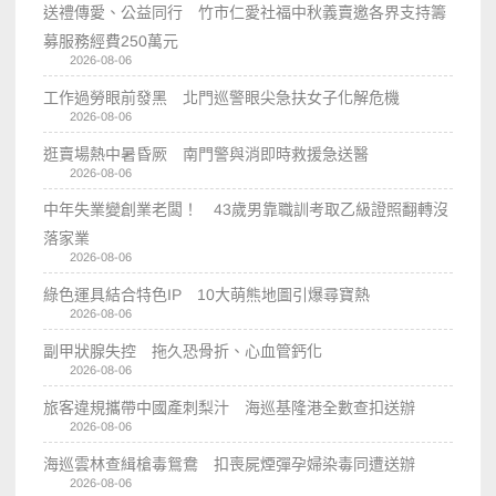
送禮傳愛、公益同行 竹市仁愛社福中秋義賣邀各界支持籌
募服務經費250萬元
2026-08-06
工作過勞眼前發黑 北門巡警眼尖急扶女子化解危機
2026-08-06
逛賣場熱中暑昏厥 南門警與消即時救援急送醫
2026-08-06
中年失業變創業老闆！ 43歲男靠職訓考取乙級證照翻轉沒
落家業
2026-08-06
綠色運具結合特色IP 10大萌熊地圖引爆尋寶熱
2026-08-06
副甲狀腺失控 拖久恐骨折、心血管鈣化
2026-08-06
旅客違規攜帶中國產刺梨汁 海巡基隆港全數查扣送辦
2026-08-06
海巡雲林查緝槍毒鴛鴦 扣喪屍煙彈孕婦染毒同遭送辦
2026-08-06