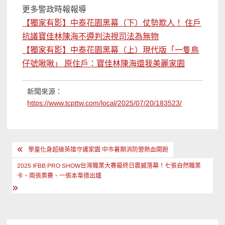
更多警政時報報導
【獨家有影】中泰花園黑幕（下）仗勢欺人！ 住戶
抗議寶佳林陳海不遵判決視司法為無物
【獨家有影】中泰花園黑幕（上）現代版「一隻鳥
仔號啾啾」 原住戶：寶佳林陳海還我美麗家園
新聞來源：
https://www.tcpttw.com/local/2025/07/20/183523/
文
學童化身超級英雄守護家園 中市暑期消防營熱血開跑
章
2025 IFBB PRO SHOW台灣職業大賽最終日震撼落幕！七張自然職業
導
卡、兩張奧賽、一張本韋德出爐
覽