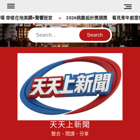
Skip
to
 穿梭在地美饌×聲響迷宮
2026桃園設計獎頒獎 看見青年創意發
content
Search
天天上新聞
整合、閱讀、分享