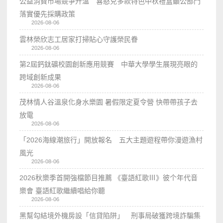
公益消費市場競爭升溫 喜憨兒多款特色中秋禮盒籲公部門
落實優先採購政策
2026-08-06
雲林榮欣志工居家打掃貼心守護榮民眷
2026-08-06
第2屆鈣鈦礦校園創新應用競賽 中華大學學生展現亮眼的
跨域創新成果
2026-08-06
茂林情人谷溫泉化身水樂園 暑假限定夏令營 快帶帶孩子去
放電
2026-08-06
「2026海線潮旅行」開放報名 五大主題遊程帶你漫遊漁村
風光
2026-08-06
2026秋樂季首開強檔節目推薦 《臺語紅歌Ⅲ》彼个年代音
樂會 臺語紅歌繼續唱給你聽
2026-08-06
黑幫勾結境外機房設「信貸陷阱」 刑事局破獲跨境詐騙集