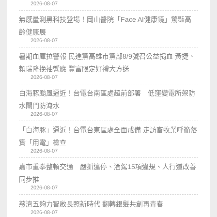
2026-08-07
無感量測黑科技登場！岡山醫院「Face AI健康鏡」驚豔高
齡健康展
2026-08-07
暑期血庫拉警報 民進黨高雄市黨部8/9號召公益捐血 黃捷、
賴瑞隆挽袖響應 豐富限定好禮大方送
2026-08-07
白海豚颱風逼近！台電台南區處超前部署 低窪變電所架防
水閘門防淹水
2026-08-07
「白海豚」逼近！台電台東區處全面戒備 走訪畜牧業呼籲落
實「用電」檢查
2026-08-07
嘉市重拳整頓交通 嚴抓違停、酒駕15項違規、人行道改善
同步推
2026-08-07
慈濟五夠力智啟長照新時代 翻轉銀髮共創再青春
2026-08-07