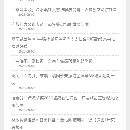
「茶鄉墨韻」濁水溪社大書法聯展開幕 落實藝文深耕社區
2026-08-07
迎戰地方公職大選 南投警局特訓重機部隊
2026-08-07
臺南虱目魚×中華職棒掀吃魚熱潮！即日全聯滿額優惠再抽
棒球好禮
2026-08-07
「白海豚」颱逼近！台南台電籲落實防範災損
2026-08-07
颱風「白海豚」來襲 桃園永安漁港星繽樂8/8場次延期一
週
2026-08-07
信義分局跨域整備2026城鎮韌性演習 布農族語宣導深入原
鄉部落
2026-08-07
林政賢籲推動AI普惠轉型、活化舊城商圈 促加速國1甲東
段規劃