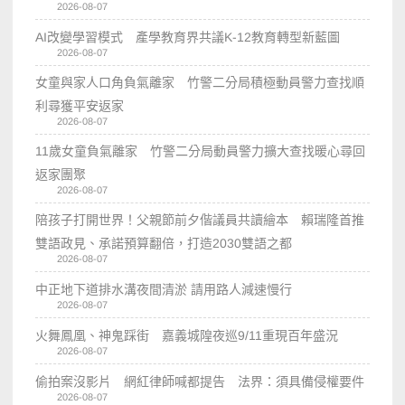
2026-08-07
AI改變學習模式 產學教育界共議K-12教育轉型新藍圖
2026-08-07
女童與家人口角負氣離家 竹警二分局積極動員警力查找順
利尋獲平安返家
2026-08-07
11歲女童負氣離家 竹警二分局動員警力擴大查找暖心尋回
返家團聚
2026-08-07
陪孩子打開世界！父親節前夕偕議員共讀繪本 賴瑞隆首推
雙語政見、承諾預算翻倍，打造2030雙語之都
2026-08-07
中正地下道排水溝夜間清淤 請用路人減速慢行
2026-08-07
火舞鳳凰、神鬼踩街 嘉義城隍夜巡9/11重現百年盛況
2026-08-07
偷拍案沒影片 網紅律師喊都提告 法界：須具備侵權要件
2026-08-07