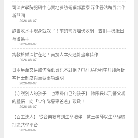
司法官學院犯研中心實地參訪衛福部嘉療 深化醫法跨界合作
新藍圖
2026-08-07
詐團收水手現身就栽了！前鎮警方埋伏收網 查扣手機揪出
幕後黑手
2026-08-07
寓教於樂深耕在地！南投人本交通計畫奪佳作
2026-08-07
日本房產交易如何降低資訊不對稱？FMI JAPAN李丹翔解析
宅建士制度與重要事項說明
2026-08-07
【守護別人的孩子，也牽掛自己的孩子】 陳隊長以刑警父親
的體悟 向「少年隊警察爸爸」致敬！
2026-08-07
【百工達人】 從音樂教育到生命陪伴 黛玉老師以生命經驗
打造共學平台
2026-08-07