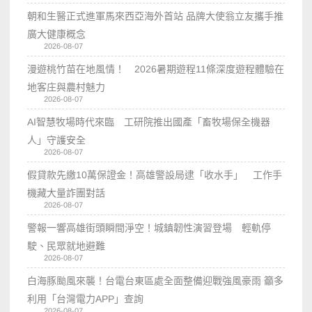
朝和生醫正式進軍馬來西亞海外首站 品牌大使翁立友攜手推
廣大健康概念
2026-08-07
漫遊桃竹苗在地風情！ 2026暑期遊程11條深度遊程體驗在
地客庄與農村魅力
2026-08-07
AI智慧牧場時代來臨 工研院推出國產「畜牧場保全機器
人」守護安全
2026-08-07
假貸款先繳10萬保證金！高雄警設局逮「收水手」 工作手
機藏大量詐團對話
2026-08-07
警報一響高雄街頭瞬間淨空！城鎮韌性演習登場 輕軌停
駛、民眾就地避難
2026-08-07
白海豚颱風來襲！台電台東區處全面整備迎戰強風豪雨 籲多
利用「台灣電力APP」查詢
2026-08-07