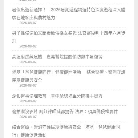
暑假出遊新選擇！ 2026暑期遊程精選特色深度遊程深入體
驗在地客庄與農村魅力
2026-08-07
男子性侵偷拍又餵毒致傳播女暴斃 法官審後判十四年六月徒
刑
2026-08-07
高溫廚房藏危機 嘉義醫院提醒慎防熱中暑傷腎
2026-08-07
埔基「爸爸健康同行」健康促進活動 結合醫療、警消守護
民眾健康與安全
2026-08-07
深化醫事倫理教育 臺中榮總埔里分院攜手檢方
2026-08-07
偷拍案沒影片 網紅律師喊都提告 法界：須具備侵權要件
2026-08-07
結合醫療、警消守護民眾健康與安全 埔基「爸爸健康同
行」健康促進活動