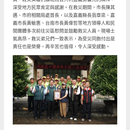
深受地方民眾肯定與感謝。在救災期間，市長陳其
邁、市府相關局處首長，以及嘉義縣長翁章梁、嘉
義市長黃敏惠、台南市長黃偉哲等地方領導人和民
間團體多次前往災區慰問並鼓勵救災人員。現場士
氣高昂，救災弟兄們一致表示，為受災同胞付出是
責任也是榮譽，再辛苦也值得，令人深受感動。