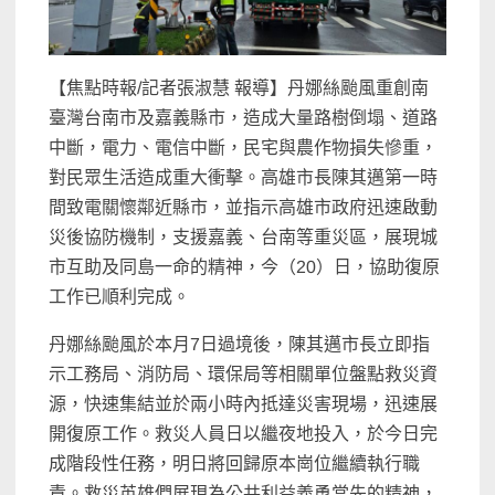
【焦點時報/記者張淑慧 報導】丹娜絲颱風重創南
臺灣台南市及嘉義縣市，造成大量路樹倒塌、道路
中斷，電力、電信中斷，民宅與農作物損失慘重，
對民眾生活造成重大衝擊。高雄市長陳其邁第一時
間致電關懷鄰近縣市，並指示高雄市政府迅速啟動
災後協防機制，支援嘉義、台南等重災區，展現城
市互助及同島一命的精神，今（20）日，協助復原
工作已順利完成。
丹娜絲颱風於本月7日過境後，陳其邁市長立即指
示工務局、消防局、環保局等相關單位盤點救災資
源，快速集結並於兩小時內抵達災害現場，迅速展
開復原工作。救災人員日以繼夜地投入，於今日完
成階段性任務，明日將回歸原本崗位繼續執行職
責。救災英雄們展現為公共利益義勇當先的精神，