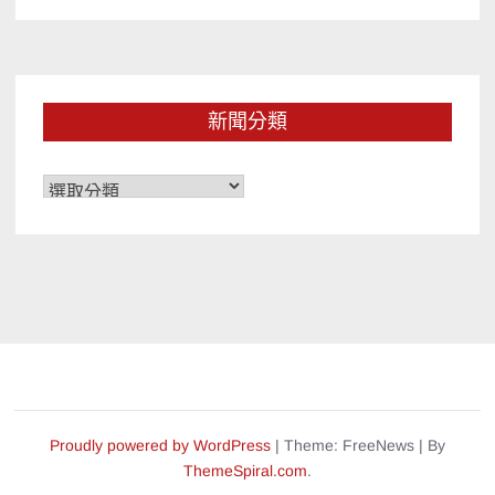
新聞分類
新
聞
分
類
Proudly powered by WordPress
|
Theme: FreeNews
|
By
ThemeSpiral.com
.