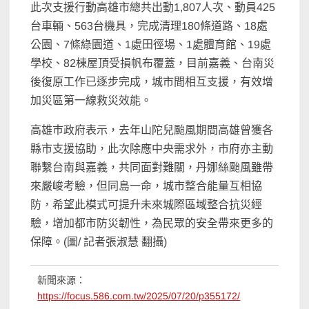
此次支援行動高雄市總共出動1,807人次、動員425
台車輛、563台機具，完成清理180條道路、18處
公園、7條綠園道、1處田徑場、1處體育館、19處
學校、82棟屋頂受損帆布覆蓋，目前嘉義、台南災
後復原工作已逐步完成，城市間相互支援，有效增
加災區第一線救災效能。
高雄巿政府表示，去年山陀兒颱風期間高雄曾獲各
縣市支援協助，此次除應中央需求外，市府亦主動
聯繫台南與嘉義，共同面對難關，丹娜絲颱風雖帶
來嚴峻考驗，但同島一命，城市整合能量互相協
防，希望此模式可提升未來城際區域整合抗災經
驗，增加都市防災韌性，為民眾的安全帶來更多的
保障。(圖/ 記者張淑慧 翻攝)
新聞來源：
https://focus.586.com.tw/2025/07/20/p355172/