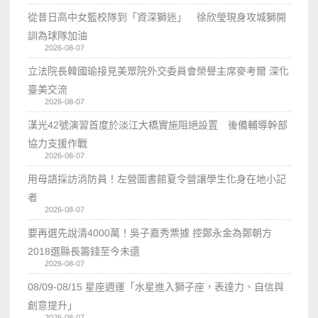
從昔日高中女籃校隊到「資深獅迷」 徐欣瑩現身攻城獅開
訓為球隊加油
2026-08-07
立法院長韓國瑜接見美眾院外交委員會榮譽主席麥考爾 深化
臺美交流
2026-08-07
漢光42號演習首度於淡江大橋實施阻絕設置 後備輔導幹部
協力支援作戰
2026-08-07
用母語採訪消防員！左營圖書館夏令營讓學生化身在地小記
者
2026-08-07
要再選先說清4000萬！吳子嘉秀票據 控鄭永金為鄭朝方
2018選縣長籌錢至今未還
2026-08-07
08/09-08/15 星座週運「水星進入獅子座，表達力、自信與
創意提升」
2026-08-07