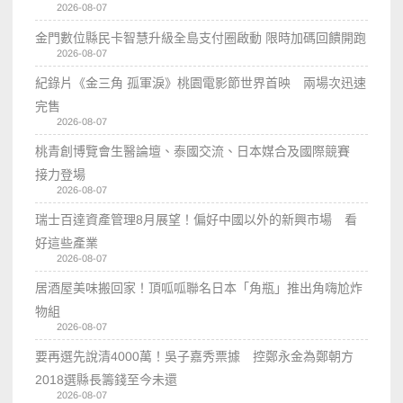
2026-08-07
金門數位縣民卡智慧升級全島支付圈啟動 限時加碼回饋開跑
2026-08-07
紀錄片《金三角 孤軍淚》桃園電影節世界首映 兩場次迅速
完售
2026-08-07
桃青創博覽會生醫論壇、泰國交流、日本媒合及國際競賽
接力登場
2026-08-07
瑞士百達資產管理8月展望！偏好中國以外的新興市場 看
好這些產業
2026-08-07
居酒屋美味搬回家！頂呱呱聯名日本「角瓶」推出角嗨尬炸
物組
2026-08-07
要再選先說清4000萬！吳子嘉秀票據 控鄭永金為鄭朝方
2018選縣長籌錢至今未還
2026-08-07