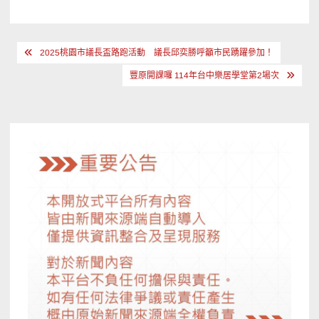
文
2025桃園市議長盃路跑活動 議長邱奕勝呼籲市民踴躍參加！
章
豐原開課囉 114年台中樂居學堂第2場次
導
覽