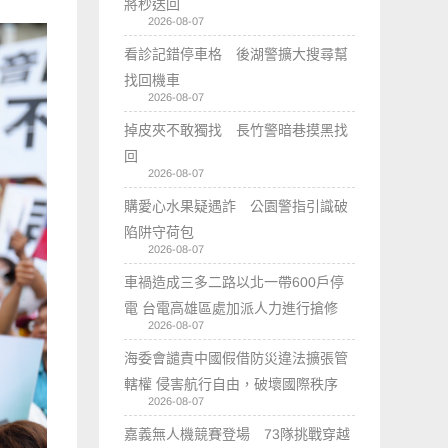
將秒送回
2026-08-07
看診記錯停車格 後湖警擴大搜尋幫
找回機車
2026-08-07
掉皮夾不敢獨找 長竹警暗巷摸黑找
回
2026-08-07
購愛心水果疑遇詐 公園警指引識破
陷阱守荷包
2026-08-07
車禍造成三多二路以北一帶600戶停
電 台電高雄區處加派人力進行搶修
2026-08-07
海委會譴責中國假借防災違法擴張管
轄權 侵害航行自由，破壞國際秩序
2026-08-07
嘉義無人機競賽登場 73隊挑戰穿越