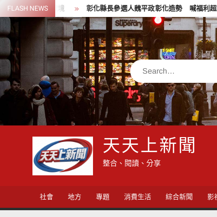
Skip
境
FLASH NEWS
彰化縣長參選人魏平政彰化造勢 喊福利超越六都承接王惠美
to
content
Search
天天上新聞
整合、閱讀、分享
社會
地方
專題
消費生活
綜合新聞
影