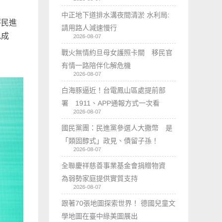
中正地下道排水溝夜間清淤 水利局:
評民進
請用路人減速慢行
免成
2026-08-07
戰火無情約旦母女護照卡關 移民官
有情一路陪伴化解危機
2026-08-07
白海豚逼近！台電鳳山區處提前部
署 1911、APP通報方式一次看
2026-08-07
國民黨團：民進黨參選人大撒幣 是
「類固醇式」政見、債留子孫！
2026-08-07
全聯慶祥慈善事業基金會捐贈物資
為弱勢家庭提供實質支持
2026-08-07
跟著70張地圖探索世界！ 德國兒童文
學地圖在臺中綠美圖展出