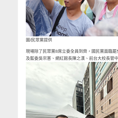
圖/民眾黨提供
現場除了民眾黨8席立委全員到齊，國民黨面臨罷
及藍委吳宗憲、網紅館長陳之漢、前台大校長管