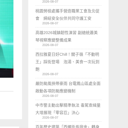
2026-08-07
桃園勞檢處攜手營造職業工會及北促
會 締結安全伙伴共同守護工安
2026-08-07
高雄2026城鎮韌性演習 副總統蕭美
琴視察應變整備成果
2026-08-07
西拉雅夏日好Chill！關子嶺「不動明
王」踩街登場 泡湯、美食一次玩到
飽
2026-08-07
嚴防颱風挾帶豪雨 台電鳳山區處全面
啟動各項防颱應變機制
2026-08-07
中市警主動出擊精準執法 毒駕查緝量
大增展現「零容忍」決心
2026-08-07
百年歷史建築「西螺街長宿舍」轉身