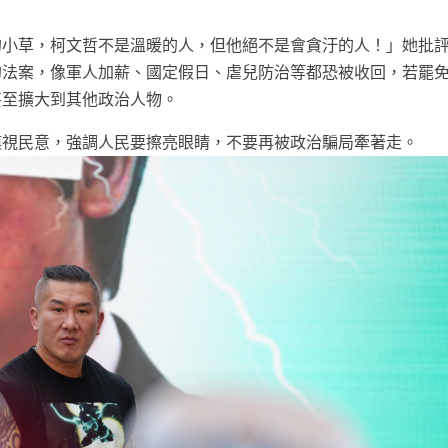
的小草，柯文哲不是溫暖的人，但他絕不是會貪汙的人！」她批
的法案，像軍人加薪、國定假日、虐兒防治等都恐被收回，若罷
甚至擴大到其他政治人物。
漠視民意，強調人民要擦亮眼睛，不要再被政治騙局牽著走。