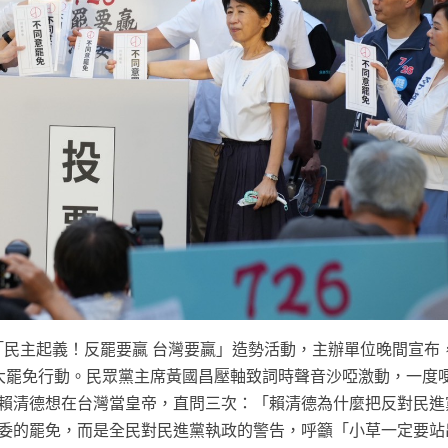
「民主起義！反罷要贏 台灣要贏」造勢活動，主辦單位晚間宣布
的大罷免行動。民眾黨主席黃國昌壓軸致詞時聲音沙啞激動，一度
統賴清德想在台灣當皇帝，直問三次：「賴清德為什麼把反對民進
立委的罷免，而是全民對民進黨執政的警告，呼籲「小草一定要站