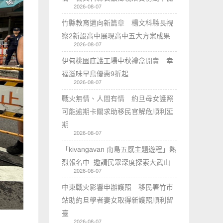
2026-08-07
竹縣教育邁向新篇章 楊文科縣長視
察2新設高中展現高中五大方案成果
2026-08-07
伊甸桃園庇護工場中秋禮盒開賣 幸
福滋味早鳥優惠9折起
2026-08-07
戰火無情、人間有情 約旦母女護照
可能逾期卡關求助移民官解危順利延
期
2026-08-07
「kivangavan 南島五感主題遊程」熱
烈報名中 邀請民眾深度探索大武山
2026-08-07
中東戰火影響申辦護照 移民署竹市
站助約旦學者妻女取得新護照順利留
臺
2026-08-07