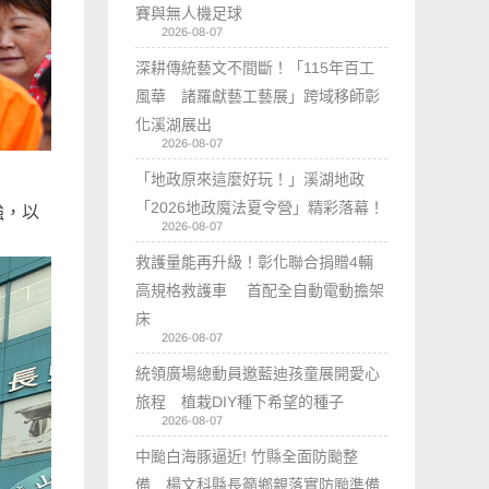
賽與無人機足球
2026-08-07
深耕傳統藝文不間斷！「115年百工
風華 諸羅獻藝工藝展」跨域移師彰
化溪湖展出
2026-08-07
「地政原來這麼好玩！」溪湖地政
「2026地政魔法夏令營」精彩落幕！
強，以
2026-08-07
。
救護量能再升級！彰化聯合捐贈4輛
高規格救護車 首配全自動電動擔架
床
2026-08-07
統領廣場總動員邀藍迪孩童展開愛心
旅程 植栽DIY種下希望的種子
2026-08-07
中颱白海豚逼近! 竹縣全面防颱整
備 楊文科縣長籲鄉親落實防颱準備