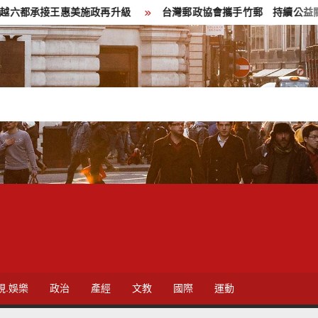
施政再升級
台灣郵政協會攜手竹郵 持續公益關懷暨改善獨居長者
視.娛樂
政治
產經
文教
國際
運動