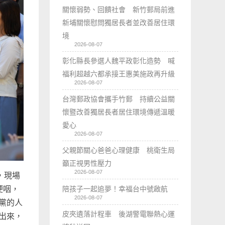
關懷弱勢、回饋社會 新竹郵局前進
新埔關懷慰問獨居長者並改善居住環
境
2026-08-07
彰化縣長參選人魏平政彰化造勢 喊
福利超越六都承接王惠美施政再升級
2026-08-07
台灣郵政協會攜手竹郵 持續公益關
懷暨改善獨居長者居住環境傳遞溫暖
愛心
2026-08-07
父親節關心爸爸心理健康 桃衛生局
籲正視男性壓力
2026-08-07
，現場
哽咽，
陪孩子一起追夢！幸福台中號啟航
2026-08-07
黨的人
皮夾遺落計程車 後湖警電聯熱心運
出來，