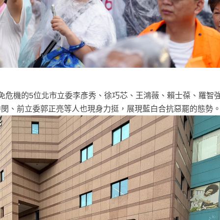
免危機的5位北市立委李彥秀、徐巧芯、王鴻薇、賴士葆、羅智
中閔、前立委郭正亮等人也現身力挺，展現藍白合抗惡罷的態勢