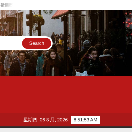
安基隆昌盛
哺乳無界、守護無限 竹市表揚43處特優親善哺集乳
星期四, 06 8 月, 2026
8:51:55 AM