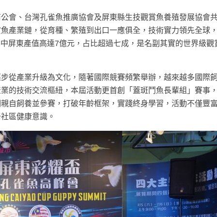
商公會、台灣孔雀魚推廣協會及屏東縣生技觀賞魚養殖發展協會
賞魚產業鏈，從育種、繁殖到出口一應俱全，技術實力領先全球
，其中屏東產值高達7億元，占比超過七成，是名副其實的世界級觀
逐步從產業升級為文化，隨著國際競賽頻繁舉辦，越來越多國際
產業的技術交流樞紐，本屆活動更首創「蓋斑鬥魚長輩組」賽事
們親自飼養並參賽，打破年齡框架，實踐終身學習，活動不僅豐
升社區健康意識。