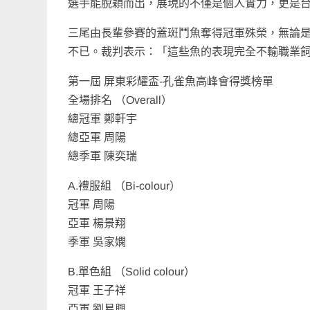
選手能脫穎而出，展現的不僅是個人實力，更是
三尾由長輩參賽的蓋斑鬥魚奪得冠軍殊榮，無論
不已。裁判表示：「這些魚的表現完全不輸職業
第一屆 屏東彩耀盃-孔雀魚高峰會得獎榜單
全場排名 （Overall）
總冠軍 鄭軒宇
總亞軍 周陽
總季軍 陳奕瑞
A.禮服組 （Bi-colour）
冠軍 周陽
亞軍 楊景翔
季軍 吳家嫻
B.單色組 （Solid colour）
冠軍 王子祥
亞軍 劉易興