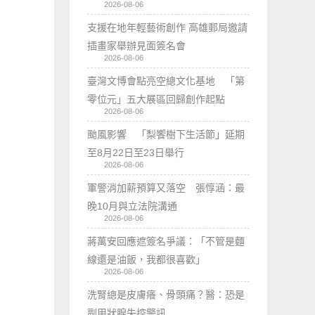
2026-08-06
支援在地年輕藝術創作 高雄郵局邀請
插畫家舉辦見面簽名會
2026-08-06
臺灣文博會點亮空總文化基地 「第
零位元」五大展區回歸創作起點
2026-08-06
颱風影響 「梨饗樹下生活節」延期
至8月22日至23日舉行
2026-08-06
軍警消加薪預算又落空 張惇涵：最
晚10月與立法院溝通
2026-08-06
蔣萬安回應遮簽名爭議：「不管是麵
線還是油飯，我都很喜歡」
2026-08-06
洗腎總是皮膚癢、骨頭痛？醫：恐是
副甲狀腺失控警訊