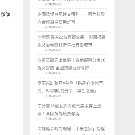
2026-08-06
謝國樑促台肥速交租約 一週內核發
人讚嘆
六合停車場使用許可
2026-08-06
七堵區表揚22位模範父親 謝國樑感
謝父愛奉獻打造幸福有愛城市
2026-08-06
放棄美妝穿上重裝！勞動部南分署16
歲女銲將 全國技能競賽奪牌
2026-08-06
臺南家庭教育×華醫「與身心健康有
約」8/8胡明芳分享「無齒之痛」
2026-08-06
南分署16歲女銲將放棄美妝穿上重
裝！全國技能競賽奪牌
2026-08-06
高雄義享時尚廣場「小米之家」授權