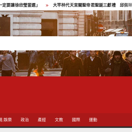
瑩當選」
大竿林代天宮關聖帝君聖誕三獻禮 邱佩琳祈願市民平
視.娛樂
政治
產經
文教
國際
運動