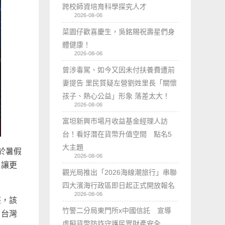
跨校師資培育科學探究人才
2026-08-06
菜園仔歡喜慶生，吳銘賜祝壽星們身
體健康！
2026-08-06
曾涉毒駕、如今又因未付扶養費遭前
妻提告 里民質疑左營劉姓里長「關懷
孩子、熱心公益」形象 落差太大！
2026-08-06
富坦新興市場月收益基金經理人訪
台！看好潛在貨幣升值空間 點名5
大主題
於暑假
2026-08-06
，讓更
觀光局推出「2026海線潮旅行」串聯
四大濱海行政區即日起正式開放報名
2026-08-06
座，該
竹警二分局東門所x中國信託 宣導
，台灣
虛擬貨幣防詐守護民眾財產安全