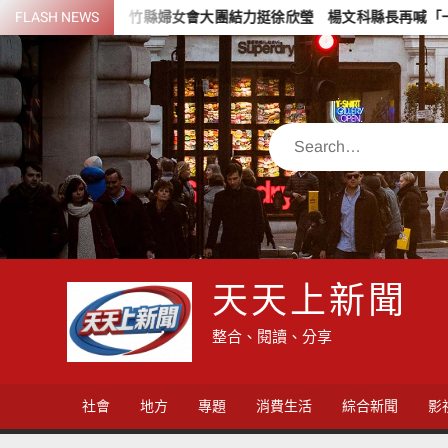
Skip
善
FLASH NEWS
竹縣婦女會大團結力挺徐欣瑩 楊文科縣長再喊「一定要讓徐欣
to
content
Search
天天上新聞
整合、閱讀、分享
社會
地方
專題
消費生活
綜合新聞
影