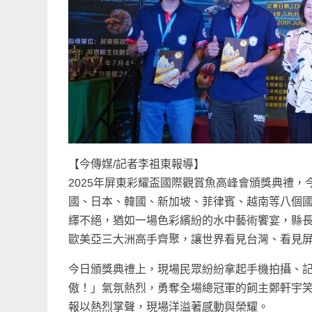
【今傳媒/記者李祖東報導】
2025年屏東彩耀盃國際觀賞魚高峰會頒獎典禮，
國、日本、韓國、新加坡、菲律賓、越南等八個國
繹不絕，猶如一場色彩繽紛的水中藝術饗宴，縣長
歐美亞三大洲高手齊聚，讓世界看見台灣、看見
今日頒獎典禮上，現場民眾紛紛拿起手機拍攝、
傲！」氣氛熱烈，勇奪全場總冠軍的飼主鄭軒宇
報以熱烈掌聲，現場洋溢著感動與榮耀。