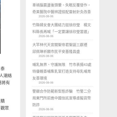
車禍腦震盪後頭暈、失眠反覆發作，
奇美醫院中醫辨證搭配雷射針灸改善
2026-08-06
竹縣婦女會大團結力挺徐欣瑩 楊文
科縣長再喊「一定要讓徐欣瑩當選」
2026-08-06
大竿林代天宮關聖帝君聖誕三獻禮
邱佩琳祈願市民平安基隆昌盛
2026-08-06
哺乳無界、守護無限 竹市表揚43處
、泰
特優親善哺集乳室打造支持母乳哺育
人潮絡
友善環境
時將有
2026-08-06
警銀合作防範新型態詐騙 竹警二分
局東門所前進中國信託宣導虛擬貨幣
很驕
防詐
」觀眾
2026-08-06