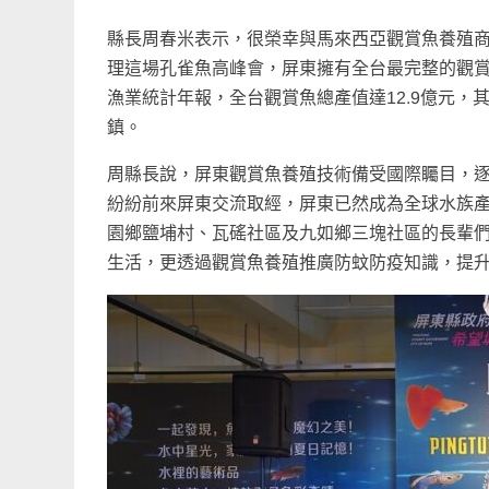
縣長周春米表示，很榮幸與馬來西亞觀賞魚養殖
理這場孔雀魚高峰會，屏東擁有全台最完整的觀
漁業統計年報，全台觀賞魚總產值達12.9億元
鎮。
周縣長說，屏東觀賞魚養殖技術備受國際矚目，
紛紛前來屏東交流取經，屏東已然成為全球水族
園鄉鹽埔村、瓦磘社區及九如鄉三塊社區的長輩
生活，更透過觀賞魚養殖推廣防蚊防疫知識，提