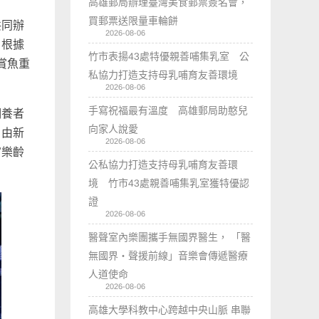
高雄郵局辦理臺灣美食郵票簽名會，
買郵票送限量車輪餅
共同辦
2026-08-06
，根據
竹市表揚43處特優親善哺集乳室 公
賞魚重
私協力打造支持母乳哺育友善環境
2026-08-06
手寫祝福最有溫度 高雄郵局助憨兒
飼養者
向家人說愛
，由新
2026-08-06
富樂齡
公私協力打造支持母乳哺育友善環
境 竹市43處親善哺集乳室獲特優認
證
2026-08-06
醫聲室內樂團攜手無國界醫生， 「醫
無國界・聲援前線」音樂會傳遞醫療
人道使命
2026-08-06
高雄大學科教中心跨越中央山脈 串聯