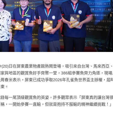
今(20)日在屏東農業物產館熱鬧登場，吸引來自台灣、馬來西亞
家與地區的觀賞魚好手齊聚一堂，386組參賽魚齊力角逐，現場
周春米表示，屏東已成功爭取2026年孔雀魚世界盃主辦權，屆
屏東。
記錄每一尾頂級觀賞魚的英姿，許多觀眾表示「屏東真的讓台灣
笑稱，一開始參賽一直輸，但就是抱持不服輸的精神繼續挑戰！