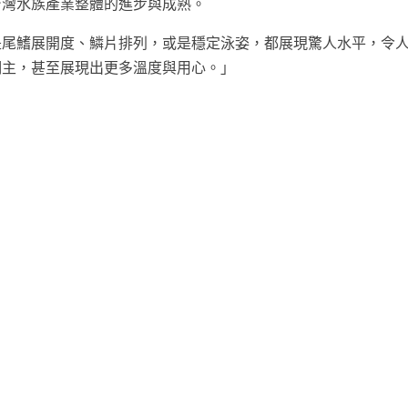
台灣水族產業整體的進步與成熟。
是尾鰭展開度、鱗片排列，或是穩定泳姿，都展現驚人水平，令
飼主，甚至展現出更多溫度與用心。」