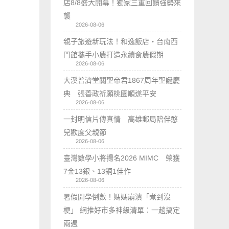
店8/8盛大開幕！獨家三重回饋強勢來
襲
2026-08-06
親子旅遊新玩法！和逸飯店‧台南西
門館攜手小農打造永續食農假期
2026-08-06
大溪普濟堂關聖帝君1867周年聖誕慶
典 張善政祈願桃園順遂平安
2026-08-06
一封明信片傳真情 高雄郵局陪伴憨
兒歡度父親節
2026-08-06
臺灣數學小將揚名2026 MIMC​ 榮獲
7金13銀、13銅1佳作
2026-08-06
暑假開學倒數！媽媽崩潰「煮到沒
梗」 網推好市多神級清單：一趟搞定
兩週