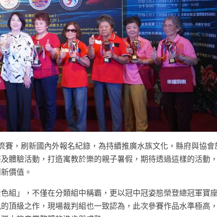
流賽，刷新國內外報名紀錄，為持續推廣水族文化，縣府與協會
座及體驗活動，打造寓教於樂的親子暑假，期待透過這樣的活動
創新價值。
素色組」，不僅在分類組中稱霸，更以冠中冠姿態榮登總冠軍寶
見的頂級之作，現場裁判組也一致認為，此次參賽作品水準極高