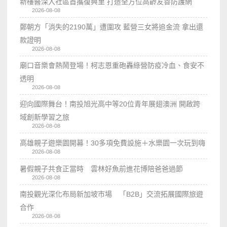
新樓醫深入社區首攜復興里 打造全方位高齡友善防護網
2026-08-08
鄭朝方「消失的2190萬」遭圍攻 藍營三女將追金流 拿出還
款證明
2026-08-08
廟口音樂會熱鬧登場！柯志恩重砲轟綠營防疫冷血、食安不
透明
2026-08-08
迎向國際舞台！南投旭光高中等20位青年展翅澳洲 開啟跨
域創新學習之旅
2026-08-08
高雄親子遊樂園開幕！30多項免費設施＋水樂園一次玩到嗨
2026-08-08
暑假親子共食正當時 雲林好魚前進花博陪爸爸過節
2026-08-08
南投觀光深化布局新加坡市場 「B2B」交流拓展國際旅遊
合作
2026-08-08