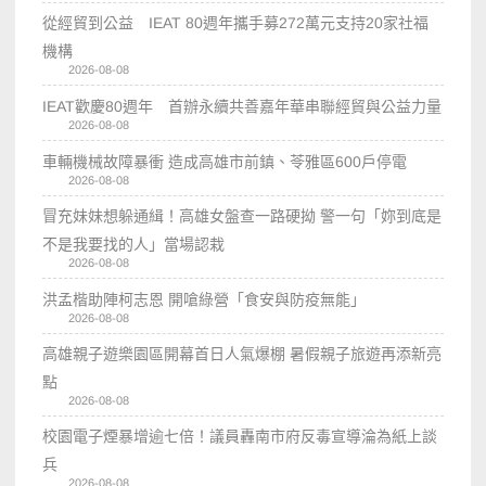
從經貿到公益 IEAT 80週年攜手募272萬元支持20家社福
機構
2026-08-08
IEAT歡慶80週年 首辦永續共善嘉年華串聯經貿與公益力量
2026-08-08
車輛機械故障暴衝 造成高雄市前鎮、苓雅區600戶停電
2026-08-08
冒充妹妹想躲通緝！高雄女盤查一路硬拗 警一句「妳到底是
不是我要找的人」當場認栽
2026-08-08
洪孟楷助陣柯志恩 開嗆綠營「食安與防疫無能」
2026-08-08
高雄親子遊樂園區開幕首日人氣爆棚 暑假親子旅遊再添新亮
點
2026-08-08
校園電子煙暴增逾七倍！議員轟南市府反毒宣導淪為紙上談
兵
2026-08-08