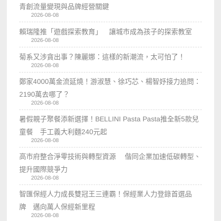
青創流量變現與品牌經營關鍵
2026-08-08
賴瑞隆推「遊戲探索教育」 讓城市成為孩子的探索教室
2026-08-08
菊系又涉貪出事？陳麗娜：這樣的新潮流，太可怕了！
2026-08-08
鄭家4000萬金流延燒！游淑慧、徐巧芯、楊智妤接力追問：
2190萬去哪了？
2026-08-08
暑假親子聚餐添新選擇！BELLINI Pasta Pasta推全新5款兒
童餐 手工義大利麵240元起
2026-08-08
高市府整合淨零技術與轉型資源 偕同企業加速低碳轉型、
提升國際競爭力
2026-08-08
智匯保經人力成長雙冠王三連霸！保經業人力登錄首選品
牌 邁向萬人保經新里程
2026-08-08