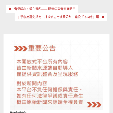
文
音樂暖心，愛在雙和—— 關懷病童音樂互動日
章
丁學忠反罷免掃街 批政治惡鬥浪費公帑 籲投「不同意」票
導
覽