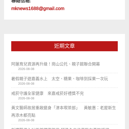
聯絡信箱:
mknews1688@gmail.com
近期文章
阿蓮育兒資源再升級！崗山公托、親子館聯合開幕
2026-08-08
暑假親子遊嘉義水上 太空、糖果、咖啡到採果一次玩
2026-08-08
戒菸守護全家健康 來嘉戒菸好禮獎不完
2026-08-08
黃文醫師故居重啟變身「津本喫茶部」 黃敏惠：老屋新生
再添木都亮點
2026-08-08