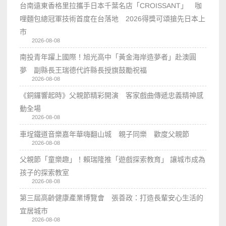
台南遠東香格里拉攜手日本千葉名店「CROISSANT」 咖
哩麵包總冠軍技術首度在台落地 2026得獎可頌搶先日本上
市
2026-08-08
南投青年躍上國際！旭光高中「黃金海岸造夢者」赴澳圓
夢 副縣長王瑞德代許縣長授旗鼓勵祝福
2026-08-08
《銅鑼響起時》父親節精彩開演 客家戲曲傳遞忠義精神感
動全場
2026-08-08
車埕鐵道音樂嘉年華嗨翻山城 親子同樂 歡度父親節
2026-08-08
父親節「童樂趣」！賴瑞隆推「遊戲探索教育」 讓城市成為
孩子的探索教室
2026-08-08
第三屆高齡健康產業博覽會 張善政：打造長輩安心生活的
宜居城市
2026-08-08