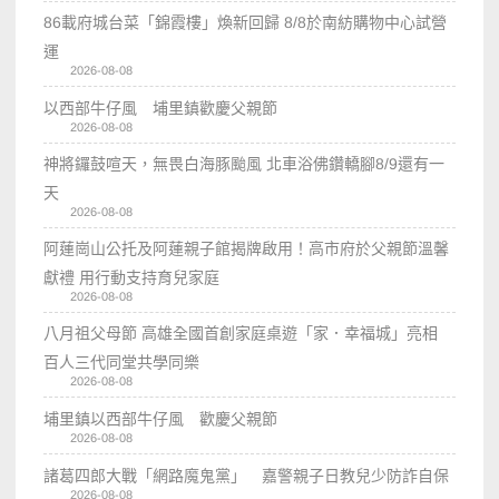
86載府城台菜「錦霞樓」煥新回歸 8/8於南紡購物中心試營
運
2026-08-08
以西部牛仔風 埔里鎮歡慶父親節
2026-08-08
神將鑼鼓喧天，無畏白海豚颱風 北車浴佛鑽轎腳8/9還有一
天
2026-08-08
阿蓮崗山公托及阿蓮親子館揭牌啟用！高市府於父親節溫馨
獻禮 用行動支持育兒家庭
2026-08-08
八月祖父母節 高雄全國首創家庭桌遊「家．幸福城」亮相
百人三代同堂共學同樂
2026-08-08
埔里鎮以西部牛仔風 歡慶父親節
2026-08-08
諸葛四郎大戰「網路魔鬼黨」 嘉警親子日教兒少防詐自保
2026-08-08