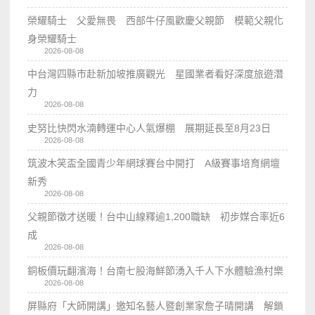
榮耀騎士 父愛無畏 西部牛仔風歡慶父親節 模範父親化
身榮耀騎士
2026-08-08
中台灣四縣市赴新加坡推廣觀光 星國業者看好深度旅遊潛
力
2026-08-08
史努比快閃水湳轉運中心人氣爆棚 展期延長至8月23日
2026-08-08
筑波木笑盃全國青少年網球賽台中開打 A級賽事培育網壇
新秀
2026-08-08
父親節徵才送暖！台中山線釋逾1,200職缺 初步媒合率近6
成
2026-08-08
銅板價玩翻濱海！台南七股海鮮節湧入千人下水體驗漁村樂
2026-08-08
屏縣府「大師開講」邀知名藝人暨創業家詹子晴開講 解鎖