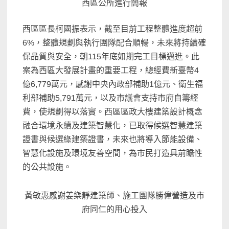
西區公所進行簡報
西區區長柯國振表示，截至目前工程整體進度超前
6%，整體規劃與執行團隊配合順暢，未來將持續確
保品質與安全，朝115年底如期完工目標邁進。此
案為西區大發展計畫的重要工程，總經費新臺幣4
億6,779萬元，感謝中央內政部補助1億元、衛生福
利部補助5,791萬元，以及市議會支持市府自籌經
費，使規劃得以落實。西區區政大樓建築設計概念
融合環境永續及建築智慧化，已取得候選智慧建築
證書與候選綠建築證書，未來也將導入節能設備、
智慧化設施及環境友善空間，為市民打造具前瞻性
的公共設施。
黃敏惠感謝姜樂靜建築師、施工團隊勝偉營造及市
府同仁的用心投入