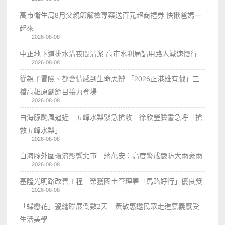
高市衛生局8月父親節篩檢專案送百元超商禮券 快揪爸媽一
起來
2026-08-08
中正地下道排水溝夜間清淤 高市水利局請用路人減速慢行
2026-08-08
從親子冒險、都會情感到生命思辨 「2026正港雄有戲」三
檔高雄原創節目接力登場
2026-08-08
白海豚颱風逼近 五峰水梨緊急搶收 徐欣瑩臉書急呼「搶
救五峰水梨」
2026-08-08
白海豚外圍環流影響北市 蔣萬安：高度警戒嚴防大雨豪雨
2026-08-08
基隆光明路改善工程 榮獲國土管理署「馬路好行」優良獎
2026-08-08
「蝶戀花」瓷繪聯展倒數2天 黃敏惠邀民眾走進嘉義感受
生活美學