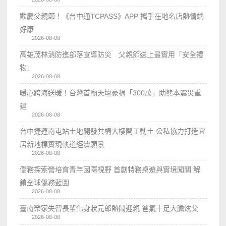
歡慶父親節！《台中通TCPASS》APP 攜手在地名店熱情端
好康
2026-08-08
高雄茂林消防進部落宣導防災 父親節送上最實用「安全禮
物」
2026-08-08
暖心跨海送暖！台灣首廟天壇豪捐「300萬」助熊本震災重
建
2026-08-08
台中捷運南屯站土地開發共構大樓開工動土 公私協力打造宜
居新地標實現軌道經濟願景
2026-08-08
僑務探索營培育青年國際視野 首創特務桌遊與實境闖關 解
鎖全球僑務藍圖
2026-08-08
臺南榮家失智長輩化身狀元郎熱鬧迎親 爸氣十足大膽炫父
2026-08-08