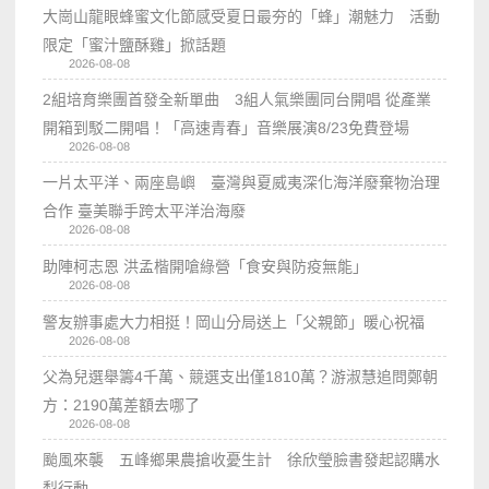
大崗山龍眼蜂蜜文化節感受夏日最夯的「蜂」潮魅力 活動
限定「蜜汁鹽酥雞」掀話題
2026-08-08
2組培育樂團首發全新單曲 3組人氣樂團同台開唱 從產業
開箱到駁二開唱！「高速青春」音樂展演8/23免費登場
2026-08-08
一片太平洋、兩座島嶼 臺灣與夏威夷深化海洋廢棄物治理
合作 臺美聯手跨太平洋治海廢
2026-08-08
助陣柯志恩 洪孟楷開嗆綠營「食安與防疫無能」
2026-08-08
警友辦事處大力相挺！岡山分局送上「父親節」暖心祝福
2026-08-08
父為兒選舉籌4千萬、競選支出僅1810萬？游淑慧追問鄭朝
方：2190萬差額去哪了
2026-08-08
颱風來襲 五峰鄉果農搶收憂生計 徐欣瑩臉書發起認購水
梨行動