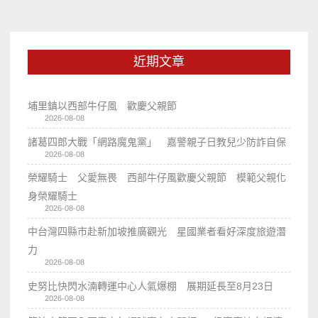
近期文章
埔里鎮以西部牛仔風 歡慶父親節
2026-08-08
諸葛四郎大戰「網路魔鬼黨」 嘉警親子日教兒少防詐自保
2026-08-08
榮耀騎士 父愛無畏 西部牛仔風歡慶父親節 模範父親化
身榮耀騎士
2026-08-08
中台灣四縣市赴新加坡推廣觀光 星國業者看好深度旅遊潛
力
2026-08-08
史努比快閃水湳轉運中心人氣爆棚 展期延長至8月23日
2026-08-08