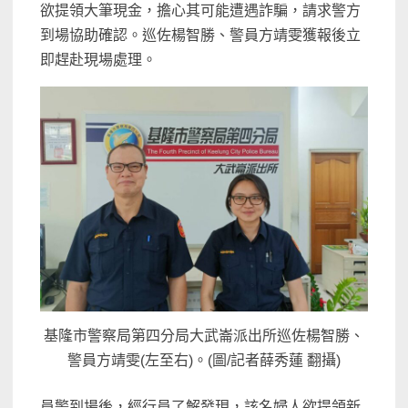
欲提領大筆現金，擔心其可能遭遇詐騙，請求警方
到場協助確認。巡佐楊智勝、警員方靖雯獲報後立
即趕赴現場處理。
基隆市警察局第四分局大武崙派出所巡佐楊智勝、
警員方靖雯(左至右)。(圖/記者薛秀蓮 翻攝)
員警到場後，經行員了解發現，該名婦人欲提領新