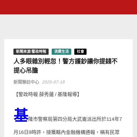
新聞來源:警政時報
消費生活
社會
人多眼雜別輕忽！警方護鈔讓你提錢不
提心吊膽
新聞聯訪中心
2025-07-18
【警政時報 薛秀蓮 / 基隆報導】
基
隆市警察局第四分局大武崙派出所於114年7
月16日9時許，接獲轄內金融機構通報，稱有民眾