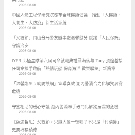
2026-08-08
中國人體工程學研究院發布全球健康倡議 推動「大健康、
大養生、大防疫」新生活系統
2026-08-08
「父親節」岡山分局警友辦事處溫馨慰勞 感謝「人民保姆」
守護治安
2026-08-08
IYFR 北極星隊第六屆司令就職典禮圓滿落幕 Tony 張煌基接
任司令攜手啟航「熱情玩船 保育海洋 歡樂聯誼」新篇章
2026-08-08
「溫馨鄰里互助防護網」宣導奏效 湖內警消合力化解獨居翁
危機
2026-08-08
守望相助的暖心守護 湖內警消聯手破門化解獨居翁的危機
2026-08-08
【薩迦哲思】父親節，只能大餐一頓嗎？不只是「付清節」
更要培福積德
2026-08-08