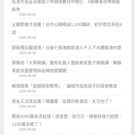
筑波木笑盃全國青少年網球賽台中開打 A級賽事培育網壇
新秀
2026-08-08
父親節徵才送暖！台中山線釋逾1,200職缺 初步媒合率近6
成
2026-08-08
銅板價玩翻濱海！台南七股海鮮節湧入千人下水體驗漁村樂
2026-08-08
屏縣府「大師開講」邀知名藝人暨創業家詹子晴開講 解鎖
青創流量變現與品牌經營關鍵
2026-08-08
賴瑞隆推「遊戲探索教育」 讓城市成為孩子的探索教室
2026-08-08
菊系又涉貪出事？陳麗娜：這樣的新潮流，太可怕了！
2026-08-08
鄭家4000萬金流延燒！游淑慧、徐巧芯、楊智妤接力追問：
2190萬去哪了？
2026-08-08