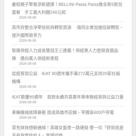
暑假親子聚餐添新選擇！BELLINI Pasta Pasta推全新5款兒
童餐 手工義大利麵240元起
2026-08-08
高市府整合淨零技術與轉型資源 偕同企業加速低碳轉型、
提升國際競爭力
2026-08-08
智匯保經人力成長雙冠王三連霸！保經業人力登錄首選品
牌 邁向萬人保經新里程
2026-08-08
從經貿到公益 IEAT 80週年攜手募272萬元支持20家社福
機構
2026-08-08
IEAT歡慶80週年 首辦永續共善嘉年華串聯經貿與公益力量
2026-08-08
車輛機械故障暴衝 造成高雄市前鎮、苓雅區600戶停電
2026-08-08
冒充妹妹想躲通緝！高雄女盤查一路硬拗 警一句「妳到底是
不是我要找的人」當場認栽