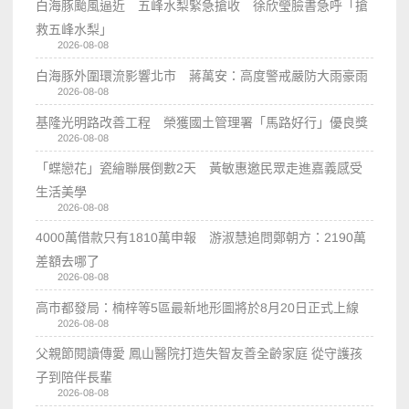
白海豚颱風逼近 五峰水梨緊急搶收 徐欣瑩臉書急呼「搶
救五峰水梨」
2026-08-08
白海豚外圍環流影響北市 蔣萬安：高度警戒嚴防大雨豪雨
2026-08-08
基隆光明路改善工程 榮獲國土管理署「馬路好行」優良獎
2026-08-08
「蝶戀花」瓷繪聯展倒數2天 黃敏惠邀民眾走進嘉義感受
生活美學
2026-08-08
4000萬借款只有1810萬申報 游淑慧追問鄭朝方：2190萬
差額去哪了
2026-08-08
高市都發局：楠梓等5區最新地形圖將於8月20日正式上線
2026-08-08
父親節閱讀傳愛 鳳山醫院打造失智友善全齡家庭 從守護孩
子到陪伴長輩
2026-08-08