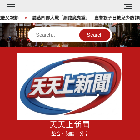
Skip
to
父親節
諸葛四郎大戰「網路魔鬼黨」 嘉警親子日教兒少防詐自
content
Search
天天上新聞
整合、閱讀、分享