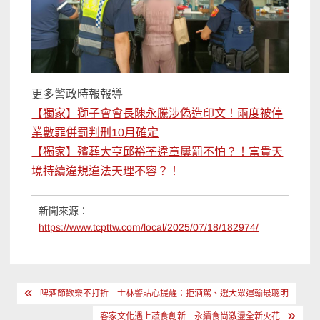
更多警政時報報導
【獨家】獅子會會長陳永騰涉偽造印文！兩度被停
業數罪併罰判刑10月確定
【獨家】殯葬大亨邱裕荃違章屢罰不怕？！富貴天
境持續違規違法天理不容？！
新聞來源：
https://www.tcpttw.com/local/2025/07/18/182974/
文
啤酒節歡樂不打折 士林警貼心提醒：拒酒駕、選大眾運輸最聰明
章
客家文化遇上蔬食創新 永續食尚激盪全新火花