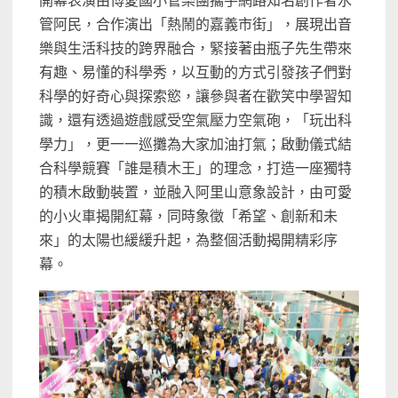
開幕表演由博愛國小管樂團攜手網路知名創作者水
管阿民，合作演出「熱鬧的嘉義市街」，展現出音
樂與生活科技的跨界融合，緊接著由瓶子先生帶來
有趣、易懂的科學秀，以互動的方式引發孩子們對
科學的好奇心與探索慾，讓參與者在歡笑中學習知
識，還有透過遊戲感受空氣壓力空氣砲，「玩出科
學力」，更一一巡攤為大家加油打氣；啟動儀式結
合科學競賽「誰是積木王」的理念，打造一座獨特
的積木啟動裝置，並融入阿里山意象設計，由可愛
的小火車揭開紅幕，同時象徵「希望、創新和未
來」的太陽也緩緩升起，為整個活動揭開精彩序
幕。