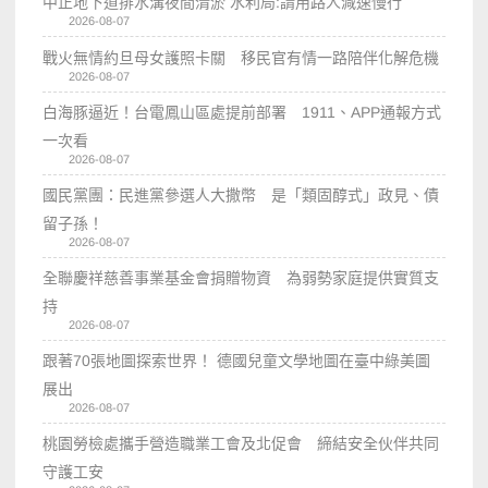
中正地下道排水溝夜間清淤 水利局:請用路人減速慢行
2026-08-07
戰火無情約旦母女護照卡關 移民官有情一路陪伴化解危機
2026-08-07
白海豚逼近！台電鳳山區處提前部署 1911、APP通報方式
一次看
2026-08-07
國民黨團：民進黨參選人大撒幣 是「類固醇式」政見、債
留子孫！
2026-08-07
全聯慶祥慈善事業基金會捐贈物資 為弱勢家庭提供實質支
持
2026-08-07
跟著70張地圖探索世界！ 德國兒童文學地圖在臺中綠美圖
展出
2026-08-07
桃園勞檢處攜手營造職業工會及北促會 締結安全伙伴共同
守護工安