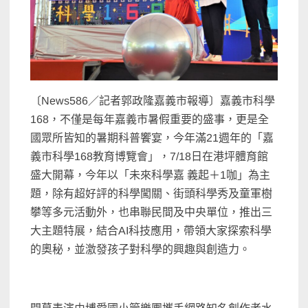
〔News586／記者郭政隆嘉義市報導〕嘉義市科學
168，不僅是每年嘉義市暑假重要的盛事，更是全
國眾所皆知的暑期科普饗宴，今年滿21週年的「嘉
義市科學168教育博覽會」，7/18日在港坪體育館
盛大開幕，今年以「未來科學嘉 義起＋1咖」為主
題，除有超好評的科學闖關、街頭科學秀及童軍樹
攀等多元活動外，也串聯民間及中央單位，推出三
大主題特展，結合AI科技應用，帶領大家探索科學
的奧秘，並激發孩子對科學的興趣與創造力。