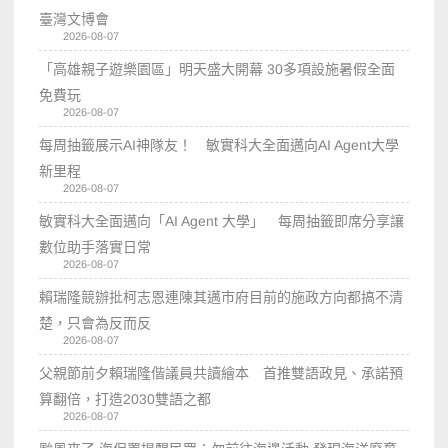
臺灣文博會
2026-08-07
「高雄親子遊樂園區」明天盛大開幕 30多項設施暑假全面
免費玩
2026-08-07
每周抽籤展示AI神隊友！ 敏實科大全面邁向AI Agent大學
新里程
2026-08-07
敏實科大全面邁向「AI Agent 大學」 每周抽籤即席分享讓
數位助手落實日常
2026-08-07
賴瑞隆競辦批柯志恩連陳其邁市府目前的施政方向都搞不清
楚，只會為反而反
2026-08-07
父親節前夕賴瑞隆偕議員共讀繪本 首推雙語政見、承諾預
算翻倍，打造2030雙語之都
2026-08-07