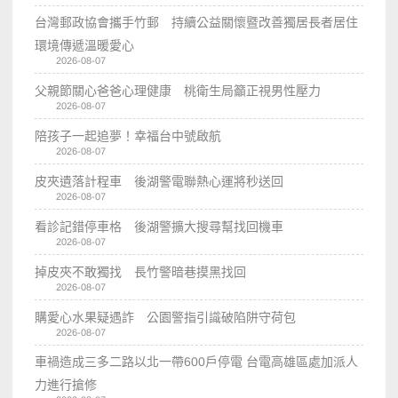
台灣郵政協會攜手竹郵 持續公益關懷暨改善獨居長者居住
環境傳遞溫暖愛心
2026-08-07
父親節關心爸爸心理健康 桃衛生局籲正視男性壓力
2026-08-07
陪孩子一起追夢！幸福台中號啟航
2026-08-07
皮夾遺落計程車 後湖警電聯熱心運將秒送回
2026-08-07
看診記錯停車格 後湖警擴大搜尋幫找回機車
2026-08-07
掉皮夾不敢獨找 長竹警暗巷摸黑找回
2026-08-07
購愛心水果疑遇詐 公園警指引識破陷阱守荷包
2026-08-07
車禍造成三多二路以北一帶600戶停電 台電高雄區處加派人
力進行搶修