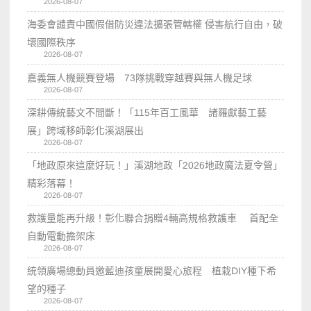
2026-08-07
海委會譴責中國假借防災違法擴張管轄權 侵害航行自由，破
壞國際秩序
2026-08-07
嘉義無人機競賽登場 73隊挑戰穿越賽與無人機足球
2026-08-07
深耕傳統藝文不間斷！「115年百工風華 諸羅獻藝工藝
展」跨域移師彰化溪湖展出
2026-08-07
「地政原來這麼好玩！」溪湖地政「2026地政魔法夏令營」
精彩落幕！
2026-08-07
救護量能再升級！彰化聯合捐贈4輛高規格救護車 首配全
自動電動擔架床
2026-08-07
統領廣場總動員邀藍迪孩童展開愛心旅程 植栽DIY種下希
望的種子
2026-08-07