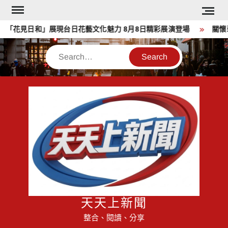
Skip
to
花見日和」展現台日花藝文化魅力 8月8日精彩展演登場
關懷弱
content
Search
天天上新聞
整合、閱讀、分享