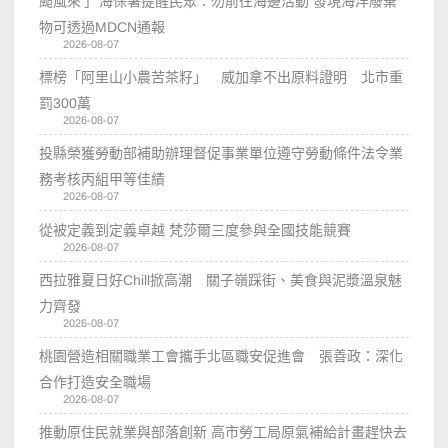
颱風來了 海保署提醒民眾：勿前往海邊活動 發現海洋廢棄
物可透過MDCN通報
2026-08-07
標榜「阿里山小農苦茶籽」 威加拿不出原料證明 北市重
罰300萬
2026-08-07
投縣榮獲勞動部補助辦理督促事業單位遵守勞動條件法令業
務考核丙組甲等佳績
2026-08-07
從被定義到定義卓越 梵莎爾三度參與全國技能競賽
2026-08-07
西拉雅夏日好Chill掀高潮 關子嶺踩街、美食與泥漿溫泉魅
力齊發
2026-08-07
桃園營造相關職業工會攜手北區職安促進會 張善政：深化
合作打造安全職場
2026-08-07
推動原住民就業與部落創新 高市勞工局原氣補給計畫趕快去