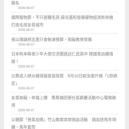
報名
2026-08-07
國際寵物節，不只是曬毛孩 薛兆基盼發展寵物經濟新商機
打造毛孩友善城市
2026-08-07
張以理諷柯志恩只會刪凍預算，阻礙教育發展
2026-08-07
日本熊本縣青少年大使交流團造訪仁武高中 跨國青訪續情
誼！
2026-08-07
公費成人肺炎鏈球菌疫苗政策 8月10日起全面升級「1劑搞
定」
2026-08-07
友善無礙、幸福上樓 集集鎮田寮社區歡慶活動中心電梯啟
用
2026-08-07
父親節「爸氣加碼」竹山紫南宮辦捐血活動 捐血送馬年項
鍊、馬年套幣