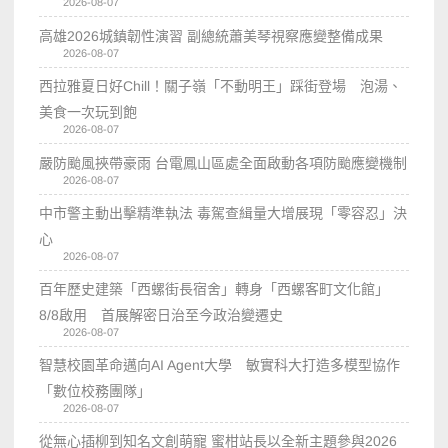
2026-08-07
高雄2026城鎮韌性演習 副總統蕭美琴視察應變整備成果
2026-08-07
西拉雅夏日好Chill！關子嶺「不動明王」踩街登場 泡湯、
美食一次玩到飽
2026-08-07
嚴防颱風挾帶豪雨 台電鳳山區處全面啟動各項防颱應變機制
2026-08-07
中市警主動出擊精準執法 毒駕查緝量大增展現「零容忍」決
心
2026-08-07
百年歷史建築「西螺街長宿舍」轉身「西螺客町文化館」
8/8啟用 首展解密日治至今政治變遷史
2026-08-07
智慧校園革命邁向AI Agent大學 敏實科大打造多模型協作
「數位校務團隊」
2026-08-07
從無心插柳到知名文創萌寵 蜜柑站長以全新主題參與2026