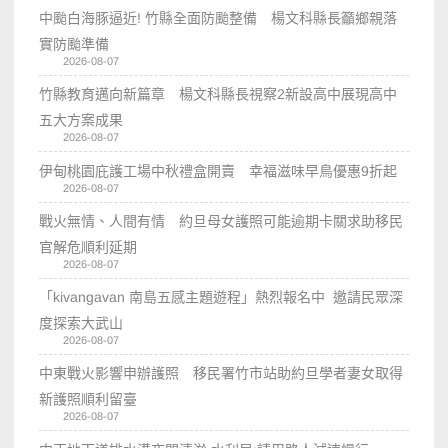
中颱白海豚逼近! 竹縣全面防颱整備 楊文科縣長籲鄉親落
實防颱準備
2026-08-07
竹縣教育邁向新篇章 楊文科縣長視察2新設高中展現高中
五大方案成果
2026-08-07
伊甸桃園庇護工場中秋禮盒開賣 幸福滋味早鳥優惠9折起
2026-08-07
戰火無情、人間有情 約旦母女護照可能逾期卡關求助移民
官解危順利延期
2026-08-07
「kivangavan 南島五感主題遊程」熱烈報名中 邀請民眾深
度探索大武山
2026-08-07
中東戰火影響申辦護照 移民署竹市站助約旦學者妻女取得
新護照順利留臺
2026-08-07