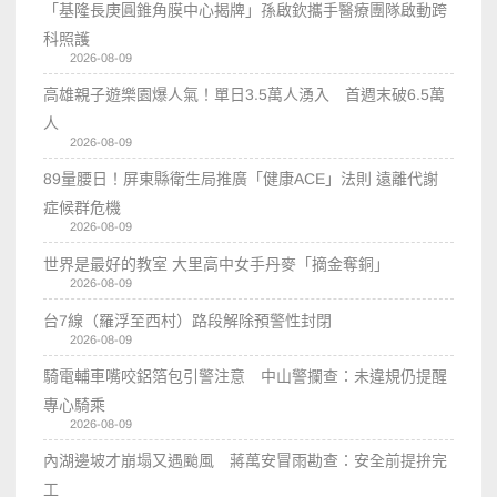
「基隆長庚圓錐角膜中心揭牌」孫啟欽攜手醫療團隊啟動跨
科照護
2026-08-09
高雄親子遊樂園爆人氣！單日3.5萬人湧入 首週末破6.5萬
人
2026-08-09
89量腰日！屏東縣衛生局推廣「健康ACE」法則 遠離代謝
症候群危機
2026-08-09
世界是最好的教室 大里高中女手丹麥「摘金奪銅」
2026-08-09
台7線（羅浮至西村）路段解除預警性封閉
2026-08-09
騎電輔車嘴咬鋁箔包引警注意 中山警攔查：未違規仍提醒
專心騎乘
2026-08-09
內湖邊坡才崩塌又遇颱風 蔣萬安冒雨勘查：安全前提拚完
工