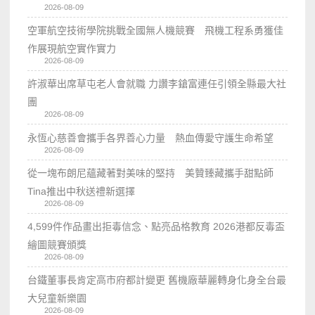
2026-08-09
空軍航空技術學院挑戰全國無人機競賽 飛機工程系勇獲佳
作展現航空實作實力
2026-08-09
許淑華出席草屯老人會就職 力讚李鎗富連任引領全縣最大社
團
2026-08-09
永恆心慈善會攜手各界善心力量 熱血傳愛守護生命希望
2026-08-09
從一塊布朗尼蘊藏著對美味的堅持 美贊臻藏攜手甜點師
Tina推出中秋送禮新選擇
2026-08-09
4,599件作品畫出拒毒信念、點亮品格教育 2026港都反毒盃
繪圖競賽頒獎
2026-08-09
台鐵董事長肯定高市府都計變更 舊機廠華麗轉身化身全台最
大兒童新樂園
2026-08-09