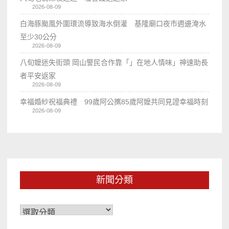
2026-08-09
白海豚颱風外圍環流導致海水倒灌 基隆廟口夜市週邊淹水
至少30公分
2026-08-09
八旬嬤迷失街頭 岡山警民合作靠「」在地人情味」神速助長
者平安返家
2026-08-09
幸福婚紗祝福典禮 99歲阿公𢹂85歲阿嬤共同見證幸福時刻
2026-08-09
新聞分類
新
聞