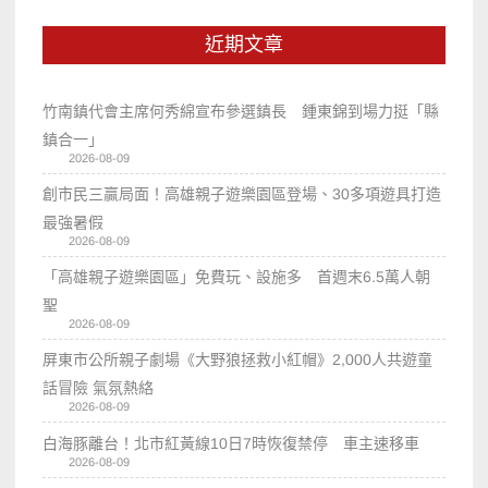
近期文章
竹南鎮代會主席何秀綿宣布參選鎮長 鍾東錦到場力挺「縣
鎮合一」
2026-08-09
創市民三贏局面！高雄親子遊樂園區登場、30多項遊具打造
最強暑假
2026-08-09
「高雄親子遊樂園區」免費玩、設施多 首週末6.5萬人朝
聖
2026-08-09
屏東市公所親子劇場《大野狼拯救小紅帽》2,000人共遊童
話冒險 氣氛熱絡
2026-08-09
白海豚離台！北市紅黃線10日7時恢復禁停 車主速移車
2026-08-09