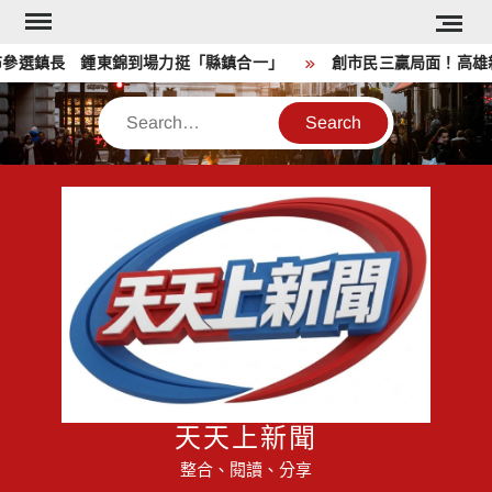
Skip
to
選鎮長 鍾東錦到場力挺「縣鎮合一」
創市民三贏局面！高雄親
content
Search
天天上新聞
整合、閱讀、分享