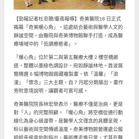
【勁報記者杜忠聰/臺南報導】奇美醫院18 日正式
揭幕「奇美暖心角」，這處結合藝術與醫學人文的
靜謐空間，由醫院與奇美博物館聯手打造，成為醫
療場域中的「低調療癒者」。
「暖心角」位於第二與第五醫療大樓 2 樓空橋廊
道，整體以墨綠色調設計，宛如靜謐林地。首波展
覽精選 6 幅博物館館藏複製畫，依「溫馨」「浪
漫」「懷念」三大主題，自 7 月起分期展出，畫作
旁附意境說明，讓觀者可賞可感。
奇美醫院院長林宏榮表示，醫療不僅是治病，更是
對「人」的完整照顧。「暖心角」將空橋從通行動
線化為身心過渡帶，是醫學人文理念的具體呈現，
盼以藝術與空間傳遞溫度。奇美博物館營運處公服
組組長侯幸佑則指出，藝術應走進日常，尤其在醫