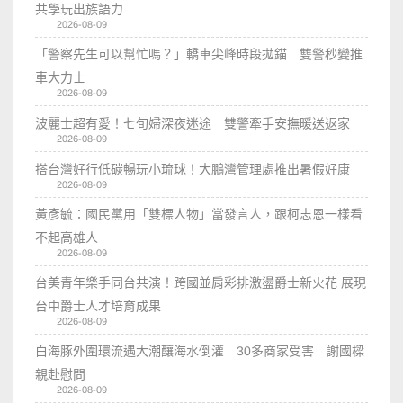
共學玩出族語力
2026-08-09
「警察先生可以幫忙嗎？」轎車尖峰時段拋錨 雙警秒變推
車大力士
2026-08-09
波麗士超有愛！七旬婦深夜迷途 雙警牽手安撫暖送返家
2026-08-09
搭台灣好行低碳暢玩小琉球！大鵬灣管理處推出暑假好康
2026-08-09
黃彥毓：國民黨用「雙標人物」當發言人，跟柯志恩一樣看
不起高雄人
2026-08-09
台美青年樂手同台共演！跨國並肩彩排激盪爵士新火花 展現
台中爵士人才培育成果
2026-08-09
白海豚外圍環流遇大潮釀海水倒灌 30多商家受害 謝國樑
親赴慰問
2026-08-09