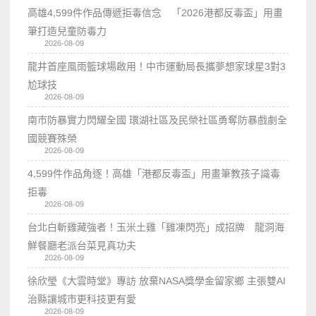
高雄4,599件作品傳遞拒毒信念 「2026港都反毒盃」用畫
筆打造兒童防毒力
2026-08-09
龍井首座風雨籃球場啟用！中市運動局長攜夢想家球星3對3
尬球技
2026-08-09
南市防暴實力閃耀全國 環湖社區及民榮社區勇奪防暴戲劇全
國競賽殊榮
2026-08-09
4,599件作品角逐！高雄「港都反毒盃」用畫筆教孩子識毒
拒毒
2026-08-09
台北白斬雞藏強者！玉米土雞「雞凍閃亮」成招牌 龍洞海
鮮餐廳老派台菜見真功夫
2026-08-09
徐欣瑩《大雲時堂》專訪 放棄NASA獎學金留家鄉 主張雙AI
治縣讓城市更科技更有愛
2026-08-09