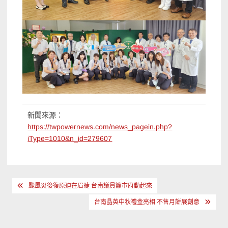
新聞來源：
https://twpowernews.com/news_pagein.php?
iType=1010&n_id=279607
文
颱風災後復原迫在眉睫 台南議員籲市府動起來
章
台南晶英中秋禮盒亮相 不售月餅展創意
導