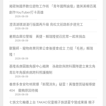
揭密無國界數位遊牧工作術 「青年國際論壇」邀英美韓百萬
創作YouTuber打卡高雄
2026-08-09
澄清湖環湖漫行版圖再升級 鳥松文前路新步道完工
2026-08-09
暑期血庫拉警報 黃捷、賴瑞隆號召民眾一起來捐血
2026-08-09
獸醫師、寵物商業同業公會後援會成立 力挺「毛爸」賴瑞
隆！
2026-08-09
基隆長庚圓錐角膜中心揭牌 孫啟欽與跨科團隊建立東北角
青壯年角膜疾病跨科照護機制
2026-08-09
養樂多食安吹哨案爆「新聞消失」疑雲！黃瓊慧質疑報導變
404 撤稿原因待揭
2026-08-09
七族文化輪番上台 TAKAO兒童親子族語夏令營成果展 親子