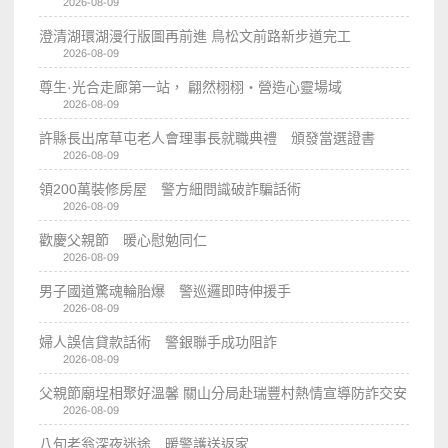
2026-08-09
澄清湖環湖漫行版圖再前進 鳥松文前路新步道完工
2026-08-09
尊生·光合走廊第一站， 翩然栩栩・營造心靈場域
2026-08-09
許縣長出席草屯老人會理事長就職典禮 頒發當選證書
2026-08-09
領200萬裝修房屋 警方細問識破詐騙話術
2026-08-09
歡慶父親節 暖心慰勉同仁
2026-08-09
男子國道驚魂輪胎爆 警巡邏即時伸援手
2026-08-09
婦人誤信貸款話術 警銀聯手成功阻詐
2026-08-09
父親節廟埕相聚好溫馨 關山分局赴瑞豐村熱情宣導防詐交安
2026-08-09
八旬老翁深夜迷途 暖警護送返家