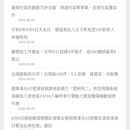
臺南社區防暴劇力拚全國 環湖社區奪季軍、民榮社區獲佳
作
2026-08-09
令和8年8月8日大吉日 康議長赴八王子祭見證190對新人
幸福時刻
2026-08-09
暑期找工作看這！北市8/11起連4天徵才 逾580職缺最高6
萬元
2026-08-09
白海豚殺到北市！災情破180件、5人受傷 蔣萬安：勿鬆懈
2026-08-09
國軍漢光42號演習桃園地區進行「陸射劍二」防空飛彈系統
演練及八里地區CM34八輪甲車引擎動力異常戰場機動保修
作業
2026-08-09
8月8日總統賴清德親赴海軍左營視導漢光42號實兵演習濱海
打擊及近岸防禦」課目