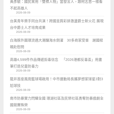
黃彥毓：國民黨用「雙標人物」當發言人，跟柯志恩一樣看
不起高雄人
2026-08-09
台美青年樂手同台共演！跨國並肩彩排激盪爵士新火花 展現
台中爵士人才培育成果
2026-08-09
白海豚外圍環流遇大潮釀海水倒灌 30多商家受害 謝國樑
親赴慰問
2026-08-09
高雄4,599件作品傳遞拒毒信念 「2026港都反毒盃」用畫
筆打造兒童防毒力
2026-08-09
龍井首座風雨籃球場啟用！中市運動局長攜夢想家球星3對3
尬球技
2026-08-09
南市防暴實力閃耀全國 環湖社區及民榮社區勇奪防暴戲劇全
國競賽殊榮
2026-08-09