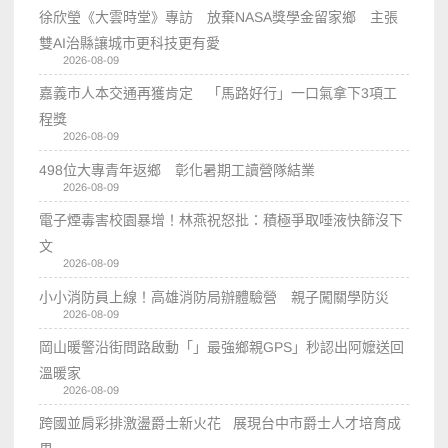
徐欣瑩《大雲時堂》專訪 放棄NASA獎學金留家鄉 主張
雙AI治縣讓城市更科技更有愛
2026-08-09
嘉義市人本交通再獲肯定 「馬路好行」一口氣拿下3項工
程獎
2026-08-09
498位大專青年返鄉 彰化暑期工讀營隊結業
2026-08-09
電子煙毒害校園暴增！林燕祝怒批：積極爭取唾液快篩沒下
文
2026-08-09
小小消防員上線！高雄消防局辦體驗營 親子闖關學防災
2026-08-09
岡山暖警沿街問路啟動「」最強鄉親GPS」秒認出阿嬤送回
溫暖家
2026-08-09
跨國並肩彩排激盪爵士新火花 展現台中市爵士人才培育成