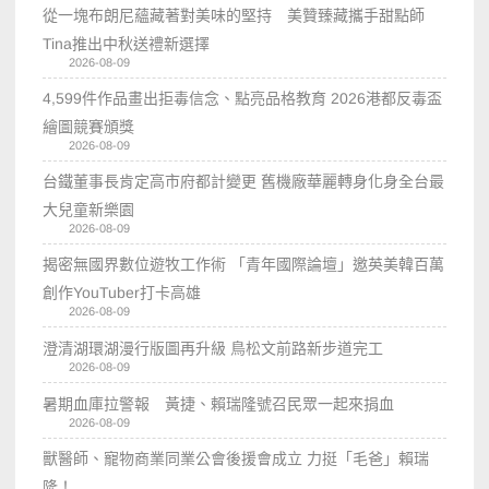
從一塊布朗尼蘊藏著對美味的堅持 美贊臻藏攜手甜點師
Tina推出中秋送禮新選擇
2026-08-09
4,599件作品畫出拒毒信念、點亮品格教育 2026港都反毒盃
繪圖競賽頒獎
2026-08-09
台鐵董事長肯定高市府都計變更 舊機廠華麗轉身化身全台最
大兒童新樂園
2026-08-09
揭密無國界數位遊牧工作術 「青年國際論壇」邀英美韓百萬
創作YouTuber打卡高雄
2026-08-09
澄清湖環湖漫行版圖再升級 鳥松文前路新步道完工
2026-08-09
暑期血庫拉警報 黃捷、賴瑞隆號召民眾一起來捐血
2026-08-09
獸醫師、寵物商業同業公會後援會成立 力挺「毛爸」賴瑞
隆！