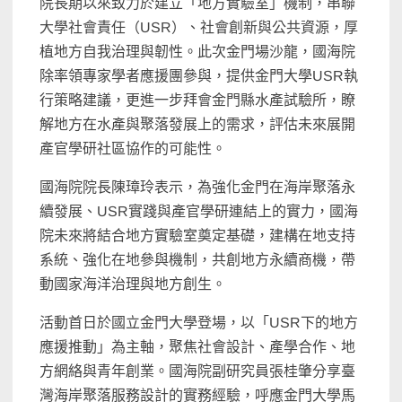
院長期以來致力於建立「地方實驗室」機制，串聯
大學社會責任（USR）、社會創新與公共資源，厚
植地方自我治理與韌性。此次金門場沙龍，國海院
除率領專家學者應援團參與，提供金門大學USR執
行策略建議，更進一步拜會金門縣水產試驗所，瞭
解地方在水產與聚落發展上的需求，評估未來展開
產官學研社區協作的可能性。
國海院院長陳璋玲表示，為強化金門在海岸聚落永
續發展、USR實踐與產官學研連結上的實力，國海
院未來將結合地方實驗室奠定基礎，建構在地支持
系統、強化在地參與機制，共創地方永續商機，帶
動國家海洋治理與地方創生。
活動首日於國立金門大學登場，以「USR下的地方
應援推動」為主軸，聚焦社會設計、產學合作、地
方網絡與青年創業。國海院副研究員張桂肇分享臺
灣海岸聚落服務設計的實務經驗，呼應金門大學馬