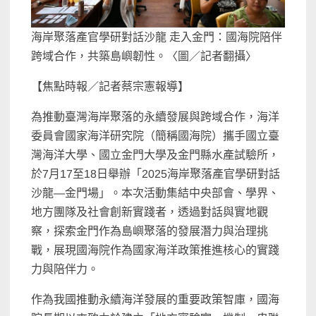
海岸聚落產官學研對話沙龍 走入金門：國海院陪伴
跨域合作，共築島嶼韌性。〈圖／記者翻攝〉
【焦點時報／記者蔡宗憲報導】
為推動臺灣海岸聚落的永續發展與跨域合作，海洋
委員會國家海洋研究院（簡稱國海院）攜手國立臺
灣海洋大學、國立金門大學及金門縣水產試驗所，
於7月17至18日舉辦「2025海岸聚落產官學研對話
沙龍—金門場」。本次活動集結中央部會、學界、
地方團隊及社會創新實踐者，透過對話與實地觀
察，探索金門作為島嶼聚落的發展潛力與治理挑
戰，展現國海院作為國家海洋政策推進核心的實踐
力與陪伴力。
作為我國推動永續海洋發展的重要政策智庫，國海