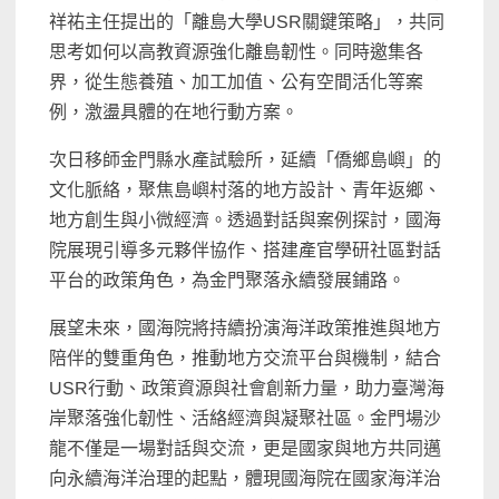
祥祐主任提出的「離島大學USR關鍵策略」，共同
思考如何以高教資源強化離島韌性。同時邀集各
界，從生態養殖、加工加值、公有空間活化等案
例，激盪具體的在地行動方案。
次日移師金門縣水產試驗所，延續「僑鄉島嶼」的
文化脈絡，聚焦島嶼村落的地方設計、青年返鄉、
地方創生與小微經濟。透過對話與案例探討，國海
院展現引導多元夥伴協作、搭建產官學研社區對話
平台的政策角色，為金門聚落永續發展鋪路。
展望未來，國海院將持續扮演海洋政策推進與地方
陪伴的雙重角色，推動地方交流平台與機制，結合
USR行動、政策資源與社會創新力量，助力臺灣海
岸聚落強化韌性、活絡經濟與凝聚社區。金門場沙
龍不僅是一場對話與交流，更是國家與地方共同邁
向永續海洋治理的起點，體現國海院在國家海洋治