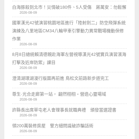
白海豚殺到北市！災情破180件、5人受傷 蔣萬安：勿鬆懈
2026-08-09
國軍漢光42號演習桃園地區進行「陸射劍二」防空飛彈系統
演練及八里地區CM34八輪甲車引擎動力異常戰場機動保修
作業
2026-08-09
8月8日總統賴清德親赴海軍左營視導漢光42號實兵演習濱海
打擊及近岸防禦」課目
2026-08-09
澄清湖環湖漫行版圖再前進 鳥松文前路新步道完工
2026-08-09
尊生·光合走廊第一站， 翩然栩栩・營造心靈場域
2026-08-09
許縣長出席草屯老人會理事長就職典禮 頒發當選證書
2026-08-09
領200萬裝修房屋 警方細問識破詐騙話術
2026-08-09