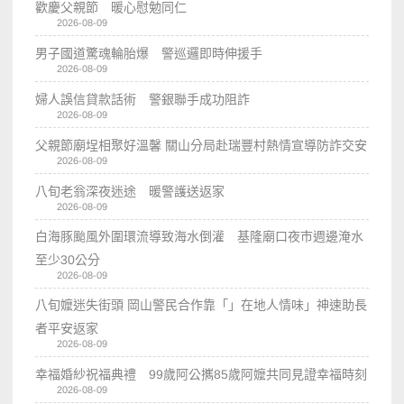
歡慶父親節 暖心慰勉同仁
2026-08-09
男子國道驚魂輪胎爆 警巡邏即時伸援手
2026-08-09
婦人誤信貸款話術 警銀聯手成功阻詐
2026-08-09
父親節廟埕相聚好溫馨 關山分局赴瑞豐村熱情宣導防詐交安
2026-08-09
八旬老翁深夜迷途 暖警護送返家
2026-08-09
白海豚颱風外圍環流導致海水倒灌 基隆廟口夜市週邊淹水
至少30公分
2026-08-09
八旬嬤迷失街頭 岡山警民合作靠「」在地人情味」神速助長
者平安返家
2026-08-09
幸福婚紗祝福典禮 99歲阿公𢹂85歲阿嬤共同見證幸福時刻
2026-08-09