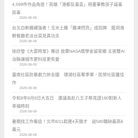
4,599件作品角逐！高雄「港都反毒盃」用畫筆教孩子識毒
拒毒
2026-08-09
台北白斬雞藏強者！玉米土雞「雞凍閃亮」成招牌 龍洞海
鮮餐廳老派台菜見真功夫
2026-08-09
徐欣瑩《大雲時堂》專訪 放棄NASA獎學金留家鄉 主張雙AI
治縣讓城市更科技更有愛
2026-08-09
臺南社區防暴劇力拚全國 環湖社區奪季軍、民榮社區獲佳
作
2026-08-09
令和8年8月8日大吉日 康議長赴八王子祭見證190對新人
幸福時刻
2026-08-09
暑期找工作看這！北市8/11起連4天徵才 逾580職缺最高6
萬元
2026-08-09