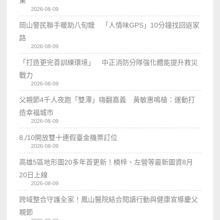
果
2026-08-09
岡山警民聯手暖助八旬嬤 「人情味GPS」10分鐘找回返家
路
2026-08-09
「打造更完善訓練環境」 中正消防分隊強化體能提升救災
戰力
2026-08-09
父親節4千人夜跑「雙潭」嗨翻嘉義 黃敏惠鳴槍：運動打
造幸福城市
2026-08-09
8,/10開放雙十連假臺金機票訂位
2026-08-09
高雄5區地形圖20多年首更新！楠梓、左營等最新圖資8月
20日上線
2026-08-09
跨域整合守護全家！鳳山醫院結合閱讀行動與健康宣導慶父
親節