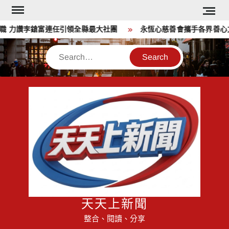
Skip
to
 力讚李鎗富連任引領全縣最大社團
永恆心慈善會攜手各界善心力
content
Search
天天上新聞
整合、閱讀、分享