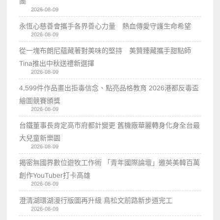
團
2026-08-09
永恆心慈善會攜手各界善心力量 熱血傳愛守護生命希望
2026-08-09
從一塊布朗尼蘊藏著對美味的堅持 美贊臻藏攜手甜點師
Tina推出中秋送禮新選擇
2026-08-09
4,599件作品畫出拒毒信念、點亮品格教育 2026港都反毒盃
繪圖競賽頒獎
2026-08-09
台鐵董事長肯定高市府都計變更 舊機廠華麗轉身化身全台最
大兒童新樂園
2026-08-09
揭密無國界數位遊牧工作術 「青年國際論壇」邀英美韓百萬
創作YouTuber打卡高雄
2026-08-09
澄清湖環湖漫行版圖再升級 鳥松文前路新步道完工
2026-08-09