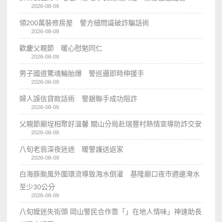
2026-08-09
領200萬裝修房屋 警方細問識破詐騙話術
2026-08-09
歡慶父親節 暖心慰勉同仁
2026-08-09
男子國道驚魂輪胎爆 警巡邏即時伸援手
2026-08-09
婦人誤信貸款話術 警銀聯手成功阻詐
2026-08-09
父親節廟埕相聚好溫馨 關山分局赴瑞豐村熱情宣導防詐交安
2026-08-09
八旬老翁深夜迷途 暖警護送返家
2026-08-09
白海豚颱風外圍環流導致海水倒灌 基隆廟口夜市週邊淹水
至少30公分
2026-08-09
八旬嬤迷失街頭 岡山警民合作靠「」在地人情味」神速助長