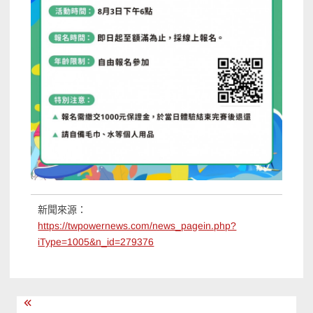
新聞來源：
https://twpowernews.com/news_pagein.php?
iType=1005&n_id=279376
文