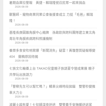
暑期血庫拉警報 黃捷、賴瑞隆號召民眾一起來捐血
2026-08-09
獸醫師、寵物商業同業公會後援會成立 力挺「毛爸」賴瑞
隆！
2026-08-09
基隆長庚圓錐角膜中心揭牌 孫啟欽與跨科團隊建立東北角
青壯年角膜疾病跨科照護機制
2026-08-09
養樂多食安吹哨案爆「新聞消失」疑雲！黃瓊慧質疑報導變
404 撤稿原因待揭
2026-08-09
七族文化輪番上台 TAKAO兒童親子族語夏令營成果展 親子
共學玩出族語力
2026-08-09
「警察先生可以幫忙嗎？」轎車尖峰時段拋錨 雙警秒變推
車大力士
2026-08-09
波麗士超有愛！七旬婦深夜迷途 雙警牽手安撫暖送返家