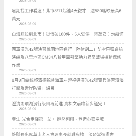
2026-08-09
暑期找工作看這！北市8/11起連4天徵才 逾580職缺最高6
萬元
2026-08-09
白海豚殺到北市！災情破180件、5人受傷 蔣萬安：勿鬆懈
2026-08-09
國軍漢光42號演習桃園地區進行「陸射劍二」防空飛彈系統
演練及八里地區CM34八輪甲車引擎動力異常戰場機動保修
作業
2026-08-09
8月8日總統賴清德親赴海軍左營視導漢光42號實兵演習濱海
打擊及近岸防禦」課目
2026-08-09
澄清湖環湖漫行版圖再前進 鳥松文前路新步道完工
2026-08-09
尊生·光合走廊第一站， 翩然栩栩・營造心靈場域
2026-08-09
許縣長出席草屯老人會理事長就職典禮 頒發當選證書