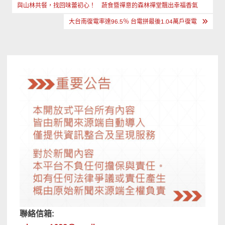
章
與山林共餐，找回味蕾初心！ 蔬食暨禪意的森林禪堂飄出幸福香氣
導
大台南復電率達96.5％ 台電拼最後1.04萬戶復電
覽
聯絡信箱: