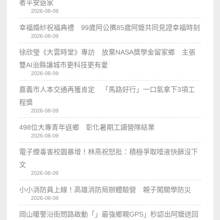
者平安返家
2026-08-09
幸福婚紗祝福典禮 99歲阿公𢹂85歲阿嬤共同見證幸福時刻
2026-08-09
徐欣瑩《大雲時堂》專訪 放棄NASA獎學金留家鄉 主張
雙AI治縣讓城市更科技更有愛
2026-08-09
嘉義市人本交通再獲肯定 「馬路好行」一口氣拿下3項工
程獎
2026-08-09
498位大專青年返鄉 彰化暑期工讀營隊結業
2026-08-09
電子煙毒害校園暴增！林燕祝怒批：積極爭取唾液快篩沒下
文
2026-08-09
小小消防員上線！高雄消防局辦體驗營 親子闖關學防災
2026-08-09
岡山暖警沿街問路啟動「」最強鄉親GPS」秒認出阿嬤送回