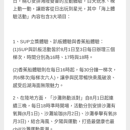
日，精心安排海陸雙響的互動體驗，白天玩水、晚
上動一動，讓遊客從日出玩到星光，其中「海上體
驗活動」內容包含3大項目：
1、SUP立槳體驗、趴板體驗與香蕉船體驗：
(1)SUP與趴板活動皆於8月1日至3日每日辦理三個
梯次，時間分別為16時、17時與18時。
(2)香蕉船體驗則在每日16時起，每30分鐘一梯次，
共6梯次(每梯次六人)，讓參與民眾暢快乘風破浪、
感受后湖海面無限魅力。
2、在陸地方面，「沙灘熱動派對」自8月1日起連
續三晚，每日18時準時開場，活動分別安排沙灘有
氧舞(8月1日)、沙灘瑜珈(8月2日)、沙灘拳擊有氧(8
月3日)，結合海風、夕陽與運動，打造最健康也最
chill沙灘運動風潮。