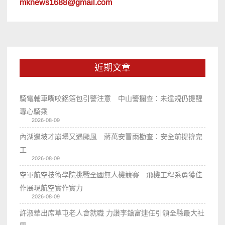
mknews1688@gmail.com
近期文章
騎電輔車嘴咬鋁箔包引警注意 中山警攔查：未違規仍提醒
專心騎乘
2026-08-09
內湖邊坡才崩塌又遇颱風 蔣萬安冒雨勘查：安全前提拚完
工
2026-08-09
空軍航空技術學院挑戰全國無人機競賽 飛機工程系勇獲佳
作展現航空實作實力
2026-08-09
許淑華出席草屯老人會就職 力讚李鎗富連任引領全縣最大社