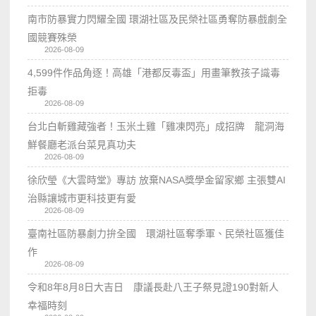
南市防暴實力閃耀全國 環湖社區及民榮社區勇奪防暴戲劇全
國競賽殊榮
2026-08-09
4,599件作品角逐！高雄「港都反毒盃」用畫筆教孩子識毒
拒毒
2026-08-09
台北白斬雞藏強者！玉米土雞「雞凍閃亮」成招牌 龍洞海
鮮餐廳老派台菜見真功夫
2026-08-09
徐欣瑩《大雲時堂》專訪 放棄NASA獎學金留家鄉 主張雙AI
治縣讓城市更科技更有愛
2026-08-09
臺南社區防暴劇力拚全國 環湖社區奪季軍、民榮社區獲佳
作
2026-08-09
令和8年8月8日大吉日 康議長赴八王子祭見證190對新人
幸福時刻