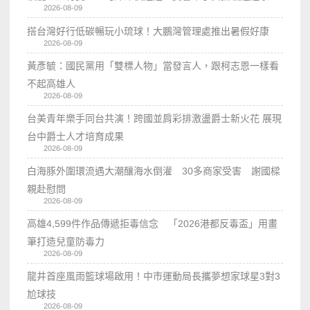
2026-08-09
搭台灣好行低碳暢玩小琉球！大鵬灣管理處推出暑假好康
2026-08-09
黃彥毓：國民黨用「雙標人物」當發言人，跟柯志恩一樣看
不起高雄人
2026-08-09
台美青年樂手同台共演！跨國並肩彩排激盪爵士新火花 展現
台中爵士人才培育成果
2026-08-09
白海豚外圍環流遇大潮釀海水倒灌 30多商家受害 謝國樑
親赴慰問
2026-08-09
高雄4,599件作品傳遞拒毒信念 「2026港都反毒盃」用畫
筆打造兒童防毒力
2026-08-09
龍井首座風雨籃球場啟用！中市運動局長攜夢想家球星3對3
尬球技
2026-08-09