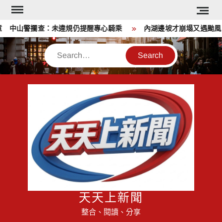
Skip
to
中山警攔查：未違規仍提醒專心騎乘
內湖邊坡才崩塌又遇颱風 蔣
content
Search
天天上新聞
整合、閱讀、分享