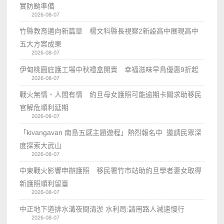
實防颱準備
2026-08-07
竹縣教育邁向新篇章 楊文科縣長視察2新設高中展現高中
五大方案成果
2026-08-07
伊甸桃園庇護工場中秋禮盒開賣 幸福滋味早鳥優惠9折起
2026-08-07
戰火無情、人間有情 約旦母女護照可能逾期卡關求助移民
官解危順利延期
2026-08-07
「kivangavan 南島五感主題遊程」熱烈報名中 邀請民眾深
度探索大武山
2026-08-07
中東戰火影響申辦護照 移民署竹市站助約旦學者妻女取得
新護照順利留臺
2026-08-07
中正地下道排水溝夜間清淤 水利局:請用路人減速慢行
2026-08-07