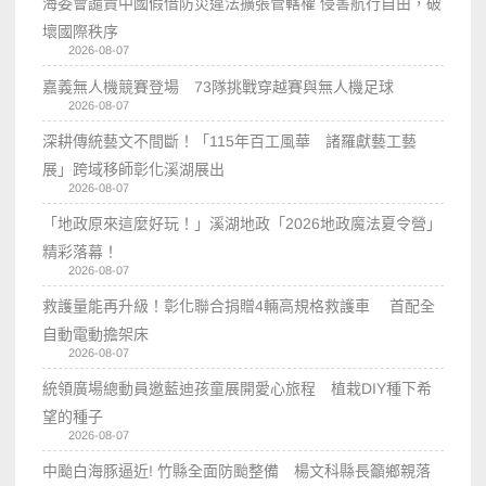
海委會譴責中國假借防災違法擴張管轄權 侵害航行自由，破
壞國際秩序
2026-08-07
嘉義無人機競賽登場 73隊挑戰穿越賽與無人機足球
2026-08-07
深耕傳統藝文不間斷！「115年百工風華 諸羅獻藝工藝
展」跨域移師彰化溪湖展出
2026-08-07
「地政原來這麼好玩！」溪湖地政「2026地政魔法夏令營」
精彩落幕！
2026-08-07
救護量能再升級！彰化聯合捐贈4輛高規格救護車 首配全
自動電動擔架床
2026-08-07
統領廣場總動員邀藍迪孩童展開愛心旅程 植栽DIY種下希
望的種子
2026-08-07
中颱白海豚逼近! 竹縣全面防颱整備 楊文科縣長籲鄉親落