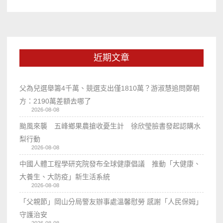
近期文章
父為兒選舉籌4千萬、競選支出僅1810萬？游淑慧追問鄭朝
方：2190萬差額去哪了
2026-08-08
颱風來襲 五峰鄉果農搶收憂生計 徐欣瑩臉書發起認購水
梨行動
2026-08-08
中國人體工程學研究院發布全球健康倡議 推動「大健康、
大養生、大防疫」新生活系統
2026-08-08
「父親節」岡山分局警友辦事處溫馨慰勞 感謝「人民保姆」
守護治安
2026-08-08