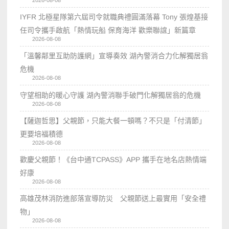
IYFR 北極星隊第六屆司令就職典禮圓滿落幕 Tony 張煌基接
任司令攜手啟航「熱情玩船 保育海洋 歡樂聯誼」新篇章
2026-08-08
「溫馨鄰里互助防護網」宣導奏效 湖內警消合力化解獨居翁
危機
2026-08-08
守望相助的暖心守護 湖內警消聯手破門化解獨居翁的危機
2026-08-08
【薩迦哲思】父親節，只能大餐一頓嗎？不只是「付清節」
更要培福積德
2026-08-08
歡慶父親節！《台中通TCPASS》APP 攜手在地名店熱情端
好康
2026-08-08
高雄茂林消防進部落宣導防災 父親節送上最實用「安全禮
物」
2026-08-08