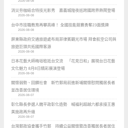
2026-08-08
消災夯枷結合特技光影秀 嘉義城隍夜巡跨國跨界熱鬧登場
2026-08-08
台中市技職教育再攀高峰！ 全國技能競賽勇奪23面獎牌
2026-08-08
屏東縣政府交通旅遊處布局菲律賓觀光市場 拜會航空公司與
旅遊巨頭共拓國際客源
2026-08-08
日本花藝大師梅垣稔抵台交流 「花見日和」展現台日花藝
文化魅力 8月8日精彩展演登場
2026-08-08
關懷弱勢、回饋社會 新竹郵局前進新埔關懷慰問獨居長者
並改善居住環境
2026-08-07
彰化縣長參選人魏平政彰化造勢 喊福利超越六都承接王惠
美施政再升級
2026-08-07
台灣郵政協會攜手竹郵 持續公益關懷暨改善獨居長者居住