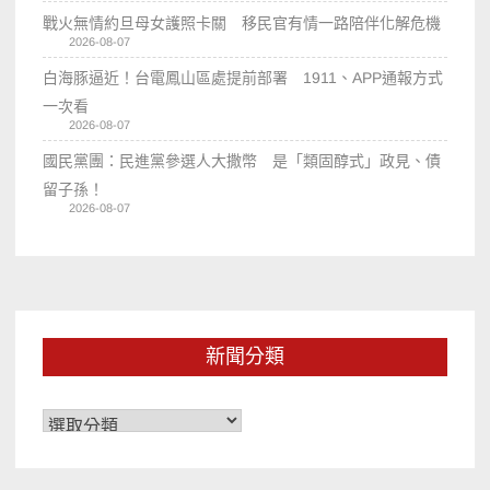
戰火無情約旦母女護照卡關 移民官有情一路陪伴化解危機
2026-08-07
白海豚逼近！台電鳳山區處提前部署 1911、APP通報方式
一次看
2026-08-07
國民黨團：民進黨參選人大撒幣 是「類固醇式」政見、債
留子孫！
2026-08-07
新聞分類
新
聞
分