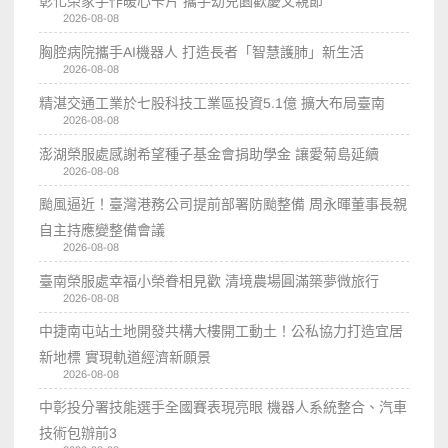
彰化榮家手作暖心卡片 攜手幼兒園歡慶父親節
2026-08-08
胸腔病院攜手AI機器人 打造長者「智慧護肺」新生活
2026-08-08
精湛交通工業於七股科技工業區投資5.1億 擴大布局臺南
2026-08-08
澎湖榮服處感謝希望種子基金會捐助學金 讓愛菊島延續
2026-08-08
颱風逼近！臺灣港務公司提前部署防颱整備 周永暉董事長親
自主持應變整備會議
2026-08-08
臺南榮服處幸福小榮眷相見歡 清境農場圓滿築夢微旅行
2026-08-08
中捷南屯站土地開發共構大樓開工動土！公私協力打造宜居
新地標 實現軌道經濟新願景
2026-08-08
中彰投分署技能選手全國賽表現亮眼 機器人系統整合、汽車
技術包辦前3