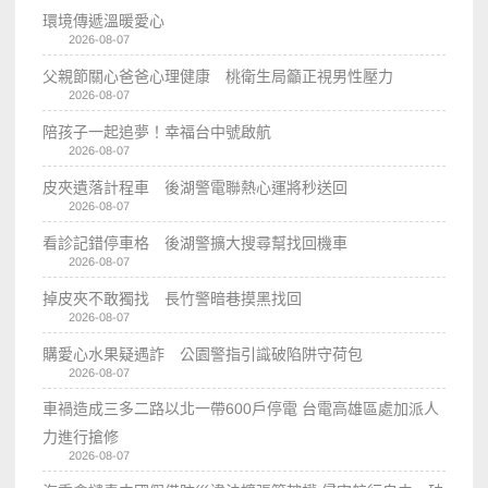
環境傳遞溫暖愛心
2026-08-07
父親節關心爸爸心理健康 桃衛生局籲正視男性壓力
2026-08-07
陪孩子一起追夢！幸福台中號啟航
2026-08-07
皮夾遺落計程車 後湖警電聯熱心運將秒送回
2026-08-07
看診記錯停車格 後湖警擴大搜尋幫找回機車
2026-08-07
掉皮夾不敢獨找 長竹警暗巷摸黑找回
2026-08-07
購愛心水果疑遇詐 公園警指引識破陷阱守荷包
2026-08-07
車禍造成三多二路以北一帶600戶停電 台電高雄區處加派人
力進行搶修
2026-08-07