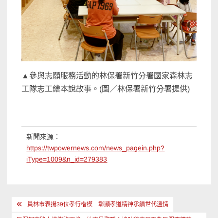
▲參與志願服務活動的林保署新竹分署國家森林志
工隊志工繪本說故事。(圖／林保署新竹分署提供)
新聞來源：
https://twpowernews.com/news_pagein.php?
iType=1009&n_id=279383
文
員林市表揚39位孝行楷模 彰顯孝道精神承續世代溫情