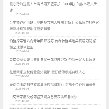
暖心跨海送暖！台灣首廟天壇豪捐「300萬」助熊本震災重
建
2026-08-08
台中捷運南屯站土地開發共構大樓開工動土 公私協力打造宜
居新地標實現軌道經濟願景
2026-08-08
僑務探索營培育青年國際視野 首創特務桌遊與實境闖關 解
鎖全球僑務藍圖
2026-08-08
臺南榮家失智長輩化身狀元郎熱鬧迎親 爸氣十足大膽炫父
2026-08-08
花蓮榮家立秋傳愛慶父親節 歌仔戲傳承經典暖人心
2026-08-08
臺南榮服處相見歡暨清境農場微旅行 幸福小榮眷圓滿築夢
2026-08-08
白河榮家慶父親節暨寶賢宮慈善表演溫馨圓滿
2026-08-08