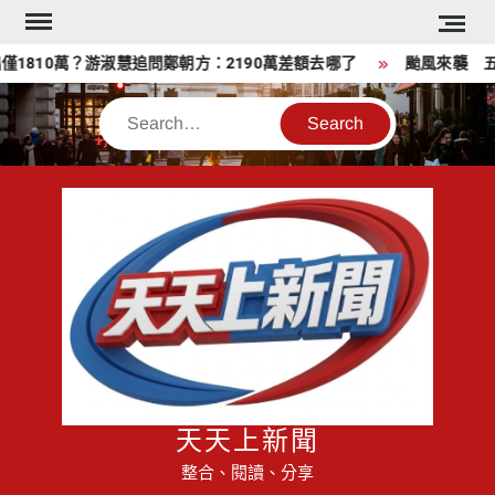
Skip
to
810萬？游淑慧追問鄭朝方：2190萬差額去哪了
颱風來襲 五峰
content
Search
天天上新聞
整合、閱讀、分享