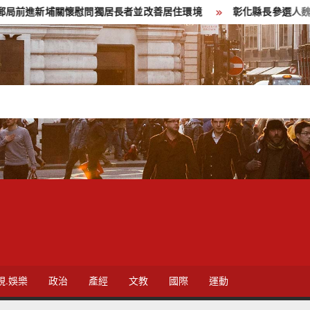
埔關懷慰問獨居長者並改善居住環境
彰化縣長參選人魏平政彰化
視.娛樂
政治
產經
文教
國際
運動