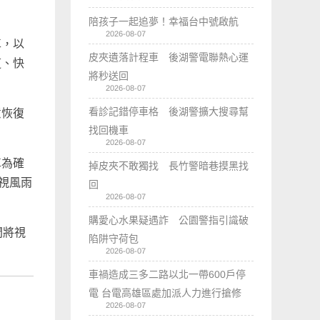
陪孩子一起追夢！幸福台中號啟航
2026-08-07
車，以
皮夾遺落計程車 後湖警電聯熱心運
道、快
將秒送回
2026-08-07
看診記錯停車格 後湖警擴大搜尋幫
意恢復
找回機車
。
2026-08-07
車為確
掉皮夾不敢獨找 長竹警暗巷摸黑找
視風雨
回
2026-08-07
購愛心水果疑遇詐 公園警指引識破
間將視
陷阱守荷包
2026-08-07
車禍造成三多二路以北一帶600戶停
電 台電高雄區處加派人力進行搶修
2026-08-07