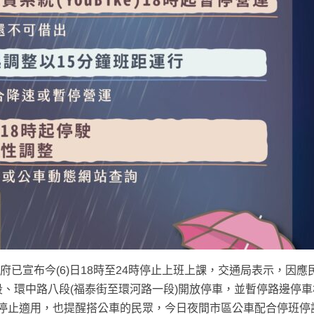
府已宣布今(6)日18時至24時停止上班上課，交通局表示，因應
段、環中路八段(福泰街至環河路一段)開放停車，並暫停路邊停車
停止適用，也提醒搭公車的民眾，今日夜間市區公車配合停班停