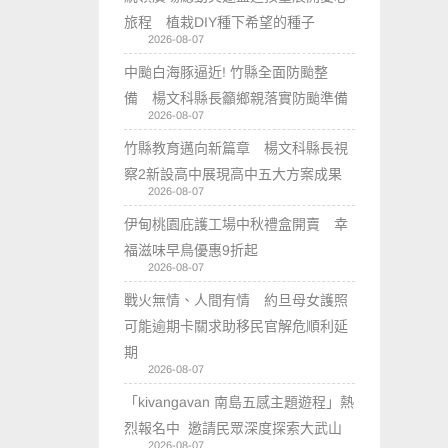
旅程 植栽DIY種下希望的種子
2026-08-07
中颱白海豚逼近! 竹縣全面防颱整
備 楊文科縣長籲鄉親落實防颱準備
2026-08-07
竹縣教育邁向新篇章 楊文科縣長視
察2新設高中展現高中五大方案成果
2026-08-07
伊甸桃園庇護工場中秋禮盒開賣 幸
福滋味早鳥優惠9折起
2026-08-07
戰火無情、人間有情 約旦母女護照
可能逾期卡關求助移民官解危順利延
期
2026-08-07
「kivangavan 南島五感主題遊程」熱
烈報名中 邀請民眾深度探索大武山
2026-08-07