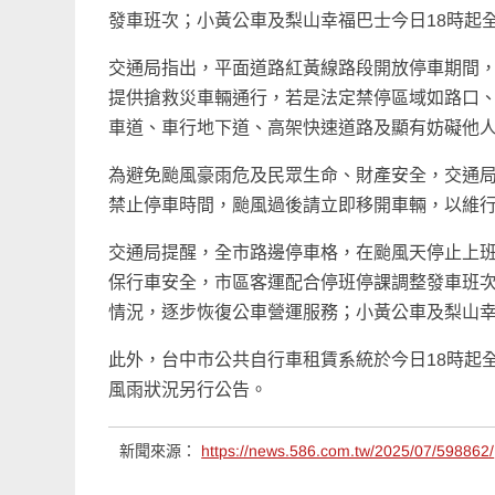
發車班次；小黃公車及梨山幸福巴士今日18時起
交通局指出，平面道路紅黃線路段開放停車期間
提供搶救災車輛通行，若是法定禁停區域如路口
車道、車行地下道、高架快速道路及顯有妨礙他
為避免颱風豪雨危及民眾生命、財產安全，交通
禁止停車時間，颱風過後請立即移開車輛，以維
交通局提醒，全市路邊停車格，在颱風天停止上
保行車安全，市區客運配合停班停課調整發車班次
情況，逐步恢復公車營運服務；小黃公車及梨山幸
此外，台中市公共自行車租賃系統於今日18時起
風雨狀況另行公告。
新聞來源：
https://news.586.com.tw/2025/07/598862/