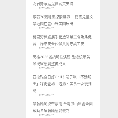
為弱勢家庭提供實質支持
2026-08-07
跟著70張地圖探索世界！ 德國兒童文
學地圖在臺中綠美圖展出
2026-08-07
桃園勞檢處攜手營造職業工會及北促
會 締結安全伙伴共同守護工安
2026-08-07
高雄2026城鎮韌性演習 副總統蕭美
琴視察應變整備成果
2026-08-07
西拉雅夏日好Chill！關子嶺「不動明
王」踩街登場 泡湯、美食一次玩到
飽
2026-08-07
嚴防颱風挾帶豪雨 台電鳳山區處全面
啟動各項防颱應變機制
2026-08-07