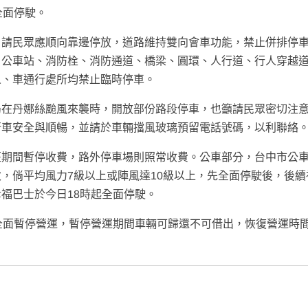
全面停駛。
，請民眾應順向靠邊停放，道路維持雙向會車功能，禁止併排停
、公車站、消防栓、消防通道、橋梁、圓環、人行道、行人穿越
人、車通行處所均禁止臨時停車。
局在丹娜絲颱風來襲時，開放部份路段停車，也籲請民眾密切注
行車安全與順暢，並請於車輛擋風玻璃預留電話號碼，以利聯絡
班期間暫停收費，路外停車場則照常收費。公車部分，台中市公
，倘平均風力7級以上或陣風達10級以上，先全面停駛後，後續
福巴士於今日18時起全面停駛。
全面暫停營運，暫停營運期間車輛可歸還不可借出，恢復營運時