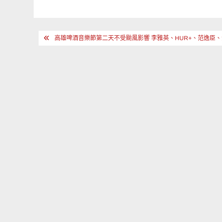
文
高雄啤酒音樂節第二天不受颱風影響 李雅英、HUR+、范逸臣、派偉俊
章
導
覽