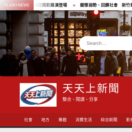
Skip
力 8月8日精彩展演登場
FLASH NEWS
關懷弱勢、回饋社會 新竹郵局前進新
to
content
Search
天天上新聞
整合、閱讀、分享
社會
地方
專題
消費生活
綜合新聞
影