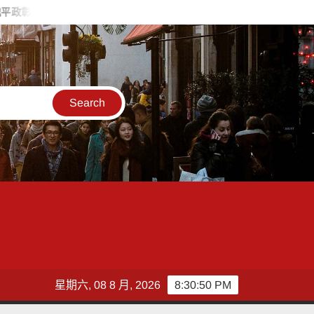
造勢 喊福利超越六都承接王惠美施政再升級
台灣郵政協會攜手竹
星期六, 08 8 月, 2026
8:30:51 PM