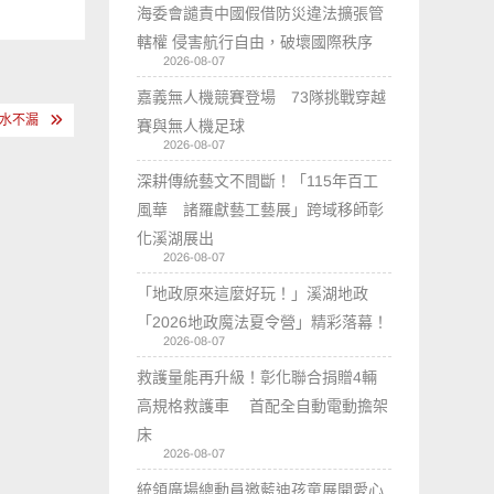
海委會譴責中國假借防災違法擴張管
轄權 侵害航行自由，破壞國際秩序
2026-08-07
嘉義無人機競賽登場 73隊挑戰穿越
滴水不漏
賽與無人機足球
2026-08-07
深耕傳統藝文不間斷！「115年百工
風華 諸羅獻藝工藝展」跨域移師彰
化溪湖展出
2026-08-07
「地政原來這麼好玩！」溪湖地政
「2026地政魔法夏令營」精彩落幕！
2026-08-07
救護量能再升級！彰化聯合捐贈4輛
高規格救護車 首配全自動電動擔架
床
2026-08-07
統領廣場總動員邀藍迪孩童展開愛心