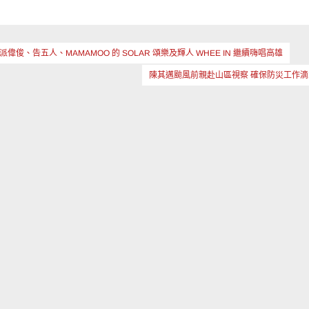
、告五人、MAMAMOO 的 SOLAR 頌樂及輝人 WHEE IN 繼續嗨唱高雄
陳其邁颱風前親赴山區視察 確保防災工作