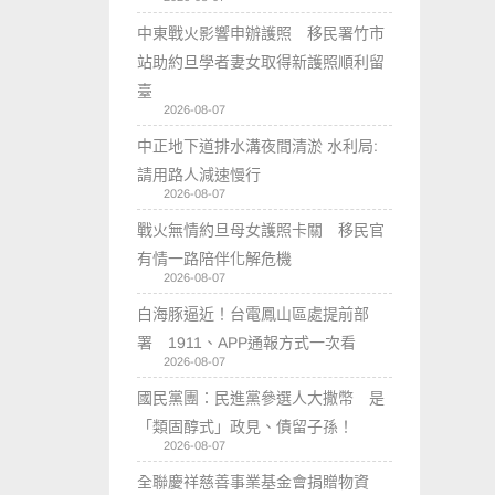
中東戰火影響申辦護照 移民署竹市
站助約旦學者妻女取得新護照順利留
臺
2026-08-07
中正地下道排水溝夜間清淤 水利局:
請用路人減速慢行
2026-08-07
戰火無情約旦母女護照卡關 移民官
有情一路陪伴化解危機
2026-08-07
白海豚逼近！台電鳳山區處提前部
署 1911、APP通報方式一次看
2026-08-07
國民黨團：民進黨參選人大撒幣 是
「類固醇式」政見、債留子孫！
2026-08-07
全聯慶祥慈善事業基金會捐贈物資