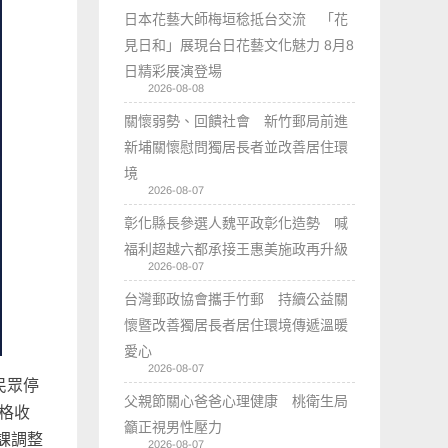
日本花藝大師梅垣稔抵台交流 「花
見日和」展現台日花藝文化魅力 8月8
日精彩展演登場
2026-08-08
關懷弱勢、回饋社會 新竹郵局前進
新埔關懷慰問獨居長者並改善居住環
境
2026-08-07
彰化縣長參選人魏平政彰化造勢 喊
福利超越六都承接王惠美施政再升級
2026-08-07
台灣郵政協會攜手竹郵 持續公益關
懷暨改善獨居長者居住環境傳遞溫暖
愛心
2026-08-07
民眾停
父親節關心爸爸心理健康 桃衛生局
格收
籲正視男性壓力
課調整
2026-08-07