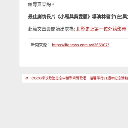
絲專頁查詢。
最佳劇情長片《小雁與吳愛麗》導演林書宇(左)
此篇文章最開始出處為:
北影史上第一位外籍影帝
新聞來源：
https://lifenews.com.tw/365907/
文
COCO李玟歌迷思念中相聚齊聲歌唱 溫馨舉行31週年紀念活
章
導
覽