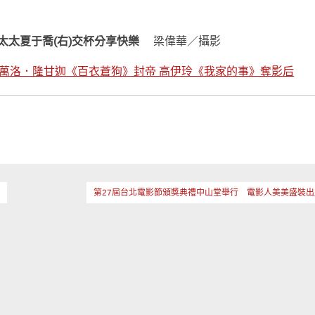
與太太夏于喬(右)交杯分享快樂
梁偉華／攝影
 萬洛．隆甘迦《百衣蒼狗》封帝 高伊玲《我家的事》奪影后
動
第27屆台北電影節頒獎典禮中山堂舉行 電影人美美盛裝