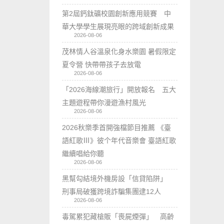
第2屆鈣鈦礦校園創新應用競賽 中
華大學學生展現亮眼的跨域創新成果
2026-08-06
茂林情人谷溫泉化身水樂園 暑假限定
夏令營 快帶帶孩子去放電
2026-08-06
「2026海線潮旅行」開放報名 五大
主題遊程帶你漫遊漁村風光
2026-08-06
2026秋樂季首開強檔節目推薦 《臺
語紅歌Ⅲ》彼个年代音樂會 臺語紅歌
繼續唱給你聽
2026-08-06
黑幫勾結境外機房設「信貸陷阱」
刑事局破獲跨境詐騙集團逮12人
2026-08-06
毒駕累犯藏槍販「喪屍煙彈」 高齡