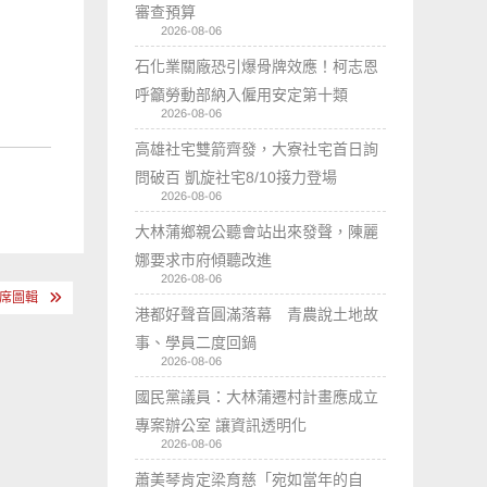
審查預算
2026-08-06
石化業關廠恐引爆骨牌效應！柯志恩
呼籲勞動部納入僱用安定第十類
2026-08-06
高雄社宅雙箭齊發，大寮社宅首日詢
問破百 凱旋社宅8/10接力登場
2026-08-06
大林蒲鄉親公聽會站出來發聲，陳麗
娜要求市府傾聽改進
2026-08-06
出席圖輯
港都好聲音圓滿落幕 青農說土地故
事、學員二度回鍋
2026-08-06
國民黨議員：大林蒲遷村計畫應成立
專案辦公室 讓資訊透明化
2026-08-06
蕭美琴肯定梁育慈「宛如當年的自