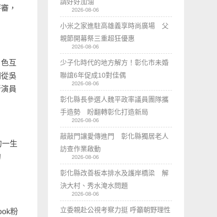
請好好加油
評審，
2026-08-06
小米之家進駐高雄義享時尚廣場 父
親節開幕祭三重超狂優惠
2026-08-06
少子化時代的地方解方！彰化市未婚
角色互
聯誼6年促成10對佳偶
們從吳
2026-08-06
新演員
彰化縣長參選人魏平政率議員團隊攜
手造勢 盼翻轉彰化打造新局
2026-08-06
敲敲門讓愛傳進門 彰化縣獨居老人
的一生
訪查作業啟動
的
2026-08-06
彰化縣改善板本排水及護岸橋梁 解
決大村、秀水淹水問題
2026-08-06
立委親赴公視考察力挺 呼籲朝野理性
ok粉