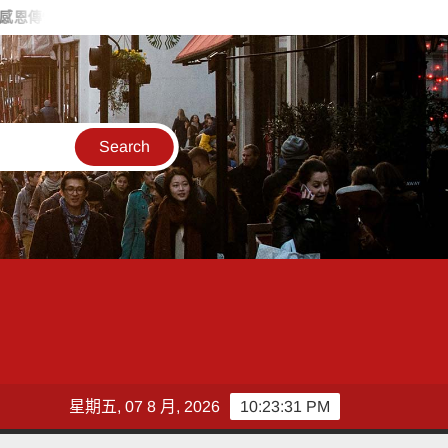
情」高雄郵局向天下父親表達感謝
義守大學勇奪綠點子國際發明競賽
星期五, 07 8 月, 2026
10:23:32 PM