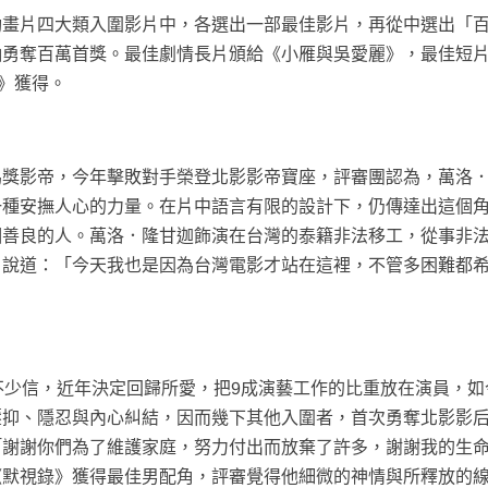
動畫片四大類入圍影片中，各選出一部最佳影片，再從中選出「
軸勇奪百萬首獎。最佳劇情長片頒給《小雁與吳愛麗》，最佳短
》獲得。
馬獎影帝，今年擊敗對手榮登北影影帝寶座，評審團認為，萬洛
一種安撫人心的力量。在片中語言有限的設計下，仍傳達出這個
個善良的人。萬洛．隆甘迦飾演在台灣的泰籍非法移工，從事非
，說道：「今天我也是因為台灣電影才站在這裡，不管多困難都
不少信，近年決定回歸所愛，把9成演藝工作的比重放在演員，如
壓抑、隱忍與內心糾結，因而幾下其他入圍者，首次勇奪北影影
「謝謝你們為了維護家庭，努力付出而放棄了許多，謝謝我的生
《默視錄》獲得最佳男配角，評審覺得他細微的神情與所釋放的