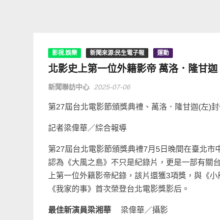
影視.娛樂
新聞來源:民生電子報
運動
北影史上第一位外籍影帝 萬洛．隆甘迦
新聞聯訪中心
2025-07-06
第27屆台北電影節頒獎典禮、萬洛．隆甘迦(左)封
記者梁偉華／綜合報導
第27屆台北電影節頒獎典禮7月5日晚間在臺北
認為《大風之島》不只是紀錄片，更是一部有關
上第一位外籍影帝紀錄，該片還獲3項獎，與《小
《我家的事》首次榮登台北電影獎影后。
最佳新演員梁湘華
梁偉華／攝影