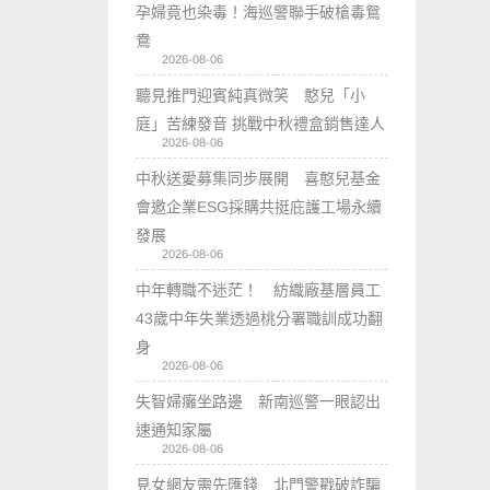
孕婦竟也染毒！海巡警聯手破槍毒鴛
鴦
2026-08-06
聽見推門迎賓純真微笑 憨兒「小
庭」苦練發音 挑戰中秋禮盒銷售達人
2026-08-06
中秋送愛募集同步展開 喜憨兒基金
會邀企業ESG採購共挺庇護工場永續
發展
2026-08-06
中年轉職不迷茫！ 紡織廠基層員工
43歲中年失業透過桃分署職訓成功翻
身
2026-08-06
失智婦癱坐路邊 新南巡警一眼認出
速通知家屬
2026-08-06
見女網友需先匯錢 北門警戳破詐騙