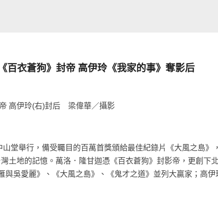
《百衣蒼狗》封帝 高伊玲《我家的事》奪影后
帝 高伊玲(右)封后 梁偉華／攝影
市中山堂舉行，備受矚目的百萬首獎頒給最佳紀錄片《大風之島》
台灣土地的記憶。萬洛．隆甘迦憑《百衣蒼狗》封影帝，更創下
雁與吳愛麗》、《大風之島》、《鬼才之道》並列大贏家；高伊