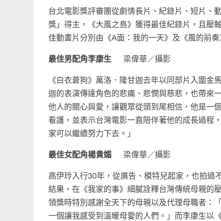
台北電影獎評審團從劇情長片、紀錄片、短片、
獎」得主，《大風之島》獲得最佳紀錄片，且壓
佳動畫片分別由《A面：我的一天》及《風的前奏
最佳男配角李康生
梁偉華／攝影
《白衣蒼狗》萬洛．隆甘迦去年以同部片入圍金
迦的表演傳達角色的悲痛、悲憫與慈悲，也帶來
他人的關心與愛，讓觀眾從頭到尾相信，他是一
看護，並表示台灣電影一直陪伴著他的成長過程
家可以繼續努力下去。」
最佳女配角楊貴媚
梁偉華／攝影
高伊玲入行30年，從廣告、模特兒起家，也拍過
結果，在《我家的事》細膩詮釋台灣傳統母親的
領獎時特別感謝全天下的母親以及代理母職者：
一個讓我感受到溫暖母愛的人們。」而李康生以