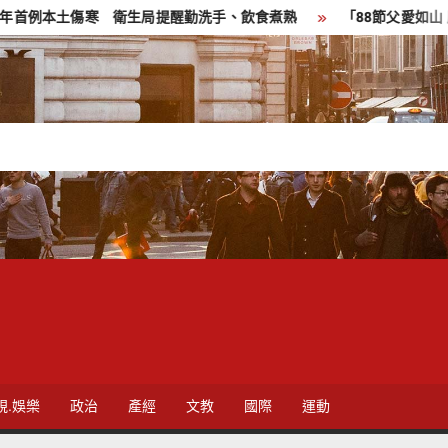
本土傷寒 衛生局提醒勤洗手、飲食煮熟
「88節父愛如山 感恩傳
視.娛樂
政治
產經
文教
國際
運動