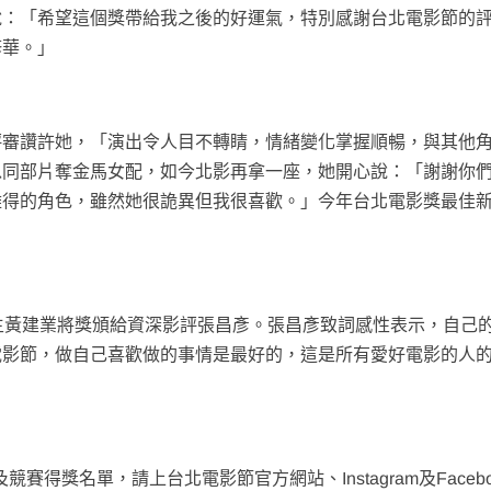
說：「希望這個獎帶給我之後的好運氣，特別感謝台北電影節的
修華。」
評審讚許她，「演出令人目不轉睛，情緒變化掌握順暢，與其他
以同部片奪金馬女配，如今北影再拿一座，她開心說：「謝謝你
難得的角色，雖然她很詭異但我很喜歡。」今年台北電影獎最佳
主黃建業將獎頒給資深影評張昌彥。張昌彥致詞感性表示，自己
電影節，做自己喜歡做的事情是最好的，這是所有愛好電影的人
賽得獎名單，請上台北電影節官方網站、Instagram及Facebo