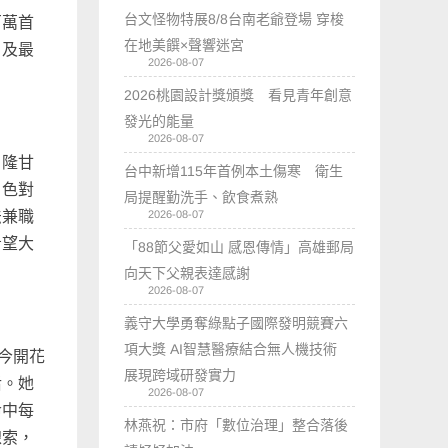
台文怪物特展8/8台南老爺登場 穿梭
百萬首
在地美饌×聲響迷宮
片及最
2026-08-07
2026桃園設計獎頒獎 看見青年創意
發光的能量
2026-08-07
．隆甘
台中新增115年首例本土傷寒 衛生
角色對
局提醒勤洗手、飲食煮熟
2026-08-07
法兼職
希望大
「88節父愛如山 感恩傳情」高雄郵局
向天下父親表達感謝
2026-08-07
義守大學勇奪綠點子國際發明競賽六
項大獎 AI智慧醫療結合無人機技術
今開花
展現跨域研發實力
后。她
2026-08-07
命中每
林燕祝：市府「數位治理」整合落後
線索，