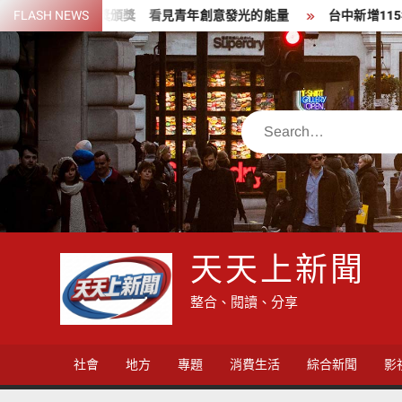
Skip
6桃園設計獎頒獎 看見青年創意發光的能量
FLASH NEWS
台中新增115年首例
to
content
Search
天天上新聞
整合、閱讀、分享
社會
地方
專題
消費生活
綜合新聞
影