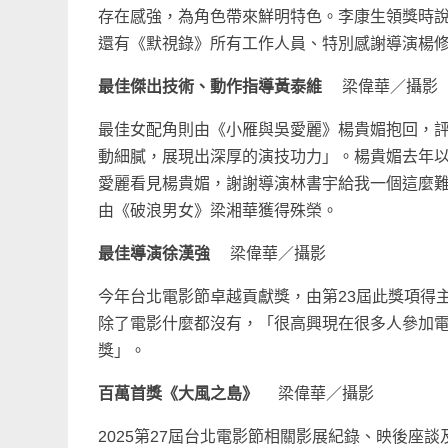
存在感強，為角色帶來鮮明特色。李康生領獎時
還有《默視錄》所有工作人員、特別感謝導演楊
最佳傑出技術、動作指導黃泰維
梁偉華／攝影
最佳女配角則由《小雁與吳愛麗》楊貴媚抱回，
動細膩，展現出深厚的演技功力」。楊貴媚去年
愛麗看見楊貴媚，謝謝導演林書宇給我一個這麼
由《破浪男女》梁湘華獲得殊榮。
最佳導演徐漢強
梁偉華／攝影
今年台北電影節卓越貢獻獎，由第23屆此獎項得
除了電影什麼都沒有，「很高興現在很多人參加
獎」。
百萬首獎《大風之島》
梁偉華／攝影
2025第27屆台北電影節相關影展紀錄、映後座談及競