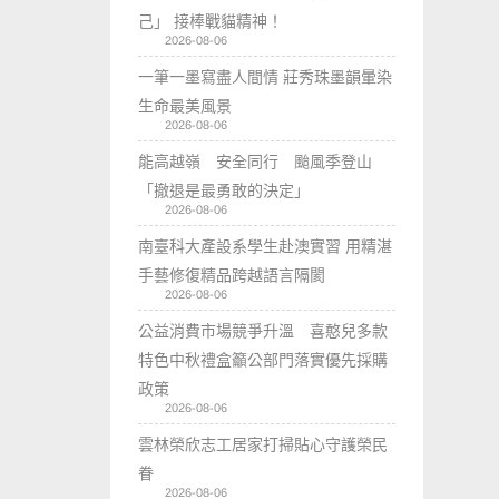
己」 接棒戰貓精神！
2026-08-06
一筆一墨寫盡人間情 莊秀珠墨韻暈染
生命最美風景
2026-08-06
能高越嶺 安全同行 颱風季登山
「撤退是最勇敢的決定」
2026-08-06
南臺科大產設系學生赴澳實習 用精湛
手藝修復精品跨越語言隔閡
2026-08-06
公益消費市場競爭升溫 喜憨兒多款
特色中秋禮盒籲公部門落實優先採購
政策
2026-08-06
雲林榮欣志工居家打掃貼心守護榮民
眷
2026-08-06