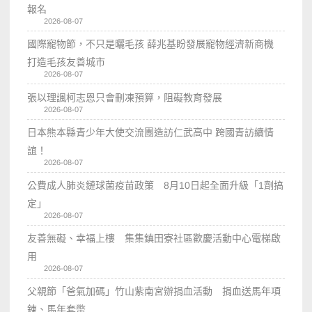
報名
2026-08-07
國際寵物節，不只是曬毛孩 薛兆基盼發展寵物經濟新商機
打造毛孩友善城市
2026-08-07
張以理諷柯志恩只會刪凍預算，阻礙教育發展
2026-08-07
日本熊本縣青少年大使交流團造訪仁武高中 跨國青訪續情
誼！
2026-08-07
公費成人肺炎鏈球菌疫苗政策 8月10日起全面升級「1劑搞
定」
2026-08-07
友善無礙、幸福上樓 集集鎮田寮社區歡慶活動中心電梯啟
用
2026-08-07
父親節「爸氣加碼」竹山紫南宮辦捐血活動 捐血送馬年項
鍊、馬年套幣