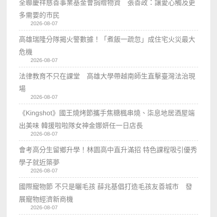
全聯慶祥慈善事業基金會捐贈物資 張善政：讓愛心觸及更
多需要的市民
2026-08-07
高雄瑞隆分隊揭火警數據！「煮飯一疏忽」成住宅火災最大
危機
2026-08-07
法律教育不只在課堂 高雄大學帶越南師生直擊臺灣法治現
場
2026-08-07
《Kingshot》國王燒烤節攜手焦糖楓串燒、柒息地居酒屋端
出美味 韓援啦啦隊女神金娜妍任一日店長
2026-08-07
會考高分生留鄉升學！林園高中直升滿招 特色課程吸引優秀
學子就近築夢
2026-08-07
國際寵物節 不只是曬毛孩 薛兆基倡打造毛孩友善城市 發
展寵物經濟新商機
2026-08-07