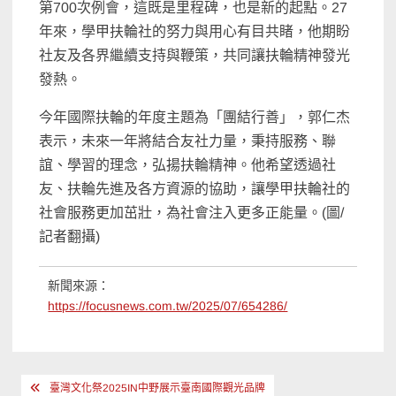
第700次例會，這既是里程碑，也是新的起點。27
年來，學甲扶輪社的努力與用心有目共睹，他期盼
社友及各界繼續支持與鞭策，共同讓扶輪精神發光
發熱。
今年國際扶輪的年度主題為「團結行善」，郭仁杰
表示，未來一年將結合友社力量，秉持服務、聯
誼、學習的理念，弘揚扶輪精神。他希望透過社
友、扶輪先進及各方資源的協助，讓學甲扶輪社的
社會服務更加茁壯，為社會注入更多正能量。(圖/
記者翻攝)
新聞來源：
https://focusnews.com.tw/2025/07/654286/
文
臺灣文化祭2025IN中野展示臺南國際觀光品牌