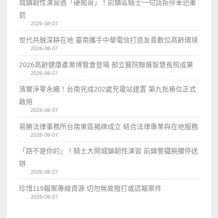
城鎮韌性演習遇「硬闖哥」！前鎮區騎士一句話拒停車恐重
罰
2026-08-07
世代共融深耕在地 臺南攜手中華電信打造友善數位高齡環境
2026-08-07
2026高齡健康產業博覽會登場 部立醫院聯展智慧長照成果
2026-08-07
落實淨零永續！台南完成202處充電站建置 第九批樁位正式
啟用
2026-08-07
易勝法律事務所台南東區揭牌成立 結合法律專業與在地服務
2026-08-07
「路不是你的」！騎士大鬧城鎮韌性演習 前鎮警鐵腕攔停送
辦
2026-08-07
珍惜119報案專線資源 切勿無故撥打或謊報案件
2026-08-07