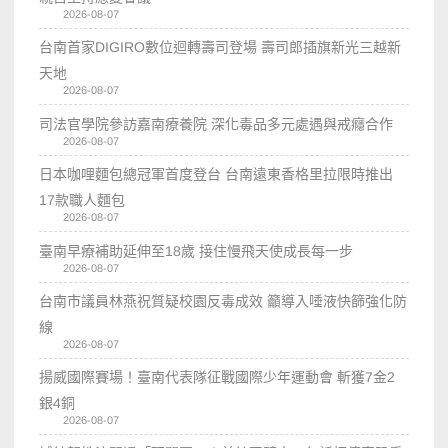
2026-08-07
台南首家DIGIRO數位迴轉壽司登場 壽司郎插旗新光三越新
天地
2026-08-07
司法官學院參訪嘉南療養院 深化毒品多元處遇與戒癮合作
2026-08-07
日本咖哩麵包總冠軍首度登台 台南遠東香格里拉限時推出
17款職人麵包
2026-08-07
臺南早療補助延伸至18歲 接住慢飛天使成長每一步
2026-08-07
台南市議員林燕祝質疑校園反毒成效 籲導入唾液快篩強化防
線
2026-08-07
揚威國際賽場！臺南代表隊征戰國際少年運動會 斬獲7金2
銀4銅
2026-08-07