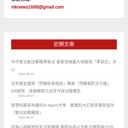
mknews1688@gmail.com
近期文章
中市警主動出擊精準執法 毒駕查緝量大增展現「零容忍」決
心
2026-08-07
百年歷史建築「西螺街長宿舍」轉身「西螺客町文化館」
8/8啟用 首展解密日治至今政治變遷史
2026-08-07
智慧校園革命邁向AI Agent大學 敏實科大打造多模型協作
「數位校務團隊」
2026-08-07
從無心插柳到知名文創萌寵 蜜柑站長以全新主題參與2026