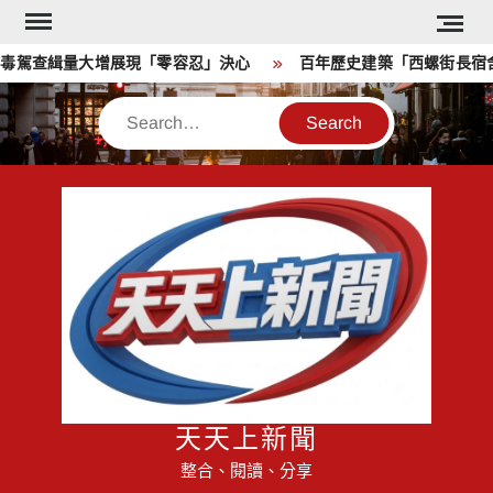
Skip
to
駕查緝量大增展現「零容忍」決心
百年歷史建築「西螺街長宿舍」
content
Search
天天上新聞
整合、閱讀、分享