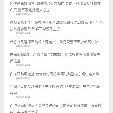
民進黨高雄市黨部8/9號召公益捐血 黃捷、賴瑞隆挽袖搶救
血荒 豐富限定好禮大方送
2026-08-07
聯發國際上半年稅後淨利年增26.3% EPS達1.53元 下半年茶
飲與餐食齊發 營運可望逐季上升
2026-08-07
新竹縣長選舉不能輸！鄭麗文：陳見賢應不至於親痛仇快
2026-08-07
白海豚颱逼近 新營台電全力戒備！民眾與業者落實用電設
備檢查
2026-08-07
白海豚颱風逼近 台電台南區處全面防颱整備守護供電安全
2026-08-07
回饋社區從閱讀出發！安平圖書館115年度學生志工熱情招
募中
2026-08-07
白海豚颱風逼近！臺灣港務公司提前啟動防颱整備 周永暉
親自主持應變會議