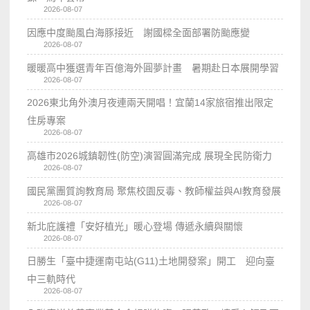
2026-08-07
因應中度颱風白海豚接近 謝國樑全面部署防颱應變
2026-08-07
暖暖高中獲選青年百億海外圓夢計畫 暑期赴日本展開學習
2026-08-07
2026東北角外澳月夜連兩天開唱！宜蘭14家旅宿推出限定
住房專案
2026-08-07
高雄市2026城鎮韌性(防空)演習圓滿完成 展現全民防衛力
2026-08-07
國民黨團質詢教育局 聚焦校園反毒、教師權益與AI教育發展
2026-08-07
新北庇護禮「安好植光」暖心登場 傳遞永續與關懷
2026-08-07
日勝生「臺中捷運南屯站(G11)土地開發案」開工 迎向臺
中三軌時代
2026-08-07