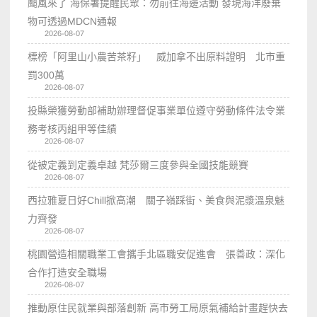
颱風來了 海保署提醒民眾：勿前往海邊活動 發現海洋廢棄
物可透過MDCN通報
2026-08-07
標榜「阿里山小農苦茶籽」 威加拿不出原料證明 北市重
罰300萬
2026-08-07
投縣榮獲勞動部補助辦理督促事業單位遵守勞動條件法令業
務考核丙組甲等佳績
2026-08-07
從被定義到定義卓越 梵莎爾三度參與全國技能競賽
2026-08-07
西拉雅夏日好Chill掀高潮 關子嶺踩街、美食與泥漿溫泉魅
力齊發
2026-08-07
桃園營造相關職業工會攜手北區職安促進會 張善政：深化
合作打造安全職場
2026-08-07
推動原住民就業與部落創新 高市勞工局原氣補給計畫趕快去