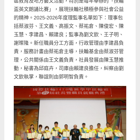
區教育及地方藝文活動，特別是每年舉辦的「扶輪
盃英文朗誦比賽」，展現扶輪社積極參與社會公益
的精神。2025-2026年度理監事名單如下：理事包
括蔡淑芬、王文義、高振文、蔡祐倉、陳俊宏、陳
玉慧、李建昌、賴建良；監事為劉文欽、王子明、
謝璨隆。新任職員分工方面，行政管理由李建昌負
責，服務計畫由蔡祐倉主導，扶輪基金由蔡淑芬管
理，公共關係由王文義負責，社員發展由陳玉慧推
動，秘書為邱庭卉，司庫由賴建良擔任，糾察由劉
文欽執掌，聯誼則由郭明智負責。