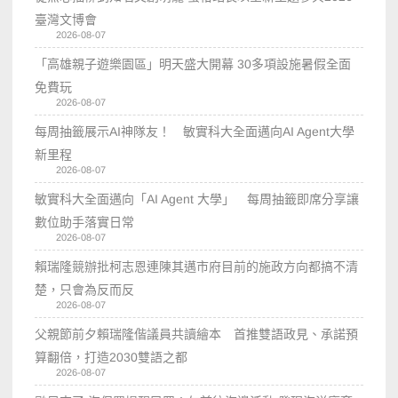
臺灣文博會
2026-08-07
「高雄親子遊樂園區」明天盛大開幕 30多項設施暑假全面
免費玩
2026-08-07
每周抽籤展示AI神隊友！ 敏實科大全面邁向AI Agent大學
新里程
2026-08-07
敏實科大全面邁向「AI Agent 大學」 每周抽籤即席分享讓
數位助手落實日常
2026-08-07
賴瑞隆競辦批柯志恩連陳其邁市府目前的施政方向都搞不清
楚，只會為反而反
2026-08-07
父親節前夕賴瑞隆偕議員共讀繪本 首推雙語政見、承諾預
算翻倍，打造2030雙語之都
2026-08-07