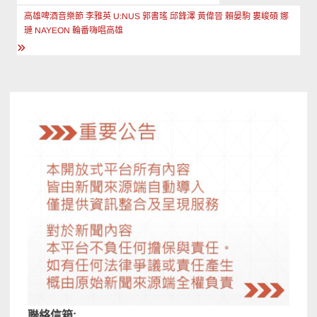
章
高雄啤酒音樂節 李雅英 U:NUS 郭書瑤 邱鋒澤 黃偉晉 賴晏駒 婁峻碩 娜
導
璉 NAYEON 輪番嗨唱高雄
覽
聯絡信箱: