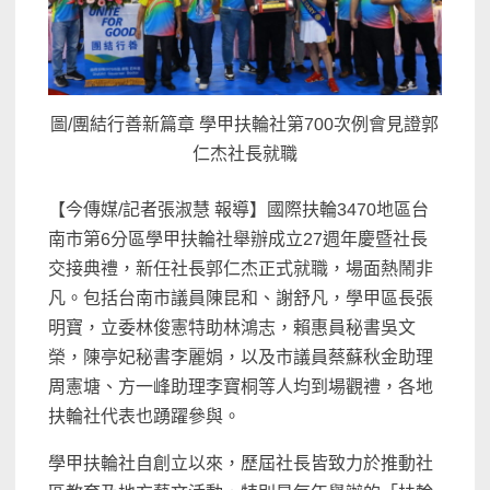
圖/團結行善新篇章 學甲扶輪社第700次例會見證郭
仁杰社長就職
【今傳媒/記者張淑慧 報導】國際扶輪3470地區台
南市第6分區學甲扶輪社舉辦成立27週年慶暨社長
交接典禮，新任社長郭仁杰正式就職，場面熱鬧非
凡。包括台南市議員陳昆和、謝舒凡，學甲區長張
明寶，立委林俊憲特助林鴻志，賴惠員秘書吳文
榮，陳亭妃秘書李麗娟，以及市議員蔡蘇秋金助理
周憲塘、方一峰助理李寶桐等人均到場觀禮，各地
扶輪社代表也踴躍參與。
學甲扶輪社自創立以來，歷屆社長皆致力於推動社