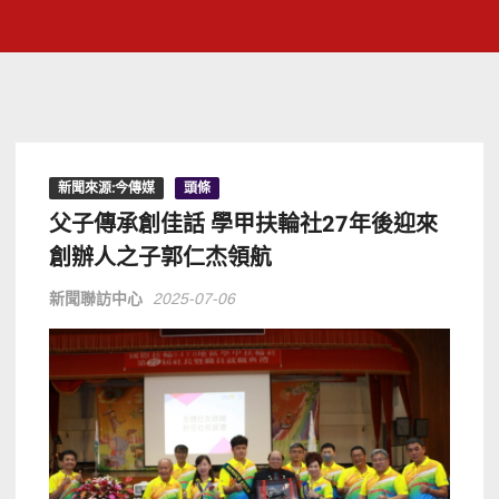
新聞來源:今傳媒
頭條
父子傳承創佳話 學甲扶輪社27年後迎來
創辦人之子郭仁杰領航
新聞聯訪中心
2025-07-06