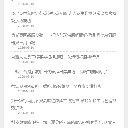
2026-08-10
亞尼克中秋限定茶香與奶香交織 大人系生乳捲與常溫禮盒搶
攻送禮商機
2026-08-10
億光泰國新廠今動土！打造全球供應鏈關鍵樞紐 瞄準AI伺服
器與車用市場
2026-08-10
台灣人去烏干達突被扣押護照！入境遭拒原機遣返
2026-08-10
「矮化台灣」我駐日代表拒出席典禮！長崎市府回應了
2026-08-10
蒂頭發黑別硬吃！婦吃放3週絲瓜 全身癢到爆紅疹
2026-08-10
第一銀行首度參與高齡健康產業博覽會 樂齡金融生活圈獲熱
烈迴響
2026-08-10
科技與實體並進！那瑪夏分隊推廣防颱APP與避難包 落實三