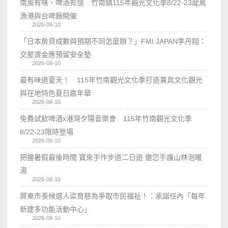
南風有味、啤酒有憶 竹南鎮115年觀光文化季8/22-23龍鳳
漁港與台啤廠開催
2026-08-10
「日本房貸成數與預期不同怎麼辦？」FMI JAPAN李丹翔：
交屋資金應預留安全墊
2026-08-10
最有味道夏天！ 115年竹南觀光文化季打造兼具文化觀光
與在地特色夏日嘉年華
2026-08-10
免費試飲啤酒x港灣夕陽音樂會 115年竹南觀光文化季
8/22-23限時登場
2026-08-10
把握暑假最後時間 寶來手作步道二日遊 邀您手護山林泡暖
湯
2026-08-10
屏東市長候選人梁育慈為爭取市民福祉！：承諾任內「每年
新建多功能活動中心」
2026-08-10