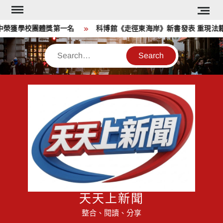
Skip
to
榮獲學校團體獎第一名
科博館《走徑東海岸》新書發表 重現法籍
content
Search
天天上新聞
整合、閱讀、分享