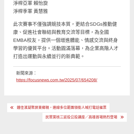
淨桿亞軍 賴怡旋
淨桿季軍 黃慧雅
此次賽事不僅強調競技本質，更結合SDGs推動健
康、促進社會聯結與教育交流等目標，為全國
EMBA校友，提供一個增進體能、情感交流與終身
學習的優質平台。活動圓滿落幕，為企業高階人才
打造出運動與永續並行的新典範。
新聞來源：
https://focusnews.com.tw/2025/07/654208/
文
鍾佳濱凝聚屏東鄉親，連線多位罷團領銜人喊打電話催票
章
民眾黨核三延役公投講座／高雄首場熱烈登場
導