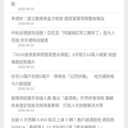
胞
2026-08-10
李禮仲：建立醫療黑盒子制度 還原事實保障醫病權益
2026-08-10
中秋送禮超夯話題！亞尼克「阿薩姆紅茶三顆布丁」登大人
亮相 伴手禮時尚開賣
2026-08-10
「2026旗津風箏節暨氣墊水樂園」4天吸引18萬人朝聖 商圈
業績逆勢飆升
2026-08-10
社宅13萬戶砍剩3萬戶 學者批「公然詐騙」 地方補助喊
卡六都跳腳
2026-08-10
錠嵂保經攜手保誠人壽 推出「鑫頂峰」外幣終身保險 兼顧
終身穩定現金流與資產累積 打造人生財務解決方案
2026-08-10
台股 5 天甩轎 4,900 點又上演 V 轉！散戶崩潰殺低 網狂刷
00991A：看經理人 10 次抄底川湖『根本神操盤！』