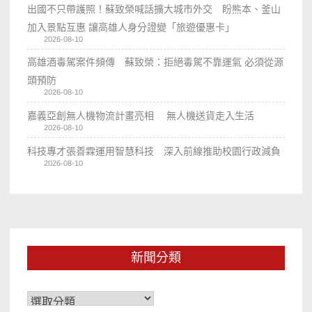
出國不只帶護照！蘇致榮喊話擴大城市外交 盼熊本、釜山
加入景點互惠 讓高雄人身分證變「旅遊優惠卡」
2026-08-10
高雄酒毒駕案件頻傳 蘇致榮：拒絕毒駕不靠運氣 必須從源
頭預防
2026-08-10
嘉義亞創無人機物流計畫亮相 無人機送貨走入生活
2026-08-10
科技專才張善霖運用智慧科技 深入前線推助校園行政減負
2026-08-10
新聞分類
新