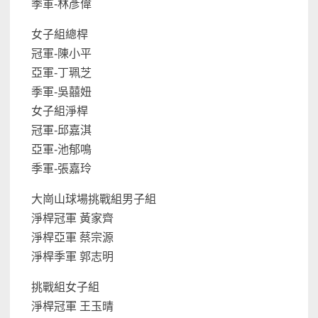
季軍-林彥偉
女子組總桿
冠軍-陳小平
亞軍-丁珮芝
季軍-吳囍妞
女子組淨桿
冠軍-邱嘉淇
亞軍-池郁鳴
季軍-張嘉玲
大崗山球場挑戰組男子組
淨桿冠軍 黃家齊
淨桿亞軍 蔡宗源
淨桿季軍 郭志明
挑戰組女子組
淨桿冠軍 王玉晴