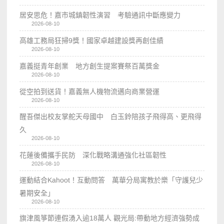
居安思危！嘉市城鎮韌性演習 考驗通訊中斷應變力
2026-08-10
高雄工務局狂掃9獎！國家卓越建設獎再創佳績
2026-08-10
嘉義挺青年創業 地方創生提案賽祭百萬獎金
2026-08-10
從空拍到送貨！嘉義無人機物流邁向商業營運
2026-08-10
醒吾傑出校友掌舵天母國中 白玉鈴陪孩子飛得高、更飛得
久
2026-08-10
花蓮後備攜手民防 深化戰略溝通強化社區韌性
2026-08-10
運動結合Kahoot！互動問答 萬華分局寓教於樂「守護兒少
暑期安全」
2026-08-10
旗津風箏節連假湧入逾18萬人 觀光局:帶動地方經濟強勢成