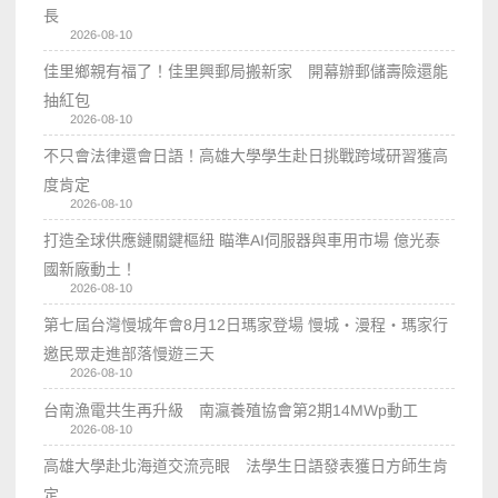
長
2026-08-10
佳里鄉親有福了！佳里興郵局搬新家 開幕辦郵儲壽險還能
抽紅包
2026-08-10
不只會法律還會日語！高雄大學學生赴日挑戰跨域研習獲高
度肯定
2026-08-10
打造全球供應鏈關鍵樞紐 瞄準AI伺服器與車用市場 億光泰
國新廠動土！
2026-08-10
第七屆台灣慢城年會8月12日瑪家登場 慢城・漫程・瑪家行
邀民眾走進部落慢遊三天
2026-08-10
台南漁電共生再升級 南瀛養殖協會第2期14MWp動工
2026-08-10
高雄大學赴北海道交流亮眼 法學生日語發表獲日方師生肯
定