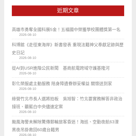
近期文章
高雄市勇奪全國科展5金！五福國中榮獲學校團體獎第一名
2026-08-10
科博館《走徑東海岸》新書發表 重現法籍神父奉獻足跡與歷
史日記
2026-08-10
從AI到USR進階公民新聞 基商航電跨域守護基隆河
2026-08-10
彰化榮服處主動服務 陪身障遺眷辦妥權益 關懷送到家
2026-08-10
綠營竹北市長人選將拍板 吳旭智：竹北要實務解答非政治
接班、籲藍白中央儘速定案
2026-08-10
颱風海警未解除驚傳郵輪旅客昏迷！海巡、空勤夜航63浬
黑夜吊掛救回60歲台籍男
2026-08-10