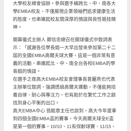
大學校友總會協辦。參與選手橫跨北、中、南各大
學EMBA校友，不僅展現企業領袖們追求健康生活
的態度，也串連起校友間深厚的情誼與良性競技精
神。
開幕儀式主辦人 鄭信忠總召在開球儀式中致詞表
示：「感謝各位學長姐一大早出發來參加第二十二
屆的全國EMBA高爾夫球大賽，這是一個非常有意
義的活動，串連起北、中、南全台各校EMBA的學
長姐的情誼。
在選手之夜高大EMBA校友會理事長曾麗燕也代表
主辦單位致詞，強調透過高爾夫運動，不僅能夠培
養自律、耐心與專注力，也有助於在繁忙工作之餘
找到身心平衡的出口。
高大EMBA中心 翁銘章主任也說到，高大今年度拿
到四個全國EMBA盃的賽事，今天高爾夫球全E盃
是第一個的賽事，10/10、11有保齡球賽、11/15、