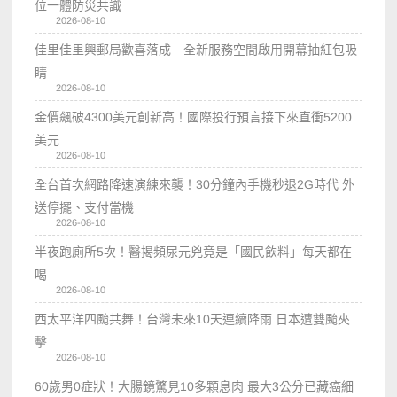
位一體防災共識
2026-08-10
佳里佳里興郵局歡喜落成 全新服務空間啟用開幕抽紅包吸
睛
2026-08-10
金價飆破4300美元創新高！國際投行預言接下來直衝5200
美元
2026-08-10
全台首次網路降速演練來襲！30分鐘內手機秒退2G時代 外
送停擺、支付當機
2026-08-10
半夜跑廁所5次！醫揭頻尿元兇竟是「國民飲料」每天都在
喝
2026-08-10
西太平洋四颱共舞！台灣未來10天連續降雨 日本遭雙颱夾
擊
2026-08-10
60歲男0症狀！大腸鏡驚見10多顆息肉 最大3公分已藏癌細