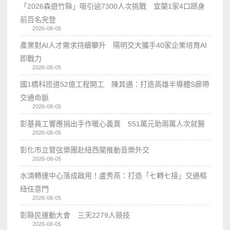
「2026森遊竹縣」吸引逾7300人次挑戰 宜蘭1家4口躋身
前百名完登
2026-08-05
產業對AI人才需求持續攀升 陽明交大攜手40家企業培育AI
即戰力
2026-08-05
國1橋科匝道52億工程開工 陳其邁：打造高雄半導體S廊帶
交通命脈
2026-08-05
彰基員工響應捐出手作暖心義賣 551萬元助兩萬人次就醫
2026-08-05
彰化市立管弦樂團赴紐西蘭推動音樂外交
2026-08-05
水湳轉運中心落成啟用！盧秀燕：打造「七轉七接」交通樞
紐任意門
2026-08-05
彰縣民運動大會 三天2279人競技
2026-08-05