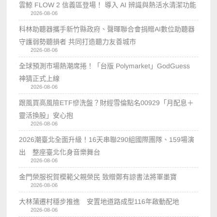
雲鯨 FLOW 2 信義區登場！ 導入 AI 辨識與熱活水清潔功能
2026-08-06
科林助聽器攜手新竹縣政府、聲暉聯合會捐贈AI數位助聽器
守護弱勢聽損者 共同打造聽力友善城市
2026-08-06
全球預測市場熱潮席捲！「台版 Polymarket」GodGuess
神猜正式上線
2026-08-06
跟風買高風險ETF慘洗盤？財經雪倫點名00929「月配息＋
靈活換股」安心抱
2026-08-06
2026潮臺北全面升級！16天串聯290組國際團隊、159場演
出 整座臺北化身音樂舞台
2026-08-06
金門榮服祝賀模範父親榮民 致贈鄭有諒書法將軍墨寶
2026-08-06
大林蒲遷村穩步推進 安置地道路成型116年啟動配地
2026-08-06