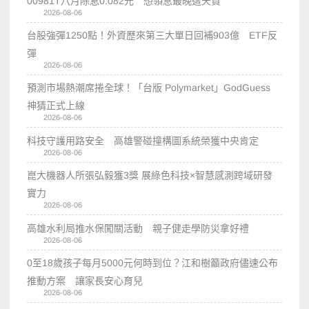
00981T八月除息0.082元 想領息最晚這天買
2026-08-06
台股強彈1250點！外資歷來第三大單日回補903億 ETF反
彈
2026-08-06
預測市場熱潮席捲全球！「台版 Polymarket」GodGuess
神猜正式上線
2026-08-06
科技守護用路安全 高雄警碰撞構圖系統榮獲中央肯定
2026-08-06
崑大機器人所張弘毅獲3獎 展綠色科技×智慧感測跨域研發
實力
2026-08-06
高雄水利局推水保闖關活動 親子健走學防災拿好禮
2026-08-06
0至18歲孩子每月5000元何時到位？江和樹籲政府儘速公布
推動方案 讓家長安心育兒
2026-08-06