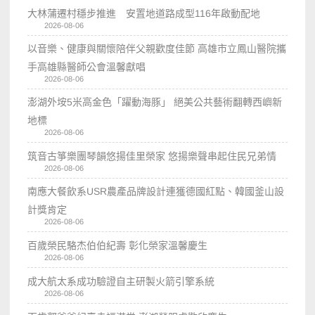
大林蒲遷村穩步推進 安置地道路成型116年啟動配地
2026-08-06
以音樂、健康與關懷陪伴父親歡度佳節 高雄市立鳳山醫院攜
手高雄縣醫師公會溫馨獻唱
2026-08-06
澎湖外垵5米高金色「躍動海豚」 絕美公共藝術翻轉西嶼新
地標
2026-08-06
筑音古箏樂團琴韻悠揚佳里榮家 悠揚樂聲串起住民兄弟情
2026-08-06
南應大餐飲系USR農產品牌設計連獲德國紅點、韓國釜山設
計獎肯定
2026-08-06
百歲榮民駱杰伯伯紀壽 彰化榮家溫馨慶生
2026-08-06
成大航太系成功驗證自主研製火箭引擎系統
2026-08-06