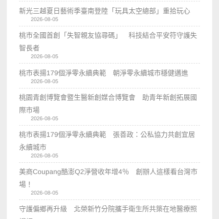
新光三越夏日藝術季臺南登陸「玩具太空總部」重拾玩心
2026-08-05
桃市全國首創「失智親友協尋碼」 科技結合平安符守護失
智長者
2026-08-05
桃市表揚179個淨零永續典範 朝淨零永續城市穩健邁進
2026-08-05
桃園青創博覽會暨生醫新創媒合博覽會 助青年新創拓展國
際市場
2026-08-05
桃市表揚179個淨零永續典範 張善政：公私協力共創宜居
永續城市
2026-08-05
美商Coupang酷澎Q2淨營收年增4％ 創辦人這樣看台灣市
場！
2026-08-05
守護偏鄉再升級 北榮新竹分院攜手衛生所共築在地醫療照