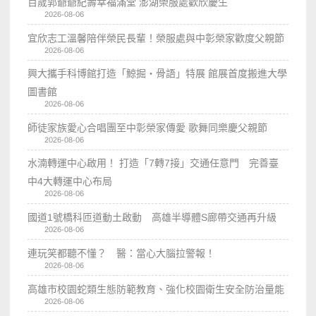
百歲郭爺爺紀壽幸福滿堂 澎湖榮服處歡欣慶生
2026-08-06
宜欣志工溫馨陪伴榮民長輩！榮服處與中彰榮家歡度父親節
2026-08-06
興大攜手科博館打造「鯨掘・骨語」特展 館展首度搬進大學
圖書館
2026-08-06
師徒家族愛心合唱團至中彰榮家傳愛 歌舞同樂慶父親節
2026-08-06
水湳轉運中心啟用！ 打造「7轉7接」交通任意門 完善臺
中4大轉運中心布局
2026-08-06
國道1號橋科匝道動土啟動 高雄半導體S廊帶交通再升級
2026-08-06
連玩笑都聽不懂？ 醫：當心大腦拉警報！
2026-08-06
高雄市校園蛇類生態防範教育、強化校園衛生安全防治量能
2026-08-06