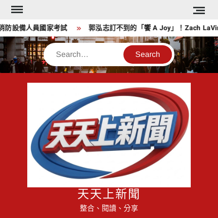
Skip
to
消防設備人員國家考試
郭泓志訂不到的「饗 A Joy」！Zach La
content
Search
天天上新聞
整合、閱讀、分享