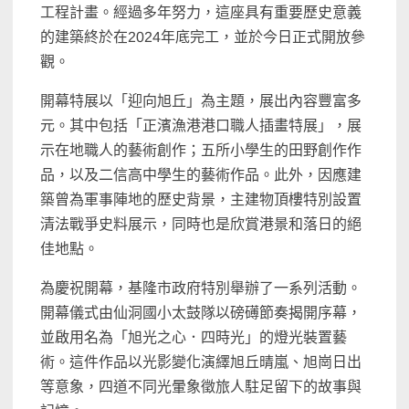
工程計畫。經過多年努力，這座具有重要歷史意義
的建築終於在2024年底完工，並於今日正式開放參
觀。
開幕特展以「迎向旭丘」為主題，展出內容豐富多
元。其中包括「正濱漁港港口職人插畫特展」，展
示在地職人的藝術創作；五所小學生的田野創作作
品，以及二信高中學生的藝術作品。此外，因應建
築曾為軍事陣地的歷史背景，主建物頂樓特別設置
清法戰爭史料展示，同時也是欣賞港景和落日的絕
佳地點。
為慶祝開幕，基隆市政府特別舉辦了一系列活動。
開幕儀式由仙洞國小太鼓隊以磅礡節奏揭開序幕，
並啟用名為「旭光之心．四時光」的燈光裝置藝
術。這件作品以光影變化演繹旭丘晴嵐、旭崗日出
等意象，四道不同光暈象徵旅人駐足留下的故事與