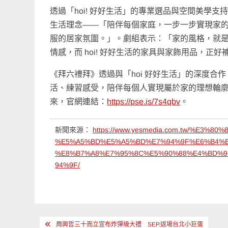
透過「hoi! 好好生活」的專業選品與空間美學
生活理念——「陪伴每個家庭，一步一步實現家
服的居家氛圍。」。劇組表示：「家的風格，就
情感，而 hoi! 好好生活的家具與家飾用品，正
《拜六禮拜》透過與「hoi 好好生活」的深度
活、練習感受，陪伴每個人實現屬於家的理想輪廓
來，官網連結：
https://pse.is/7s4qbv
。
新聞來源：
https://www.yesmedia.com.tw/%E3
%E5%A5%BD%E5%A5%BD%E7%94%9F%E6%B4%B
%E8%B7%A8%E7%95%8C%E5%90%88%E4%BD%9
94%9F/
文
周興哲三十而立宣布炸彈級大禮 SEP.返場台北小巨蛋