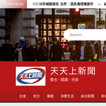
Skip
案沒影片 網紅律師喊都提告 法界：須具備侵權要件
FLASH NEWS
結合醫療、
to
content
Search
天天上新聞
整合、閱讀、分享
社會
地方
專題
消費生活
綜合新聞
影