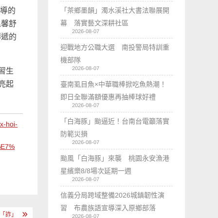
倡導的
「茶鄉墨韻」濁水溪社大書法聯展開
幕 落實藝文深耕社區
溫馨舒
2026-08-07
傳遞的
迎戰地方公職大選 南投警局特訓重
機部隊
2026-08-07
習生
亮起
臺南虱目魚×中華職棒掀吃魚熱潮！
即日全聯滿額優惠再抽棒球好禮
2026-08-07
「白海豚」颱逼近！台南台電籲落實
-hoi-
防範災損
2026-08-07
%E7%
颱風「白海豚」來襲 桃園永安漁港
星繽樂8/8場次延期一週
2026-08-07
信義分局跨域整備2026城鎮韌性演
習 布農族語宣導深入原鄉部落
論「詐」
2026-08-07