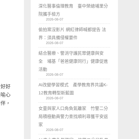
深化醫事倫理教育 臺中榮總埔里分
院攜手檢方
2026-08-07
偷拍案沒影片 網紅律師喊都提告 法
界：須具備侵權要件
2026-08-07
結合醫療、警消守護民眾健康與安
全 埔基「爸爸健康同行」健康促進
活動
2026-08-07
AI改變學習模式 產學教育界共議K-
對好好
12教育轉型新藍圖
暗喻心
2026-08-07
陪伴，
女童與家人口角負氣離家 竹警二分
局積極動員警力查找順利尋獲平安返
家
2026-08-07