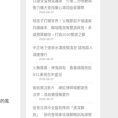
11歲女童負氣離家 竹警二分局動員
警力擴大查找暖心尋回返家團聚
2026-08-07
陪孩子打開世界！父親節前夕偕議員
共讀繪本 賴瑞隆首推雙語政見、承
諾預算翻倍，打造2030雙語之都
2026-08-07
中正地下道排水溝夜間清淤 請用路人
減速慢行
2026-08-07
火舞鳳凰、神鬼踩街 嘉義城隍夜巡
9/11重現百年盛況
2026-08-07
偷拍案沒影片 網紅律師喊都提告
法界：須具備侵權要件
2026-08-07
期的風
從昔日高中女籃校隊到「資深獅
迷」 徐欣瑩現身攻城獅開訓為球隊