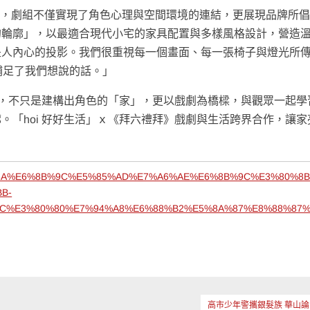
支持，劇組不僅實現了角色心理與空間環境的連結，更展現品牌所
的輪廓」，以最適合現代小宅的家具配置與多樣風格設計，營造
是人內心的投影。我們很重視每一個畫面、每一張椅子與燈光所
好補足了我們想說的話。」
合作，不只是建構出角色的「家」，更以戲劇為橋樑，與觀眾一起學
。「hoi 好好生活」ｘ《拜六禮拜》戲劇與生活跨界合作，讓家
%80%8A%E6%8B%9C%E5%85%AD%E7%A6%AE%E6%8B%9C%E3%80%8Bx
B-
C%E3%80%80%E7%94%A8%E6%88%B2%E5%8A%87%E8%88%87
高市少年警攜銀髮族 華山