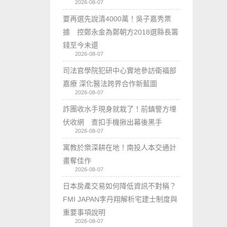
2026-08-07
要再選先說清4000萬！吳子嘉秀票
據 控鄭永金為鄭朝方2018選縣長籌
錢至今未還
2026-08-07
司法官學院犯研中心實地參訪衛福部
嘉療 深化醫法跨界合作新藍圖
2026-08-07
詐團收水手現身就栽了！前鎮警方埋
伏收網 查扣手機揪出幕後黑手
2026-08-07
寓教於樂深耕在地！南投人本交通計
畫奪佳作
2026-08-07
日本房產交易如何降低資訊不對稱？
FMI JAPAN李丹翔解析宅建士制度與
重要事項說明
2026-08-07