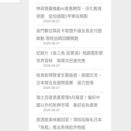
林政賢籲推動AI普惠轉型、活化舊城
商圈 促加速國1甲東段規劃
2026-08-07
金門數位縣民卡智慧升級全島支付圈
啟動 限時加碼回饋開跑
2026-08-07
紀錄片《金三角 孤軍淚》桃園電影節
世界首映 兩場次迅速完售
2026-08-07
桃青創博覽會生醫論壇、泰國交流、
日本媒合及國際競賽 接力登場
2026-08-07
瑞士百達資產管理8月展望！偏好中
國以外的新興市場 看好這些產業
2026-08-07
居酒屋美味搬回家！頂呱呱聯名日本
「角瓶」推出角嗨尬炸物組