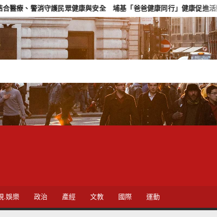
警消守護民眾健康與安全 埔基「爸爸健康同行」健康促進活動
視.娛樂
政治
產經
文教
國際
運動