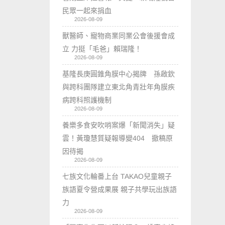
民眾一起來捐血
2026-08-09
獸醫師、寵物商業同業公會後援會成
立 力挺「毛爸」賴瑞隆！
2026-08-09
基隆長庚圓錐角膜中心揭牌 孫啟欽
與跨科團隊建立東北角青壯年角膜疾
病跨科照護機制
2026-08-09
養樂多食安吹哨案爆「新聞消失」疑
雲！黃瓊慧質疑報導變404 撤稿原
因待揭
2026-08-09
七族文化輪番上台 TAKAO兒童親子
族語夏令營成果展 親子共學玩出族語
力
2026-08-09