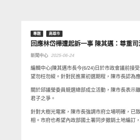
專題
高雄市
回應林岱樺遭起訴一事 陳其邁：尊重
新聞中心
2025-06-24
編輯中心|陳其邁市長今(6/24)日於市政會議
望勿枉勿縱。針對民進黨初選期程，陳市長認為
關於邱議瑩委員競選總部成立活動，陳市長表示
君子之爭。
針對大樹光電案，陳市長強調市府立場明確，已
相。市府也希望內政部國土署同步撤銷土地編訂