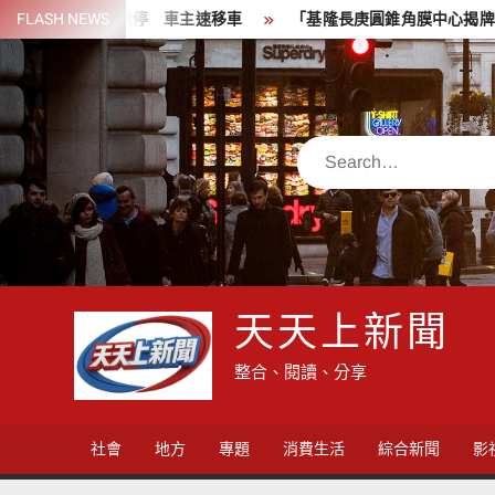
Skip
日7時恢復禁停 車主速移車
FLASH NEWS
「基隆長庚圓錐角膜中心揭牌」孫啟
to
content
Search
天天上新聞
整合、閱讀、分享
社會
地方
專題
消費生活
綜合新聞
影