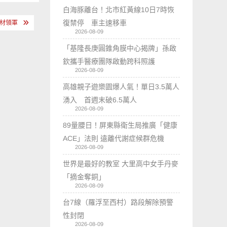
白海豚離台！北市紅黃線10日7時恢
復禁停 車主速移車
題材領軍
2026-08-09
「基隆長庚圓錐角膜中心揭牌」孫啟
欽攜手醫療團隊啟動跨科照護
2026-08-09
高雄親子遊樂園爆人氣！單日3.5萬人
湧入 首週末破6.5萬人
2026-08-09
89量腰日！屏東縣衛生局推廣「健康
ACE」法則 遠離代謝症候群危機
2026-08-09
世界是最好的教室 大里高中女手丹麥
「摘金奪銅」
2026-08-09
台7線（羅浮至西村）路段解除預警
性封閉
2026-08-09