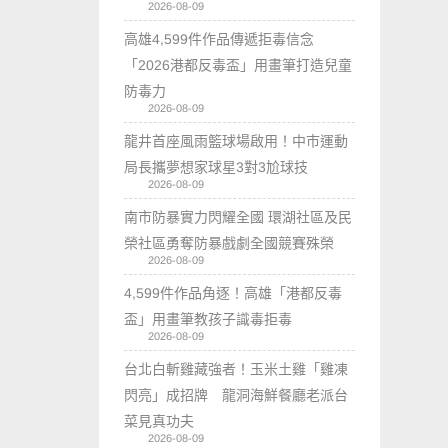
2026-08-09
高雄4,599件作品傳遞拒毒信念
「2026港都反毒盃」用畫筆打造兒童
防毒力
2026-08-09
龍井首座風雨籃球場啟用！中市運動
局長攜夢想家球星3對3尬球技
2026-08-09
南市防暴實力閃耀全國 環湖社區及民
榮社區勇奪防暴戲劇全國競賽殊榮
2026-08-09
4,599件作品角逐！高雄「港都反毒
盃」用畫筆教孩子識毒拒毒
2026-08-09
台北白斬雞藏強者！玉米土雞「雞凍
閃亮」成招牌 龍洞海鮮餐廳老派台
菜見真功夫
2026-08-09