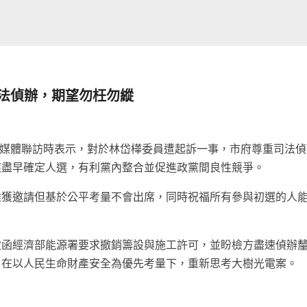
司法偵辦，期望勿枉勿縱
前接受媒體聯訪時表示，對於林岱樺委員遭起訴一事，市府尊重司法
應盡早確定人選，有利黨內整合並促進政黨間良性競爭。
雖獲邀請但基於公平考量不會出席，同時祝福所有參與初選的人
致函經濟部能源署要求撤銷籌設與施工許可，並盼檢方盡速偵辦
，在以人民生命財產安全為優先考量下，重新思考大樹光電案。