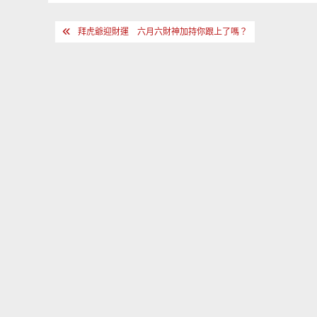
文
拜虎爺迎財運 六月六財神加持你跟上了嗎？
章
導
覽