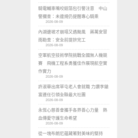
騎電輔車嘴咬鋁箔包引警注意 中山
警攔查：未違規仍提醒專心騎乘
2026-08-09
內湖邊坡才崩塌又遇颱風 蔣萬安冒
雨勘查：安全前提拚完工
2026-08-09
空軍航空技術學院挑戰全國無人機競
賽 飛機工程系勇獲佳作展現航空實
作實力
2026-08-09
許淑華出席草屯老人會就職 力讚李鎗
富連任引領全縣最大社團
2026-08-09
永恆心慈善會攜手各界善心力量 熱
血傳愛守護生命希望
2026-08-09
從一塊布朗尼蘊藏著對美味的堅持