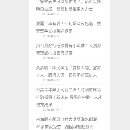
「警察先生可以幫忙嗎？」轎車尖峰
時段拋錨 雙警秒變推車大力士
2026-08-09
波麗士超有愛！七旬婦深夜迷途 雙
警牽手安撫暖送返家
2026-08-09
搭台灣好行低碳暢玩小琉球！大鵬灣
管理處推出暑假好康
2026-08-09
黃彥毓：國民黨用「雙標人物」當發
言人，跟柯志恩一樣看不起高雄人
2026-08-09
台美青年樂手同台共演！跨國並肩彩
排激盪爵士新火花 展現台中爵士人才
培育成果
2026-08-09
白海豚外圍環流遇大潮釀海水倒灌
30多商家受害 謝國樑親赴慰問