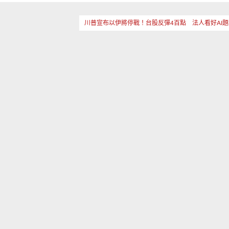
川普宣布以伊將停戰！台股反彈4百點 法人看好AI