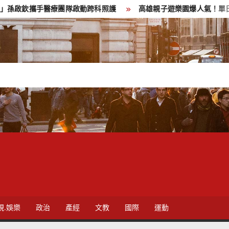
欽攜手醫療團隊啟動跨科照護
高雄親子遊樂園爆人氣！單日3.5萬
視.娛樂
政治
產經
文教
國際
運動