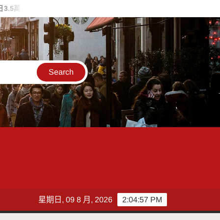
人湧入 首週末破6.5萬人
89量腰日！屏東縣衛生局推廣「健康AC
星期日, 09 8 月, 2026
2:04:58 PM