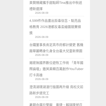
美贊臻藏攜手甜點師Tina推出中秋送
禮新選擇
2026-08-09
4,599件作品畫出拒毒信念、點亮品
格教育 2026港都反毒盃繪圖競賽頒
獎
2026-08-09
台鐵董事長肯定高市府都計變更 舊機
廠華麗轉身化身全台最大兒童新樂園
2026-08-09
揭密無國界數位遊牧工作術 「青年國
際論壇」邀英美韓百萬創作YouTuber
打卡高雄
2026-08-09
澄清湖環湖漫行版圖再升級 鳥松文前
路新步道完工
2026-08-09
暑期血庫拉警報 黃捷、賴瑞隆號召