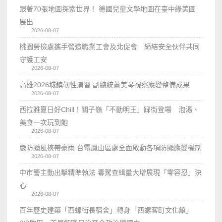
跟著70張地圖探索世界！ 德國兒童文學地圖在臺中綠美圖
展出
2026-08-07
桃園勞檢處攜手營造職業工會及北促會 締結安全伙伴共同
守護工安
2026-08-07
高雄2026城鎮韌性演習 副總統蕭美琴視察應變整備成果
2026-08-07
西拉雅夏日好Chill！關子嶺「不動明王」踩街登場 泡湯、
美食一次玩到飽
2026-08-07
嚴防颱風挾帶豪雨 台電鳳山區處全面啟動各項防颱應變機制
2026-08-07
中市警主動出擊精準執法 毒駕查緝量大增展現「零容忍」決
心
2026-08-07
百年歷史建築「西螺街長宿舍」轉身「西螺客町文化館」