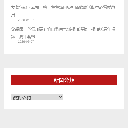
友善無礙、幸福上樓 集集鎮田寮社區歡慶活動中心電梯啟
用
2026-08-07
父親節「爸氣加碼」竹山紫南宮辦捐血活動 捐血送馬年項
鍊、馬年套幣
2026-08-07
新聞分類
新
聞
分
類