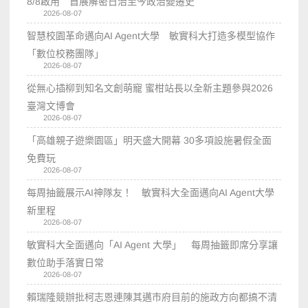
8/8啟用 首展解密日治至今政治變遷史
2026-08-07
智慧校園革命邁向AI Agent大學 敏實科大打造多模型協作
「數位校務團隊」
2026-08-07
從無心插柳到知名文創萌寵 蜜柑站長以全新主題參與2026
臺灣文博會
2026-08-07
「高雄親子遊樂園區」明天盛大開幕 30多項設施暑假全面
免費玩
2026-08-07
每周抽籤展示AI神隊友！ 敏實科大全面邁向AI Agent大學
新里程
2026-08-07
敏實科大全面邁向「AI Agent 大學」 每周抽籤即席分享讓
數位助手落實日常
2026-08-07
賴瑞隆競辦批柯志恩連陳其邁市府目前的施政方向都搞不清