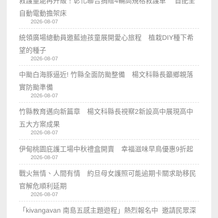
救護量能再升級！彰化聯合捐贈4輛高規格救護車 首配全
自動電動擔架床
2026-08-07
統領廣場總動員邀藍迪孩童展開愛心旅程 植栽DIY種下希
望的種子
2026-08-07
中颱白海豚逼近! 竹縣全面防颱整備 楊文科縣長籲鄉親落
實防颱準備
2026-08-07
竹縣教育邁向新篇章 楊文科縣長視察2新設高中展現高中
五大方案成果
2026-08-07
伊甸桃園庇護工場中秋禮盒開賣 幸福滋味早鳥優惠9折起
2026-08-07
戰火無情、人間有情 約旦母女護照可能逾期卡關求助移民
官解危順利延期
2026-08-07
「kivangavan 南島五感主題遊程」熱烈報名中 邀請民眾深