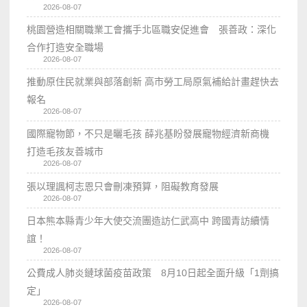
2026-08-07
桃園營造相關職業工會攜手北區職安促進會 張善政：深化
合作打造安全職場
2026-08-07
推動原住民就業與部落創新 高市勞工局原氣補給計畫趕快去
報名
2026-08-07
國際寵物節，不只是曬毛孩 薛兆基盼發展寵物經濟新商機
打造毛孩友善城市
2026-08-07
張以理諷柯志恩只會刪凍預算，阻礙教育發展
2026-08-07
日本熊本縣青少年大使交流團造訪仁武高中 跨國青訪續情
誼！
2026-08-07
公費成人肺炎鏈球菌疫苗政策 8月10日起全面升級「1劑搞
定」
2026-08-07