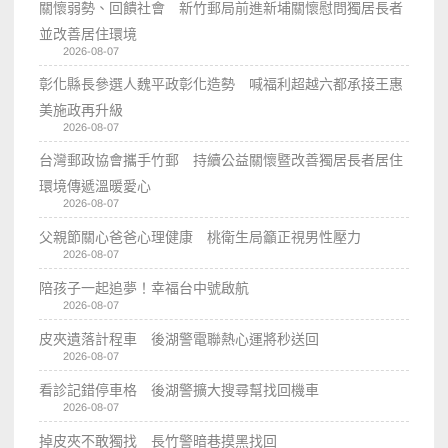
關懷弱勢、回饋社會 新竹郵局前進新埔關懷慰問獨居長者
並改善居住環境
2026-08-07
彰化縣長參選人魏平政彰化造勢 喊福利超越六都承接王惠
美施政再升級
2026-08-07
台灣郵政協會攜手竹郵 持續公益關懷暨改善獨居長者居住
環境傳遞溫暖愛心
2026-08-07
父親節關心爸爸心理健康 桃衛生局籲正視男性壓力
2026-08-07
陪孩子一起追夢！幸福台中號啟航
2026-08-07
皮夾遺落計程車 後湖警電聯熱心運將秒送回
2026-08-07
看診記錯停車格 後湖警擴大搜尋幫找回機車
2026-08-07
掉皮夾不敢獨找 長竹警暗巷摸黑找回