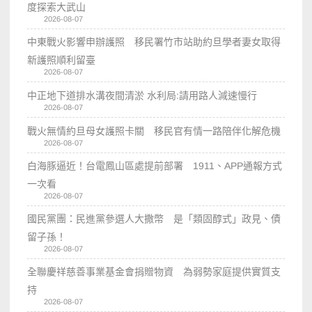
度探索大武山
2026-08-07
中東戰火影響申辦護照 移民署竹市站助約旦學者妻女取得
新護照順利留臺
2026-08-07
中正地下道排水溝夜間清淤 水利局:請用路人減速慢行
2026-08-07
戰火無情約旦母女護照卡關 移民官有情一路陪伴化解危機
2026-08-07
白海豚逼近！台電鳳山區處提前部署 1911、APP通報方式
一次看
2026-08-07
國民黨團：民進黨參選人大撒幣 是「類固醇式」政見、債
留子孫！
2026-08-07
全聯慶祥慈善事業基金會捐贈物資 為弱勢家庭提供實質支
持
2026-08-07