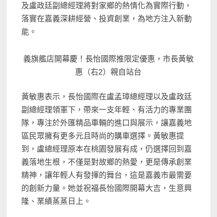
及盧政廷副總經理將對家鄉的熱情化為實際行動，
落實在嘉義深耕經營、投資創業，為地方注入新動
能。
義旗艦店開幕慶！長怡國際推限定優惠，市長黃敏
惠（右2）親自站台
黃敏惠表示，長怡國際在盧孟璋總經理以及盧政廷
副總經理領軍下，帶來一支年輕、有活力的專業團
隊，專注於外匯精品車輛的進口與展示，讓嘉義地
區民眾擁有更多元且時尚的購車選擇。黃敏惠提
到，盧總經理原本在桃園發展有成，仍選擇回到嘉
義落地生根，不僅是對故鄉的熱愛，更是傳承創業
精神，讓年輕人有發揮的舞台，這是嘉義市最需要
的創新力量。她並祝福長怡國際開幕大吉，生意興
隆、業績蒸蒸日上。