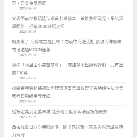
楚，只會為反而反
2026-08-07
父親節前夕賴瑞隆偕議員共讀繪本 首推雙語政見、承諾預
算翻倍，打造2030雙語之都
2026-08-07
颱風來了 海保署提醒民眾：勿前往海邊活動 發現海洋廢棄
物可透過MDCN通報
2026-08-07
標榜「阿里山小農苦茶籽」 威加拿不出原料證明 北市重
罰300萬
2026-08-07
投縣榮獲勞動部補助辦理督促事業單位遵守勞動條件法令業
務考核丙組甲等佳績
2026-08-07
從被定義到定義卓越 梵莎爾三度參與全國技能競賽
2026-08-07
西拉雅夏日好Chill掀高潮 關子嶺踩街、美食與泥漿溫泉魅
力齊發