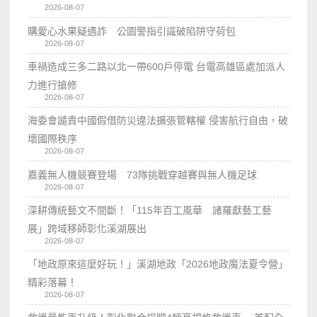
2026-08-07
購愛心水果疑遇詐 公園警指引識破陷阱守荷包
2026-08-07
車禍造成三多二路以北一帶600戶停電 台電高雄區處加派人
力進行搶修
2026-08-07
海委會譴責中國假借防災違法擴張管轄權 侵害航行自由，破
壞國際秩序
2026-08-07
嘉義無人機競賽登場 73隊挑戰穿越賽與無人機足球
2026-08-07
深耕傳統藝文不間斷！「115年百工風華 諸羅獻藝工藝
展」跨域移師彰化溪湖展出
2026-08-07
「地政原來這麼好玩！」溪湖地政「2026地政魔法夏令營」
精彩落幕！
2026-08-07