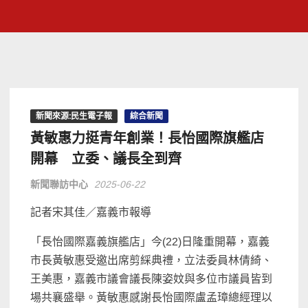
新聞來源:民生電子報
綜合新聞
黃敏惠力挺青年創業！長怡國際旗艦店
開幕 立委、議長全到齊
新聞聯訪中心
2025-06-22
記者宋其佳／嘉義市報導
「長怡國際嘉義旗艦店」今(22)日隆重開幕，嘉義
市長黃敏惠受邀出席剪綵典禮，立法委員林倩綺、
王美惠，嘉義市議會議長陳姿妏與多位市議員皆到
場共襄盛舉。黃敏惠感謝長怡國際盧孟璋總經理以