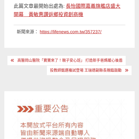
此篇文章最開始出處為:
長怡國際嘉義旗艦店盛大
開幕 黃敏惠讚返鄉投資創商機
新聞來源：
https://lifenews.com.tw/357237/
文
高醫岡山醫院「寶寶來了！親子安心班」 打造新手爸媽暖心後盾
章
投教師甄選複試登場 王瑞德副縣長親臨鼓勵
導
覽