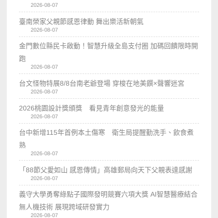
2026-08-07
臺南榮家父親節感恩律動 舞出樂活新朝氣
2026-08-07
金門數位縣民卡啟動！智慧升級全島支付圈 加碼回饋限時開
跑
2026-08-07
台文怪物特展8/8台南老爺登場 穿梭在地美饌×聲響迷宮
2026-08-07
2026桃園設計獎頒獎 看見青年創意發光的能量
2026-08-07
台中新增115年首例本土傷寒 衛生局提醒勤洗手、飲食煮
熟
2026-08-07
「88節父愛如山 感恩傳情」高雄郵局向天下父親表達感謝
2026-08-07
義守大學勇奪綠點子國際發明競賽六項大獎 AI智慧醫療結合
無人機技術 展現跨域研發實力
2026-08-07