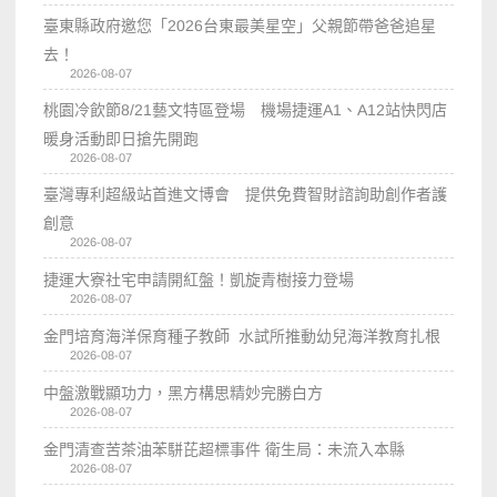
臺東縣政府邀您「2026台東最美星空」父親節帶爸爸追星
去！
2026-08-07
桃園冷飲節8/21藝文特區登場 機場捷運A1、A12站快閃店
暖身活動即日搶先開跑
2026-08-07
臺灣專利超級站首進文博會 提供免費智財諮詢助創作者護
創意
2026-08-07
捷運大寮社宅申請開紅盤！凱旋青樹接力登場
2026-08-07
金門培育海洋保育種子教師 水試所推動幼兒海洋教育扎根
2026-08-07
中盤激戰顯功力，黑方構思精妙完勝白方
2026-08-07
金門清查苦茶油苯駢芘超標事件 衛生局：未流入本縣
2026-08-07