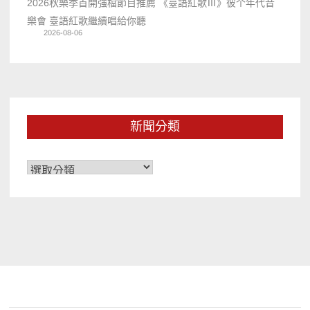
2026秋樂季首開強檔節目推薦 《臺語紅歌Ⅲ》彼个年代音
樂會 臺語紅歌繼續唱給你聽
2026-08-06
新聞分類
新
聞
分
類