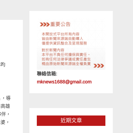
林昀
聯絡信箱:
mknews1688@gmail.com
片，導
奔高雄
夥伴，
近期文章
老婆，