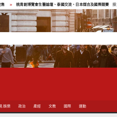
桃青創博覽會生醫論壇、泰國交流、日本媒合及國際競賽 接力登場
視.娛樂
政治
產經
文教
國際
運動