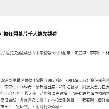
鐘》擔任開幕片千人搶先觀看
演洪子烜(左起)監製鄒介中率堅強卡司林柏宏、宋芸樺、李李仁、
台灣首部高鐵災難動作電影《96分鐘》（96 Minutes）擔任開幕
樺、李李仁、林昀希、葉靜涵出席，和千名觀眾一同進入台北直
去年和今年的北影大使，片中飾演夫妻檔，也是處理炸彈危機的
夫妻很自然，非常有安心感！」林柏宏則笑說：「我娶到一個好
保證全片「無尿點」，絕對刺激過癮。