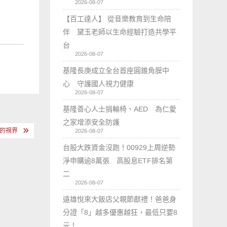
2026-08-07
【百工達人】 從音樂教育到生命陪
伴 黛玉老師以生命經驗打造共學平
台
2026-08-07
基隆長庚成立全台首座圓錐角膜中
心 守護國人視力健康
2026-08-07
基隆善心人士捐輪椅、AED 為仁愛
之家增添安全防護
的視界
2026-08-07
台股大跌資金沒跑！00929上周逆勢
淨申購逾8萬張 高股息ETF排名第
二
2026-08-07
遠雄悅來大飯店父親節獻禮！爸爸身
分證「8」越多優惠越狂，最低只要8
元！