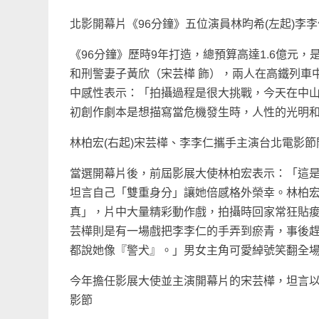
北影開幕片《96分鐘》五位演員林昀希(左起)
《96分鐘》歷時9年打造，總預算高達1.6億元
和刑警妻子黃欣（宋芸樺 飾），兩人在高鐵列車
中感性表示：「拍攝過程是很大挑戰，今天在中
初創作劇本是想描寫當危機發生時，人性的光明
林柏宏(右起)宋芸樺、李李仁攜手主演台北電影節
當選開幕片後，前屆影展大使林柏宏表示：「這
坦言自己「雙重身分」讓她倍感格外榮幸。林柏
真」，片中大量精彩動作戲，拍攝時回家常狂貼
芸樺則是有一場戲把李李仁的手弄到瘀青，事後
都說她像『警犬』。」男女主角可愛綽號笑翻全
今年擔任影展大使並主演開幕片的宋芸樺，坦言
影節