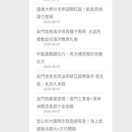
捷運大寮社宅申請開紅盤！凱旋青樹
接力登場
2026-08-07
金門培育海洋保育種子教師 水試所
推動幼兒海洋教育扎根
2026-08-07
中盤激戰顯功力，黑方構思精妙完勝
白方
2026-08-07
金門清查苦茶油苯駢芘超標事件 衛生
局：未流入本縣
2026-08-07
金門物產展登場！金門工業會×漢神
洲際浯島原汁全攻略
2026-08-07
崑山科大國際生跳島遊菊島！海上旅
運融合觀光×文化體驗