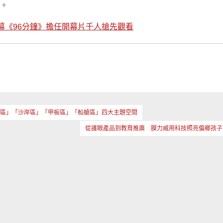
）。
幕《96分鐘》擔任開幕片千人搶先觀看
港口區」「沙岸區」「甲板區」「船艙區」四大主題空間
從護眼產品到教育推廣 膜力威用科技照亮偏鄉孩子