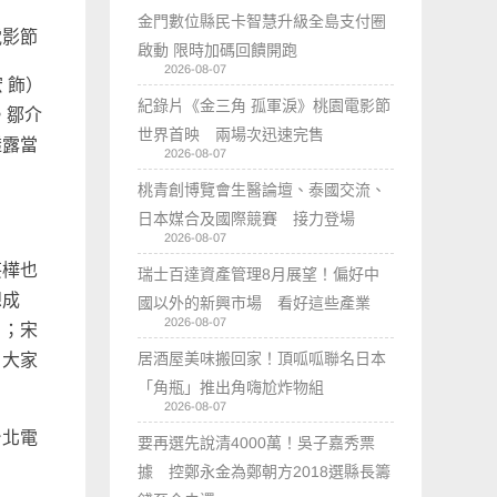
金門數位縣民卡智慧升級全島支付圈
電影節
啟動 限時加碼回饋開跑
2026-08-07
 飾）
紀錄片《金三角 孤軍淚》桃園電影節
。鄒介
世界首映 兩場次迅速完售
透露當
2026-08-07
桃青創博覽會生醫論壇、泰國交流、
日本媒合及國際競賽 接力登場
2026-08-07
芸樺也
瑞士百達資產管理8月展望！偏好中
想成
國以外的新興市場 看好這些產業
2026-08-07
」；宋
居酒屋美味搬回家！頂呱呱聯名日本
，大家
「角瓶」推出角嗨尬炸物組
2026-08-07
台北電
要再選先說清4000萬！吳子嘉秀票
據 控鄭永金為鄭朝方2018選縣長籌