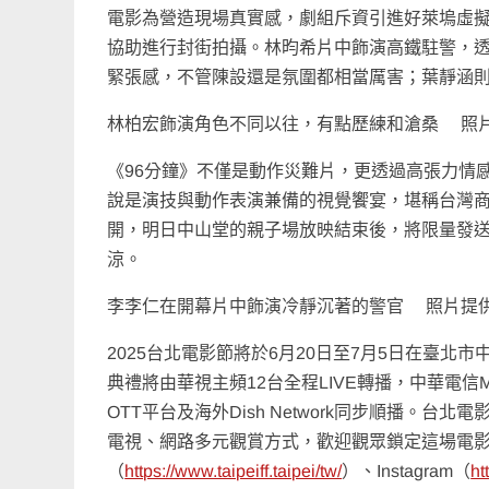
電影為營造現場真實感，劇組斥資引進好萊塢虛
協助進行封街拍攝。林昀希片中飾演高鐵駐警，
緊張感，不管陳設還是氛圍都相當厲害；葉靜涵
林柏宏飾演角色不同以往，有點歷練和滄桑 照
《96分鐘》不僅是動作災難片，更透過高張力情
說是演技與動作表演兼備的視覺饗宴，堪稱台灣商
開，明日中山堂的親子場放映結束後，將限量發
涼。
李李仁在開幕片中飾演冷靜沉著的警官 照片提
2025台北電影節將於6月20日至7月5日在臺
典禮將由華視主頻12台全程LIVE轉播，中華電信MOD、Ha
OTT平台及海外Dish Network同步順播。台北
電視、網路多元觀賞方式，歡迎觀眾鎖定這場電
（
https://www.taipeiff.taipei/tw/
）、Instagram（
ht