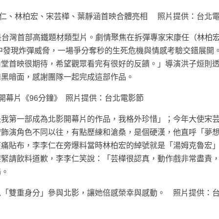
李李仁、林柏宏、宋芸樺、葉靜涵首映合體亮相 照片提供：台北
，是台灣首部高鐵題材類型片。劇情聚焦在拆彈專家宋康任（林柏宏
中發現炸彈威脅，一場爭分奪秒的生死危機與情感考驗交錯展開
山堂首映很期待，希望觀眾看完有很好的反饋。」導演洪子烜則
和黑暗面，感謝團隊一起完成這部作品。
開幕片《96分鐘》 照片提供：台北電影節
是我第一部成為北影開幕片的作品，我格外珍惜」；今年大使宋
宏飾演角色不同以往，有點歷練和滄桑，是個硬漢，他直呼「夢
痠痛貼布，李李仁在旁爆料當時林柏宏的綽號就是「湯姆克魯宏
趕緊請飲料道歉，李李仁笑說：「芸樺很認真，動作戲非常盡責
場。
以「雙重身分」參與北影，讓她倍感榮幸與感動。 照片提供：