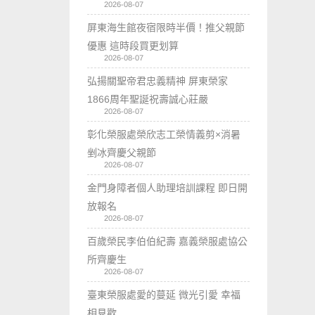
2026-08-07
屏東海生館夜宿限時半價！推父親節
優惠 這時段買更划算
2026-08-07
弘揚關聖帝君忠義精神 屏東榮家
1866周年聖誕祝壽誠心莊嚴
2026-08-07
彰化榮服處榮欣志工榮情義剪×消暑
剉冰齊慶父親節
2026-08-07
金門身障者個人助理培訓課程 即日開
放報名
2026-08-07
百歲榮民李伯伯紀壽 嘉義榮服處協公
所齊慶生
2026-08-07
臺東榮服處愛的蔓延 微光引愛 幸福
相見歡