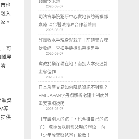
錢至今未還
北市也
2026-08-07
刻融入
司法官學院犯研中心實地參訪衛福部
大家。
嘉療 深化醫法跨界合作新藍圖
2026-08-07
詐團收水手現身就栽了！前鎮警方埋
伏收網 查扣手機揪出幕後黑手
人，可
2026-08-07
熱鬧展
寓教於樂深耕在地！南投人本交通計
蜜清
畫奪佳作
2026-08-07
日本房產交易如何降低資訊不對稱？
FMI JAPAN李丹翔解析宅建士制度與
節頒獎
重要事項說明
TV等
2026-08-07
，提供
【守護別人的孩子，也牽掛自己的孩
子】 陳隊長以刑警父親的體悟 向
「少年隊警察爸爸」致敬！