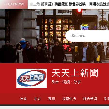
Skip
紀錄片《金三角 孤軍淚》桃園電影節世界首映 兩場次迅速完售
FLASH NEWS
to
content
Search
天天上新聞
整合、閱讀、分享
社會
地方
專題
消費生活
綜合新聞
影