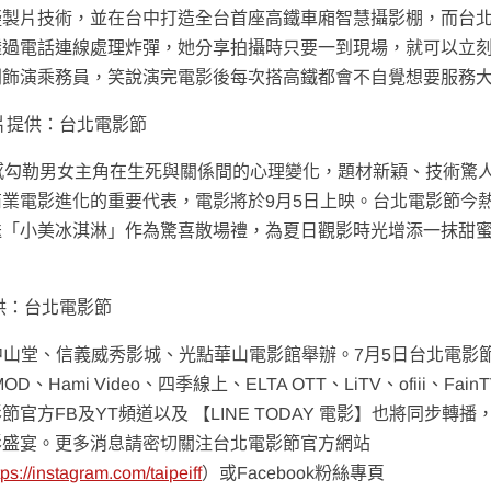
擬製片技術，並在台中打造全台首座高鐵車廂智慧攝影棚，而台
透過電話連線處理炸彈，她分享拍攝時只要一到現場，就可以立
則飾演乘務員，笑說演完電影後每次搭高鐵都會不自覺想要服務
片提供：台北電影節
感勾勒男女主角在生死與關係間的心理變化，題材新穎、技術驚
業電影進化的重要代表，電影將於9月5日上映。台北電影節今
送「小美冰淇淋」作為驚喜散場禮，為夏日觀影時光增添一抹甜
供：台北電影節
北市中山堂、信義威秀影城、光點華山電影館舉辦。7月5日台北電影
mi Video、四季線上、ELTA OTT、LiTV、ofiii、Fain
電影節官方FB及YT頻道以及 【LINE TODAY 電影】也將同步轉播
影盛宴。更多消息請密切關注台北電影節官方網站
tps://instagram.com/taipeiff
）或Facebook粉絲專頁