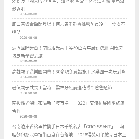
鄭朝方「消失的2190萬」遭圍攻 藍營三女將追金流 拿出還
款證明
2026-08-08
廟口音樂會熱鬧登場！柯志恩重砲轟綠營防疫冷血、食安不
透明
2026-08-08
迎向國際舞台！南投旭光高中等20位青年展翅澳洲 開啟跨
域創新學習之旅
2026-08-08
高雄親子遊樂園開幕！30多項免費設施＋水樂園一次玩到嗨
2026-08-08
暑假親子共食正當時 雲林好魚前進花博陪爸爸過節
2026-08-08
南投觀光深化布局新加坡市場 「B2B」交流拓展國際旅遊
合作
2026-08-08
台南遠東香格里拉攜手日本千葉名店「CROISSANT」 咖
哩麵包總冠軍技術首度在台落地 2026得獎可頌搶先日本上