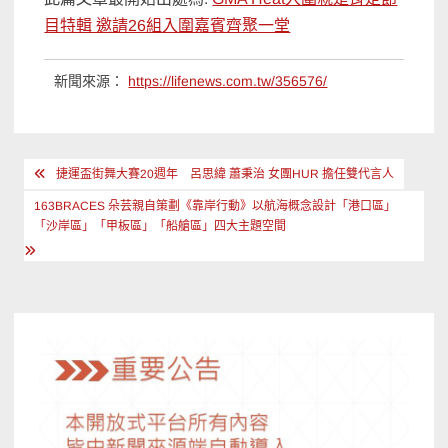
目特輯 邀請26組入圍嘉賓齊聚一堂
新聞來源：
https://lifenews.com.tw/356576/
文
捷運盃街舞大賽20週年 呂思緯 蕭秉治 女團HUR 擔任雙代言人
章
163BRACES 朵芸親自策劃《靠岸行動》以航海概念設計「港口區」
導
「沙岸區」「甲板區」「船艙區」四大主題空間
覽