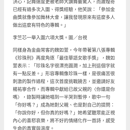
決心，記舞速度更被老師大讚舞藝驚人，而蕭煌奇
已經有過多次入圍、得獎經驗，他笑說：「參加金
曲獎就像參加舞林大會，讓我發現原來有這麼多人
做出這麼有特色的專輯。」
李竺芯一舉入圍六項大獎。圖／台視
同樣身為金曲常客的魏如萱，今年帶著第八張專輯
《珍珠刑》再度角逐「最佳華語女歌手獎」，魏如
萱表示：「珍珠名字很漂亮圓潤，加上刑這個字就
有一點反差。」形容專輯像珍珠一樣，是很痛苦很
刺激的製作過程，這次首度挑戰饒舌，並邀請好友
楊祐寧合作，而專輯中獻給已故父親的〈你還是你
嗎〉，錄製時讓她唱到一半哭到暫停，歌中一句
「你好嗎？」成為她對父親、也是對自己的提問：
「你說你好，但你真的好嗎？」她希望聽眾能正視
內心的喜怒哀樂，將不好的情緒化作一首詩，感受
生命的真實與溫度。