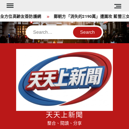
Skip
to
方位高齡友善防護網
鄭朝方「消失的2190萬」遭圍攻 藍營三女將
content
Search
天天上新聞
整合、閱讀、分享