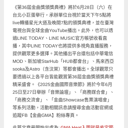
《第36屆金曲獎頒獎典禮》將於6月28日（六）在
台北小巨蛋舉行，承辦單位台視於當天下午5點將
live轉播星光大道及晚間7點的頒獎典禮，並在臺灣
電視台與全球金曲YouTube播出。此外，也可以透
過LINE TODAY、LINE MUSIC官方帳號收看直
播，其中LINE TODAY也將提供多視角直播服務，
提供觀眾更多選擇。其他播出平台還包括中華電信
MOD、新加坡StarHub「HUB都會台」、馬來西亞
sooka及Astro（含汶萊）等都會播出。全球觀眾只
要透過以上各平台皆能觀賞第36屆金曲獎頒獎典禮
精采盛會。《2025金曲國際音樂節》將於今年6月
25日至27日舉辦「音樂論壇」、「商務媒合會」、
「商務交流會」、「金曲Showcase售票演唱會」
等系列活動，活動相關訊息請搜尋金曲活動官網或
追蹤FB【金曲GMA】粉絲專頁。
此篇文章最開始出處為:
GMA Heat入圍就是肯定節