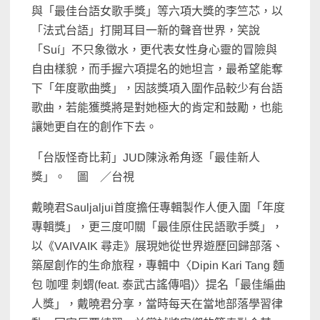
與「最佳台語女歌手獎」等六項大獎的李竺芯，以
「法式台語」打開耳目一新的聲音世界，笑說
「Suí」不只象徵水，更代表女性身心靈的冒險與
自由樣貌，而手握六項提名的她坦言，最希望能奪
下「年度歌曲獎」，因該獎項入圍作品較少有台語
歌曲，若能獲獎將是對她極大的肯定和鼓勵，也能
讓她更自在的創作下去。
「台版怪奇比莉」JUD陳泳希角逐「最佳新人
獎」。 圖 ／台視
戴曉君Sauljaljui首度擔任專輯製作人便入圍「年度
專輯獎」，更三度叩關「最佳原住民語歌手獎」，
以《VAIVAIK 尋走》展現她從世界遊歷回歸部落、
築屋創作的生命旅程，專輯中〈Dipin Kari Tang 麵
包 咖哩 刺蝟(feat. 泰武古謠傳唱)〉提名「最佳編曲
人獎」，戴曉君分享，當時每天在當地部落學習律