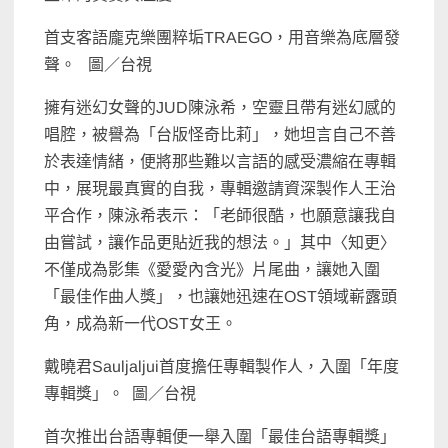
首支客語龐克樂團粹垢TRAEGO，用音樂為底層發
聲。 圖／台視
擁有迷幻女聲的JUD陳泳希，空靈且帶有迷幻感的
唱腔，被譽為「台版怪奇比莉」，她坦言自己不善
於表達情緒，便將那些難以言語的感受濃縮在專輯
中，展現最真實的自我，專輯邀請資深製作人王治
平合作，陳泳希表示：「老師很酷，也願意讓我自
由嘗試，讓作品更貼近我的想法。」其中〈知更〉
不僅成為影集《愛愛內含光》片尾曲，讓她入圍
「最佳作曲人獎」，也讓她迅速在OST領域嶄露頭
角，成為新一代OST女王。
戴曉君Sauljaljui首度擔任專輯製作人，入圍「年度
專輯獎」。 圖／台視
首次推出台語專輯便一舉入圍「最佳台語專輯獎」