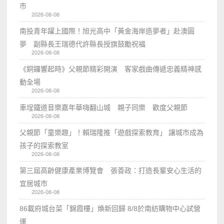
市
2026-08-08
南投青年躍上國際！旭光高中「黃金海岸造夢者」赴澳圓
夢 副縣長王瑞德代許縣長授旗鼓勵祝福
2026-08-08
《銅鑼響起時》父親節精彩開演 客家戲曲傳遞忠義精神感
動全場
2026-08-08
車埕鐵道音樂嘉年華嗨翻山城 親子同樂 歡度父親節
2026-08-08
父親節「童樂趣」！賴瑞隆推「遊戲探索教育」 讓城市成為
孩子的探索教室
2026-08-08
第三屆高齡健康產業博覽會 張善政：打造長輩安心生活的
宜居城市
2026-08-08
86載府城台菜「錦霞樓」煥新回歸 8/8於南紡購物中心試營
運