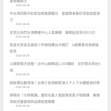
身榮耀騎士
2026-08-08
中台灣四縣市赴新加坡推廣觀光 星國業者看好深度旅遊潛
力
2026-08-08
史努比快閃水湳轉運中心人氣爆棚 展期延長至8月23日
2026-08-08
筑波木笑盃全國青少年網球賽台中開打 A級賽事培育網壇
新秀
2026-08-08
父親節徵才送暖！台中山線釋逾1,200職缺 初步媒合率近6
成
2026-08-08
銅板價玩翻濱海！台南七股海鮮節湧入千人下水體驗漁村樂
2026-08-08
屏縣府「大師開講」邀知名藝人暨創業家詹子晴開講 解鎖
青創流量變現與品牌經營關鍵
2026-08-08