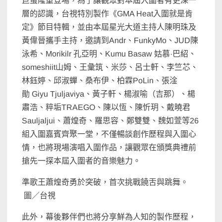
巨蛋隆重登場，為了讓觀眾對本屆入圍者有更深一
層的認識，台視特別製作《GMA Heat入圍就是肯
定》節目特輯，並由本屆星光大道主持人陳明珠及
黃偉晉攜手主持，邀請到Andr、FunkyMo、JUD陳
泳希、Morikilr 孔亞明、Kumu Basaw 姑慕·巴紹、
someshiit山姆、王彙筑、米莎、呂士軒、李竺芯、
林鈺婷、邱淑蟬、桑布伊、柏霖PoLin、張淦
勛 Giyu Tjuljaviya、黃子軒、楊淑喻（吉那）、楊
肅浩、粹垢TRAEGO、陳以恆、陳忻玥、戴曉君
Sauljaljui、蕭煌奇、羅思容、鄭雙雙、魏如萱等26
組入圍嘉賓齊聚一堂，不僅暢談創作歷程與入圍心
情，也將現場演唱入圍作品，讓觀眾在頒獎典禮前
搶先一探本屆入圍者的音樂魅力。
準歌王蕭煌奇勇於突破，首次挑戰饒舌與跳舞。
圖／台視
此外，幕後夥伴們也將分享鮮為人知的製作歷程，