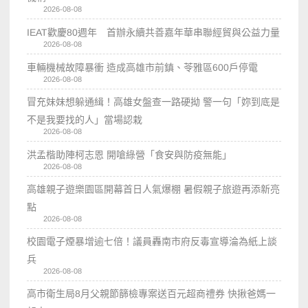
2026-08-08
IEAT歡慶80週年 首辦永續共善嘉年華串聯經貿與公益力量
2026-08-08
車輛機械故障暴衝 造成高雄市前鎮、苓雅區600戶停電
2026-08-08
冒充妹妹想躲通緝！高雄女盤查一路硬拗 警一句「妳到底是
不是我要找的人」當場認栽
2026-08-08
洪孟楷助陣柯志恩 開嗆綠營「食安與防疫無能」
2026-08-08
高雄親子遊樂園區開幕首日人氣爆棚 暑假親子旅遊再添新亮
點
2026-08-08
校園電子煙暴增逾七倍！議員轟南市府反毒宣導淪為紙上談
兵
2026-08-08
高市衛生局8月父親節篩檢專案送百元超商禮券 快揪爸媽一