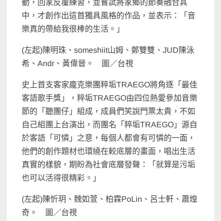
動，回家反覆練習，並嘗試將家鄉的節奏融合其
中，才創作出這首獨具風格的作品，並表示：「音
樂真的帶給我很棒的生活。」
(左起)陳明珠、someshiit山姆、鄭雙雙、JUD陳泳
希、Andr、黃偉晉。 圖／台視
史上首支客家龐克樂團粹垢TRAEGO將角逐「最佳
客語歌手獎」，粹垢TRAEGO由四位熱愛參加音樂
節的「聽團仔」組成，成員們笑說門票太貴，不如
自己組團上台演出，而團名「粹垢TRAEGO」源自
於客語「可憐」之意，每個人都會有可憐的一面，
他們的創作題材也環繞在較底層的畫面，唱出生活
真實的樣貌，期盼為社會底層發聲：「就算是污垢
也可以活得很精彩。」
(左起)陳忻玥、魏如萱、柏霖PoLin、呂士軒、蕭煌
奇。 圖／台視