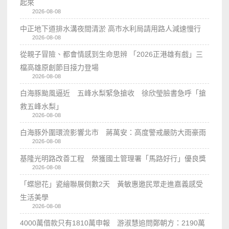
起來
2026-08-08
中正地下道排水溝夜間清淤 高市水利局請用路人減速慢行
2026-08-08
從親子冒險、都會情感到生命思辨 「2026正港雄有戲」三
檔高雄原創節目接力登場
2026-08-08
白海豚颱風逼近 五峰水梨緊急搶收 徐欣瑩臉書急呼「搶
救五峰水梨」
2026-08-08
白海豚外圍環流影響北市 蔣萬安：高度警戒嚴防大雨豪雨
2026-08-08
基隆光明路改善工程 榮獲國土管理署「馬路好行」優良獎
2026-08-08
「蝶戀花」瓷繪聯展倒數2天 黃敏惠邀民眾走進嘉義感受
生活美學
2026-08-08
4000萬借款只有1810萬申報 游淑慧追問鄭朝方：2190萬