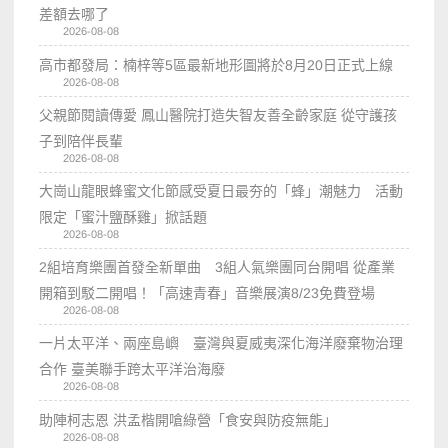
差額去哪了
2026-08-08
高市都發局：楠梓等5區最新地形圖將於8月20日正式上線
2026-08-08
父親節閱讀傳愛 鳳山醫院打造失智友善全齡家庭 從守護孩
子到陪伴長輩
2026-08-08
大崗山龍眼蜂蜜文化節感受夏日最夯的「蜂」潮魅力 活動
限定「蜜汁鹽酥雞」掀話題
2026-08-08
2組培育樂團首發全新單曲 3組人氣樂團同台開唱 從產業
開箱到駁二開唱！「高速青春」音樂展演8/23免費登場
2026-08-08
一片太平洋、兩座島嶼 臺灣與夏威夷深化海洋廢棄物治理
合作 臺美聯手跨太平洋治海廢
2026-08-08
助陣柯志恩 洪孟楷開嗆綠營「食安與防疫無能」
2026-08-08