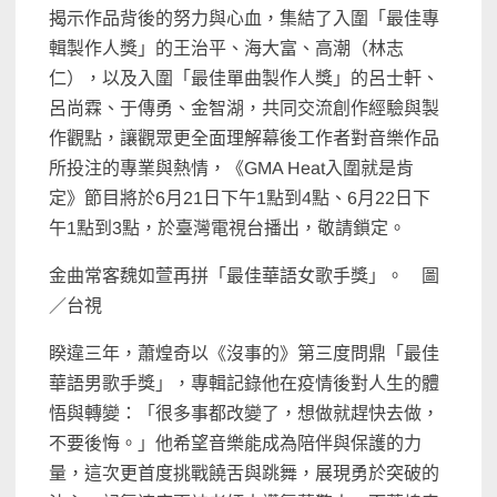
揭示作品背後的努力與心血，集結了入圍「最佳專
輯製作人獎」的王治平、海大富、高潮（林志
仁），以及入圍「最佳單曲製作人獎」的呂士軒、
呂尚霖、于傳勇、金智湖，共同交流創作經驗與製
作觀點，讓觀眾更全面理解幕後工作者對音樂作品
所投注的專業與熱情，《GMA Heat入圍就是肯
定》節目將於6月21日下午1點到4點、6月22日下
午1點到3點，於臺灣電視台播出，敬請鎖定。
金曲常客魏如萱再拼「最佳華語女歌手獎」。 圖
／台視
睽違三年，蕭煌奇以《沒事的》第三度問鼎「最佳
華語男歌手獎」，專輯記錄他在疫情後對人生的體
悟與轉變：「很多事都改變了，想做就趕快去做，
不要後悔。」他希望音樂能成為陪伴與保護的力
量，這次更首度挑戰饒舌與跳舞，展現勇於突破的