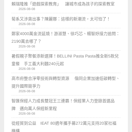
賴瑞隆推「遊戲探索教育」 讓城市成為孩子的探索教室
2026-08-08
菊系又涉貪出事？陳麗娜：這樣的新潮流，太可怕了！
2026-08-08
鄭家4000萬金流延燒！游淑慧、徐巧芯、楊智妤接力追問：
2190萬去哪了？
2026-08-08
暑假親子聚餐添新選擇！BELLINI Pasta Pasta推全新5款兒
童餐 手工義大利麵240元起
2026-08-08
高市府整合淨零技術與轉型資源 偕同企業加速低碳轉型、
提升國際競爭力
2026-08-08
智匯保經人力成長雙冠王三連霸！保經業人力登錄首選品
牌 邁向萬人保經新里程
2026-08-08
從經貿到公益 IEAT 80週年攜手募272萬元支持20家社福
機構