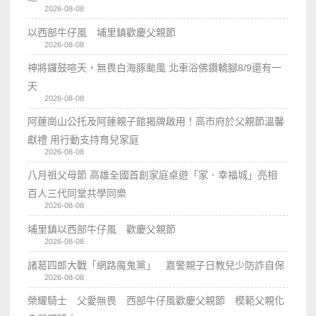
2026-08-08
以西部牛仔風 埔里鎮歡慶父親節
2026-08-08
神將鑼鼓喧天，無畏白海豚颱風 北車浴佛鑽轎腳8/9還有一
天
2026-08-08
阿蓮崗山公托及阿蓮親子館揭牌啟用！高市府於父親節溫馨
獻禮 用行動支持育兒家庭
2026-08-08
八月祖父母節 高雄全國首創家庭桌遊「家．幸福城」亮相
百人三代同堂共學同樂
2026-08-08
埔里鎮以西部牛仔風 歡慶父親節
2026-08-08
諸葛四郎大戰「網路魔鬼黨」 嘉警親子日教兒少防詐自保
2026-08-08
榮耀騎士 父愛無畏 西部牛仔風歡慶父親節 模範父親化