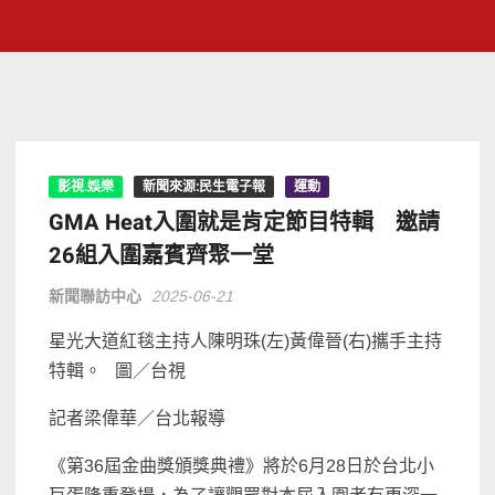
影視.娛樂
新聞來源:民生電子報
運動
GMA Heat入圍就是肯定節目特輯 邀請
26組入圍嘉賓齊聚一堂
新聞聯訪中心
2025-06-21
星光大道紅毯主持人陳明珠(左)黃偉晉(右)攜手主持
特輯。 圖／台視
記者梁偉華／台北報導
《第36屆金曲獎頒獎典禮》將於6月28日於台北小